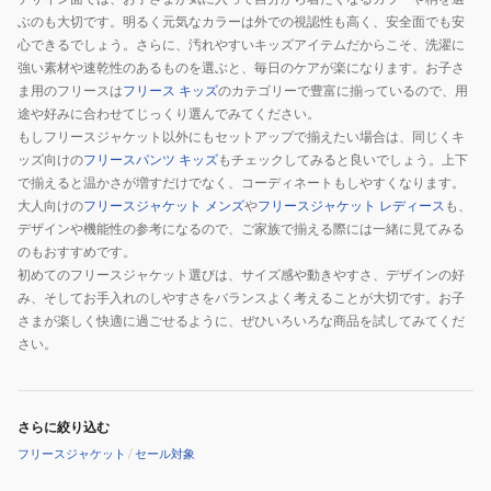
ぶのも大切です。明るく元気なカラーは外での視認性も高く、安全面でも安
心できるでしょう。さらに、汚れやすいキッズアイテムだからこそ、洗濯に
強い素材や速乾性のあるものを選ぶと、毎日のケアが楽になります。お子さ
ま用のフリースは
フリース キッズ
のカテゴリーで豊富に揃っているので、用
途や好みに合わせてじっくり選んでみてください。
もしフリースジャケット以外にもセットアップで揃えたい場合は、同じくキ
ッズ向けの
フリースパンツ キッズ
もチェックしてみると良いでしょう。上下
で揃えると温かさが増すだけでなく、コーディネートもしやすくなります。
大人向けの
フリースジャケット メンズ
や
フリースジャケット レディース
も、
デザインや機能性の参考になるので、ご家族で揃える際には一緒に見てみる
のもおすすめです。
初めてのフリースジャケット選びは、サイズ感や動きやすさ、デザインの好
み、そしてお手入れのしやすさをバランスよく考えることが大切です。お子
さまが楽しく快適に過ごせるように、ぜひいろいろな商品を試してみてくだ
さい。
さらに絞り込む
フリースジャケット
/
セール対象