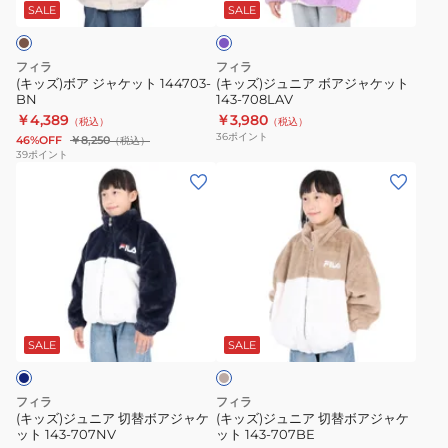
ケ
ボ
ン
SALE
SALE
ダ
ッ
ア
ー
ト
ジ
フィラ
フィラ
144703-
ャ
(キッズ)ボア ジャケット 144703-
(キッズ)ジュニア ボアジャケット
BN
143-708LAV
BN
ケ
￥4,389
￥3,980
（税込）
（税込）
ッ
36
ポイント
46%OFF
￥8,250
（税込）
ト
39
ポイント
(キ
(キ
143-
ッ
ッ
708LAV
ズ)
ズ)
ジ
ジ
ュ
ュ
ニ
ニ
ベ
ア
ア
ー
切
切
ジ
SALE
SALE
ュ
替
替
ボ
ボ
フィラ
フィラ
ア
ア
(キッズ)ジュニア 切替ボアジャケ
(キッズ)ジュニア 切替ボアジャケ
ット 143-707NV
ット 143-707BE
ジ
ジ