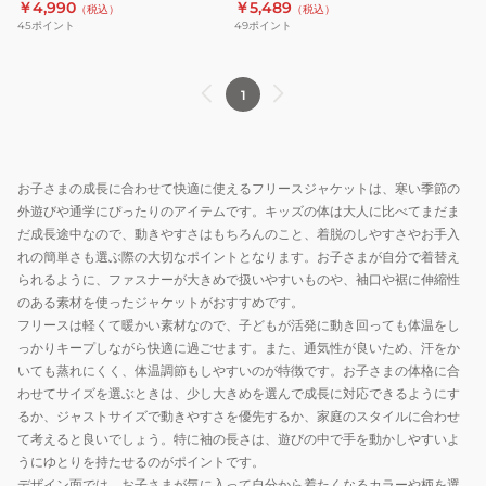
￥4,990
￥5,489
（税込）
（税込）
ャ
ャ
45
ポイント
49
ポイント
ケ
ケ
ッ
ッ
ト
ト
1
143-
143-
707NV
707BE
お子さまの成長に合わせて快適に使えるフリースジャケットは、寒い季節の
外遊びや通学にぴったりのアイテムです。キッズの体は大人に比べてまだま
だ成長途中なので、動きやすさはもちろんのこと、着脱のしやすさやお手入
れの簡単さも選ぶ際の大切なポイントとなります。お子さまが自分で着替え
られるように、ファスナーが大きめで扱いやすいものや、袖口や裾に伸縮性
のある素材を使ったジャケットがおすすめです。
フリースは軽くて暖かい素材なので、子どもが活発に動き回っても体温をし
っかりキープしながら快適に過ごせます。また、通気性が良いため、汗をか
いても蒸れにくく、体温調節もしやすいのが特徴です。お子さまの体格に合
わせてサイズを選ぶときは、少し大きめを選んで成長に対応できるようにす
るか、ジャストサイズで動きやすさを優先するか、家庭のスタイルに合わせ
て考えると良いでしょう。特に袖の長さは、遊びの中で手を動かしやすいよ
うにゆとりを持たせるのがポイントです。
デザイン面では、お子さまが気に入って自分から着たくなるカラーや柄を選