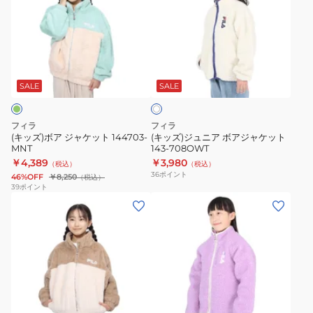
ズ)
ズ)
ボ
ジ
ア
ュ
ジ
ニ
オ
ャ
ア
フ
ケ
ボ
SALE
SALE
ホ
ワ
ッ
ア
イ
ト
ジ
ト
フィラ
フィラ
144703-
ャ
(キッズ)ボア ジャケット 144703-
(キッズ)ジュニア ボアジャケット
MNT
143-708OWT
MNT
ケ
￥4,389
￥3,980
（税込）
（税込）
ッ
36
ポイント
46%OFF
￥8,250
（税込）
ト
39
ポイント
(キ
(キ
143-
ッ
ッ
708OWT
ズ)
ズ)
ボ
ジ
ア
ュ
ジ
ニ
ラ
ャ
ア
ベ