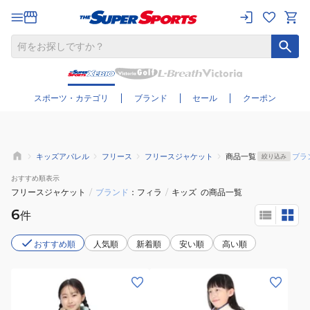
さらに絞り込む
スポーツ・カテゴリ
ブランド
セール
クーポン
キッズアパレル
フリース
フリースジャケット
商品一覧
ブラ
絞り込み
おすすめ
順表示
フリースジャケット
/
ブランド
フィラ
/
キッズ
の商品一覧
6
件
おすすめ順
人気順
新着順
安い順
高い順
(キ
(キ
ッ
ッ