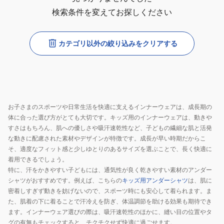
検索条件を変えてお探しください
カテゴリ以外の絞り込みをクリアする
お子さまのスポーツや日常生活を快適に支えるインナーウェアは、成長期の
体に合った選び方がとても大切です。キッズ用のインナーウェアは、動きや
すさはもちろん、肌への優しさや吸汗速乾性など、子どもの繊細な肌と活発
な動きに配慮された素材やデザインが特徴です。成長が早い時期だからこ
そ、適度なフィット感と少しゆとりのあるサイズを選ぶことで、長く快適に
着用できるでしょう。
特に、汗をかきやすい子どもには、通気性が良く乾きやすい素材のアンダー
シャツがおすすめです。例えば、こちらの
キッズ用アンダーシャツ
は、肌に
密着しすぎず動きを妨げないので、スポーツ時にも安心して着られます。ま
た、肌着の下に着ることで汗冷えを防ぎ、体温調節を助ける効果も期待でき
ます。インナーウェア選びの際は、吸汗速乾性のほかに、縫い目の位置やタ
グの有無もチェックすると、チクチクせず快適に過ごせます。