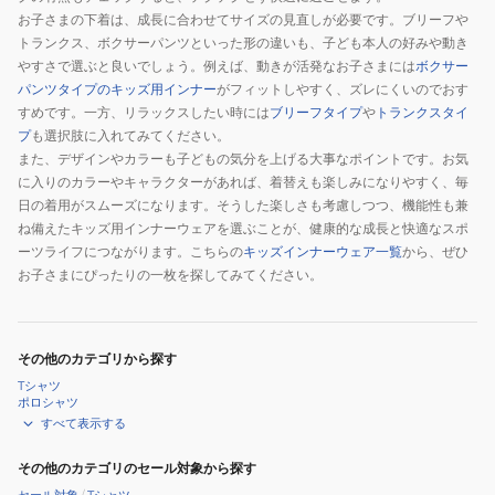
お子さまの下着は、成長に合わせてサイズの見直しが必要です。ブリーフや
トランクス、ボクサーパンツといった形の違いも、子ども本人の好みや動き
やすさで選ぶと良いでしょう。例えば、動きが活発なお子さまには
ボクサー
パンツタイプのキッズ用インナー
がフィットしやすく、ズレにくいのでおす
すめです。一方、リラックスしたい時には
ブリーフタイプ
や
トランクスタイ
プ
も選択肢に入れてみてください。
また、デザインやカラーも子どもの気分を上げる大事なポイントです。お気
に入りのカラーやキャラクターがあれば、着替えも楽しみになりやすく、毎
日の着用がスムーズになります。そうした楽しさも考慮しつつ、機能性も兼
ね備えたキッズ用インナーウェアを選ぶことが、健康的な成長と快適なスポ
ーツライフにつながります。こちらの
キッズインナーウェア一覧
から、ぜひ
お子さまにぴったりの一枚を探してみてください。
その他のカテゴリから探す
Tシャツ
ポロシャツ
すべて表示する
その他のカテゴリのセール対象から探す