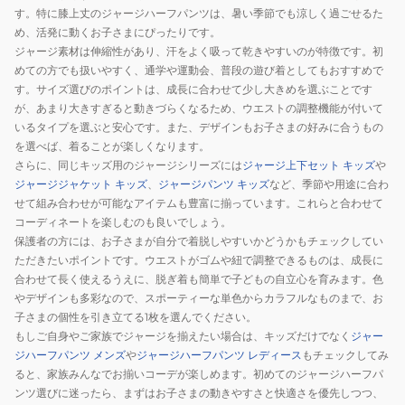
ー
す。特に膝上丈のジャージハーフパンツは、暑い季節でも涼しく過ごせるた
ニ
め、活発に動くお子さまにぴったりです。
ン
ジャージ素材は伸縮性があり、汗をよく吸って乾きやすいのが特徴です。初
めての方でも扱いやすく、通学や運動会、普段の遊び着としてもおすすめで
グ
す。サイズ選びのポイントは、成長に合わせて少し大きめを選ぶことです
シ
が、あまり大きすぎると動きづらくなるため、ウエストの調整機能が付いて
ョ
いるタイプを選ぶと安心です。また、デザインもお子さまの好みに合うもの
ー
を選べば、着ることが楽しくなります。
ツ
さらに、同じキッズ用のジャージシリーズには
ジャージ上下セット キッズ
や
680544
ジャージジャケット キッズ
、
ジャージパンツ キッズ
など、季節や用途に合わ
92
せて組み合わせが可能なアイテムも豊富に揃っています。これらと合わせて
コーディネートを楽しむのも良いでしょう。
NVY
保護者の方には、お子さまが自分で着脱しやすいかどうかもチェックしてい
ただきたいポイントです。ウエストがゴムや紐で調整できるものは、成長に
合わせて長く使えるうえに、脱ぎ着も簡単で子どもの自立心を育みます。色
やデザインも多彩なので、スポーティーな単色からカラフルなものまで、お
子さまの個性を引き立てる1枚を選んでください。
もしご自身やご家族でジャージを揃えたい場合は、キッズだけでなく
ジャー
ジハーフパンツ メンズ
や
ジャージハーフパンツ レディース
もチェックしてみ
ると、家族みんなでお揃いコーデが楽しめます。初めてのジャージハーフパ
ンツ選びに迷ったら、まずはお子さまの動きやすさと快適さを優先しつつ、