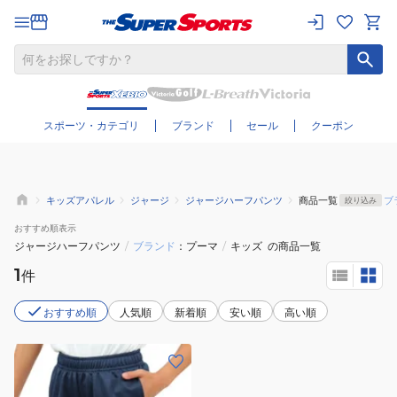
さらに絞り込む
スポーツ・カテゴリ
ブランド
セール
クーポン
キッズアパレル
ジャージ
ジャージハーフパンツ
商品一覧
ブ
絞り込み
おすすめ
順表示
ジャージハーフパンツ
/
ブランド
プーマ
/
キッズ
の商品一覧
1
件
おすすめ順
人気順
新着順
安い順
高い順
(キ
ッ