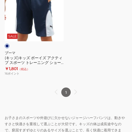
ズ)
キ
ッ
ズ
ボ
ー
SALE
イ
ズ
プーマ
ア
(キッズ)キッズ ボーイズ アクティ
ブ スポーツ トレーニング ショー
ク
ツ 680544 92 NVY
￥1,801
（税込）
テ
16
ポイント
ィ
ブ
ス
1
ポ
ー
ツ
お子さまのスポーツや外遊びに欠かせないジャージハーフパンツは、動きや
ト
すさと快適さを重視して選ぶことが大切です。キッズの体は成長途中なの
レ
で、窮屈すぎずゆとりのあるサイズを選ぶことで、長く快適に着用できま