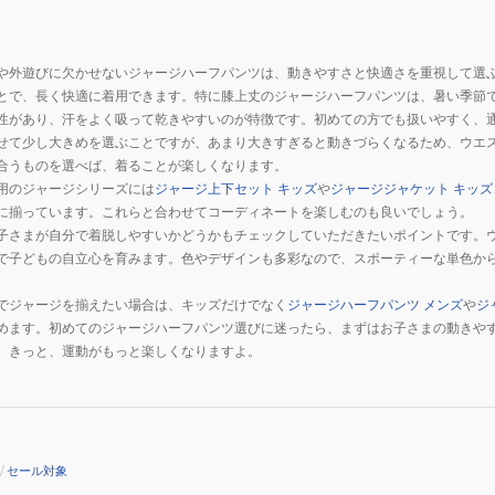
や外遊びに欠かせないジャージハーフパンツは、動きやすさと快適さを重視して選
とで、長く快適に着用できます。特に膝上丈のジャージハーフパンツは、暑い季節
性があり、汗をよく吸って乾きやすいのが特徴です。初めての方でも扱いやすく、
せて少し大きめを選ぶことですが、あまり大きすぎると動きづらくなるため、ウエ
合うものを選べば、着ることが楽しくなります。
用のジャージシリーズには
ジャージ上下セット キッズ
や
ジャージジャケット キッズ
に揃っています。これらと合わせてコーディネートを楽しむのも良いでしょう。
子さまが自分で着脱しやすいかどうかもチェックしていただきたいポイントです。
で子どもの自立心を育みます。色やデザインも多彩なので、スポーティーな単色から
でジャージを揃えたい場合は、キッズだけでなく
ジャージハーフパンツ メンズ
や
ジ
めます。初めてのジャージハーフパンツ選びに迷ったら、まずはお子さまの動きや
。きっと、運動がもっと楽しくなりますよ。
/
セール対象