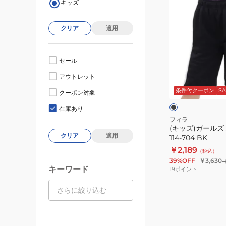
キッズ
ッ
ズ)
クリア
適用
ガ
ー
ル
セール
ズ
ブ
アウトレット
ハ
ラ
ッ
条件付クーポン
SA
ー
クーポン対象
ク
ー
フ
在庫あり
パ
フィラ
(キッズ)ガールズ
ン
クリア
適用
114-704 BK
ツ
￥2,189
（税込）
114-
39%OFF
￥3,630
704
キーワード
19
ポイント
BK