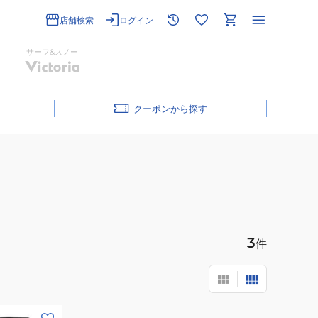
店舗検索
ログイン
サーフ&スノー
クーポン
3
件