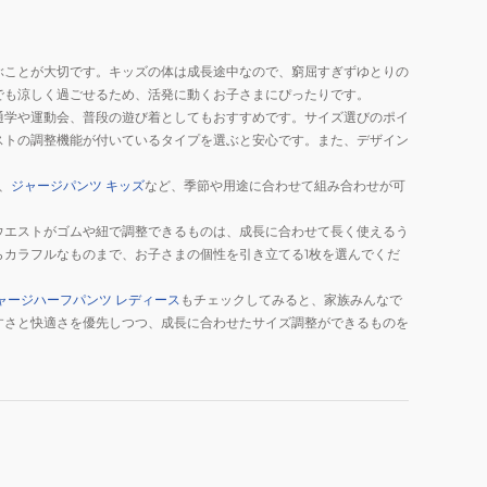
ぶことが大切です。キッズの体は成長途中なので、窮屈すぎずゆとりの
でも涼しく過ごせるため、活発に動くお子さまにぴったりです。
通学や運動会、普段の遊び着としてもおすすめです。サイズ選びのポイ
ストの調整機能が付いているタイプを選ぶと安心です。また、デザイン
、
ジャージパンツ キッズ
など、季節や用途に合わせて組み合わせが可
ウエストがゴムや紐で調整できるものは、成長に合わせて長く使えるう
カラフルなものまで、お子さまの個性を引き立てる1枚を選んでくだ
ャージハーフパンツ レディース
もチェックしてみると、家族みんなで
すさと快適さを優先しつつ、成長に合わせたサイズ調整ができるものを