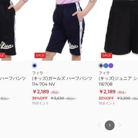
ッ
ッ
ズ)
ズ)
ガ
ジ
ー
ュ
ル
ニ
ズ
ア
サ
ラ
ネ
ブ
ッ
ベ
ハ
シ
イ
ラ
ク
ン
ビ
ッ
LE
SALE
SALE
ー
ョ
ス
ダ
ク
フ
ー
ー
パ
ト
フィラ
フィラ
 ハーフパンツ
(キッズ)ガールズ ハーフパンツ
(キッズ)ジュニア 
ン
パ
114-704 NV
116708
ツ
ン
￥2,189
￥2,189
（税込）
（税込）
114-
ツ
39%OFF
￥3,630
33%OFF
￥3,300
（税込）
（税込）
（税
704
116708
19
ポイント
19
ポイント
NV
1