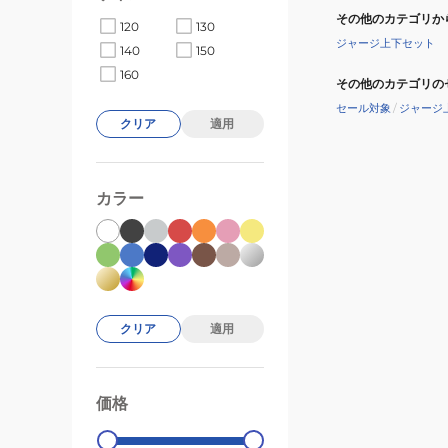
その他のカテゴリか
120
130
ジャージ上下セット
140
150
160
その他のカテゴリの
セール対象
/
ジャージ
クリア
適用
カラー
クリア
適用
価格
99000
0