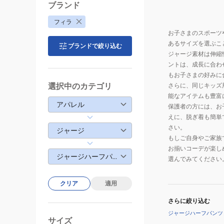
ブランド
フィラ
お子さまのスポーツ
あるサイズを選ぶこ
ブランドで絞り込む
ジャージ素材は伸縮
ントは、成長に合わ
もお子さまの好みに
選択中のカテゴリ
さらに、同じキッズ
能なアイテムも豊富
アパレル
保護者の方には、お
えに、脱ぎ着も簡単
さい。
ジャージ
もしご自身やご家族
お揃いコーデが楽し
ジャージハーフパンツ
選んでみてください
クリア
適用
さらに絞り込む
ジャージハーフパンツ
サイズ