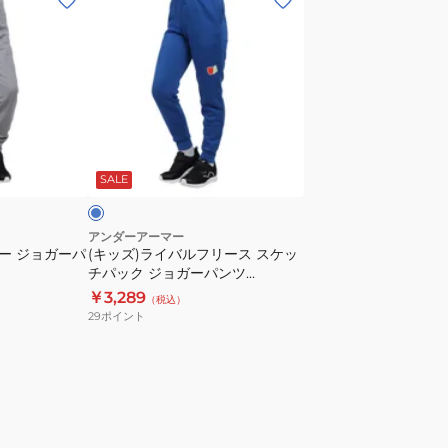
ッ
ズ)
ラ
イ
バ
ル
ブ
フ
ル
SALE
リ
ー
ス
アンダーアーマー
リー ジョガーパ
(キッズ)ライバルフリース スケッ
ス
チパック ジョガーパンツ
ケ
1386720 432
￥3,289
（税込）
ッ
29
ポイント
チ
パ
ッ
ク
ジ