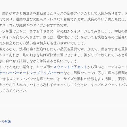
ジ
ョ
、動きやすさと快適さを兼ね備えたキッズの定番アイテムとして人気があります。
ガ
れており、運動や遊びの際もストレスなく着用できます。成長の早い子供たちには
ー
エストゴムや紐付きのタイプがおすすめです。
パ
ンツを選ぶときは、まずお子さまの日常の動きをイメージしてみましょう。学校の
ン
デザインが変わってきます。例えば、通気性がよく汗をかいても快適なものは活発
ツ
れが目立ちにくい濃い色や柄入りも使いやすいでしょう。
6011524
据えるなら、洗濯に強く型崩れしにくい品質も重要です。加えて、動きやすさを重
001
作りであれば、足の動きを妨げず快適に過ごせますし、裾がリブで絞られていると
きに合わせて試着しながら確認すると良いでしょう。
トでそろえたい場合は、キッズ用の
スウェット上下セット
から選ぶとコーディネー
オーバーパーカー
や
ジップアップパーカー
など、気温やシーンに応じて選べる種類
ごせるスウェットパンツを選ぶためには、サイズや素材の特徴をよく把握し、実際
夫さやお手入れのしやすさも忘れずチェックしてください。キッズのスウェットパ
してみてください。
ール対象