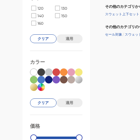
その他のカテゴリか
120
130
スウェット上下セット
140
150
160
その他のカテゴリの
セール対象
/
スウェッ
クリア
適用
カラー
クリア
適用
価格
99000
0