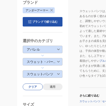
ョ
ブランド
ガ
アンダーアーマー
スウェットパンツは
ー
あるものが多く使わ
パ
と、調整しやすいウ
ブランドで絞り込む
ン
初めてスウェットパ
ツ
よって適した素材や
1386720
ています。また、汚
001
選択中のカテゴリ
お子さまの成長を見
い。ゆったりとした
アパレル
は、子供の体型や動
また、もし上下セッ
着脱がしやすい
プル
スウェット・パーカー
お子さまが快適に過
てもらうために、丈
スウェットパンツ
ひ色々なタイプを試
クリア
適用
さらに絞り込む
スウェットパンツ
/
セ
サイズ