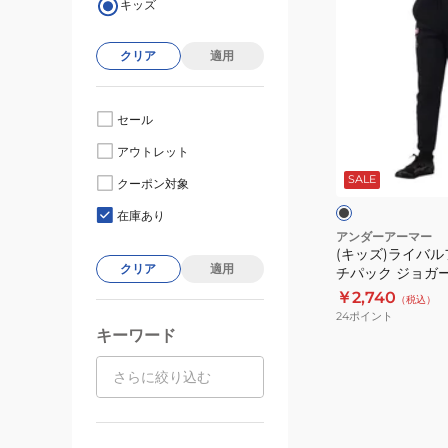
キッズ
ッ
ズ)
クリア
適用
ラ
イ
バ
セール
ル
ブ
アウトレット
フ
ラ
ッ
SALE
リ
クーポン対象
ク
ク
ー
在庫あり
ス
アンダーアーマー
(キッズ)ライバル
ス
クリア
適用
チパック ジョガ
ケ
1386720 001
￥2,740
（税込）
ッ
24
ポイント
チ
キーワード
パ
ッ
ク
ジ