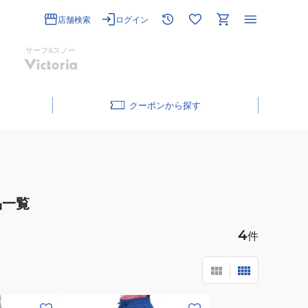
店舗検索
ログイン
サーフ&スノー
クーポン
品一覧
4
件
(キ