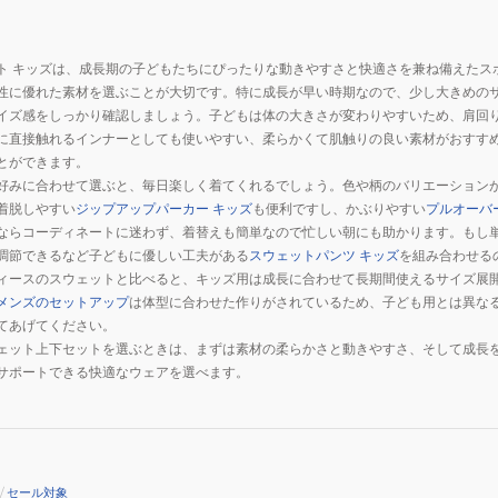
ト キッズは、成長期の子どもたちにぴったりな動きやすさと快適さを兼ね備えたス
性に優れた素材を選ぶことが大切です。特に成長が早い時期なので、少し大きめの
イズ感をしっかり確認しましょう。子どもは体の大きさが変わりやすいため、肩回
に直接触れるインナーとしても使いやすい、柔らかくて肌触りの良い素材がおすす
とができます。
好みに合わせて選ぶと、毎日楽しく着てくれるでしょう。色や柄のバリエーション
着脱しやすい
ジップアップパーカー キッズ
も便利ですし、かぶりやすい
プルオーバ
ならコーディネートに迷わず、着替えも簡単なので忙しい朝にも助かります。もし
調節できるなど子どもに優しい工夫がある
スウェットパンツ キッズ
を組み合わせる
ィースのスウェットと比べると、キッズ用は成長に合わせて長期間使えるサイズ展
メンズのセットアップ
は体型に合わせた作りがされているため、子ども用とは異な
てあげてください。
ェット上下セットを選ぶときは、まずは素材の柔らかさと動きやすさ、そして成長
サポートできる快適なウェアを選べます。
/
セール対象