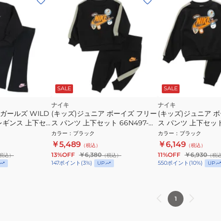
SALE
SALE
ナイキ
ナイキ
ガールズ WILD
(キッズ)ジュニア ボーイズ フリー
(キッズ)ジュニア 
 レギンス 上下セ
ス パンツ 上下セット 66N497-
ス パンツ 上下セット 
023
023
カラー
：
ブラック
カラー
：
ブラック
￥5,489
￥6,149
（税込）
（税込）
13%OFF
￥6,380
11%OFF
￥6,930
税込）
（税込）
（税
147
ポイント
(
3
%)
550
ポイント
(
10
%)
UP
UP
1