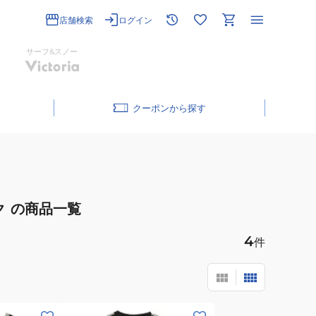
店舗検索
ログイン
サーフ&スノー
クーポン
ク
の商品一覧
4
件