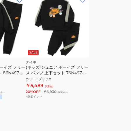
SALE
ナイキ
ボーイズ フリー
(キッズ)ジュニア ボーイズ フリー
86N497-
ス パンツ 上下セット 76N497-
023
カラー
：
ブラック
￥5,489
（税込）
20%OFF
￥6,930
込）
（税込）
49
ポイント