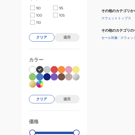
90
95
その他のカテゴリか
100
105
スウェットトップス
110
その他のカテゴリの
クリア
適用
セール対象
/
スウェッ
カラー
クリア
適用
価格
99000
0