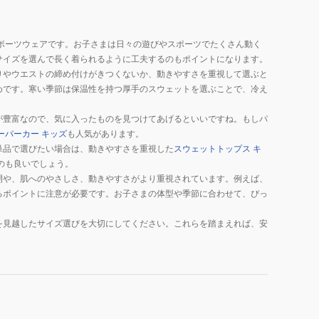
ポーツウェアです。お子さまは日々の遊びやスポーツでたくさん動く
サイズを選んで長く着られるように工夫するのもポイントになります。
りやウエストの締め付けがきつくないか、動きやすさを重視して選ぶと
めです。寒い季節は保温性を持つ厚手のスウェットを選ぶことで、冷え
が豊富なので、気に入ったものを見つけてあげるといいですね。もしパ
ーパーカー キッズ
も人気があります。
単品で選びたい場合は、動きやすさを重視した
スウェットトップス キ
のも良いでしょう。
開や、肌へのやさしさ、動きやすさがより重視されています。例えば、
るポイントに注意が必要です。お子さまの体型や季節に合わせて、ぴっ
を見越したサイズ選びを大切にしてください。これらを踏まえれば、安