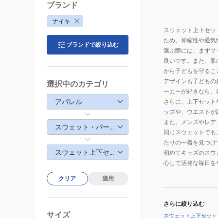
ブランド
ナイキ
スウェット上下セッ
ため、伸縮性や通気
ブランドで絞り込む
選ぶ際には、まずサ
良いです。また、肌
から子どもを守るこ
デザインも子どもの
選択中のカテゴリ
ーカーが好きなら、
アパレル
さらに、上下セット
ッズ
や、ウエストが
また、メンズやレデ
スウェット・パーカー
同じスウェットでも
たりの一着を見つけ
スウェット上下セット
初めてキッズのスウ
心して活発な毎日を
クリア
適用
さらに絞り込む
サイズ
スウェット上下セット