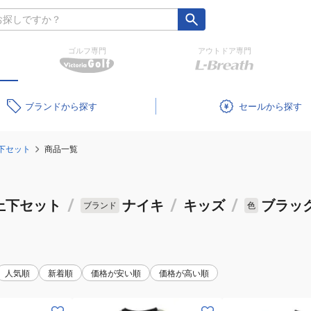
ゴルフ専門
アウトドア専門
ブランド
セール
下セット
商品一覧
上下セット
/
ナイキ
/
キッズ
/
ブラッ
ブランド
色
人気順
新着順
価格が安い順
価格が高い順