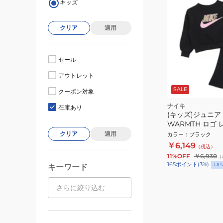
キッズ
クリア
適用
セール
アウトレット
SALE
クーポン対象
ナイキ
在庫あり
(キッズ)ジュニア 
WARMTH ロゴ
ット 26N517-023
クリア
適用
カラー
：
ブラック
￥6,149
（税込）
11%OFF
￥6,930
（
165
ポイント
(
3
%)
UP
キーワード