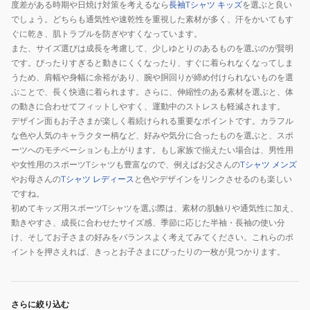
度差がある時期や日焼け対策を考えるなら
長袖Tシャツ キッズ
を選ぶと良い
記
0005-
でしょう。どちらも通気性や速乾性を重視した素材が多く、汗をかいてもす
念
WHT-
ぐに乾き、肌トラブルを防ぎやすくなっています。
メ
JR
また、サイズ選びは成長を考慮して、少しゆとりのあるものを選ぶのが賢明
モ
です。ぴったりすぎると動きにくくなったり、すぐに着られなくなってしま
リ
うため、肩幅や身幅に余裕があり、腕や胴回りが締め付けられないものを選
ぶことで、長く快適に着られます。さらに、伸縮性のある素材を選ぶと、体
ア
の動きに合わせてフィットしやすく、運動中のストレスも軽減されます。
ル
デザイン面もお子さまが楽しく着続けられる重要なポイントです。カラフル
ド
な色や人気のキャラクター柄など、好みや気分に合ったものを選ぶと、スポ
ジ
ーツへのモチベーションも上がります。もし家族で揃えたい場合は、男性用
ャ
や女性用のスポーツTシャツも豊富なので、例えばお父さんの
Tシャツ メンズ
ー
やお母さんの
Tシャツ レディース
と色やデザインをリンクさせるのも楽しい
ス
ですね。
初めてキッズ用スポーツTシャツを選ぶ際は、素材の肌触りや通気性に加え、
ML01-
動きやすさ、成長に合わせたサイズ感、季節に応じた半袖・長袖の使い分
24SS-
け、そしてお子さまの好みをバランスよく考えてみてください。これらのポ
0031-
イントを押さえれば、きっとお子さまにぴったりの一枚が見つかります。
KIDS
さらに絞り込む