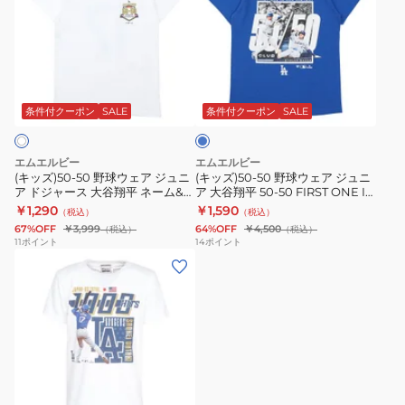
ズ)50-
ズ)50-
50
50
野
野
球
球
ブ
ウ
ウ
ル
ェ
ェ
ー
条件付クーポン
SALE
条件付クーポン
SALE
ア
ア
ジ
ジ
エムエルビー
エムエルビー
ュ
ュ
(キッズ)50-50 野球ウェア ジュニ
(キッズ)50-50 野球ウェア ジュニ
ア ドジャース 大谷翔平 ネーム&ナ
ア 大谷翔平 50-50 FIRST ONE IN
ニ
ニ
ンバー Tシャツ ホワイト ML01-
MLB HISTORY Tシャツ ML01-
￥1,290
￥1,590
（税込）
（税込）
ア
ア
24FW-0005-WHT-JR
24FW-0006-BLU-JR
67%OFF
￥3,999
64%OFF
￥4,500
（税込）
（税込）
ド
大
11
ポイント
14
ポイント
(キ
ジ
谷
ッ
ャ
翔
ズ)
ー
平
野
ス
50-
球
大
50
ウ
谷
FIRST
ェ
翔
ONE