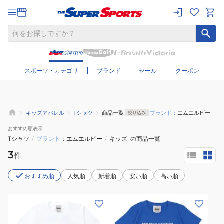
さらに絞り込む
スポーツ・カテゴリ
ブランド
セール
クーポン
キッズアパレル
Tシャツ
商品一覧
ブランド：
エムエルビー
絞り込み
おすすめ
順表示
Tシャツ
/
ブランド
エムエルビー
/
キッズ
の商品一覧
3
件
おすすめ順
人気順
新着順
安い順
高い順
(キ
(キ
ッ
ッ