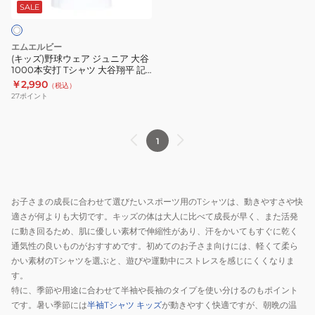
ア
平
IN
SALE
ジ
ネ
MLB
ュ
ー
HISTORY
エムエルビー
ニ
ム
T
(キッズ)野球ウェア ジュニア 大谷
1000本安打 Tシャツ 大谷翔平 記
ア
&
シ
念 メモリアル ドジャース ML01-
￥2,990
（税込）
大
ナ
ャ
24SS-0031-KIDS
27
ポイント
谷
ン
ツ
1000
バ
ML01-
本
ー
24FW-
1
安
T
0006-
打
シ
BLU-
T
ャ
JR
お子さまの成長に合わせて選びたいスポーツ用のTシャツは、動きやすさや快
シ
ツ
適さが何よりも大切です。キッズの体は大人に比べて成長が早く、また活発
ャ
ホ
に動き回るため、肌に優しい素材で伸縮性があり、汗をかいてもすぐに乾く
ツ
ワ
通気性の良いものがおすすめです。初めてのお子さま向けには、軽くて柔ら
大
イ
かい素材のTシャツを選ぶと、遊びや運動中にストレスを感じにくくなりま
谷
ト
す。
特に、季節や用途に合わせて半袖や長袖のタイプを使い分けるのもポイント
翔
ML01-
です。暑い季節には
半袖Tシャツ キッズ
が動きやすく快適ですが、朝晩の温
平
24FW-