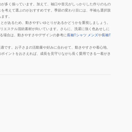
のが多く揃っています。加えて、袖口や首元がしっかりした作りのもの
スを考えて選ぶのがおすすめです。季節の変わり目には、半袖も選択肢
ちます。
ことがあるため、動きやすいゆとりがあるかどうかを重視しましょう。
ポリエステル混紡素材が向いています。さらに、洗濯に強く色あせしに
なる場合は、動きやすさやデザインの参考に
長袖Tシャツ メンズ
や
長袖T
快適です。お子さまの活動量や好みに合わせて、動きやすさや着心地、
のポイントをおさえれば、成長を見守りながら長く愛用できる一着がき