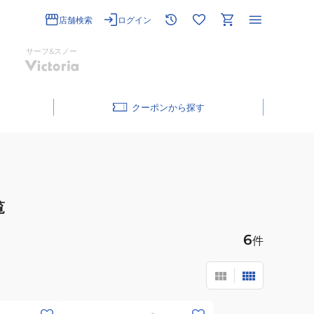
店舗検索
ログイン
サーフ&スノー
クーポン
覧
6
件