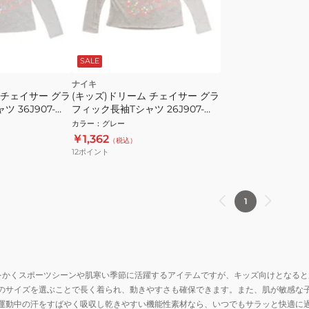
SALE
ナイキ
 チェイサー グラ
(キッズ)ドリーム チェイサー グラ
 36J907-
フィック長袖Tシャツ 26J907-
GAK
カラー
：
グレー
￥1,362
（税込）
12
ポイント
1
をかくスポーツシーンや肌寒い季節に活躍するアイテムですが、キッズ向けとなる
のサイズを選ぶことで長く着られ、動きやすさも確保できます。また、肌が敏感な
運動中の汗をすばやく吸収し乾きやすい機能性素材なら、いつでもサラッと快適に