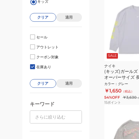
キッズ
クリア
適用
セール
アウトレット
SALE
クーポン対象
ナイキ
在庫あり
(キッズ)ガールズ
オーバーサイズ 長
II1159-057
クリア
適用
カラー
：
グレー
￥1,650
（税込）
54%OFF
￥3,630
15
ポイント
キーワード