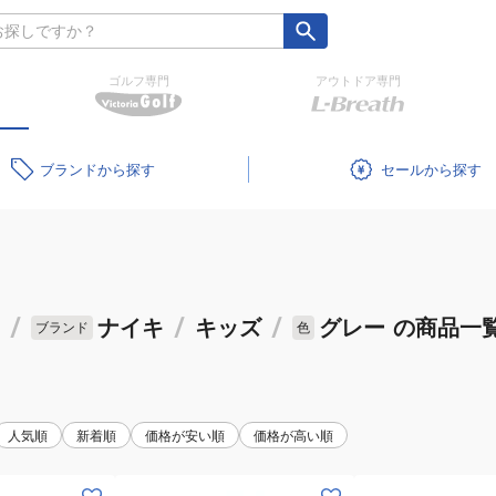
ゴルフ専門
アウトドア専門
ブランド
セール
/
ナイキ
/
キッズ
/
グレー
の商品一
ブランド
色
人気順
新着順
価格が安い順
価格が高い順