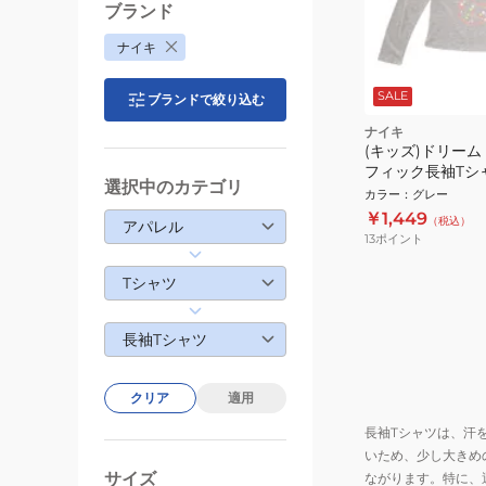
ブランド
ナイキ
SALE
ブランドで絞り込む
ナイキ
(キッズ)ドリーム
フィック長袖Tシャツ
選択中のカテゴリ
GAK
カラー
：
グレー
￥1,449
（税込）
アパレル
13
ポイント
Tシャツ
長袖Tシャツ
クリア
適用
長袖Tシャツは、汗
いため、少し大きめ
サイズ
ながります。特に、