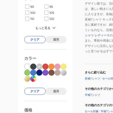
デザイン面では、活
90
95
は、激しい動きにも
100
105
に入りますが、長袖
110
120
長袖Tシャツ キッ
次に素材ですが、綿
もっと見る
くいものなら、活発
シャツ レディース
の
クリア
適用
また、季節や用途に
デザインに注目しな
っと見つかるはずで
カラー
さらに絞り込む
長袖Tシャツ
/
セール
その他のカテゴリか
クリア
適用
半袖Tシャツ
その他のカテゴリの
価格
99000
0
セール対象
/
半袖Tシ