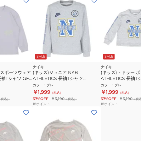
SALE
SALE
ナイキ
ナイキ
 スポーツウェア
(キッズ)ジュニア NKB
(キッズ)トドラー 
袖Tシャツ GFX
ATHLETICS 長袖Tシャツ
ATHLETICS 長袖
86N299-GAK
76N299-GAK
カラー
：
グレー
カラー
：
グレー
￥1,999
￥1,999
（税込）
（税込）
37%OFF
￥3,190
37%OFF
￥3,190
（税込）
（税込）
（税
18
ポイント
18
ポイント