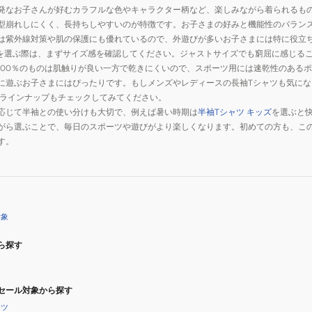
発なお子さんが好むカラフルな色やキャラクター柄など、楽しみながら着られるも
型崩れしにくく、長持ちしやすいのが特徴です。お子さまの好みと機能性のバラン
は紫外線対策や肌の保護にも優れているので、外遊びが多いお子さまには特に役立
ズを選ぶ際は、まずサイズ感を確認してください。ジャストサイズでも窮屈に感じる
100％のものは肌触りが良い一方で乾きにくいので、スポーツ用には速乾性のある
に遊ぶお子さまにはぴったりです。もしメンズやレディースの長袖Tシャツも気に
ラインナップもチェックしてみてください。
応じて半袖との使い分けも大切で、例えば暑い時期は
半袖Tシャツ キッズ
を選ぶと
がら選ぶことで、毎日のスポーツや遊びがより楽しくなります。初めての方も、こ
す。
対象
ら探す
セール対象から探す
ャツ