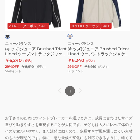
ッ
ッ
ュ
ュ
ト
ト
ニ
ニ
ベ
ABP45289BK
ABP45289TNV
ア
ア
ー
Brushed
Brushed
ジ
20%OFFクーポン
SALE
20%OFFクーポン
SALE
ュ
Tricot
Tricot
Lined
Lined
ニューバランス
ニューバランス
ウ
ウ
(キッズ)ジュニア Brushed Tricot
(キッズ)ジュニア Brushed Tricot
Lined ウーブントラックジャケッ
Lined ウーブントラックジャケッ
ー
ー
ト YJ53171BK
ト YJ53171SHY
￥6,240
￥6,240
（税込）
（税込）
ブ
ブ
29%OFF
￥8,910
29%OFF
￥8,910
（税込）
（税込）
ン
ン
56
ポイント
56
ポイント
ト
ト
ラ
ラ
1
ッ
ッ
ク
ク
ジ
ジ
ャ
ャ
お子さまのためにウィンドブレーカーを選ぶときは、成長に合わせたサイズ
ケ
ケ
選びや動きやすさを重視することが大切です。子どもは大人に比べて体のサ
ッ
ッ
イズが変わりやすく、また活発に動くので、窮屈すぎず風を通しにくい素材
ト
ト
のものが理想的です。特に、急な天候の変化にも対応できるように、軽くて