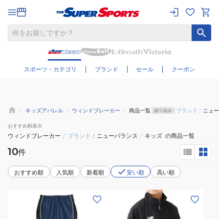
さらに絞り込む
スポーツ・カテゴリ
ブランド
セール
クーポン
キッズアパレル
ウィンドブレーカー
商品一覧
ブランド：
ニュー
絞り込み
おすすめ
順表示
ウィンドブレーカー
/
ブランド
ニューバランス
/
キッズ
の商品一覧
10
件
おすすめ順
人気順
新着順
安い順
高い順
(キ
(キ
ッ
ッ