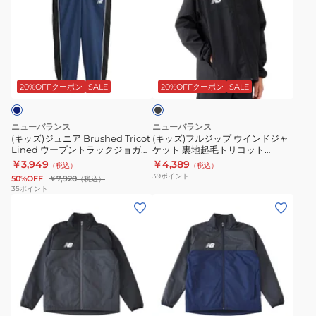
ズ)
ズ)
ジ
フ
ュ
ル
ニ
ジ
ブ
ア
ッ
ラ
Brushed
プ
ッ
20%OFFクーポン
SALE
20%OFFクーポン
SALE
ク
Tricot
ウ
Lined
イ
ニューバランス
ニューバランス
ウ
ン
(キッズ)ジュニア Brushed Tricot
(キッズ)フルジップ ウインドジャ
Lined ウーブントラックジョガー
ケット 裏地起毛トリコット
ー
ド
パンツ YP53173NNY
ABJ45288BK
￥3,949
￥4,389
（税込）
（税込）
ブ
ジ
39
ポイント
50%OFF
￥7,920
（税込）
ン
ャ
35
ポイント
(キ
(キ
ト
ケ
ッ
ッ
ラ
ッ
ズ)
ズ)
ッ
ト
フ
フ
ク
裏
ル
ル
ジ
地
ジ
ジ
ョ
起
ネ
ッ
ッ
ガ
毛
イ