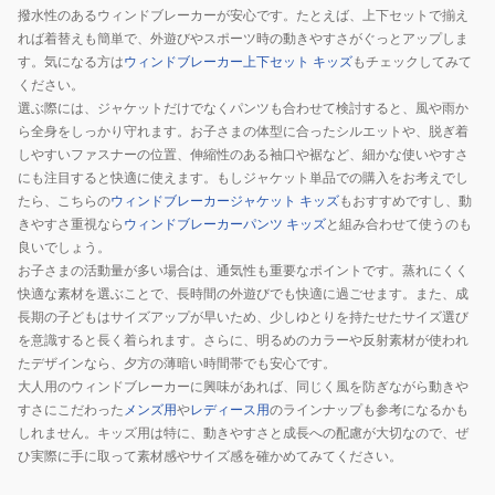
撥水性のあるウィンドブレーカーが安心です。たとえば、上下セットで揃え
YJ53171BK
YJ53171SHY
れば着替えも簡単で、外遊びやスポーツ時の動きやすさがぐっとアップしま
す。気になる方は
ウィンドブレーカー上下セット キッズ
もチェックしてみて
ください。
選ぶ際には、ジャケットだけでなくパンツも合わせて検討すると、風や雨か
ら全身をしっかり守れます。お子さまの体型に合ったシルエットや、脱ぎ着
しやすいファスナーの位置、伸縮性のある袖口や裾など、細かな使いやすさ
にも注目すると快適に使えます。もしジャケット単品での購入をお考えでし
たら、こちらの
ウィンドブレーカージャケット キッズ
もおすすめですし、動
きやすさ重視なら
ウィンドブレーカーパンツ キッズ
と組み合わせて使うのも
良いでしょう。
お子さまの活動量が多い場合は、通気性も重要なポイントです。蒸れにくく
快適な素材を選ぶことで、長時間の外遊びでも快適に過ごせます。また、成
長期の子どもはサイズアップが早いため、少しゆとりを持たせたサイズ選び
を意識すると長く着られます。さらに、明るめのカラーや反射素材が使われ
たデザインなら、夕方の薄暗い時間帯でも安心です。
大人用のウィンドブレーカーに興味があれば、同じく風を防ぎながら動きや
すさにこだわった
メンズ用
や
レディース用
のラインナップも参考になるかも
しれません。キッズ用は特に、動きやすさと成長への配慮が大切なので、ぜ
ひ実際に手に取って素材感やサイズ感を確かめてみてください。