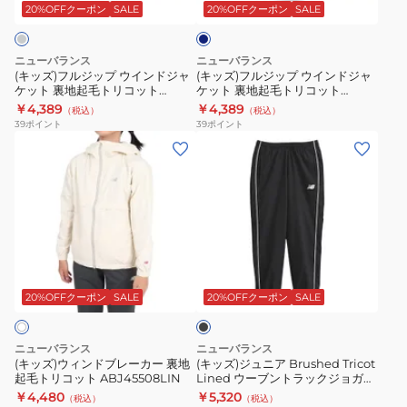
プ
プ
ー
ト
ビ
20%OFFクーポン
SALE
20%OFFクーポン
SALE
ー
ウ
ウ
パ
リ
イ
イ
ン
コ
ニューバランス
ニューバランス
ン
ン
ツ
ッ
(キッズ)フルジップ ウインドジャ
(キッズ)フルジップ ウインドジャ
ケット 裏地起毛トリコット
ケット 裏地起毛トリコット
ド
ド
YP53173NNY
ト
ABJ45288CHC
ABJ45288TNV
￥4,389
￥4,389
（税込）
（税込）
ジ
ジ
ABJ45288BK
39
ポイント
39
ポイント
ャ
ャ
(キ
(キ
ケ
ケ
ッ
ッ
ッ
ッ
ズ)
ズ)
ト
ト
ウ
ジ
裏
裏
ィ
ュ
地
地
ン
ニ
ブ
起
起
ド
ア
ラ
毛
毛
ブ
Brushed
ッ
20%OFFクーポン
SALE
20%OFFクーポン
SALE
ト
ト
ク
レ
Tricot
リ
リ
ー
Lined
ニューバランス
ニューバランス
コ
コ
カ
ウ
(キッズ)ウィンドブレーカー 裏地
(キッズ)ジュニア Brushed Tricot
ッ
ッ
起毛トリコット ABJ45508LIN
Lined ウーブントラックジョガー
ー
ー
パンツ YP53173BK
￥4,480
￥5,320
ト
ト
（税込）
（税込）
裏
ブ