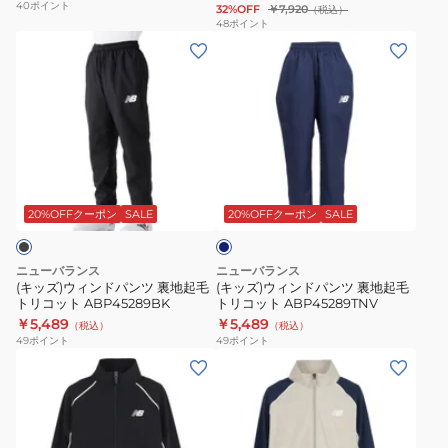
40
ポイント
32%OFF
￥7,920
（税込）
ABJ45288CHC
ABJ45288TNV
地
ン
48
ポイント
(キ
(キ
起
ト
ッ
ッ
毛
ラ
ズ)
ズ)
ト
ッ
ウ
ウ
リ
ク
ィ
ィ
コ
ジ
ン
ン
ッ
ョ
ネ
ド
ド
ト
ガ
イ
パ
パ
ABJ45508LIN
ー
ビ
20%OFFクーポン
SALE
20%OFFクーポン
SALE
ー
ン
ン
パ
ツ
ツ
ン
ニューバランス
ニューバランス
裏
裏
ツ
(キッズ)ウィンドパンツ 裏地起毛
(キッズ)ウィンドパンツ 裏地起毛
トリコット ABP45289BK
トリコット ABP45289TNV
地
地
YP53173BK
￥5,489
￥5,489
（税込）
（税込）
起
起
49
ポイント
49
ポイント
毛
毛
(キ
(キ
ト
ト
ッ
ッ
リ
リ
ズ)
ズ)
コ
コ
ジ
ジ