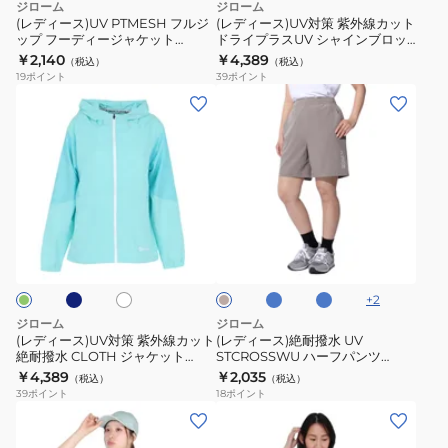
ジローム
ジローム
STCROSSWU
プ
カ
(レディース)UV PTMESH フルジ
(レディース)UV対策 紫外線カット
パ
ップ フーディージャケット
ドライプラスUV シャインブロッ
フ
ッ
SW4S0048-TR861-GRSD
ク JERZEY ロングパンツ
￥2,140
￥4,389
ン
（税込）
（税込）
ー
ト
WU6S0024-TR852-GRSD NVY
19
ポイント
39
ポイント
ツ
デ
ド
(レ
(レ
WU4S0042-
ィ
ラ
デ
デ
TR852-
ー
イ
ィ
ィ
GRSD
ジ
プ
ー
ー
ャ
ラ
ス)UV
ス)
ケ
ス
対
絶
ネ
ブ
サ
ホ
サ
ッ
UV
策
耐
ル
ッ
ワ
ン
ト
シ
ー
ク
紫
撥
イ
ド
ス
ト
SW4S0048-
ャ
ベ
外
水
+
2
ー
TR861-
イ
線
UV
ジ
ジローム
ジローム
GRSD
ン
ュ
カ
STCROSSWU
(レディース)UV対策 紫外線カット
(レディース)絶耐撥水 UV
ブ
絶耐撥水 CLOTH ジャケット
STCROSSWU ハーフパンツ
ッ
ハ
WU6S0018-TR852-GRSD
WU4S0043-TR852-GRSD
￥4,389
￥2,035
ロ
（税込）
（税込）
ト
ー
39
ポイント
18
ポイント
ッ
絶
フ
(レ
(レ
ク
耐
パ
デ
デ