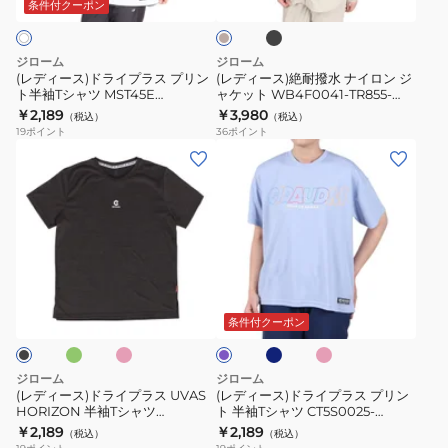
ッ
イ
撥
ジ
条件付クーポン
ク
T
ク
ュ
プ
水
シ
ス
ラ
ナ
ジローム
ジローム
ャ
ル
ス
イ
(レディース)ドライプラス プリン
(レディース)絶耐撥水 ナイロン ジ
ツ
ー
ト半袖Tシャツ MST45E
ャケット WB4F0041-TR855-
プ
ロ
CT5S0034-TR864-GRES WHT
GRSD
￥2,189
￥3,980
CT5S0033-
プ
（税込）
（税込）
リ
ン
19
ポイント
36
ポイント
TR864-
ラ
ン
ジ
(レ
(レ
GRCD
ス
ト
ャ
デ
デ
UV
半
ケ
ィ
ィ
VERTICAL
袖
ッ
ー
ー
CT6S0028-
T
ト
ス)
ス)
TR864-
シ
WB4F0041-
ド
ド
ミ
ピ
ネ
サ
GRSD
ラ
ャ
TR855-
ラ
ラ
ン
イ
ー
イ
ツ
GRSD
ク
ビ
モ
イ
イ
ラ
条件付クーポン
ー
ン
MST45E
ッ
プ
プ
ピ
ク
CT5S0034-
ラ
ラ
ン
ジローム
ジローム
ク
TR864-
ス
ス
(レディース)ドライプラス UVAS
(レディース)ドライプラス プリン
GRES
HORIZON 半袖Tシャツ
ト 半袖Tシャツ CT5S0025-
UVAS
プ
CT6S0055-TR864-GRCD
TR864-GRCD
￥2,189
￥2,189
WHT
（税込）
（税込）
HORIZON
リ