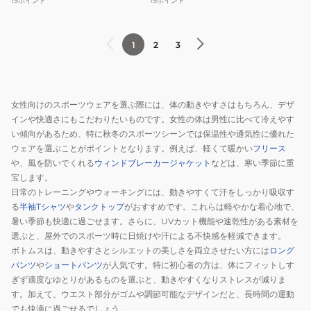
19
ポイント
19
ポイント
半
ン
袖
ト
T
半
1
2
3
シ
袖
ャ
T
ツ
シ
女性向けのスポーツウェアを選ぶ際には、体の動きやすさはもちろん、デザ
CT6S0055-
ャ
インや快適さにもこだわりたいものです。女性の体は男性に比べて冷えやす
TR864-
ツ
い傾向があるため、特に秋冬のスポーツシーンでは保温性や通気性に優れた
GRCD
CT5S0025-
ウェアを選ぶことがポイントとなります。例えば、軽くて暖かい
フリース
TR864-
や、風を防いでくれる
ウィンドブレーカージャケット
などは、寒い季節に重
GRCD
宝します。
日常のトレーニングやウォーキングには、動きやすくて汗をしっかり吸収す
る
半袖Tシャツ
や
タンクトップ
がおすすめです。これらは軽やかな着心地で、
暑い季節も快適に過ごせます。さらに、UVカット機能や速乾性がある素材を
選ぶと、屋外でのスポーツ時に日焼けや汗による不快感を軽減できます。
ボトムスは、動きやすさとシルエットの美しさを両立させたい方には
ロング
パンツ
や
ショートパンツ
が人気です。特に初心者の方は、体にフィットしす
ぎず適度なゆとりがあるものを選ぶと、動きやすくなりストレスが減りま
す。加えて、ウエスト部分がゴムや調節可能なデザインだと、長時間の運動
でも快適に過ごせるでしょう。