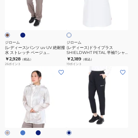
シ
ャ
ス)
ス)
ュ
ツ
パ
ド
ネ
ホ
T
CT6S0064-
ン
ラ
ワ
シ
TR864-
ツ
イ
イ
ャ
GRCD
ト
uv
プ
ツ
WHT
UV
ラ
ジローム
ジローム
CT4S0054-
絶
ス
(レディース)パンツ uv UV 絶耐撥
(レディース)ドライプラス
TR864-
水 ストレッチ ベージュ
SHIELDWHT PETAL 半袖Tシャ
耐
SHIELDWHT
STCROSSWU パンツ
ツ CT6S0065-TR864-GRCD
￥2,928
￥2,189
GRCD
（税込）
（税込）
撥
PETAL
WU4S0042-TR852-GRSD
WHT
26
ポイント
19
ポイント
水
半
(レ
(レ
ス
袖
デ
デ
ト
T
ィ
ィ
レ
シ
ー
ー
ッ
ャ
ス)UV
ス)UV
チ
ツ
PTMESH
対
サ
ネ
ネ
ベ
CT6S0065-
フ
策
イ
イ
ー
TR864-
ビ
ル
紫
ビ
ー
ジ
GRCD
ー
ジ
外
ュ
WHT
ッ
線