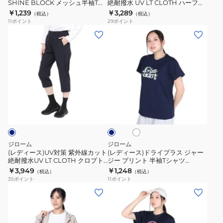
SHINE BLOCK メッシュ半袖Tシ
絶耐撥水 UV LT CLOTH ハーフパ
ク
ッ
ャツ CT4S0050-TR864-GRSD
ンツ WU6S0021-TR852-GRSD
￥1,239
￥3,289
（税込）
（税込）
ー
ト
11
ポイント
29
ポイント
ル
絶
(レ
(レ
SHINE
耐
デ
デ
BLOCK
撥
ィ
ィ
メ
水
ー
ー
ッ
UV
ス)UV
ス)
シ
LT
対
ド
ホ
ネ
ュ
CLOTH
策
ラ
ワ
イ
半
ハ
紫
イ
イ
ビ
ト
袖
ー
ー
外
プ
T
フ
線
ラ
ジローム
ジローム
シ
パ
カ
ス
(レディース)UV対策 紫外線カット
(レディース)ドライプラス ジャー
ャ
ン
絶耐撥水UV LT CLOTH クロプト
ジー プリント 半袖Tシャツ
ッ
ジ
パンツ WU6S0020-TR852-
CT4S0095-TR864-GRCD
￥3,949
￥1,248
ツ
ツ
（税込）
（税込）
ト
ャ
GRSD NVY
35
ポイント
11
ポイント
CT4S0050-
WU6S0021-
絶
ー
(レ
(レ
TR864-
TR852-
耐
ジ
デ
デ
GRSD
GRSD
撥
ー
ィ
ィ
水
プ