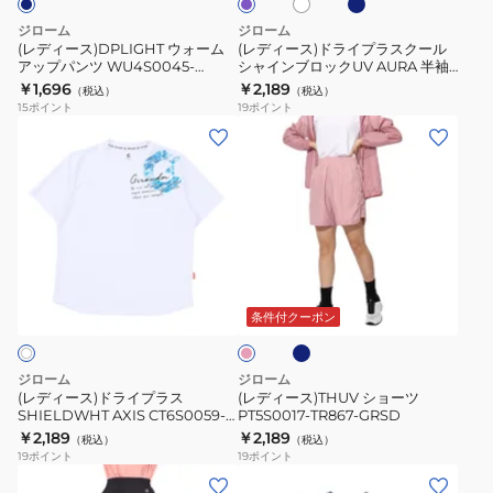
ー
シ
ア
ラ
ジローム
ジローム
ャ
ッ
ス
(レディース)DPLIGHT ウォーム
(レディース)ドライプラスクール
ツ
アップパンツ WU4S0045-
シャインブロックUV AURA 半袖T
プ
ク
TR852-GRSD NVY
シャツ CT6S0026-TR864-GRSD
￥1,696
￥2,189
CT4S0096-
（税込）
（税込）
パ
ー
15
ポイント
19
ポイント
TR864-
ン
ル
(レ
(レ
GRCD
ツ
シ
デ
デ
WU4S0045-
ャ
ィ
ィ
TR852-
イ
ー
ー
GRSD
ン
ス)
ス)THUV
NVY
ブ
ド
シ
ネ
ピ
ロ
ラ
ョ
イ
ン
ッ
ビ
イ
ー
ク
条件付クーポン
ー
ク
プ
ツ
UV
ラ
PT5S0017-
ジローム
ジローム
AURA
ス
TR867-
(レディース)ドライプラス
(レディース)THUV ショーツ
半
SHIELDWHT AXIS CT6S0059-
PT5S0017-TR867-GRSD
SHIELDWHT
GRSD
TR864-GRES WHT
￥2,189
￥2,189
袖
（税込）
（税込）
AXIS
19
ポイント
19
ポイント
T
CT6S0059-
(レ
(レ