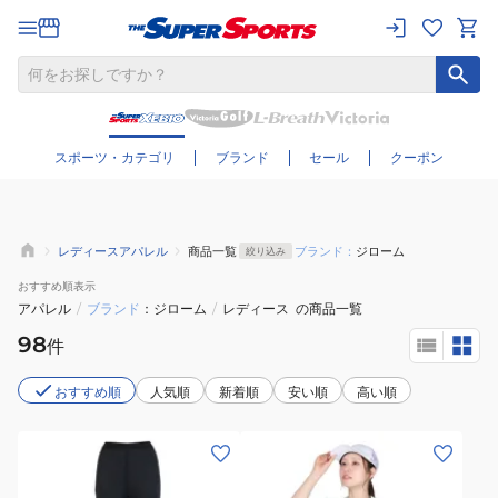
さらに絞り込む
スポーツ・カテゴリ
ブランド
セール
クーポン
レディースアパレル
商品一覧
ブランド：
ジローム
絞り込み
おすすめ
順表示
アパレル
/
ブランド
ジローム
/
レディース
の商品一覧
98
件
おすすめ順
人気順
新着順
安い順
高い順
(レ
(レ
デ
デ