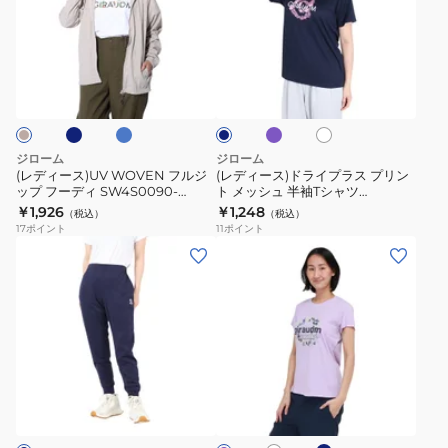
ー
ー
UV
リ
ス)UV
ス)
LT
ン
WOVEN
ド
ネ
サ
パ
ホ
ネ
CLOTH
ト
フ
ラ
ッ
ー
ワ
イ
ク
半
ク
プ
ル
イ
イ
ビ
ス
ル
ト
ロ
袖
ー
ジ
プ
プ
T
ッ
ラ
ジローム
ジローム
ト
シ
プ
ス
(レディース)UV WOVEN フルジ
(レディース)ドライプラス プリン
パ
ャ
ップ フーディ SW4S0090-
ト メッシュ 半袖Tシャツ
フ
プ
TR861-GRTJ
CT4S0096-TR864-GRCD
￥1,926
￥1,248
ン
ツ
（税込）
（税込）
ー
リ
17
ポイント
11
ポイント
ツ
CT4S0095-
デ
ン
(レ
(レ
WU6S0020-
TR864-
ィ
ト
デ
デ
TR852-
GRCD
SW4S0090-
メ
ィ
ィ
GRSD
TR861-
ッ
ー
ー
NVY
GRTJ
シ
ス)DPLIGHT
ス)
ュ
ウ
ド
ネ
ホ
ラ
半
ォ
ラ
イ
ワ
ベ
袖
ビ
ー
イ
イ
ン
ー
ト
T
ダ
ム
プ