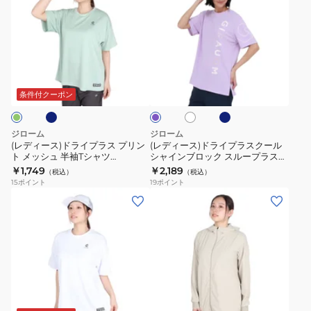
JERZEY
撥
ン
ィ
ィ
ロ
水
ツ
ー
ー
ン
CLOTH
WU4S0043-
ス)
ス)
グ
ジ
TR852-
ド
ド
ネ
ネ
パ
ホ
ラ
ャ
GRSD
ラ
ラ
イ
ワ
ベ
ン
ケ
ビ
イ
イ
イ
ン
条件付クーポン
ツ
ー
ト
ッ
ダ
プ
プ
ー
WU6S0024-
ト
ラ
ラ
ジローム
ジローム
TR852-
WU6S0018-
ス
ス
(レディース)ドライプラス プリン
(レディース)ドライプラスクール
GRSD
TR852-
ト メッシュ 半袖Tシャツ
シャインブロック スループラス
プ
ク
CT5S0033-TR864-GRCD
UV VERTICAL CT6S0028-
NVY
￥1,749
￥2,189
GRSD
（税込）
（税込）
リ
ー
TR864-GRSD
15
ポイント
19
ポイント
ン
ル
(レ
(レ
ト
シ
デ
デ
メ
ャ
ィ
ィ
ッ
イ
ー
ー
シ
ン
ス)
ス)
ュ
ブ
ド
絶
ブ
ベ
半
ロ
ラ
耐
ラ
ー
袖
ッ