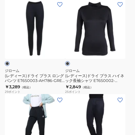
半
ド
(レ
(レ
袖
ラ
デ
デ
T
イ
ィ
ィ
シ
プ
ー
ー
ャ
ラ
ス)
ス)
ツ
ス
ド
ド
ブ
CT6S0052-
UV
ラ
ラ
ラ
TR864-
シ
イ
イ
ッ
GRCD
ャ
ク
プ
プ
イ
ラ
ラ
ジローム
ジローム
ン
ス
ス
(レディース)ドライ プラス ロング
(レディース)ドライ プラス ハイネ
ブ
パンツ ET6S0003-AH786-GRES
ック長袖シャツ ET6S0002-
ロ
ハ
BLK
AH786-GRES BLK
￥3,289
￥2,849
ロ
（税込）
（税込）
ン
イ
29
ポイント
25
ポイント
ッ
グ
ネ
(レ
(レ
ク
パ
ッ
デ
デ
ジ
ン
ク
ィ
ィ
ャ
ツ
長
ー
ー
ー
ET6S0003-
袖
ス)
ス)
ジ
AH786-
シ
絶
ド