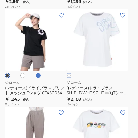
GRSD
TR864-GRCD
￥2,861
￥1,299
ツ
（税込）
（税込）
ー
ャ
26
ポイント
11
ポイント
CT5S0035-
カ
ー
(レ
(レ
TR864-
ー
ジ
デ
デ
GRCD
パ
プ
ィ
ィ
ン
リ
ー
ー
ツ
ン
ス)
ス)
WB4S0047-
ト
ド
ド
ラ
ホ
ホ
TR855-
T
ラ
ラ
イ
ワ
GRSD
シ
ト
イ
イ
イ
ブ
ャ
ト
プ
プ
ツ
ラ
ラ
ジローム
ジローム
CT4S0052-
ス
ス
(レディース)ドライプラス プリン
(レディース)ドライプラス
TR864-
ト メッシュ Tシャツ CT4S0054-
SHIELDWHT SPLIT 半袖Tシャツ
プ
SHIELDWHT
TR864-GRCD
CT6S0064-TR864-GRCD WHT
￥1,245
￥2,189
GRCD
（税込）
（税込）
リ
SPLIT
11
ポイント
19
ポイント
ン
半
(レ
(レ
ト
袖
デ
デ
メ
T
ィ
ィ
ッ
シ
ー
ー