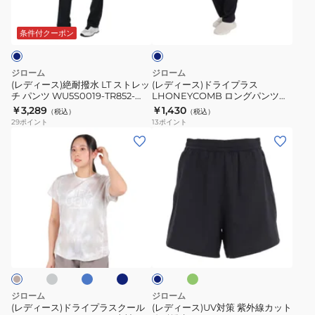
ー
ネ
GRES
ャ
耐
ラ
イ
ハ
BLK
ツ
撥
イ
ビ
条件付クーポン
ー
ET6S0002-
ー
水
プ
フ
AH786-
LT
ラ
ジローム
ジローム
パ
GRES
ス
ス
(レディース)絶耐撥水 LT ストレッ
(レディース)ドライプラス
ン
BLK
チ パンツ WU5S0019-TR852-
LHONEYCOMB ロングパンツ
ト
LHONEYCOMB
GRSD NVY
WU5S0067-TR852-GRCD NVY
ツ
￥3,289
￥1,430
（税込）
（税込）
レ
ロ
29
ポイント
13
ポイント
WU6S0025-
ッ
ン
(レ
(レ
TR852-
チ
グ
デ
デ
GRSD
パ
パ
ィ
ィ
NVY
ン
ン
ー
ー
ツ
ツ
ス)
ス)UV
WU5S0019-
WU5S0067-
ド
対
グ
サ
ネ
ミ
ネ
TR852-
TR852-
ラ
策
ッ
イ
ン
イ
GRSD
GRCD
ク
ビ
ト
イ
紫
ビ
ス
ー
NVY
NVY
ー
プ
外
ラ
線
ジローム
ジローム
ス
カ
(レディース)ドライプラスクール
(レディース)UV対策 紫外線カット