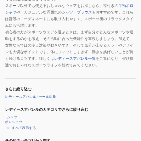
スポーツ以外でも使えるおしゃれなウェアをお探しなら、襟付きの
半袖ポロ
シャツ
や、カジュアルな雰囲気の
シャツ・ブラウス
もおすすめです。これら
は普段のコーディネートにも取り入れやすく、スポーツ後のリラックスタイ
ムにも活躍します。
初心者の方がスポーツウェアを選ぶときは、まず自分がどんなスポーツや運
動をするのかを考え、その活動に合った機能性を重視しましょう。加えて、
女性ならではの冷え対策や動きやすさ、そして気分が上がるカラーやデザイ
ンも大切なポイントです。体にフィットしすぎず、動きを妨げないことが長
く続けるコツです。詳しくは
レディースアパレル一覧
をご覧になり、ぜひ快
適でおしゃれなスポーツライフを始めてみてください。
さらに絞り込む
レディースアパレル
/
セール対象
レディースアパレルのカテゴリでさらに絞り込む
Tシャツ
ポロシャツ
すべて表示する
その他のカテゴリから探す