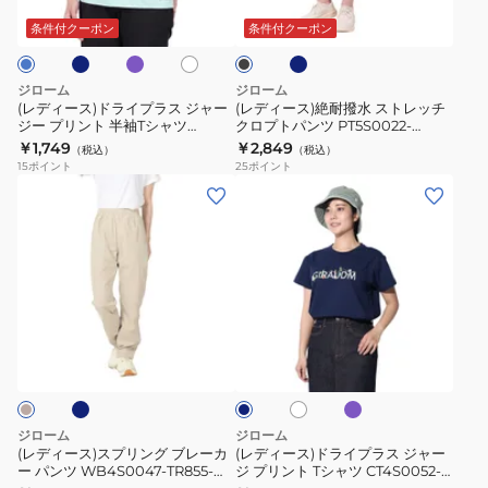
イ
イ
ワ
ラ
PT5S0023-
TR864-
ラ
ビ
イ
撥
イ
ッ
条件付クーポン
条件付クーポン
ッ
ー
ト
TR867-
GRCD
ク
プ
水
GRSD
ラ
ス
ジローム
ジローム
ス
ト
(レディース)ドライプラス ジャー
(レディース)絶耐撥水 ストレッチ
ジー プリント 半袖Tシャツ
クロプトパンツ PT5S0022-
ジ
レ
CT5S0035-TR864-GRCD
TR867-GRSD
￥1,749
￥2,849
（税込）
（税込）
ャ
ッ
15
ポイント
25
ポイント
ー
チ
(レ
(レ
ジ
ク
デ
デ
ー
ロ
ィ
ィ
プ
プ
ー
ー
リ
ト
ス)
ス)
ン
パ
ス
ド
ネ
パ
ホ
ネ
ト
ン
プ
ラ
ー
ワ
イ
半
ツ
プ
リ
イ
イ
ビ
ル
ト
袖
PT5S0022-
ー
ン
プ
T
TR867-
グ
ラ
ジローム
ジローム
シ
GRSD
ブ
ス
(レディース)スプリング ブレーカ
(レディース)ドライプラス ジャー
ャ
ー パンツ WB4S0047-TR855-
ジ プリント Tシャツ CT4S0052-
レ
ジ