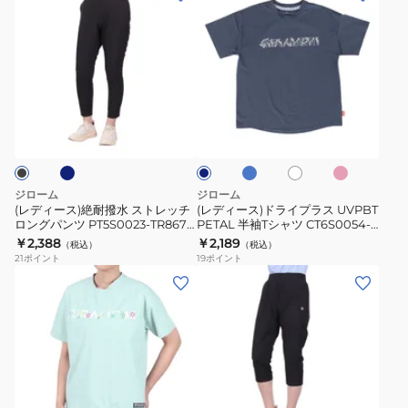
シ
TR864-
デ
デ
ャ
GRES
ィ
ィ
ツ
WHT
ー
ー
CT6S0026-
ス)
ス)
TR864-
絶
ド
ネ
サ
ピ
GRSD
ホ
ブ
耐
ラ
ッ
ン
ワ
ル
ク
ク
撥
イ
イ
ー
ス
ト
グ
水
プ
レ
ス
ラ
ー
ジローム
ジローム
ト
ス
(レディース)絶耐撥水 ストレッチ
(レディース)ドライプラス UVPBT
ロングパンツ PT5S0023-TR867-
PETAL 半袖Tシャツ CT6S0054-
レ
UVPBT
GRSD
TR864-GRCD
￥2,388
￥2,189
（税込）
（税込）
ッ
PETAL
21
ポイント
19
ポイント
チ
半
(レ
(レ
ロ
袖
デ
デ
ン
T
ィ
ィ
グ
シ
ー
ー
パ
ャ
ス)
ス)
ン
ツ
ド
絶
ネ
ラ
ネ
ホ
ブ
ツ
CT6S0054-
ラ
耐