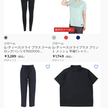
ィ
ィ
ー
ー
ス)
ス)
ド
ド
ロ
ネ
グ
ラ
ラ
ー
イ
リ
ズ
ビ
イ
イ
ー
条件付クーポン
ー
ン
プ
プ
ラ
ラ
ジローム
ジローム
ス
ス
(レディース)ドライ プラス クール
(レディース)ドライプラス プリン
ロングパンツ ET6S0005-
ト メッシュ 半袖Tシャツ
ク
プ
AH786-GRES BLK
CT5S0031-TR864-GRCD
￥3,289
￥1,749
（税込）
（税込）
ー
リ
29
ポイント
15
ポイント
ル
ン
(レ
(レ
ロ
ト
デ
デ
ン
メ
ィ
ィ
グ
ッ
ー
ー
パ
シ
ス)UV
ス)BASIC
ン
ュ
対
ド
ラ
ネ
ツ
半
策
ラ
イ
イ
ET6S0005-
袖
ト
紫
イ
ビ