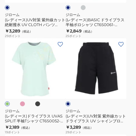
グ
AH786-
T
ー
外
プ
レ
GRES
シ
線
ラ
ー
ジローム
ジローム
BLK
ャ
カ
ス
(レディース)UV対策 紫外線カット
(レディース)BASIC ドライプラス
ツ
絶耐撥水 UV CLOTH パンツ
半袖ポロシャツ CT6S0061-
ッ
半
WU6S0019-TR852-GRSD NVY
TR864-GRCD
￥3,289
￥2,849
CT5S0031-
（税込）
（税込）
ト
袖
29
ポイント
25
ポイント
TR864-
絶
ポ
(レ
(レ
GRCD
耐
ロ
デ
デ
撥
シ
ィ
ィ
水
ャ
ー
ー
UV
ツ
ス)
ス)UV
CLOTH
CT6S0061-
ド
対
ピ
ブ
ネ
パ
TR864-
ラ
策
ラ
イ
ン
GRCD
ッ
イ
紫
ビ
ク
ツ
ー
プ
外
WU6S0019-
ラ
線
ジローム
ジローム
TR852-
ス
カ
(レディース)ドライプラス UVAS
(レディース)UV対策 紫外線カット
GRSD
SPLIT 半袖Tシャツ CT6S0052-
ドライプラス UV シャインブロッ
UVAS
ッ
TR864-GRCD
ク ジャージー ハーフパンツ
￥2,189
￥3,289
NVY
（税込）
（税込）
SPLIT
ト
WU6S0025-TR852-GRSD NVY
19
ポイント
29
ポイント