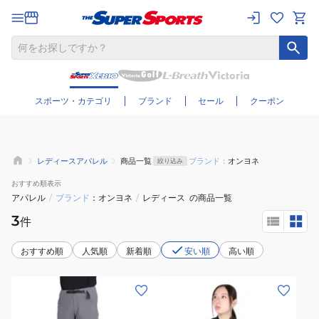
さらに絞り込む
スポーツ・カテゴリ
ブランド
セール
クーポン
レディースアパレル
商品一覧
ブランド：
オンヨネ
絞り込み
おすすめ
順表示
アパレル
/
ブランド
オンヨネ
/
レディース
の商品一覧
3
件
おすすめ順
人気順
新着順
安い順
高い順
(レ
(レ
デ
デ