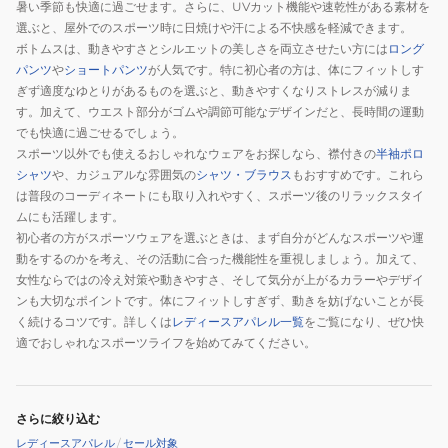
暑い季節も快適に過ごせます。さらに、UVカット機能や速乾性がある素材を
選ぶと、屋外でのスポーツ時に日焼けや汗による不快感を軽減できます。
ボトムスは、動きやすさとシルエットの美しさを両立させたい方には
ロング
パンツ
や
ショートパンツ
が人気です。特に初心者の方は、体にフィットしす
ぎず適度なゆとりがあるものを選ぶと、動きやすくなりストレスが減りま
す。加えて、ウエスト部分がゴムや調節可能なデザインだと、長時間の運動
でも快適に過ごせるでしょう。
スポーツ以外でも使えるおしゃれなウェアをお探しなら、襟付きの
半袖ポロ
シャツ
や、カジュアルな雰囲気の
シャツ・ブラウス
もおすすめです。これら
は普段のコーディネートにも取り入れやすく、スポーツ後のリラックスタイ
ムにも活躍します。
初心者の方がスポーツウェアを選ぶときは、まず自分がどんなスポーツや運
動をするのかを考え、その活動に合った機能性を重視しましょう。加えて、
女性ならではの冷え対策や動きやすさ、そして気分が上がるカラーやデザイ
ンも大切なポイントです。体にフィットしすぎず、動きを妨げないことが長
く続けるコツです。詳しくは
レディースアパレル一覧
をご覧になり、ぜひ快
適でおしゃれなスポーツライフを始めてみてください。
さらに絞り込む
レディースアパレル
/
セール対象