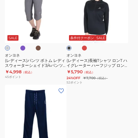
ィ
ィ
ー
ー
ス)
ス)
パ
長
パ
カ
マ
ブ
ン
袖
ー
ゼ
ラ
キ
ン
ツ
T
ッ
SALE
条件付クーポン
SALE
ダ
ク
ボ
シ
ト
ャ
オンヨネ
オンヨネ
ム
ツ
(レディース)パンツ ボトム レディ
(レディース)長袖Tシャツ ロンT ハ
スウォーターシェイド3/4パンツ
イグレーター ハーフジップ ロン
レ
ロ
ODP88245
グスリーブ OKJ85720
￥4,998
￥5,790
（税込）
（税込）
デ
ン
45
ポイント
24%OFF
￥7,700
（税込）
ィ
T
52
ポイント
(メ
ス
ハ
ン
ウ
イ
ズ、
ォ
グ
レ
ー
レ
デ
タ
ー
ィ
ー
タ
ー
シ
ー