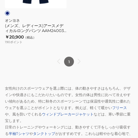
ス)
ェ
ハ
ア
イ
ー
ー
ド
フ
オンヨネ
ス
3/4
ジ
(メンズ、レディース)アースメデ
ィカルロングパンツ AAM24003
メ
パ
ッ
698
￥20,900
（税込）
デ
ン
プ
190
ポイント
ィ
ツ
ロ
カ
ODP88245
ン
ル
グ
1
ロ
ス
ン
リ
グ
ー
女性向けのスポーツウェアを選ぶ際には、体の動きやすさはもちろん、デザ
パ
ブ
インや快適さにもこだわりたいものです。女性の体は男性に比べて冷えやす
ン
OKJ85720
い傾向があるため、特に秋冬のスポーツシーンでは保温性や通気性に優れた
ツ
ウェアを選ぶことがポイントとなります。例えば、軽くて暖かい
フリース
AAM24003
や、風を防いでくれる
ウィンドブレーカージャケット
などは、寒い季節に重
698
宝します。
日常のトレーニングやウォーキングには、動きやすくて汗をしっかり吸収す
る
半袖Tシャツ
や
タンクトップ
がおすすめです。これらは軽やかな着心地で、