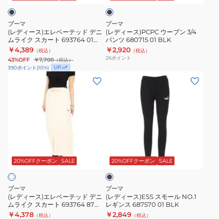
ク
ー
ン
693566
テ
3/4
01
プーマ
プーマ
ッ
パ
BLK
(レディース)エレベーテッド デニ
(レディース)PCPC ウーブン 3/4
ムライク スカート 693764 01
パンツ 680715 01 BLK
ド
ン
BLK
￥4,389
￥2,920
（税込）
（税込）
デ
ツ
26
ポイント
43%OFF
￥7,700
（税込）
ニ
680715
UP
390
ポイント
(
10
%)
ム
01
(レ
(レ
ラ
BLK
デ
デ
イ
ィ
ィ
ク
ー
ー
ス
ス)
ス)ESS
カ
エ
ス
ブ
ー
レ
モ
ラ
ト
ベ
ー
ッ
20%OFFクーポン
SALE
20%OFFクーポン
SALE
ク
693764
ー
ル
01
テ
NO.1
プーマ
プーマ
BLK
ッ
レ
(レディース)エレベーテッド デニ
(レディース)ESS スモール NO.1
ムライク スカート 693764 87
レギンス 687570 01 BLK
ド
ギ
OWHT
￥4,378
￥2,849
（税込）
（税込）
デ
ン