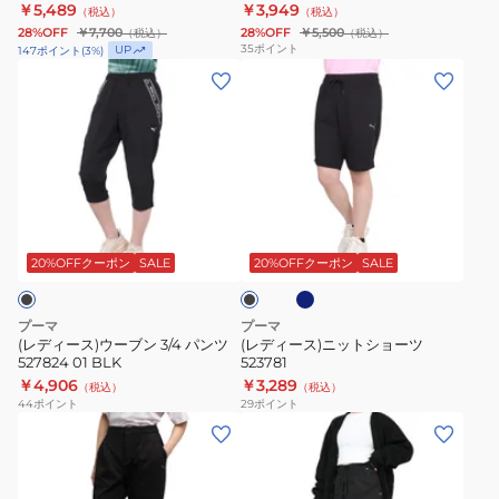
693421 01 BLK
01 BLK
￥5,489
￥3,949
（税込）
（税込）
ア
ウ
28%OFF
￥7,700
28%OFF
￥5,500
（税込）
（税込）
ク
ー
35
ポイント
UP
147
ポイント
(
3
%)
テ
ブ
(レ
(レ
ィ
ン
デ
デ
ブ
シ
ィ
ィ
ウ
ョ
ー
ー
ー
ー
ス)
ス)
ブ
ト
ウ
ニ
ネ
ブ
ン
パ
ー
ッ
イ
ラ
パ
ン
ビ
ブ
ト
ッ
20%OFFクーポン
SALE
20%OFFクーポン
SALE
ー
ク
ン
ツ
ン
シ
ツ
693767
3/4
ョ
プーマ
プーマ
693421
01
パ
ー
(レディース)ウーブン 3/4 パンツ
(レディース)ニットショーツ
527824 01 BLK
523781
01
BLK
ン
ツ
￥4,906
￥3,289
（税込）
（税込）
BLK
ツ
523781
44
ポイント
29
ポイント
527824
(レ
(レ
01
デ
デ
BLK
ィ
ィ