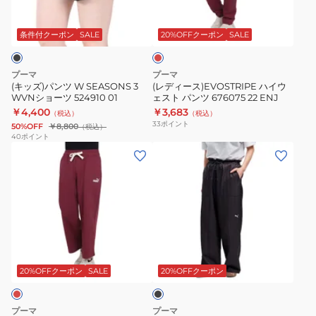
エ
ラ
W
イ
ン
イ
SEASONS
ウ
ジ
条件付クーポン
SALE
20%OFFクーポン
SALE
ニ
3
ェ
ン
WVN
ス
プーマ
プーマ
ク
シ
ト
(キッズ)パンツ W SEASONS 3
(レディース)EVOSTRIPE ハイウ
679574
WVNショーツ 524910 01
ェスト パンツ 676075 22 ENJ
ョ
パ
￥4,400
￥3,683
01
（税込）
（税込）
ー
ン
33
ポイント
50%OFF
￥8,800
（税込）
BLK
ツ
ツ
40
ポイント
(レ
(レ
524910
676075
デ
デ
01
22
ィ
ィ
ENJ
ー
ー
ス)CORE
ス)ESS
パ
エ
ブ
ン
レ
ラ
ツ
ベ
ッ
20%OFFクーポン
SALE
20%OFFクーポン
ク
684943
ー
22
テ
プーマ
プーマ