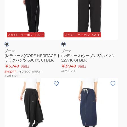
ィ
ィ
ー
ー
ス)CORE
ス)
HERITAGE
ウ
ブ
ト
ー
ラ
ラ
ブ
ッ
20%OFFクーポン
SALE
20%OFFクーポン
SALE
ク
ッ
ン
ク
3/4
プーマ
プーマ
パ
パ
(レディース)CORE HERITAGE ト
(レディース)ウーブン 3/4 パンツ
ラックパンツ 690175 01 BLK
529716 01 BLK
ン
ン
￥3,749
￥3,949
（税込）
（税込）
ツ
ツ
35
ポイント
51%OFF
￥7,700
（税込）
690175
529716
34
ポイント
(レ
(レ
01
01
デ
デ
BLK
BLK
ィ
ィ
ー
ー
ス)ESS
ス)
エ
エ
ネ
レ
レ
イ