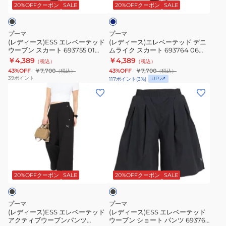
ベ
ベ
ビ
20%OFFクーポン
SALE
20%OFFクーポン
SALE
ー
ー
ー
テ
テ
プーマ
プーマ
ッ
ッ
(レディース)ESS エレベーテッド
(レディース)エレベーテッド デニ
ウーブン スカート 693755 01
ムライク スカート 693764 06
ド
ド
BLK
NVY
￥4,389
￥4,389
（税込）
（税込）
ウ
デ
43%OFF
￥7,700
43%OFF
￥7,700
（税込）
（税込）
ー
ニ
39
ポイント
UP
117
ポイント
(
3
%)
ブ
ム
(レ
(レ
ン
ラ
デ
デ
ス
イ
ィ
ィ
カ
ク
ー
ー
ー
ス
ス)ESS
ス)ESS
ト
カ
エ
エ
ブ
693755
ー
レ
レ
ラ
01
ト
ベ
ベ
ッ
20%OFFクーポン
SALE
20%OFFクーポン
SALE
ク
BLK
693764
ー
ー
06
テ
テ
プーマ
プーマ
NVY
ッ
ッ
(レディース)ESS エレベーテッド
(レディース)ESS エレベーテッド
アクティブウーブンパンツ
ウーブン ショート パンツ 693767
ド
ド