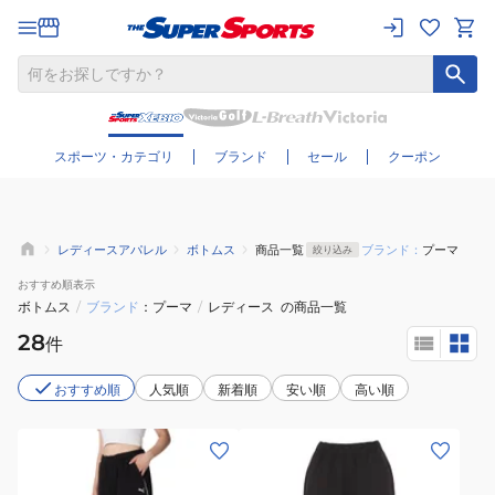
さらに絞り込む
スポーツ・カテゴリ
ブランド
セール
クーポン
レディースアパレル
ボトムス
商品一覧
ブランド：
プーマ
絞り込み
おすすめ
順表示
ボトムス
/
ブランド
プーマ
/
レディース
の商品一覧
28
件
おすすめ順
人気順
新着順
安い順
高い順
(レ
(レ
デ
デ