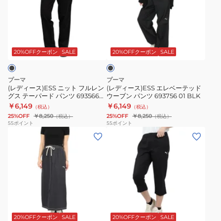
ー
ー
ス)ESS
ス)ESS
ニ
エ
ブ
ッ
レ
ラ
ト
ベ
ッ
20%OFFクーポン
SALE
20%OFFクーポン
SALE
ク
フ
ー
ル
テ
プーマ
プーマ
レ
ッ
(レディース)ESS ニット フルレン
(レディース)ESS エレベーテッド
グス テーパード パンツ 693566
ウーブン パンツ 693756 01 BLK
ン
ド
01 BLK
￥6,149
￥6,149
（税込）
（税込）
グ
ウ
25%OFF
￥8,250
25%OFF
￥8,250
（税込）
（税込）
ス
ー
55
ポイント
55
ポイント
(レ
(レ
テ
ブ
デ
デ
ー
ン
ィ
ィ
パ
パ
ー
ー
ー
ン
ス)
ス)PCPC
ド
ツ
エ
ウ
パ
693756
ブ
レ
ー
ン
01
ラ
ベ
ブ
ツ
BLK
ッ
20%OFFクーポン
SALE
20%OFFクーポン
SALE