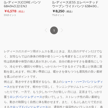
ENJ
ッ
(レディース)CORE パンツ
(レディース)ESS エレベーテッド
684943 22 ENJ
ウーブン ワイドパンツ 638490
ド
01 BLK
￥6,578
￥8,250
（税込）
（税込）
ウ
59
ポイント
75
ポイント
ー
ブ
ン
1
ワ
イ
ド
レディースのスポーツ用ボトムスを選ぶときは、見た目のデザインだけでな
パ
く、女性ならではの身体の特徴や使うシーンを考慮することが大切です。女
ン
性は筋肉量や体型の個人差が大きいため、自分の動きやすさを最優先にしつ
ツ
つ、冷えやすい腰回りや脚をしっかりカバーできるタイプを選ぶと快適に運
638490
動を楽しめます。特に寒い季節には、暖かさを保ちつつも通気性の良い素材
01
を選ぶのがポイントです。
例えば、動きやすさを重視するなら、膝上の
ショート・ハーフパンツ レディ
BLK
ース
がおすすめです。軽やかで涼しく、ランニングやジムトレーニングにぴ
ったりです。一方で、もう少しカバー力が欲しい方には、足首までしっかり
覆う
ロングパンツ レディース
が良いでしょう。ストレッチ性の高い素材な
ら、動きの制限なく自然に体を動かせます。また、くるぶしあたりで丈が止
まる
クロップドパンツ レディース
は、通気性と保温性のバランスが良く、春