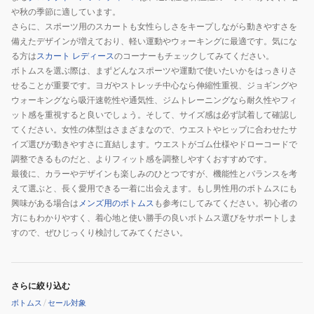
や秋の季節に適しています。
さらに、スポーツ用のスカートも女性らしさをキープしながら動きやすさを
備えたデザインが増えており、軽い運動やウォーキングに最適です。気にな
る方は
スカート レディース
のコーナーもチェックしてみてください。
ボトムスを選ぶ際は、まずどんなスポーツや運動で使いたいかをはっきりさ
せることが重要です。ヨガやストレッチ中心なら伸縮性重視、ジョギングや
ウォーキングなら吸汗速乾性や通気性、ジムトレーニングなら耐久性やフィ
ット感を重視すると良いでしょう。そして、サイズ感は必ず試着して確認し
てください。女性の体型はさまざまなので、ウエストやヒップに合わせたサ
イズ選びが動きやすさに直結します。ウエストがゴム仕様やドローコードで
調整できるものだと、よりフィット感を調整しやすくおすすめです。
最後に、カラーやデザインも楽しみのひとつですが、機能性とバランスを考
えて選ぶと、長く愛用できる一着に出会えます。もし男性用のボトムスにも
興味がある場合は
メンズ用のボトムス
も参考にしてみてください。初心者の
方にもわかりやすく、着心地と使い勝手の良いボトムス選びをサポートしま
すので、ぜひじっくり検討してみてください。
さらに絞り込む
ボトムス
/
セール対象