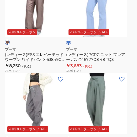
ー
ー
690172
プ
ス)ESS
ス)PCPC
01
ド
エ
ニ
BLK
パ
ラ
レ
ッ
ン
イ
ベ
ト
ツ
ト
20%OFFクーポン
20%OFFクーポン
SALE
ブ
ー
フ
674943
ル
テ
レ
88
ー
プーマ
プーマ
ッ
ア
BEG
(レディース)ESS エレベーテッド
(レディース)PCPC ニット フレア
ウーブン ワイドパンツ 638490
ー パンツ 677708 48 TQS
ド
ー
81 BEG
￥8,250
￥3,683
（税込）
（税込）
ウ
パ
75
ポイント
33
ポイント
ー
ン
(レ
(レ
ブ
ツ
デ
デ
ン
677708
ィ
ィ
ワ
48
ー
ー
イ
TQS
ス)ESS
ス)HER
ド
エ
ハ
若
パ
レ
イ
草
ン
ベ
ウ
20%OFFクーポン
SALE
20%OFFクーポン
SALE
ツ
ー
ェ