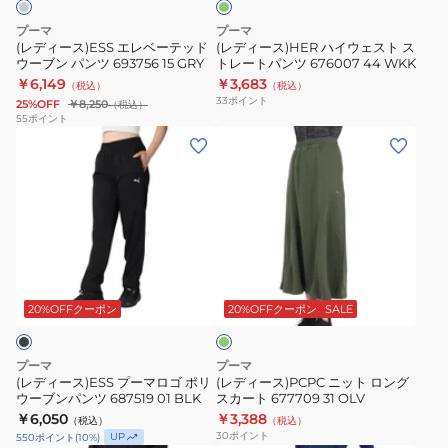
638490
テ
ス
プーマ
プーマ
81
ッ
ト
(レディース)ESS エレベーテッド
(レディース)HER ハイウェスト ス
BEG
ウーブン パンツ 693756 15 GRY
トレートパンツ 676007 44 WKK
ド
ス
￥6,149
￥3,683
（税込）
（税込）
ウ
ト
33
ポイント
25%OFF
￥8,250
（税込）
ー
レ
55
ポイント
(レ
(レ
ブ
ー
デ
デ
ン
ト
ィ
ィ
パ
パ
ー
ー
ン
ン
ス)ESS
ス)PCPC
ツ
ツ
プ
ニ
693756
676007
ダ
ー
ッ
15
44
ー
マ
ト
GRY
WKK
ク
20%OFFクーポン
20%OFFクーポン
SALE
グ
ロ
ロ
リ
ゴ
ン
ー
プーマ
プーマ
ン
ポ
グ
(レディース)ESS プーマロゴ ポリ
(レディース)PCPC ニット ロング
ウーブンパンツ 687519 01 BLK
スカート 677709 31 OLV
リ
ス
￥6,050
￥3,388
（税込）
（税込）
ウ
カ
30
ポイント
UP
550
ポイント
(
10
%)