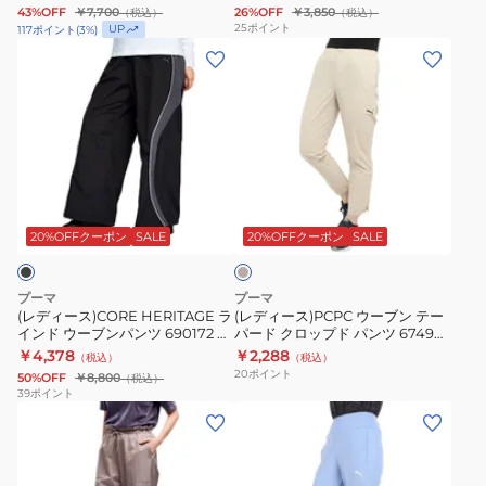
43%OFF
￥7,700
26%OFF
￥3,850
（税込）
（税込）
ニ
ス
25
ポイント
UP
117
ポイント
(
3
%)
ム
687570
(レ
(レ
ラ
01
デ
デ
イ
BLK
ィ
ィ
ク
ー
ー
ス
ス)CORE
ス)PCPC
カ
HERITAGE
ウ
ベ
ー
ラ
ー
ー
ト
イ
ブ
ジ
20%OFFクーポン
SALE
20%OFFクーポン
SALE
ュ
693764
ン
ン
87
ド
テ
プーマ
プーマ
OWHT
ウ
ー
(レディース)CORE HERITAGE ラ
(レディース)PCPC ウーブン テー
インド ウーブンパンツ 690172 01
パード クロップド パンツ 674943
ー
パ
BLK
88 BEG
￥4,378
￥2,288
（税込）
（税込）
ブ
ー
20
ポイント
50%OFF
￥8,800
（税込）
ン
ド
39
ポイント
(レ
(レ
パ
ク
デ
デ
ン
ロ
ィ
ィ
ツ
ッ