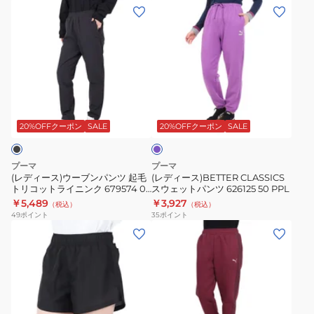
ー
ー
(レ
(レ
ブ
ト
デ
デ
ン
677709
ィ
ィ
パ
31
ー
ー
ン
OLV
ス)
ス)BETTER
ツ
ウ
CLASSICS
687519
パ
ー
ス
ー
01
ブ
ウ
プ
20%OFFクーポン
SALE
20%OFFクーポン
SALE
BLK
ル
ン
ェ
パ
ッ
プーマ
プーマ
ン
ト
(レディース)ウーブンパンツ 起毛
(レディース)BETTER CLASSICS
トリコットライニンク 679574 01
スウェットパンツ 626125 50 PPL
ツ
パ
BLK
￥5,489
￥3,927
（税込）
（税込）
起
ン
49
ポイント
35
ポイント
毛
ツ
(キ
(レ
ト
626125
ッ
デ
リ
50
ズ)
ィ
コ
PPL
パ
ー
ッ
ン
ス)EVOSTRIPE
ト
ツ
ハ