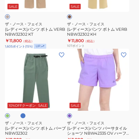
ー
ー
ツ
ツ
キ
SALE
SALE
ツ
ボ
ボ
NBW42335
ト
ト
ザ・ノース・フェイス
ザ・ノース・フェイス
DO
ム
ム
(レディース)パンツ ボトム VERB
(レディース)パンツ ボトム VERB
オ
NBW32302 KT
NBW32302 KH
VERB
VERB
￥11,800
￥11,800
レ
（税込）
（税込）
NBW32302
NBW32302
107
ポイント
UP
1,605
ポイント
(
15
%)
ン
KT
KH
(レ
(レ
ジ
デ
デ
ハ
ィ
ィ
ー
ー
ー
フ
ス)
ス)
パ
パ
パ
ン
マ
パ
ン
ン
ー
ツ
ツ
ツ
プ
10%OFFクーポン
SALE
SALE
ル
ボ
バ
ト
ー
ザ・ノース・フェイス
ザ・ノース・フェイス
ム
サ
(レディース)パンツ ボトム バーブ
(レディース)パンツ バーサタイル
NBW32302
ショーツ NBW42335 OV ハーフ
バ
タ
パンツ