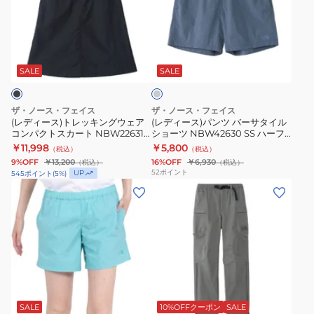
ー
ー
NBW12582
チ
ス)
ス)
ャ
ト
パ
グ
ー
レ
ン
レ
ラ
ッ
ツ
ー
SALE
SALE
イ
キ
バ
ト
ン
ー
ザ・ノース・フェイス
ザ・ノース・フェイス
ド
グ
サ
(レディース)トレッキングウェア
(レディース)パンツ バーサタイル
リ
コンパクトスカート NBW22631
ショーツ NBW42630 SS ハーフ
ウ
タ
K
パンツ
￥11,998
￥5,800
ズ
（税込）
（税込）
ェ
イ
9%OFF
￥13,200
16%OFF
￥6,930
（税込）
（税込）
ル
ア
ル
52
ポイント
UP
545
ポイント
(
5
%)
ア
コ
シ
(レ
(レ
ル
ン
ョ
デ
デ
パ
パ
ー
ィ
ィ
イ
ク
ツ
ー
ー
ン
ト
NBW42630
ス)
ス)
パ
ス
SS
パ
ボ
グ
ン
カ
ハ
ン
ト
レ
ツ
ー
ー
ツ
ム
ー
SALE
10%OFFクーポン
SALE