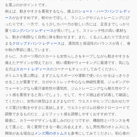
ド
を選ぶのがポイントです。
パ
例えば、動きやすさを重視するなら、膝上の
ショート・ハーフパンツ レディ
ン
ース
がおすすめです。軽やかで涼しく、ランニングやジムトレーニングにぴ
ツ
ったりです。一方で、もう少しカバー力が欲しい方には、足首までしっかり
覆う
ロングパンツ レディース
が良いでしょう。ストレッチ性の高い素材な
ら、動きの制限なく自然に体を動かせます。また、くるぶしあたりで丈が止
まる
クロップドパンツ レディース
は、通気性と保温性のバランスが良く、春
や秋の季節に適しています。
さらに、スポーツ用のスカートも女性らしさをキープしながら動きやすさを
備えたデザインが増えており、軽い運動やウォーキングに最適です。気にな
る方は
スカート レディース
のコーナーもチェックしてみてください。
ボトムスを選ぶ際は、まずどんなスポーツや運動で使いたいかをはっきりさ
せることが重要です。ヨガやストレッチ中心なら伸縮性重視、ジョギングや
ウォーキングなら吸汗速乾性や通気性、ジムトレーニングなら耐久性やフィ
ット感を重視すると良いでしょう。そして、サイズ感は必ず試着して確認し
てください。女性の体型はさまざまなので、ウエストやヒップに合わせたサ
イズ選びが動きやすさに直結します。ウエストがゴム仕様やドローコードで
調整できるものだと、よりフィット感を調整しやすくおすすめです。
最後に、カラーやデザインも楽しみのひとつですが、機能性とバランスを考
えて選ぶと、長く愛用できる一着に出会えます。もし男性用のボトムスにも
興味がある場合は
メンズ用のボトムス
も参考にしてみてください。初心者の