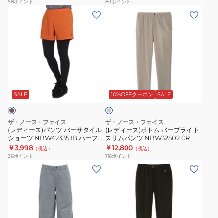
ル
ア
58
ポイント
80
ポイント
(レ
(レ
ミ
コ
デ
デ
ッ
ン
ィ
ィ
ド
パ
ー
ー
ハ
ク
ス)
ス)
ー
ト
パ
ボ
フ
ス
グ
ン
ト
パ
カ
レ
ツ
ム
ン
ー
ー
SALE
10%OFFクーポン
SALE
バ
バ
ツ
ト
ー
ー
NB42631
NBW22631
ザ・ノース・フェイス
ザ・ノース・フェイス
サ
ブ
KK
SL
(レディース)パンツ バーサタイル
(レディース)ボトム バーブライト
ショーツ NBW42335 IB ハーフパ
スリムパンツ NBW32502 CR
タ
ラ
ハ
ンツ
￥3,998
￥12,800
（税込）
（税込）
イ
イ
ー
36
ポイント
116
ポイント
ル
ト
フ
(レ
(レ
シ
ス
パ
デ
デ
ョ
リ
ン
ィ
ィ
ー
ム
ツ
ー
ー
ツ
パ
ス)
ス)