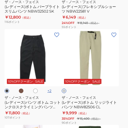
ザ・ノース・フェイス
ザ・ノース・フェイス
ブ
ル
NBW32404
(レディース)ボトム バーブライト
(レディース)フレキシブルショー
スリムパンツ NBW32502 SK
ツ NBW22581 V
ラ
シ
SS
￥12,800
￥6,149
（税込）
（税込）
イ
ョ
116
ポイント
24%OFF
￥8,140
（税込）
ト
ー
55
ポイント
(レ
(レ
ス
ツ
デ
デ
リ
NBW22581
ィ
ィ
ム
V
ー
ー
パ
ス)
ス)
ン
パ
ボ
ツ
ブ
パ
グ
ン
ト
NBW32502
ー
レ
ツ
ム
ル
SK
ー
10%OFFクーポン
SALE
10%OFFクーポン
SALE
ホ
ボ
リ
+
2
ト
ッ
ザ・ノース・フェイス
ザ・ノース・フェイス
ム
ジ
(レディース)パンツ ボトム コット
(レディース)ボトム リッジライト
ンクロスクライミングパンツ
パンツ NBW82506 CL
コ
ラ
NBW32404
￥11,800
￥9,999
（税込）
（税込）
ッ
イ
107
ポイント
35%OFF
￥15,400
（税込）
ト
ト
90
ポイント