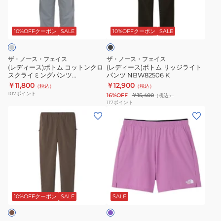
NBW42335
ン
ボ
ボ
ブ
IB
ツ
ト
ト
ラ
ハ
NBW32502
ム
ム
ッ
10%OFFクーポン
SALE
10%OFFクーポン
SALE
ー
CR
ク
コ
リ
フ
ッ
ッ
ザ・ノース・フェイス
ザ・ノース・フェイス
パ
ト
ジ
(レディース)ボトム コットンクロ
(レディース)ボトム リッジライト
ン
スクライミングパンツ
パンツ NBW82506 K
ン
ラ
NBW32404 SS
￥11,800
￥12,900
ツ
（税込）
（税込）
ク
イ
107
ポイント
16%OFF
￥15,400
（税込）
ロ
ト
117
ポイント
(レ
(レ
ス
パ
デ
デ
ク
ン
ィ
ィ
ラ
ツ
ー
ー
イ
NBW82506
ス)
ス)
ミ
K
ボ
フ
ン
パ
ト
レ
グ
ー
ム
キ
パ
プ
10%OFFクーポン
SALE
SALE
ル
バ
シ
ン
ー
ブ
ツ