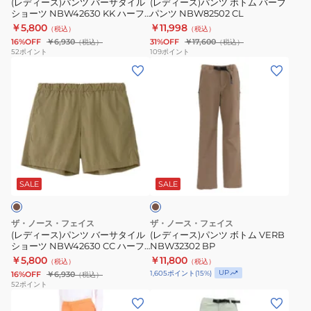
(レディース)パンツ バーサタイル
(レディース)パンツ ボトム バーブ
ショーツ NBW42630 KK ハーフ
パンツ NBW82502 CL
タ
バ
パンツ
￥5,800
￥11,998
（税込）
（税込）
イ
ー
16%OFF
￥6,930
31%OFF
￥17,600
（税込）
（税込）
ル
ブ
52
ポイント
109
ポイント
(レ
(レ
シ
パ
デ
デ
ョ
ン
ィ
ィ
ー
ツ
ー
ー
ツ
NBW82502
ス)
ス)
NBW42630
CL
パ
パ
KK
ブ
ン
ン
ハ
ラ
ツ
ツ
ー
ウ
SALE
SALE
ン
バ
ボ
フ
ー
ト
パ
ザ・ノース・フェイス
ザ・ノース・フェイス
サ
ム
ン
(レディース)パンツ バーサタイル
(レディース)パンツ ボトム VERB
ショーツ NBW42630 CC ハーフ
NBW32302 BP
タ
VERB
ツ
パンツ
￥5,800
￥11,800
（税込）
（税込）
イ
NBW32302
UP
1,605
ポイント
(
15
%)
16%OFF
￥6,930
（税込）
ル
BP
52
ポイント
(レ
(レ
シ