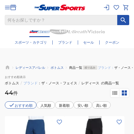
さらに絞り込む
スポーツ・カテゴリ
ブランド
セール
クーポン
レディースアパレル
ボトムス
商品一覧
ブランド：
ザ・ノース・
絞り込み
おすすめ
順表示
ボトムス
/
ブランド
ザ・ノース・フェイス
/
レディース
の商品一覧
44
件
おすすめ順
人気順
新着順
安い順
高い順
(レ
(レ
デ
デ