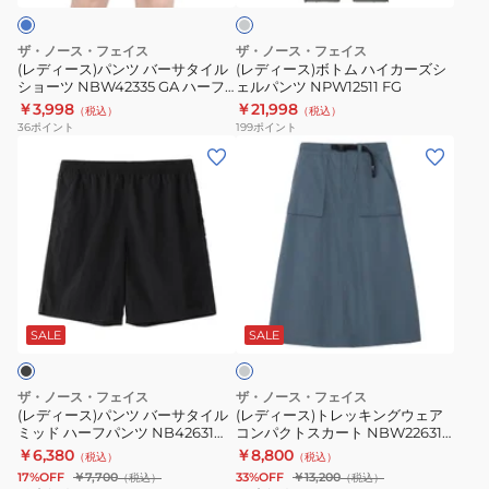
NPW12402
ト
フ
バ
ハ
K
NBW22631
パ
ー
イ
ザ・ノース・フェイス
ザ・ノース・フェイス
K
ン
サ
カ
(レディース)パンツ バーサタイル
(レディース)ボトム ハイカーズシ
ショーツ NBW42335 GA ハーフ
ェルパンツ NPW12511 FG
ツ
タ
ー
パンツ
￥3,998
￥21,998
（税込）
（税込）
イ
ズ
36
ポイント
199
ポイント
ル
シ
(レ
(レ
シ
ェ
デ
デ
ョ
ル
ィ
ィ
ー
パ
ー
ー
ツ
ン
ス)
ス)
NBW42335
ツ
パ
ト
グ
GA
NPW12511
ン
レ
レ
ハ
FG
ツ
ッ
ー
SALE
SALE
ー
バ
キ
フ
ー
ン
ザ・ノース・フェイス
ザ・ノース・フェイス
パ
サ
グ
(レディース)パンツ バーサタイル
(レディース)トレッキングウェア
ン
ミッド ハーフパンツ NB42631
コンパクトスカート NBW22631
タ
ウ
KK ハーフパンツ
SL
￥6,380
￥8,800
ツ
（税込）
（税込）
イ
ェ
17%OFF
￥7,700
33%OFF
￥13,200
（税込）
（税込）