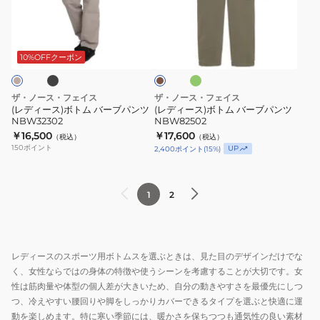
ス)
ス)
ン
ツ
ボ
ボ
ブ
グ
ツ
NBW32510
ブ
ト
ト
リ
ラ
NBW32311
ー
ム
ム
ウ
10%OFFクーポン
ン
ウ
ン
バ
バ
エ
ー
ー
ザ・ノース・フェイス
ザ・ノース・フェイス
ス
ブ
ブ
(レディース)ボトム バーブパンツ
(レディース)ボトム バーブパンツ
ト
NBW32302
NBW82502
パ
パ
調
￥16,500
￥17,600
（税込）
（税込）
ン
ン
150
ポイント
UP
2,400
ポイント
(
15
%)
節
ツ
ツ
ス
NBW32302
NBW82502
ト
1
2
レ
ッ
チ
テ
レディースのスポーツ用ボトムスを選ぶときは、見た目のデザインだけでな
く、女性ならではの身体の特徴や使うシーンを考慮することが大切です。女
ー
性は筋肉量や体型の個人差が大きいため、自分の動きやすさを最優先にしつ
パ
つ、冷えやすい腰回りや脚をしっかりカバーできるタイプを選ぶと快適に運
ー
動を楽しめます。特に寒い季節には、暖かさを保ちつつも通気性の良い素材