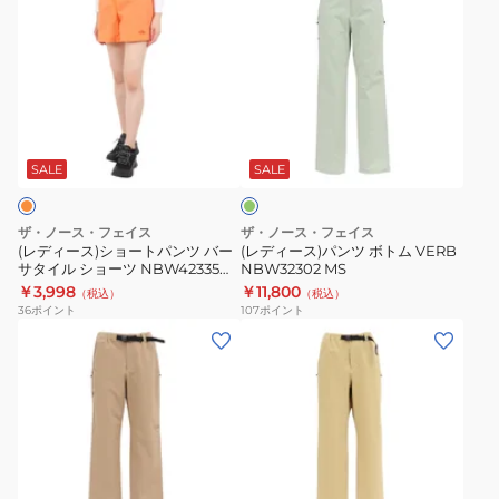
デ
デ
ョ
ィ
ィ
ー
ー
ー
ツ
ス)
ス)
NBW42630
シ
パ
CC
グ
ョ
ン
ハ
リ
ー
ツ
ー
ー
SALE
SALE
ン
ト
ボ
フ
パ
ト
パ
ザ・ノース・フェイス
ザ・ノース・フェイス
ン
ム
ン
(レディース)ショートパンツ バー
(レディース)パンツ ボトム VERB
サタイル ショーツ NBW42335
NBW32302 MS
ツ
VERB
ツ
DO オレンジ ハーフパンツ
￥3,998
￥11,800
（税込）
（税込）
バ
NBW32302
36
ポイント
107
ポイント
ー
MS
(レ
(レ
サ
デ
デ
タ
ィ
ィ
イ
ー
ー
ル
ス)
ス)
シ
パ
パ
カ
ョ
ン
ン