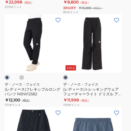
CK
￥22,998
￥8,800
（税込）
（税込）
ズ
ェ
フ
209
ポイント
33%OFF
￥13,200
（税込）
シ
ア
パ
80
ポイント
(レ
(レ
ェ
コ
ン
デ
デ
ル
ン
ツ
ィ
ィ
パ
パ
ー
ー
ン
ク
ス)
ス)
ツ
ト
フ
ト
NPW12511
ス
チ
ブ
レ
レ
CL
カ
ラ
キ
ッ
ー
ッ
SALE
ク
シ
キ
ト
ブ
ン
NBW22631
ザ・ノース・フェイス
ザ・ノース・フェイス
ル
グ
CK
(レディース)フレキシブルロング
(レディース)トレッキングウェア
パンツ NBW12582
フューチャーライト ドリズル ア
ロ
ウ
ルパインパンツ NPW12402 K
￥12,100
￥11,998
（税込）
（税込）
ン
ェ
110
ポイント
109
ポイント
グ
ア
(レ
(レ
パ
フ
デ
デ
ン
ュ
ィ
ィ
ツ
ー