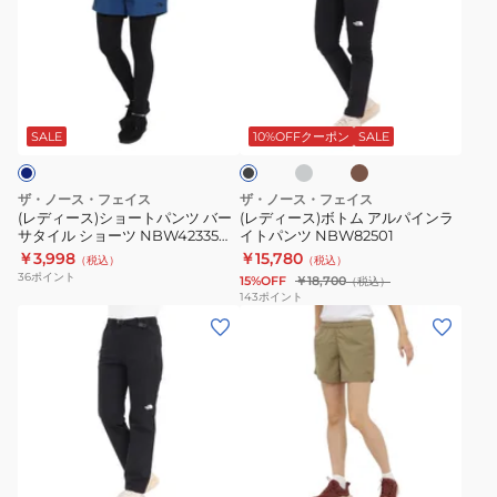
ィ
ィ
ー
ー
ス)
ス)
シ
ボ
グ
ブ
ブ
ョ
ト
レ
ラ
ラ
ー
ウ
ー
ム
ッ
SALE
10%OFFクーポン
SALE
ン
ク
ト
ア
パ
ル
ザ・ノース・フェイス
ザ・ノース・フェイス
ン
パ
(レディース)ショートパンツ バー
(レディース)ボトム アルパインラ
サタイル ショーツ NBW42335
イトパンツ NBW82501
ツ
イ
OB ネイビー ハーフパンツ
￥3,998
￥15,780
（税込）
（税込）
バ
ン
36
ポイント
15%OFF
￥18,700
（税込）
ー
ラ
143
ポイント
(レ
(レ
サ
イ
デ
デ
タ
ト
ィ
ィ
イ
パ
ー
ー
ル
ン
ス)
ス)
シ
ツ
ボ
シ
ョ
NBW82501
グ
カ
ト
ョ
ー
ー