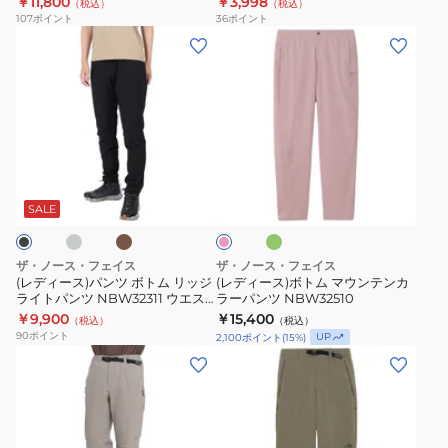
￥11,800
￥3,998
（税込）
（税込）
ー
イ
107
ポイント
36
ポイント
ブ
ル
(レ
(レ
NBW32302
シ
デ
デ
ョ
ィ
ィ
ー
ー
ー
ツ
ス)
ス)
NBW42335
パ
ボ
グ
ブ
ダ
ピ
OV
ン
ト
ラ
ー
ン
ハ
ウ
ク
ツ
ム
ク
SALE
ン
グ
ー
ボ
マ
リ
フ
ト
ウ
ー
ザ・ノース・フェイス
ザ・ノース・フェイス
ン
パ
ム
ン
(レディース)パンツ ボトム リッジ
(レディース)ボトム マウンテンカ
ン
ライトパンツ NBW32311 ウエス
ラーパンツ NBW32510
リ
テ
ト調節 ストレッチ テーパードパ
￥9,900
￥15,400
ツ
（税込）
（税込）
ッ
ン
ンツ
90
ポイント
UP
2,100
ポイント
(
15
%)
ジ
カ
(レ
(レ
ラ
ラ
デ
デ
イ
ー
ィ
ィ
ト
パ
ー
ー
パ
ン