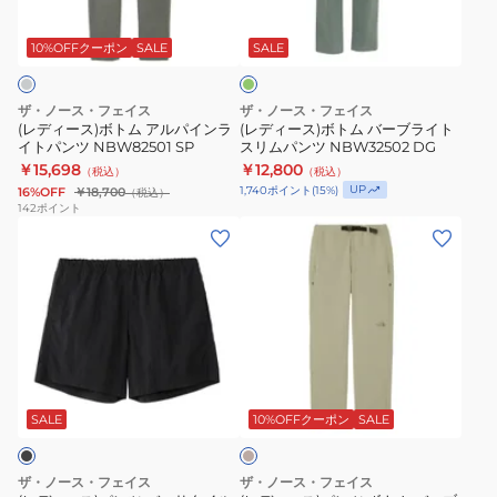
ョ
NBW32510
グ
ト
ト
リ
ー
ム
ム
ー
10%OFFクーポン
SALE
SALE
ツ
ン
ア
バ
NBW42335
ル
ー
ザ・ノース・フェイス
ザ・ノース・フェイス
SG
パ
ブ
(レディース)ボトム アルパインラ
(レディース)ボトム バーブライト
ゴ
イトパンツ NBW82501 SP
スリムパンツ NBW32502 DG
イ
ラ
ー
￥15,698
￥12,800
（税込）
（税込）
ン
イ
UP
1,740
ポイント
(
15
%)
16%OFF
￥18,700
（税込）
ル
ラ
ト
142
ポイント
ド
(レ
(レ
イ
ス
ハ
デ
デ
ト
リ
ー
ィ
ィ
パ
ム
フ
ー
ー
ン
パ
パ
ス)
ス)
ツ
ン
ン
パ
パ
NBW82501
ツ
ベ
ツ
ン
ン
SP
NBW32502
ー
ツ
ツ
DG
ジ
SALE
10%OFFクーポン
SALE
ュ
バ
ボ
ー
ト
ザ・ノース・フェイス
ザ・ノース・フェイス
サ
ム