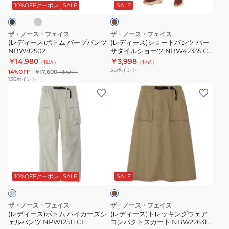
ム
ー
ツ
キ
10%OFFクーポン
SALE
SALE
バ
ト
NBW42335
ー
パ
OB
ザ・ノース・フェイス
ザ・ノース・フェイス
ブ
ン
ネ
(レディース)ボトム バーブパンツ
(レディース)ショートパンツ バー
NBW82502
サタイルショーツ NBW42335 CK
パ
ツ
イ
ハーフパンツ
￥14,980
￥3,998
（税込）
（税込）
ン
バ
ビ
36
ポイント
14%OFF
￥17,600
（税込）
ツ
ー
ー
136
ポイント
(レ
(レ
NBW82502
サ
ハ
デ
デ
タ
ー
ィ
ィ
イ
フ
ー
ー
ル
パ
ス)
ス)
シ
ン
ボ
ト
ョ
ツ
カ
ト
レ
ー
ー
ム
ッ
ツ
キ
10%OFFクーポン
SALE
SALE
ハ
キ
NBW42335
イ
ン
CK
ザ・ノース・フェイス
ザ・ノース・フェイス
カ
グ
ハ
(レディース)ボトム ハイカーズシ
(レディース)トレッキングウェア
ェルパンツ NPW12511 CL
コンパクトスカート NBW22631
ー
ウ
ー