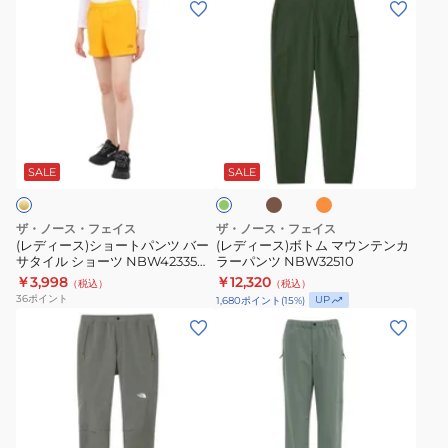
(レ
(レ
ン
パ
デ
デ
ク
ン
ィ
ィ
ロ
ツ
ー
ー
ス
NBW82506
ス)
ス)
ク
CL
シ
ボ
ラ
ブ
オ
ダ
ョ
ト
イ
ラ
レ
ー
ウ
ン
ー
ム
ミ
ク
SALE
SALE
ン
ジ
グ
ト
マ
ン
リ
パ
ウ
グ
ー
ザ・ノース・フェイス
ザ・ノース・フェイス
ン
ン
ン
パ
(レディース)ショートパンツ バー
(レディース)ボトム マウンテンカ
サタイル ショーツ NBW42335
ラーパンツ NBW32510
ツ
テ
ン
SG ゴールド ハーフパンツ
￥3,998
￥12,320
（税込）
（税込）
バ
ン
ツ
36
ポイント
UP
1,680
ポイント
(
15
%)
ー
カ
NBW32404
(レ
(レ
サ
ラ
デ
デ
タ
ー
ィ
ィ
イ
パ
ー
ー
ル
ン
ス)
ス)
シ
ツ
ボ
ボ