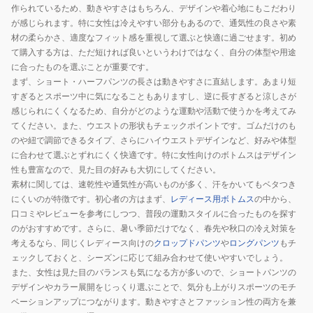
ン
作られているため、動きやすさはもちろん、デザインや着心地にもこだわり
ツ
が感じられます。特に女性は冷えやすい部分もあるので、通気性の良さや素
材の柔らかさ、適度なフィット感を重視して選ぶと快適に過ごせます。初め
693767
て購入する方は、ただ短ければ良いというわけではなく、自分の体型や用途
01
に合ったものを選ぶことが重要です。
BLK
まず、ショート・ハーフパンツの長さは動きやすさに直結します。あまり短
すぎるとスポーツ中に気になることもありますし、逆に長すぎると涼しさが
感じられにくくなるため、自分がどのような運動や活動で使うかを考えてみ
てください。また、ウエストの形状もチェックポイントです。ゴムだけのも
のや紐で調節できるタイプ、さらにハイウエストデザインなど、好みや体型
に合わせて選ぶとずれにくく快適です。特に女性向けのボトムスはデザイン
性も豊富なので、見た目の好みも大切にしてください。
素材に関しては、速乾性や通気性が高いものが多く、汗をかいてもベタつき
にくいのが特徴です。初心者の方はまず、
レディース用ボトムス
の中から、
口コミやレビューを参考にしつつ、普段の運動スタイルに合ったものを探す
のがおすすめです。さらに、暑い季節だけでなく、春先や秋口の冷え対策を
考えるなら、同じくレディース向けの
クロップドパンツ
や
ロングパンツ
もチ
ェックしておくと、シーズンに応じて組み合わせて使いやすいでしょう。
また、女性は見た目のバランスも気になる方が多いので、ショートパンツの
デザインやカラー展開をじっくり選ぶことで、気分も上がりスポーツのモチ
ベーションアップにつながります。動きやすさとファッション性の両方を兼