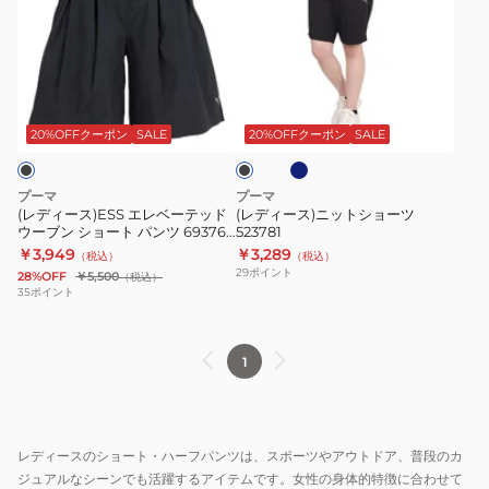
ィ
ィ
ー
ー
ス)ESS
ス)
エ
ニ
ネ
ブ
レ
ッ
イ
ラ
ビ
ベ
ト
ッ
20%OFFクーポン
SALE
20%OFFクーポン
SALE
ー
ク
ー
シ
テ
ョ
プーマ
プーマ
ッ
ー
(レディース)ESS エレベーテッド
(レディース)ニットショーツ
ウーブン ショート パンツ 693767
523781
ド
ツ
01 BLK
￥3,949
￥3,289
（税込）
（税込）
ウ
523781
29
ポイント
28%OFF
￥5,500
（税込）
ー
35
ポイント
ブ
ン
1
シ
ョ
ー
ト
レディースのショート・ハーフパンツは、スポーツやアウトドア、普段のカ
パ
ジュアルなシーンでも活躍するアイテムです。女性の身体的特徴に合わせて