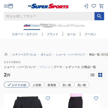
さらに絞り込む
スポーツ・カテゴリ
ブランド
セール
クーポン
レディースアパレル
ボトムス
ショート・ハーフパンツ
商品一覧
絞り
おすすめ
順表示
ショート・ハーフパンツ
/
ブランド
プーマ
/
レディース
の商品一覧
2
件
おすすめ順
人気順
新着順
安い順
高い順
(レ
(レ
デ
デ