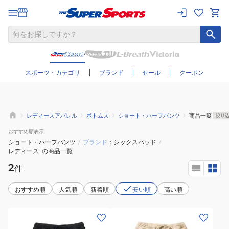
さらに絞り込む
スポーツ・カテゴリ
ブランド
セール
クーポン
レディースアパレル
ボトムス
ショート・ハーフパンツ
商品一覧
絞り
おすすめ
順表示
ショート・ハーフパンツ
/
ブランド
シックスパッド
/
レディース
の商品一覧
2
件
おすすめ順
人気順
新着順
安い順
高い順
(メ
(メ
ン
ン