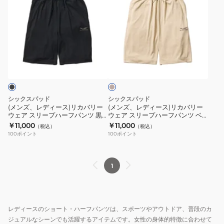
ズ、
ズ、
レ
レ
デ
デ
ィ
ィ
ベ
ー
ー
ー
ス)
ス)
ジ
ュ
リ
リ
カ
カ
シックスパッド
シックスパッド
バ
バ
(メンズ、レディース)リカバリー
(メンズ、レディース)リカバリー
ウェア スリープハーフパンツ 黒
ウェア スリープハーフパンツ ベ
リ
リ
Mサイズ SO-AS-03B-M 遠赤外線
ージュ Sサイズ SO-AS-20A-S 遠
￥11,000
￥11,000
（税込）
（税込）
ー
ー
コンディショニングウェア
赤外線 コンディショニングウェア
100
ポイント
100
ポイント
ウ
ウ
ェ
ェ
ア
ア
1
ス
ス
リ
リ
ー
ー
レディースのショート・ハーフパンツは、スポーツやアウトドア、普段のカ
プ
プ
ジュアルなシーンでも活躍するアイテムです。女性の身体的特徴に合わせて