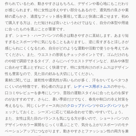
ハ
ハ
作られているため、動きやすさはもちろん、デザインや着心地にもこだわり
ー
ー
が感じられます。特に女性は冷えやすい部分もあるので、通気性の良さや素
フ
フ
材の柔らかさ、適度なフィット感を重視して選ぶと快適に過ごせます。初め
パ
パ
て購入する方は、ただ短ければ良いというわけではなく、自分の体型や用途
に合ったものを選ぶことが重要です。
ン
ン
まず、ショート・ハーフパンツの長さは動きやすさに直結します。あまり短
ツ
ツ
すぎるとスポーツ中に気になることもありますし、逆に長すぎると涼しさが
黒
ベ
感じられにくくなるため、自分がどのような運動や活動で使うかを考えてみ
M
ー
てください。また、ウエストの形状もチェックポイントです。ゴムだけのも
サ
ジ
のや紐で調節できるタイプ、さらにハイウエストデザインなど、好みや体型
イ
ュ
に合わせて選ぶとずれにくく快適です。特に女性向けのボトムスはデザイン
ズ
S
性も豊富なので、見た目の好みも大切にしてください。
素材に関しては、速乾性や通気性が高いものが多く、汗をかいてもベタつき
SO-
サ
にくいのが特徴です。初心者の方はまず、
レディース用ボトムス
の中から、
AS-
イ
口コミやレビューを参考にしつつ、普段の運動スタイルに合ったものを探す
03B-
ズ
のがおすすめです。さらに、暑い季節だけでなく、春先や秋口の冷え対策を
M
SO-
考えるなら、同じくレディース向けの
クロップドパンツ
や
ロングパンツ
もチ
遠
AS-
ェックしておくと、シーズンに応じて組み合わせて使いやすいでしょう。
赤
20A-
また、女性は見た目のバランスも気になる方が多いので、ショートパンツの
外
S
デザインやカラー展開をじっくり選ぶことで、気分も上がりスポーツのモチ
ベーションアップにつながります。動きやすさとファッション性の両方を兼
線
遠