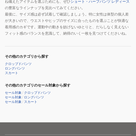
ね備えたアイテムを選ぶためにも、ぜひ
ショート・ハーフパンツ レディース
コ
赤
の豊富なラインナップを見比べてみてください。
ン
外
最後に、サイズ感は必ず試着して確認しましょう。特に女性は体型の個人差
デ
線
が大きいので、ウエストやヒップのサイズに合ったものを選ぶことが快適な
ィ
コ
着用感のカギです。運動中の動きを妨げないゆとりと、だらしなく見えない
シ
ン
フィット感のバランスを意識して、納得のいく一枚を見つけてくださいね。
ョ
デ
ニ
ィ
ン
シ
その他のカテゴリから探す
グ
ョ
クロップドパンツ
ウ
ニ
ロングパンツ
スカート
ェ
ン
ア
グ
その他のカテゴリのセール対象から探す
ウ
セール対象
/
クロップドパンツ
セール対象
/
ロングパンツ
ェ
セール対象
/
スカート
ア