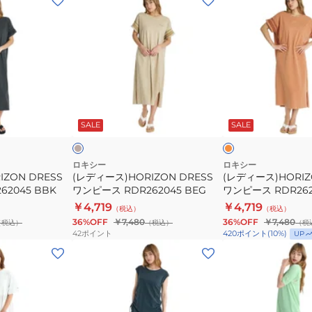
デ
デ
ィ
ィ
ー
ー
ス)HORIZON
ス)HORIZON
DRESS
DRESS
ワ
ワ
ベ
オ
ン
ン
ー
レ
ジ
ン
ガ
SALE
SALE
ピ
ピ
ジ
ー
ー
ス
ス
ロキシー
ロキシー
ZON DRESS
(レディース)HORIZON DRESS
(レディース)HORIZ
RDR262045
RDR262045
2045 BBK
ワンピース RDR262045 BEG
ワンピース RDR262
BEG
ORG
￥4,719
￥4,719
（税込）
（税込）
36%OFF
￥7,480
36%OFF
￥7,480
（税込）
（税込）
（税
42
ポイント
420
ポイント
(
10
%)
UP
(レ
(レ
デ
デ
ィ
ィ
ー
ー