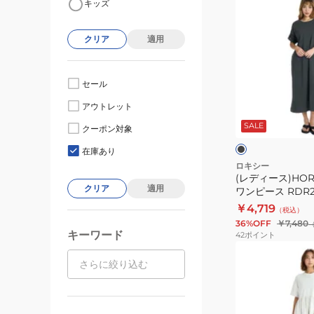
キッズ
デ
ィ
クリア
適用
ー
ス)HORIZON
DRESS
セール
ワ
ブ
アウトレット
ン
ラ
ッ
SALE
ピ
クーポン対象
ク
ュ
ー
在庫あり
ス
ロキシー
(レディース)HORI
RDR262045
クリア
適用
ワンピース RDR26
BBK
￥4,719
（税込）
36%OFF
￥7,480
キーワード
42
ポイント
(レ
デ
ィ
ー