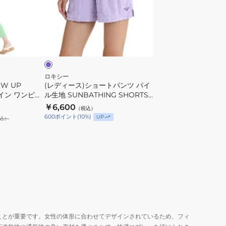
2WAY
ス)
MY
シ
OASIS
ョ
ラ
ALL
ー
ベ
IN
ト
1
パ
24SURLY242020TER
ン
ロキシー
W UP
(レディース)ショートパンツ パイ
ツ
ザイン ワンピー
ル生地 SUNBATHING SHORTS
パ
57
25SURPT252035LAV
￥6,600
（税込）
イ
600
ポイント
(
10
%)
UP
込）
ル
生
地
SUNBATHING
SHORTS
25SURPT252035LAV
ことが重要です。女性の体形に合わせてデザインされているため、フィ