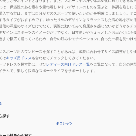
の美しさがポイントとなります。また、スポーツ中の汗や体温変化に対応できる吸
には、保温性のある素材や重ね着しやすいデザインのものを選ぶと、体調を崩しに
購入する方は、まずは自分がどのスポーツで使いたいのかを明確にしましょう。テ
するタイプがおすすめです。ゆったりめのデザインはリラックスした着心地を求め
普段の洋服のサイズだけでなく、実際に動いてみて窮屈さを感じないかどうかをチ
デザインはスポーツのイメージだけでなく、日常使いやちょっとしたお出かけにも
色まで幅広く揃っているため、自分の好みやモチベーションに合った一着を見つけ
にスポーツ用のワンピースを探すことがあれば、成長に合わせてサイズ調整がしや
ては
キッズ用ドレス
も合わせてチェックしてみてください。
ーツドレスを探す際は、ぜひ
レディース向けドレス一覧
をご覧になって、自分の体
イテムで、楽しく快適なスポーツライフをサポートします。
象
ら探す
ポロシャツ
セール対象から探す