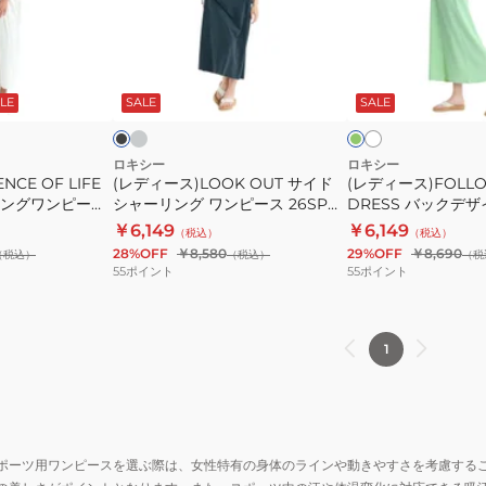
ス)LOOK
ス)FOLLOW
OUT
UP
サ
DRESS
ラ
オ
ブ
グ
イ
フ
イ
バ
ラ
リ
ト
ホ
ッ
ー
ン
LE
SALE
SALE
ド
ッ
グ
ワ
ン
ダ
シ
ク
イ
ー
ト
ャ
デ
ロキシー
ロキシー
CE OF LIFE
(レディース)LOOK OUT サイド
(レディース)FOLLO
ー
ザ
ングワンピース
シャーリング ワンピース 26SP
DRESS バックデ
リ
イ
2HER
RDR261055
ス 26SP RDR2610
￥6,149
￥6,149
（税込）
（税込）
ン
ン
28%OFF
￥8,580
29%OFF
￥8,690
（税込）
（税込）
（税
グ
ワ
55
ポイント
55
ポイント
ワ
ン
ン
ピ
ピ
ー
1
ー
ス
ス
26SP
26SP
RDR261057
RDR261055
ポーツ用ワンピースを選ぶ際は、女性特有の身体のラインや動きやすさを考慮する
2HER