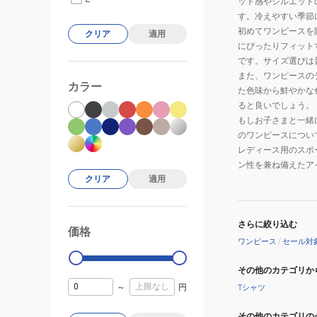
ット感やシルエット
す。冷えやすい季節
初めてワンピースを
クリア
適用
にぴったりフィット
です。サイズ選びは
また、ワンピースの
カラー
た色味から鮮やかな
ると良いでしょう。
もしお子さまと一緒
のワンピースについ
レディース用のスポ
ン性を兼ね備えたア
クリア
適用
さらに絞り込む
価格
99000
0
ワンピース
/
セール対
その他のカテゴリか
～
円
Tシャツ
その他のカテゴリの