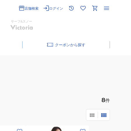
店舗検索
ログイン
サーフ&スノー
クーポン
8
件
(レ