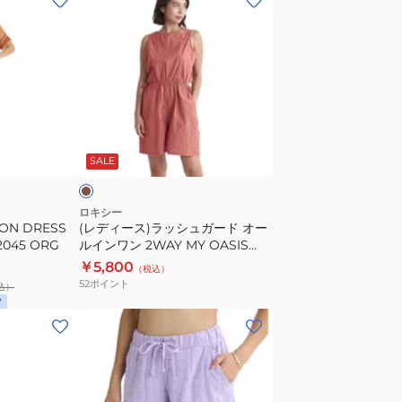
デ
ィ
ー
ス)
ラ
ッ
レ
シ
ン
SALE
ュ
ガ
ー
ロキシー
ON DRESS
(レディース)ラッシュガード オー
ド
045 ORG
ルインワン 2WAY MY OASIS
オ
ALL IN 1 24SURLY242020TER
￥5,800
（税込）
ー
52
ポイント
込）
ル
イ
(レ
ン
デ
ワ
ィ
ン
ー