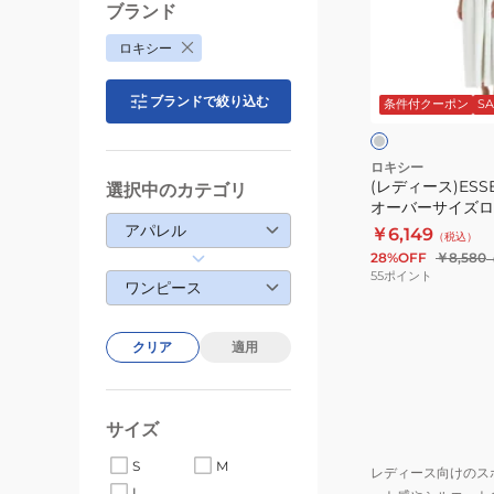
ス)ESSENCE
ブランド
OF
ロキシー
LIFE
ラ
オ
イ
ブランドで絞り込む
ト
条件付クーポン
SA
ー
グ
ク
バ
レ
レ
ー
ー
ー
ロキシー
(レディース)ESSEN
選択中のカテゴリ
サ
オーバーサイズロ
イ
25SPRDR25109
アパレル
￥6,149
（税込）
ズ
28%OFF
￥8,580
ロ
55
ポイント
ワンピース
ン
グ
ワ
クリア
適用
ン
ピ
ー
サイズ
ス
S
M
レディース向けのス
25SPRDR25109
L