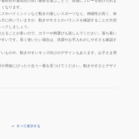
汗速乾性や通気性の良い素材を選ぶことで、快適にプレーを続けられま
くくなります。
ニスやバドミントンなど動きの激しいスポーツなら、伸縮性が高く、体
る方に向いていますが、動きやすさとのバランスを確認することが大切
ェックしましょう。
使えることが多いので、カラーや柄選びも楽しんでください。落ち着い
やすいです。長く使いたい場合は、洗濯やお手入れのしやすさも確認す
すいものや、動きやすいキッズ向けのデザインもあります。お子さま用
型や用途にぴったり合う一着を見つけてください。動きやすさとデザイ
すべて表示する