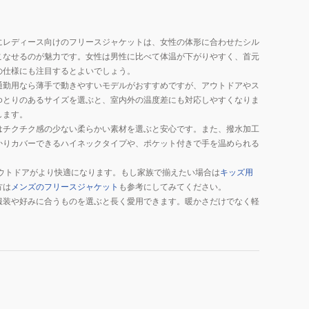
にレディース向けのフリースジャケットは、女性の体形に合わせたシル
こなせるのが魅力です。女性は男性に比べて体温が下がりやすく、首元
の仕様にも注目するとよいでしょう。
通勤用なら薄手で動きやすいモデルがおすすめですが、アウトドアやス
ゆとりのあるサイズを選ぶと、室内外の温度差にも対応しやすくなりま
します。
はチクチク感の少ない柔らかい素材を選ぶと安心です。また、撥水加工
かりカバーできるハイネックタイプや、ポケット付きで手を温められる
ウトドアがより快適になります。もし家族で揃えたい場合は
キッズ用
方は
メンズのフリースジャケット
も参考にしてみてください。
服装や好みに合うものを選ぶと長く愛用できます。暖かさだけでなく軽