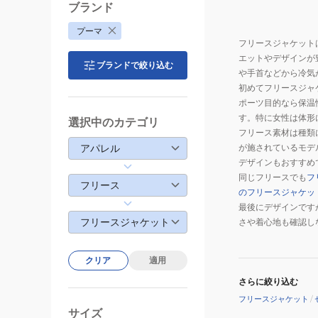
ブランド
プーマ
フリースジャケット
エットやデザインが
ブランドで絞り込む
や手首などから冷気
初めてフリースジャ
ポーツ目的なら保温
す。特に女性は体形
選択中のカテゴリ
フリース素材は種類
アパレル
が施されているモデ
デザインもおすすめ
同じフリースでも
フ
フリース
のフリースジャケッ
最後にデザインです
フリースジャケット
さや着心地も確認し
クリア
適用
さらに絞り込む
フリースジャケット
/
サイズ