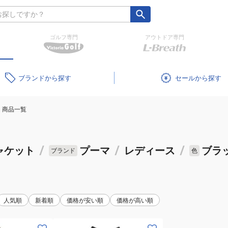
ゴルフ専門
アウトドア専門
ブランド
セール
商品一覧
ャケット
/
プーマ
/
レディース
/
ブラ
ブランド
色
人気順
新着順
価格が安い順
価格が高い順