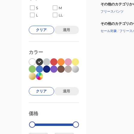
その他のカテゴリか
S
M
フリースパンツ
L
LL
その他のカテゴリの
クリア
適用
セール対象
/
フリース
カラー
クリア
適用
価格
99000
0