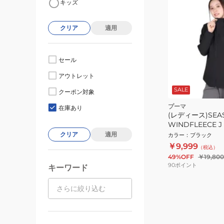
キッズ
クリア
適用
セール
アウトレット
SALE
クーポン対象
プーマ
在庫あり
(レディース)SEA
WINDFLEECE J 
クリア
適用
カラー
：
ブラック
￥9,999
（税込）
49%OFF
￥19,800
90
ポイント
キーワード