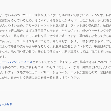
は、寒い季節のアウトドアや普段使いにぴったりの軽くて暖かいアイテムです。特
豊富にそろっているため、冷えやすい部分をしっかりカバーしながらおしゃれに着
が入りやすいため、フリースジャケットを選ぶ際は、フィット感や襟の高さ、袖口
ケットを選ぶ場合、まずは使用目的を考えることが大切です。軽いウォーキングや
性が高く、風を通しにくい素材を選ぶと快適に過ごせます。重ね着を想定して少し
に合ったジャストサイズを選ぶことで、見た目もすっきりし、動きやすさもアップ
によって厚みや柔らかさが異なるため、肌触りも重要なポイントです。敏感肌の方
ルなら、急な雨や雪の日でも安心して使えます。寒さ対策としては、首元までしっ
です。
リースパンツ レディース
とセットで使うと、上下でしっかり防寒できるため冬のア
ト
もあるので、成長に合わせて選ぶのも良いでしょう。なお、男性用と比較したい
が、レディースモデルはカラーバリエーションやシルエットが豊富なので、普段の
ながら、自分らしく快適に過ごせる一着を見つけてください。
セール対象