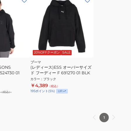
20%OFFクーポン
SALE
プーマ
SONS
(レディース)ESS オーバーサイズ
524730 01
ド フーディー F 691270 01 BLK
カラー
：
ブラック
￥4,389
（税込）
195
ポイント
(
5
%)
UP
（税込）
1