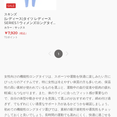
SALE
スキンズ
(レディース)タイツ レディース
SERIES 1 ウィメンズロングタイ
ツ 182-71110-091
カラー
：
サックス
￥7,920
（税込）
72
ポイント
1
女性向けの機能性ロングタイツは、スポーツや運動を快適に楽しみたい方に
ぴったりのアイテムです。特に女性は冷えやすい体質の方も多いため、保温
性の高い素材が使われているものを選ぶと、運動中の血行促進や筋肉の疲れ
軽減にもつながります。また、体のラインに合ったフィット感が重要なの
で、自分の体型や動きやすさを意識して選ぶのがおすすめです。締め付け過
ぎず、でもずれにくい適度なサポート力があるかどうかを確認しましょう。
初めての機能性ロングタイツ選びでは、素材の吸汗速乾性や通気性もチェッ
クしておくと良いでしょう。長時間の運動でも蒸れにくく、快適に過ごせる