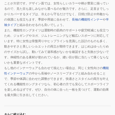
ことが大切です。デザイン面では、女性らしいカラーや柄が豊富に揃ってい
るので、見た目も楽しみながら選べるのが魅力です。さらに、足首までしっ
かりカバーするタイプは、冷えから守るだけでなく、日焼け防止や外敵から
の保護にも役立ちます。季節や用途に合わせて、
長袖の機能性インナー
や
半
袖タイプ
と組み合わせるのも良いでしょう。
また、機能性ロングタイツは運動時の筋肉のサポートや疲労軽減にも役立つ
ため、ジョギングやヨガ、ジムトレーニングなど幅広いスポーツに対応して
います。特に女性は骨盤周りやヒップラインを意識した設計のものも多く、
動きやすさと美しいシルエットの両立が期待できます。はじめはゆったりめ
のサイズから試し、動いてみて違和感がないかを確認すると失敗が少ないで
す。伸縮性のある素材が使われているか、縫い目が肌に当たって痛くならな
いかも重要なポイントです。
もし他のインナーウェアも合わせて揃えたい場合は、同じく女性向けの
機能
性インナーウェア
の中から長袖やノースリーブタイプと組み合わせること
で、季節や体調に合わせた調整ができます。快適さとスタイルの両方を叶え
てくれる機能性ロングタイツなら、初心者の方でも安心してスポーツライフ
を楽しめるはずです。ぜひ、自分の体に合った一枚を見つけて、運動の効果
を最大限に引き出してください。
さらに絞り込む