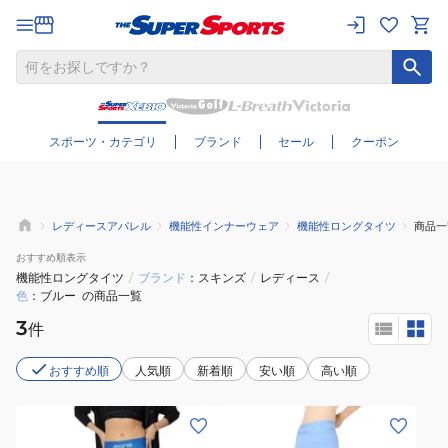
さらに絞り込む
スポーツ・カテゴリ
ブランド
セール
クーポン
レディースアパレル
機能性インナーウェア
機能性ロングタイツ
商品一
おすすめ
順表示
機能性ロングタイツ
/
ブランド
スキンズ
/
レディース
/
色
ブルー
の商品一覧
3
件
おすすめ順
人気順
新着順
安い順
高い順