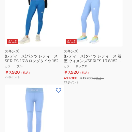
SALE
SALE
スキンズ
スキンズ
(レディース)パンツ レディース
(レディース)タイツ レディース 着
SERIES-1 7.8 ロングタイツ 182-
圧 ウィメンズSERIES-1 7.8 182-
70110-095
70110-091
カラー
：
ブルー
カラー
：
サックス
￥7,920
￥7,920
（税込）
（税込）
72
ポイント
40%OFF
￥13,200
（税込）
72
ポイント