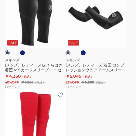
ズ、
ズ、
レ
レ
デ
デ
ィ
ィ
ネ
ネ
ブ
ー
ー
イ
ラ
ビ
ス)
ス)
ッ
SALE
SALE
ー
ク
ふ
着
く
圧
スキンズ
スキンズ
ら
コ
(メンズ、レディース)ふくらはぎ
(メンズ、レディース)着圧 コンプ
着圧 MX カーフスリーブ ユニセッ
レッションウェア アームスリーブ
は
ン
クス スポーツサポーター 183-
ユニセックス 2.0 183-00320-
￥4,350
￥5,049
（税込）
（税込）
ぎ
プ
00370
40%OFF
￥7,260
23%OFF
￥6,600
（税込）
（税込）
着
レ
39
ポイント
45
ポイント
(メ
圧
ッ
ン
MX
シ
ズ、
カ
ョ
レ
ー
ン
デ
フ
ウ
ィ
ス
ェ
ブ
ブ