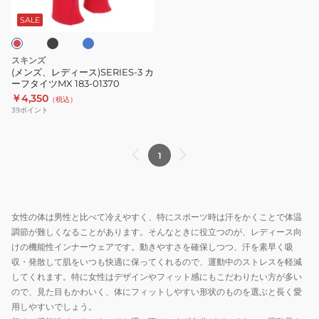
ー
リ
ア
ル
ー
ス)SERIES-
ー
ア
SALE
3
ブ
ー
カ
ユ
ム
スキンズ
ー
ニ
ス
(メンズ、レディース)SERIES-3 カ
ーフタイツMX 183-01370
フ
セ
リ
￥4,350
（税込）
タ
ッ
ー
39
ポイント
イ
ク
ブ
ツ
ス
ユ
MX
ス
ニ
1
183-
ポ
セ
01370
ー
ッ
ツ
ク
女性の体は男性と比べて冷えやすく、特にスポーツ時は汗をかくことで体温
サ
ス
調節が難しくなることがあります。そんなときに役立つのが、レディース向
ポ
2.0
けの機能性インナーウェアです。動きやすさを確保しつつ、汗を素早く吸
ー
183-
収・発散して肌をいつも快適に保ってくれるので、運動中のストレスを軽減
タ
00320-
してくれます。特に女性はデザインやフィット感にもこだわりたい方が多い
ー
ので、見た目もかわいく、体にフィットしやすい形状のものを選ぶと長く愛
用しやすいでしょう。
183-