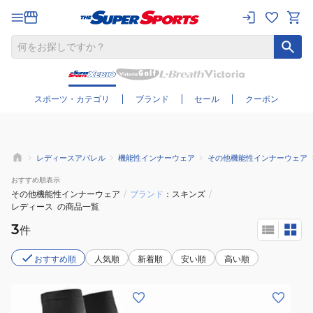
さらに絞り込む
スポーツ・カテゴリ
ブランド
セール
クーポン
レディースアパレル
機能性インナーウェア
その他機能性インナーウェア
おすすめ
順表示
その他機能性インナーウェア
/
ブランド
スキンズ
/
レディース
の商品一覧
3
件
おすすめ順
人気順
新着順
安い順
高い順
(メ
(メ
ン
ン