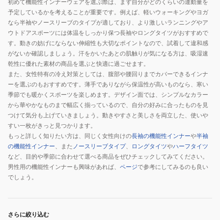
初めて機能性インナーウェアを選ぶ際は、まず自分がどのくらいの運動量を
00370
予定しているかを考えることが重要です。例えば、軽いウォーキングやヨガ
なら半袖やノースリーブのタイプが適しており、より激しいランニングやア
ウトドアスポーツには体温をしっかり保つ長袖やロングタイツがおすすめで
す。動きの妨げにならない伸縮性も大切なポイントなので、試着して違和感
がないか確認しましょう。汗をかいたあとの肌触りが気になる方は、吸湿速
乾性に優れた素材の商品を選ぶと快適に過ごせます。
また、女性特有の冷え対策としては、腹部や腰回りまでカバーできるインナ
ーを選ぶのもおすすめです。薄手でありながら保温性が高いものなら、寒い
季節でも暖かくスポーツを楽しめます。デザイン面では、シンプルなカラー
から華やかなものまで幅広く揃っているので、自分の好みに合ったものを見
つけて気分も上げていきましょう。動きやすさと美しさを両立した、使いや
すい一枚がきっと見つかります。
もっと詳しく知りたい方は、同じく女性向けの
長袖の機能性インナー
や
半袖
の機能性インナー
、また
ノースリーブタイプ
、
ロングタイツ
や
ハーフタイツ
など、目的や季節に合わせて選べる商品をぜひチェックしてみてください。
男性用の機能性インナーも興味があれば、
ページ
で参考にしてみるのも良い
でしょう。
さらに絞り込む