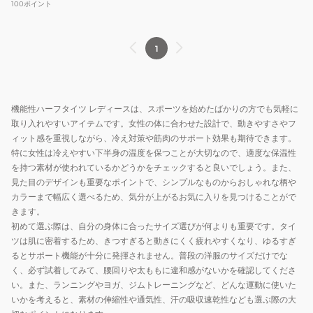
100
ポイント
シ
ョ
ー
1
ト
レ
ギ
機能性ハーフタイツ レディースは、スポーツを始めたばかりの方でも気軽に
ン
取り入れやすいアイテムです。女性の体に合わせた設計で、動きやすさやフ
ス
ィット感を重視しながら、冷え対策や筋肉のサポート効果も期待できます。
DC223350
特に女性は冷えやすい下半身の温度を保つことが大切なので、適度な保温性
RT
を持つ素材が使われているかどうかをチェックすると良いでしょう。また、
見た目のデザインも重要なポイントで、シンプルなものからおしゃれな柄や
カラーまで幅広く選べるため、気分が上がるお気に入りを見つけることがで
きます。
初めて選ぶ際は、自分の身体に合ったサイズ選びが何よりも重要です。タイ
ツは肌に密着するため、きつすぎると動きにくく疲れやすくなり、ゆるすぎ
るとサポート機能が十分に発揮されません。普段の洋服のサイズだけでな
く、必ず試着してみて、腰回りや太ももに違和感がないかを確認してくださ
い。また、ランニングやヨガ、ジムトレーニングなど、どんな運動に使いた
いかを考えると、素材の伸縮性や通気性、汗の吸収速乾性なども選ぶ際の大