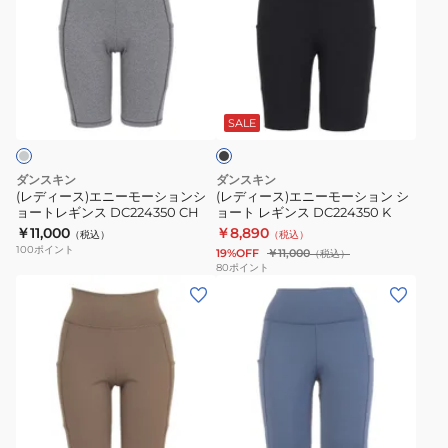
ィ
ィ
ー
ー
ス)
ス)
エ
エ
ブ
ニ
ニ
ラ
ー
ー
ッ
SALE
ク
モ
モ
ー
ー
ダンスキン
ダンスキン
シ
シ
(レディース)エニーモーションシ
(レディース)エニーモーション シ
ョートレギンス DC224350 CH
ョート レギンス DC224350 K
ョ
ョ
￥11,000
￥8,890
（税込）
（税込）
ン
ン
100
ポイント
19%OFF
￥11,000
（税込）
シ
シ
80
ポイント
(レ
(レ
ョ
ョ
デ
デ
ー
ー
ィ
ィ
ト
ト
ー
ー
レ
レ
ス)
ス)
ギ
ギ
エ
エ
ン
ン
ブ
ニ
ニ
ス
ス
ル