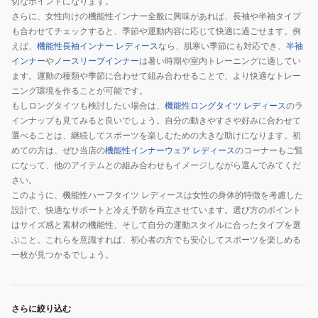
切なポイントになります。
さらに、女性向けの機能性インナー全般に興味があれば、長袖や半袖タイプ
も合わせてチェックすると、季節や運動内容に応じて快適に過ごせます。例
えば、
機能性長袖インナー レディース
なら、肌寒い季節にも対応でき、
半袖
インナー
や
ノースリーブインナー
は暑い時期や室内トレーニングに適してい
ます。運動の種類や季節に合わせて組み合わせることで、より快適なトレー
ニング環境を作ることが可能です。
もしロングタイツも検討したい場合は、
機能性ロングタイツ レディース
のラ
インナップも見てみると良いでしょう。自分の動きやすさや好みに合わせて
選べることは、継続してスポーツを楽しむための大きな助けになります。初
めての方は、ぜひ当店の
機能性インナーウェア レディース
のコーナーもご覧
になって、他のアイテムとの組み合わせもイメージしながら選んでみてくだ
さい。
このように、機能性ハーフタイツ レディースは女性の身体的特徴を考慮した
設計で、快適なサポートと冷え予防を両立させています。選び方のポイント
はサイズ感と素材の機能性、そして自分の運動スタイルに合ったタイプを選
ぶこと。これらを意識すれば、初心者の方でも安心してスポーツを楽しめる
一枚が見つかるでしょう。
さらに絞り込む