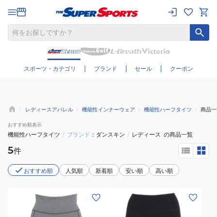
さらに絞り込む
スポーツ・カテゴリ
ブランド
セール
クーポン
レディースアパレル
機能性インナーウェア
機能性ハーフタイツ
商品一
おすすめ
順表示
機能性ハーフタイツ
/
ブランド
ダンスキン
/
レディース
の商品一覧
5
件
おすすめ順
人気順
新着順
安い順
高い順
(レ
(レ
デ
デ