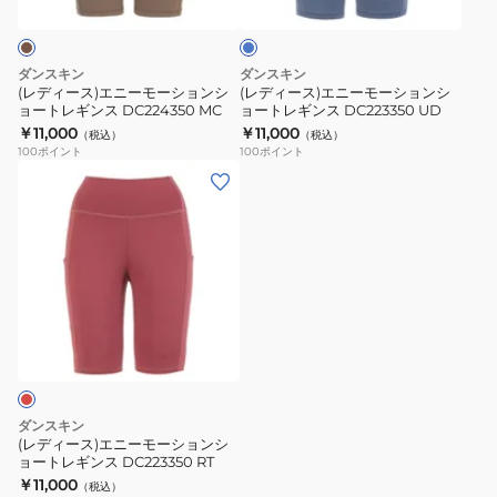
ー
ー
DC224350
DC224350
ー
モ
モ
CH
K
ー
ー
ダンスキン
ダンスキン
シ
シ
(レディース)エニーモーションシ
(レディース)エニーモーションシ
ョートレギンス DC224350 MC
ョートレギンス DC223350 UD
ョ
ョ
￥11,000
￥11,000
（税込）
（税込）
ン
ン
100
ポイント
100
ポイント
シ
シ
(レ
ョ
ョ
デ
ー
ー
ィ
ト
ト
ー
レ
レ
ス)
ギ
ギ
エ
ン
ン
ニ
ス
ス
ー
DC224350
DC223350
モ
MC
UD
ー
ダンスキン
シ
(レディース)エニーモーションシ
ョートレギンス DC223350 RT
ョ
￥11,000
（税込）
ン