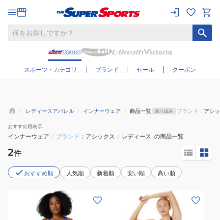
さらに絞り込む
スポーツ・カテゴリ
ブランド
セール
クーポン
レディースアパレル
インナーウェア
商品一覧
ブランド：
アシッ
絞り込み
おすすめ
順表示
インナーウェア
/
ブランド
アシックス
/
レディース
の商品一覧
2
件
おすすめ順
人気順
新着順
安い順
高い順
(レ
(レ
デ
デ