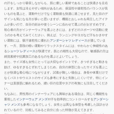
ト
の汗をしっかり吸収しながらも、肌に優しい素材であることは快適さを左右
ッ
します。女性は冷えやすい傾向があるため、保温性や速乾性のバランスが良
いものを選ぶと、運動中だけでなく運動後も快適に過ごせます。見た目のデ
プ
ザインも気になる方が多いと思いますが、機能とおしゃれを両立したアイテ
2012C995.402
ムが多いので、自分の好みや使うシーンに合わせて選ぶのがおすすめです。
初心者の方がインナーウェアを選ぶときには、まずどのスポーツや活動に使
うのかを考えてみてください。例えば、ランニングやヨガなど汗をかきやす
い運動には、吸汗速乾性に優れた
アンダーシャツ レディース
が適していま
す。一方、普段の軽い運動やリラックスタイムには、やわらかく伸縮性のあ
る
ショーツ レディース
が快適です。肌との相性も大切なので、敏感肌の方は
綿混素材や抗菌加工のあるものを選ぶとよいでしょう。
また、サイズ感も女性にとっては大切なポイントです。きつすぎると動きを
妨げ、ゆるすぎるとずれてしまうため、自分の体型に合ったサイズを選ぶこ
とが快適な着心地につながります。試着が難しい場合は、身長や体重だけで
なくバストやウエストのサイズも参考にすると失敗しにくいです。特にイン
ナーは直接肌に触れるため、縫い目の位置やタグの有無にも注目してくださ
い。
ちなみに、男性用のインナーウェアにも興味がある場合は、同じく機能性を
重視した
インナーウェア メンズ
や汗を効率的にコントロールする
アンダーシ
ャツ メンズ
も参考になるでしょう。女性とは異なる体型を考慮した設計がさ
れているので、比較してみると自分に合った特徴が見えてきます。