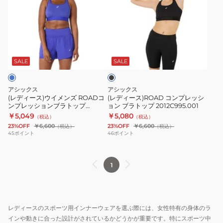
ィ
ィ
ー
ー
ス)
ス)ROAD
ウ
コ
ブ
イ
ン
ラ
メ
プ
ッ
SALE
SALE
ク
ン
レ
ズ
ッ
アシックス
アシックス
ROAD
シ
(レディース)ウイメンズ ROADコ
(レディース)ROAD コンプレッシ
ンプレッションブラトップ
ョン ブラトップ 2012C995.001
コ
ョ
2012C995.402
￥5,049
￥5,080
（税込）
（税込）
ン
ン
23%OFF
￥6,600
23%OFF
￥6,600
（税込）
（税込）
プ
ブ
45
ポイント
46
ポイント
レ
ラ
ッ
ト
1
シ
ッ
ョ
プ
ン
2012C995.001
ブ
レディースのスポーツ用インナーウェアを選ぶ際には、女性特有の身体のラ
ラ
インや動きに合った設計がされているかどうかが重要です。特にスポーツ中