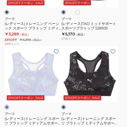
ー
ド
イ
ラ
デ
ッ
20%OFFクーポン
SALE
20%OFFクーポン
ト
ク
ニ
サ
ト
ィ
ン
ポ
ッ
ア
プーマ
プーマ
グ
ー
プ
ム
(レディース)トレーニング ベーシ
(レディース)TAD ミッドサポート
ック スポーツ ブラトップ ミディ
スポーツブラトップ 528935
ベ
ト
ミ
サ
アムサポート 527027 51 BLK
￥3,289
￥5,170
（税込）
（税込）
ー
ス
デ
ポ
47
ポイント
23%OFF
￥4,290
（税込）
シ
ポ
ィ
ー
29
ポイント
(レ
(レ
ッ
ー
ア
ト
デ
デ
ク
ツ
ム
527025
ィ
ィ
ス
ブ
サ
ー
ー
ポ
ラ
ポ
ス)
ス)
ー
ト
ー
ト
ト
ツ
ッ
ト
ブ
レ
レ
ブ
プ
527027
ラ
ー
ー
ラ
528935
01
ッ
20%OFFクーポン
SALE
20%OFFクーポン
SALE
ク
ニ
ニ
ト
BLK
ン
ン
ッ
プーマ
プーマ
グ
グ
プ
(レディース)トレーニング スポー
(レディース)トレーニング スポー
ツ ブラトップ ミディアムサポー
ツ ブラトップ ミディアムサポー
ス
ス
ミ