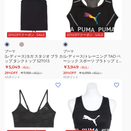
ー
ー
ト
ス
LVD
BLK
ス)
ス)
ッ
ポ
ヨ
ト
プ
ー
ベ
ブ
ガ
レ
ミ
ツ
ラ
ス
ー
デ
ブ
ッ
20%OFFクーポン
SALE
20%OFFクーポン
SALE
ク
タ
ニ
ィ
ラ
ジ
ン
ア
ト
プーマ
プーマ
オ
グ
ム
ッ
(レディース)ヨガ スタジオ ブラ カ
(レディース)トレーニング TAD ベ
ップ タンクトップ 527013
ーシック スポーツ ブラトップ ミ
ブ
TAD
サ
プ
ディアムサポート 527997 01 BLK
￥5,049
￥3,949
（税込）
（税込）
ラ
ベ
ポ
ミ
29%OFF
￥7,150
20%OFF
￥4,950
（税込）
（税込）
カ
ー
ー
デ
45
ポイント
35
ポイント
(レ
(レ
ッ
シ
ト
ィ
デ
デ
プ
ッ
529149
ア
ィ
ィ
タ
ク
01
ム
ー
ー
ン
ス
BLK
サ
ス)MOVE
ス)TAD
ク
ポ
ポ
CLOUDSPUN
ベ
ト
ー
ー
ブ
ブ
ー
ッ
ツ
ト
ラ