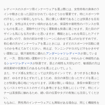
DGRN
レディースのスポーツ用インナーウェアを選ぶ際には、女性特有の身体のラ
インや動きに合った設計がされているかどうかが重要です。特にスポーツ中
の汗をしっかり吸収しながらも、肌に優しい素材であることは快適さを左右
します。女性は冷えやすい傾向があるため、保温性や速乾性のバランスが良
いものを選ぶと、運動中だけでなく運動後も快適に過ごせます。見た目のデ
ザインも気になる方が多いと思いますが、機能とおしゃれを両立したアイテ
ムが多いので、自分の好みや使うシーンに合わせて選ぶのがおすすめです。
初心者の方がインナーウェアを選ぶときには、まずどのスポーツや活動に使
うのかを考えてみてください。例えば、ランニングやヨガなど汗をかきやす
い運動には、吸汗速乾性に優れた
アンダーシャツ レディース
が適していま
す。一方、普段の軽い運動やリラックスタイムには、やわらかく伸縮性のあ
る
ショーツ レディース
が快適です。肌との相性も大切なので、敏感肌の方は
綿混素材や抗菌加工のあるものを選ぶとよいでしょう。
また、サイズ感も女性にとっては大切なポイントです。きつすぎると動きを
妨げ、ゆるすぎるとずれてしまうため、自分の体型に合ったサイズを選ぶこ
とが快適な着心地につながります。試着が難しい場合は、身長や体重だけで
なくバストやウエストのサイズも参考にすると失敗しにくいです。特にイン
ナーは直接肌に触れるため、縫い目の位置やタグの有無にも注目してくださ
い。
ちなみに、男性用のインナーウェアにも興味がある場合は、同じく機能性を