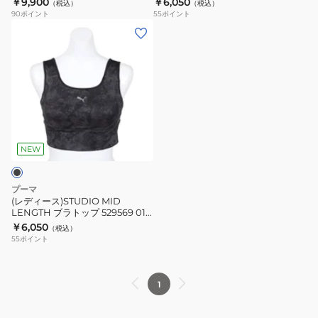
￥9,900
￥6,050
（税込）
（税込）
x
529569
528936
DGRN
90
ポイント
55
ポイント
HYROX
58
01
(レ
PWRMODE
PNK
BLK
デ
ブ
ィ
ラ
ー
ト
ス)STUDIO
ッ
MID
プ
LENGTH
ミ
ブ
NEW
デ
ラ
ィ
ト
プーマ
ア
ッ
(レディース)STUDIO MID
ム
LENGTH ブラトップ 529569 01
プ
BLK
￥6,050
サ
（税込）
529569
55
ポイント
ポ
01
ー
BLK
ト
1
529149
69