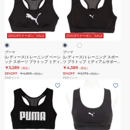
ィ
ィ
ー
ー
ス)
ス)
ト
ト
ホ
ブ
レ
レ
ワ
ラ
ー
ー
イ
ッ
20%OFFクーポン
SALE
20%OFFクーポン
SALE
ト
ク
ニ
ニ
ン
ン
プーマ
プーマ
グ
グ
(レディース)トレーニング ベーシ
(レディース)トレーニング スポー
ック スポーツ ブラトップ ミディ
ツ ブラトップ ミディアムサポー
ベ
ス
アムサポート 527027 01 BLK
ト 527025
￥3,289
￥4,389
（税込）
（税込）
ー
ポ
23%OFF
￥4,290
15%OFF
￥5,170
（税込）
（税込）
シ
ー
29
ポイント
39
ポイント
(レ
(レ
ッ
ツ
デ
デ
ク
ブ
ィ
ィ
ス
ラ
ー
ー
ポ
ト
ス)
ス)TAD
ー
ッ
ト
ミ
ツ
プ
ホ
ブ
レ
ッ
ブ
ミ
ワ
ラ