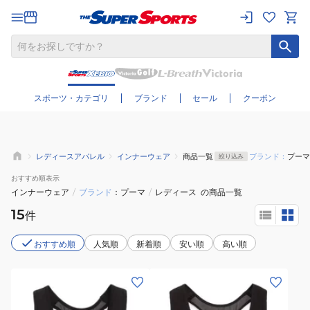
さらに絞り込む
スポーツ・カテゴリ
ブランド
セール
クーポン
レディースアパレル
インナーウェア
商品一覧
ブランド：
プーマ
絞り込み
おすすめ
順表示
インナーウェア
/
ブランド
プーマ
/
レディース
の商品一覧
15
件
おすすめ順
人気順
新着順
安い順
高い順
(レ
(レ
デ
デ