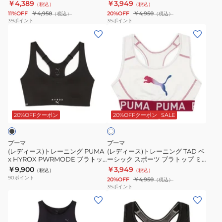
ト 527026 47 LVD
ト 527026 01 BLK
￥4,389
￥3,949
（税込）
（税込）
ポ
ポ
デ
11%OFF
￥4,950
20%OFF
￥4,950
（税込）
（税込）
ー
ー
ィ
39
ポイント
35
ポイント
(レ
(レ
ツ
ツ
ア
デ
デ
ブ
ブ
ム
ィ
ィ
ラ
ラ
サ
ー
ー
ト
ト
ポ
ス)
ス)
ッ
ッ
ー
ト
ト
プ
プ
ト
ホ
レ
レ
ミ
ミ
527027
ワ
ー
ー
デ
デ
51
20%OFFクーポン
20%OFFクーポン
SALE
イ
ト
ニ
ニ
ィ
ィ
BLK
ン
ン
ア
ア
プーマ
プーマ
グ
グ
ム
ム
(レディース)トレーニング PUMA
(レディース)トレーニング TAD ベ
x HYROX PWRMODE ブラトッ
ーシック スポーツ ブラトップ ミ
PUMA
TAD
サ
サ
プ ミディアムサポート 529149 01
ディアムサポート 527997 02
￥9,900
￥3,949
（税込）
（税込）
x
ベ
ポ
ポ
BLK
WHT
90
ポイント
20%OFF
￥4,950
（税込）
HYROX
ー
ー
ー
35
ポイント
(レ
(レ
PWRMODE
シ
ト
ト
デ
デ
ブ
ッ
527026
527026
ィ
ィ
ラ
ク
47
01