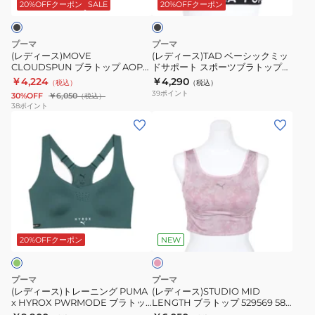
ラ
シ
プ
ブ
527997
ッ
20%OFFクーポン
SALE
20%OFFクーポン
ク
ト
ッ
527013
ラ
02
ッ
ク
ト
WHT
プーマ
プーマ
プ
ミ
ッ
(レディース)MOVE
(レディース)TAD ベーシックミッ
CLOUDSPUN ブラトップ AOP
ドサポート スポーツブラトップ
AOP
ッ
プ
527505 01 BLK
528936 01 BLK
￥4,224
￥4,290
（税込）
（税込）
527505
ド
ミ
39
ポイント
30%OFF
￥6,050
（税込）
01
サ
デ
38
ポイント
(レ
(レ
BLK
ポ
ィ
デ
デ
ー
ア
ィ
ィ
ト
ム
ー
ー
ス
サ
ス)
ス)STUDIO
ポ
ポ
ト
MID
ー
ー
ピ
レ
LENGTH
ツ
ト
ン
ー
ブ
ブ
527997
ク
20%OFFクーポン
NEW
ニ
ラ
ラ
01
ン
ト
ト
BLK
プーマ
プーマ
グ
ッ
ッ
(レディース)トレーニング PUMA
(レディース)STUDIO MID
x HYROX PWRMODE ブラトッ
LENGTH ブラトップ 529569 58
PUMA
プ
プ
プ ミディアムサポート 529149 69
PNK