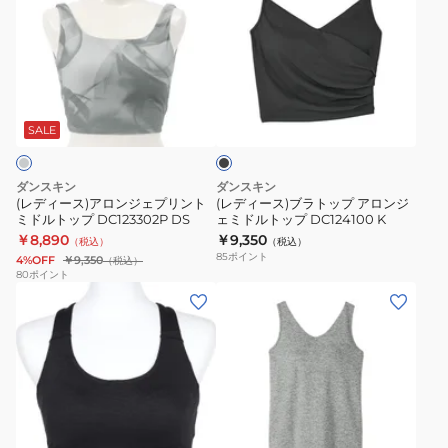
ブ
ク
ィ
ィ
ラ
ト
ー
ー
タ
ッ
ス)
ス)
ン
プ
ア
ブ
ブ
ク
DC124301
ロ
ラ
ラ
DC124103
MC
ン
ト
ッ
SALE
KN
ク
ジ
ッ
ェ
プ
ダンスキン
ダンスキン
プ
ア
(レディース)アロンジェプリント
(レディース)ブラトップ アロンジ
ミドルトップ DC123302P DS
ェミドルトップ DC124100 K
リ
ロ
￥8,890
￥9,350
（税込）
（税込）
ン
ン
85
ポイント
4%OFF
￥9,350
（税込）
ト
ジ
80
ポイント
(レ
(レ
ミ
ェ
デ
デ
ド
ミ
ィ
ィ
ル
ド
ー
ー
ト
ル
ス)
ス)
ッ
ト
オ
オ
プ
ッ
グ
ー
ー
DC123302P
プ