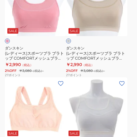
ー
ー
タ
ッ
ス)
ス)
ン
プ
ス
ス
ラ
ク
付
ポ
ポ
イ
DC124103
き
ー
ー
ト
SALE
SALE
HL
DC124104
グ
ツ
ツ
レ
K
ブ
ブ
ー
ダンスキン
ダンスキン
ラ
ラ
(レディース)スポーツブラ ブラト
(レディース)スポーツブラ ブラト
ップ COMFORTメッシュブラ
ップ COMFORTメッシュブラ
ブ
ブ
DC124902 PX
DC124902 HA
￥2,990
￥2,990
（税込）
（税込）
ラ
ラ
2%OFF
￥3,080
2%OFF
￥3,080
（税込）
（税込）
ト
ト
27
ポイント
27
ポイント
(レ
(レ
ッ
ッ
デ
デ
プ
プ
ィ
ィ
COMFORT
COMFORT
ー
ー
メ
メ
ス)
ス)
ッ
ッ
ス
コ
シ
シ
ホ
ポ
ン
ュ
ュ
ワ
ー
フ
ブ
ブ
SALE
SALE
イ