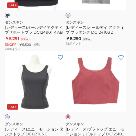
レ
ル
ル
DS
DC124100
ー
SALE
デ
デ
K
イ
イ
ダンスキン
ダンスキン
ア
ア
(レディース)オールデイアクティ
(レディース)オールデイ アクティ
ブサポートブラ DC124901 K AB
ブ ブラタンク DC124103 Z
ク
ク
￥5,291
￥8,250
（税込）
（税込）
テ
テ
75
ポイント
3%OFF
￥5,500
（税込）
ィ
ィ
48
ポイント
(レ
(レ
ブ
ブ
デ
デ
サ
ブ
ィ
ィ
ポ
ラ
ー
ー
ー
タ
ス)
ス)
ト
ン
エ
ブ
ブ
ク
レ
ニ
ラ
ラ
DC124103
ッ
ー
ト
DC124901
Z
ド
SALE
モ
ッ
K
ー
プ
AB
ダンスキン
ダンスキン
シ
エ
(レディース)エニーモーション タ
(レディース)ブラトップ エニーモ
ンクトップ DC123103 CH
ーションミドルトップ DC123102
ョ
ニ