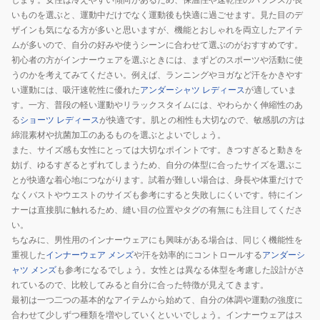
カ
OT
いものを選ぶと、運動中だけでなく運動後も快適に過ごせます。見た目のデ
ッ
CD
ザインも気になる方が多いと思いますが、機能とおしゃれを両立したアイテ
ムが多いので、自分の好みや使うシーンに合わせて選ぶのがおすすめです。
プ
初心者の方がインナーウェアを選ぶときには、まずどのスポーツや活動に使
DA122903
うのかを考えてみてください。例えば、ランニングやヨガなど汗をかきやす
Z
い運動には、吸汗速乾性に優れた
アンダーシャツ レディース
が適していま
す。一方、普段の軽い運動やリラックスタイムには、やわらかく伸縮性のあ
る
ショーツ レディース
が快適です。肌との相性も大切なので、敏感肌の方は
綿混素材や抗菌加工のあるものを選ぶとよいでしょう。
また、サイズ感も女性にとっては大切なポイントです。きつすぎると動きを
妨げ、ゆるすぎるとずれてしまうため、自分の体型に合ったサイズを選ぶこ
とが快適な着心地につながります。試着が難しい場合は、身長や体重だけで
なくバストやウエストのサイズも参考にすると失敗しにくいです。特にイン
ナーは直接肌に触れるため、縫い目の位置やタグの有無にも注目してくださ
い。
ちなみに、男性用のインナーウェアにも興味がある場合は、同じく機能性を
重視した
インナーウェア メンズ
や汗を効率的にコントロールする
アンダーシ
ャツ メンズ
も参考になるでしょう。女性とは異なる体型を考慮した設計がさ
れているので、比較してみると自分に合った特徴が見えてきます。
最初は一つ二つの基本的なアイテムから始めて、自分の体調や運動の強度に
合わせて少しずつ種類を増やしていくといいでしょう。インナーウェアはス