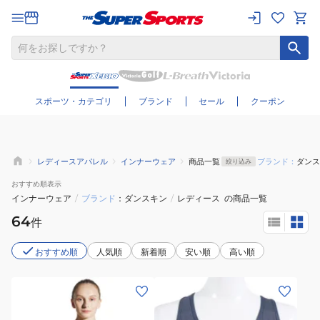
さらに絞り込む
スポーツ・カテゴリ
ブランド
セール
クーポン
レディースアパレル
インナーウェア
商品一覧
ブランド：
ダンス
絞り込み
おすすめ
順表示
インナーウェア
/
ブランド
ダンスキン
/
レディース
の商品一覧
64
件
おすすめ順
人気順
新着順
安い順
高い順
(レ
(レ
デ
デ