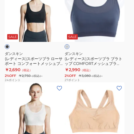
ィ
ィ
ー
ー
ス)
ス)
ス
ス
グ
ポ
ポ
レ
ー
ー
ー
SALE
SALE
ツ
ツ
ブ
ブ
ダンスキン
ダンスキン
ラ
ラ
(レディース)スポーツブラ ローサ
(レディース)スポーツブラ ブラト
ポート コンフォートメッシュブラ
ップ COMFORTメッシュブラ
ロ
ブ
DA19903 K
DC124902 GI
￥2,690
￥2,990
（税込）
（税込）
ー
ラ
2%OFF
￥2,750
2%OFF
￥3,080
（税込）
（税込）
サ
ト
24
ポイント
27
ポイント
(レ
(レ
ポ
ッ
デ
デ
ー
プ
ィ
ィ
ト
COMFORT
ー
ー
コ
メ
ス)
ス)
ン
ッ
ス
ス
フ
シ
ベ
ポ
ポ
ォ
ュ
ー