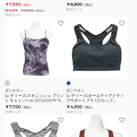
RT
￥7,990
￥8,800
（税込）
（税込）
ン
ー
80
ポイント
19%OFF
￥9,900
（税込）
タ
モ
72
ポイント
(レ
(レ
ン
ー
デ
デ
ク
シ
ィ
ィ
ト
ョ
ー
ー
ッ
ン
ス)
ス)
プ
ミ
ス
オ
DC123103
ド
ネ
キ
ー
CH
ル
イ
ニ
ル
ト
ビ
ー
ッ
デ
ッ
シ
イ
プ
ダンスキン
ダンスキン
ュ
ア
DC123102
(レディース)スキニッシュ プリン
(レディース)オールデイアクティ
ト キャミソール DC124107P TL
ブサポートブラ CDカップ
プ
ク
RT
DA122903 KN
￥7,700
￥4,950
（税込）
（税込）
リ
テ
70
ポイント
45
ポイント
ン
ィ
(レ
(レ
ト
ブ
デ
デ
キ
サ
ィ
ィ