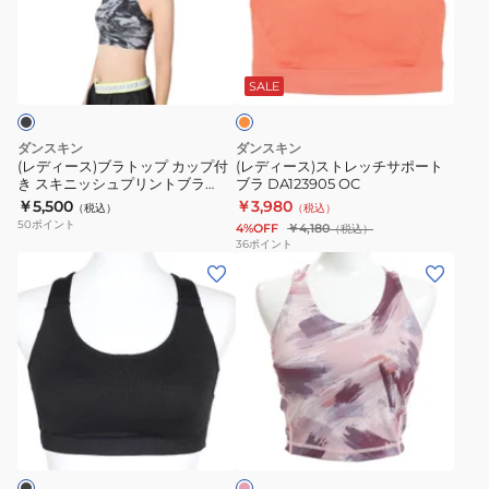
ス)
ス)
プ
ブ
ス
付
オ
ラ
ト
き
レ
ト
レ
DC124105
ン
SALE
ジ
ッ
ッ
K
プ
チ
ダンスキン
ダンスキン
カ
サ
(レディース)ブラトップ カップ付
(レディース)ストレッチサポート
き スキニッシュプリントブラ
ブラ DA123905 OC
ッ
ポ
DC123904P K
￥5,500
￥3,980
（税込）
（税込）
プ
ー
50
ポイント
4%OFF
￥4,180
（税込）
付
ト
36
ポイント
(レ
(レ
き
ブ
デ
デ
ス
ラ
ィ
ィ
キ
DA123905
ー
ー
ニ
OC
ス)
ス)
ッ
オ
ス
シ
ピ
ー
ト
ュ
ン
ル
レ
プ
ク
デ
ッ
リ