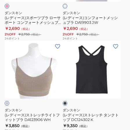
ト
ツ
ォ
ラ
ラ
ブ
ー
DC124902
DC124902
ダンスキン
ダンスキン
ラ
ト
PX
HA
(レディース)スポーツブラ ローサ
(レディース)コンフォートメッシ
ポート コンフォートメッシュブラ
ュブラ DA19903 JW
ロ
メ
DA19903 WP
￥2,690
￥2,690
（税込）
（税込）
ー
ッ
2%OFF
￥2,750
2%OFF
￥2,750
（税込）
（税込）
サ
シ
24
ポイント
24
ポイント
(レ
(レ
ポ
ュ
デ
デ
ー
ブ
ィ
ィ
ト
ラ
ー
ー
コ
DA19903
ス)
ス)
ン
JW
ス
ス
フ
ブ
ト
ト
ォ
ラ
レ
レ
ー
ッ
ク
ッ
ッ
ト
チ
チ
メ
ダンスキン
ダンスキン
ラ
タ
ッ
(レディース)ストレッチライトフ
(レディース)ストレッチ タンクト
ィットブラ DA123906 WH
ップ DC124302 K
イ
ン
シ
￥3,850
￥9,350
（税込）
（税込）
ト
ク
ュ