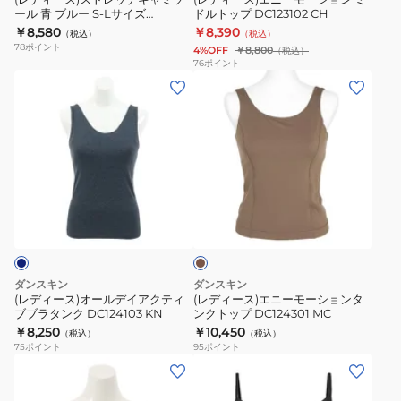
ー
ン
ール 青 ブルー S-Lサイズ
ドルトップ DC123102 CH
ャ
ョ
DC123141 WL
￥8,580
￥8,390
ト
（税込）
（税込）
ミ
ン
78
ポイント
4%OFF
￥8,800
（税込）
DC123104P
ソ
ミ
76
ポイント
K
(レ
(レ
ー
ド
デ
デ
ル
ル
ィ
ィ
青
ト
ー
ー
ブ
ッ
ス)
ス)
ル
プ
オ
エ
ー
DC123102
モ
ー
ニ
S-
CH
カ
ル
ー
L
チ
ャ
デ
モ
サ
イ
ー
イ
ダンスキン
ダンスキン
ア
シ
ズ
(レディース)オールデイアクティ
(レディース)エニーモーションタ
ブブラタンク DC124103 KN
ンクトップ DC124301 MC
ク
ョ
DC123141
￥8,250
￥10,450
（税込）
（税込）
テ
ン
WL
75
ポイント
95
ポイント
ィ
タ
(レ
(レ
ブ
ン
デ
デ