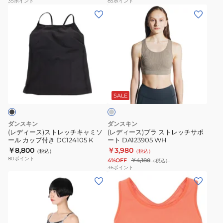
35
ポイント
85
ポイント
フ
ト
ブ
(レ
(レ
ィ
ッ
ラ
デ
デ
ッ
プ
DA19903
ィ
ィ
ト
DC124302
WP
ー
ー
ブ
K
ス)
ス)
ラ
ス
ブ
グ
DA123906
ト
ラ
レ
WH
レ
ス
ー
SALE
ッ
ト
チ
レ
ダンスキン
ダンスキン
キ
ッ
(レディース)ストレッチキャミソ
(レディース)ブラ ストレッチサポ
ール カップ付き DC124105 K
ート DA123905 WH
ャ
チ
￥8,800
￥3,980
（税込）
（税込）
ミ
サ
80
ポイント
4%OFF
￥4,180
（税込）
ソ
ポ
36
ポイント
(レ
(レ
ー
ー
デ
デ
ル
ト
ィ
ィ
カ
DA123905
ー
ー
ッ
WH