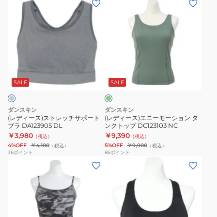
ド
ブ
デ
デ
ル
サ
ィ
ィ
ト
ポ
ー
ー
ッ
ー
ス)
ス)
プ
ト
ス
エ
グ
ブ
グ
ト
ニ
レ
ラ
リ
レ
ー
ー
DC124901
ー
SALE
SALE
ン
ッ
モ
S-
KN
チ
ー
L
EF
ダンスキン
ダンスキン
サ
シ
サ
(レディース)ストレッチサポート
(レディース)エニーモーション タ
ブラ DA123905 DL
ンクトップ DC123103 NC
ポ
ョ
イ
￥3,980
￥9,390
（税込）
（税込）
ー
ン
ズ
4%OFF
￥4,180
5%OFF
￥9,900
（税込）
（税込）
ト
タ
DC123103
36
ポイント
85
ポイント
(レ
(レ
ブ
ン
TL
デ
デ
ラ
ク
ィ
ィ
DA123905
ト
ー
ー
DL
ッ
ス)
ス)
プ