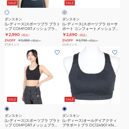
ー
ー
ー
ブ
ジ
SALE
SALE
ュ
ツ
ツ
ト
ラ
ブ
ブ
メ
DC124902
ダンスキン
ダンスキン
ラ
ラ
ッ
GI
(レディース)スポーツブラ ブラト
(レディース)スポーツブラ ローサ
ップ COMFORTメッシュブラ
ポート コンフォートメッシュブラ
ブ
ロ
シ
DC124902 JW
DA19903 BG
￥2,990
￥2,690
（税込）
（税込）
ラ
ー
ュ
2%OFF
￥3,080
2%OFF
￥2,750
（税込）
（税込）
ト
サ
ブ
27
ポイント
24
ポイント
(レ
(レ
ッ
ポ
ラ
デ
デ
プ
ー
DA19903
ィ
ィ
COMFORT
ト
K
ー
ー
メ
コ
ス)
ス)
ッ
ン
ス
オ
シ
フ
ネ
ポ
ー
ュ
ォ
イ
ー
ル
ブ
ー
ビ
SALE
SALE
ー
ツ
デ
ラ
ト
ブ
イ
DC124902
メ
ダンスキン
ダンスキン
ラ
ア
JW
ッ
(レディース)スポーツブラ ブラト
(レディース)オールデイアクティ
ップ COMFORTメッシュブラ
ブサポートブラ DC124901 KN
ブ
ク
シ