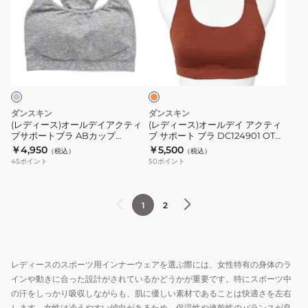
ャ
ポ
ー
ー
ミ
ー
ス)
ス)
ソ
ト
オ
オ
オ
ー
ブ
ー
ー
レ
ル
ラ
ル
ル
ン
DC124107P
CD
ジ
デ
デ
TL
カ
イ
イ
ダンスキン
ダンスキン
ッ
ア
ア
(レディース)オールデイアクティ
(レディース)オールデイ アクティ
プ
ブサポートブラ ABカップ
ブ サポート ブラ DC124901 OT
ク
ク
DA122903 Z
CD
￥4,950
￥5,500
DA122903
（税込）
（税込）
テ
テ
45
ポイント
50
ポイント
KN
ィ
ィ
ブ
ブ
サ
サ
1
2
ポ
ポ
ー
ー
ト
ト
レディースのスポーツ用インナーウェアを選ぶ際には、女性特有の身体のラ
ブ
ブ
インや動きに合った設計がされているかどうかが重要です。特にスポーツ中
ラ
ラ
の汗をしっかり吸収しながらも、肌に優しい素材であることは快適さを左右
AB
DC124901
します。女性は冷えやすい傾向があるため、保温性や速乾性のバランスが良