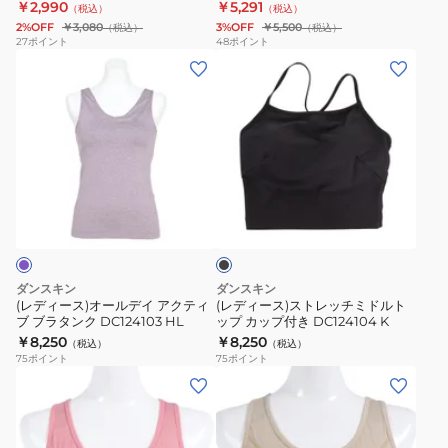
DC124902 K
CD
￥2,990
￥5,291
（税込）
（税込）
ラ
テ
ュ
2%OFF
￥3,080
3%OFF
￥5,500
（税込）
（税込）
ト
ィ
ブ
27
ポイント
48
ポイント
(レ
(レ
ッ
ブ
ラ
デ
デ
プ
サ
DA19903
ィ
ィ
COMFORT
ポ
BG
ー
ー
メ
ー
ス)
ス)
ッ
ト
オ
ス
シ
ブ
ブ
ー
ト
ュ
ラ
ラ
ル
レ
ブ
DC124901
ッ
ク
デ
ッ
ラ
KN
イ
チ
DC124902
CD
ダンスキン
ダンスキン
ア
ミ
K
(レディース)オールデイ アクティ
(レディース)ストレッチミドルト
ブ ブラタンク DC124103 HL
ップ カップ付き DC124104 K
ク
ド
￥8,250
￥8,250
（税込）
（税込）
テ
ル
75
ポイント
75
ポイント
ィ
ト
(レ
(レ
ブ
ッ
デ
デ
ブ
プ
ィ
ィ
ラ
カ