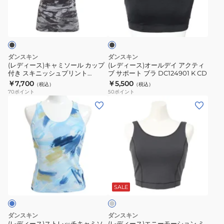
キ
オ
DC123103
ブ
ャ
ー
NC
ラ
ミ
ル
ッ
ク
ソ
デ
ー
イ
ダンスキン
ダンスキン
ル
ア
(レディース)キャミソール カップ
(レディース)オールデイ アクティ
付き スキニッシュプリント
ブ サポート ブラ DC124901 K CD
カ
ク
DC123104P K
￥7,700
￥5,500
（税込）
（税込）
ッ
テ
70
ポイント
50
ポイント
プ
ィ
(レ
(レ
付
ブ
デ
デ
き
サ
ィ
ィ
ス
ポ
ー
ー
キ
ー
ス)
ス)
ニ
ト
ス
エ
チ
ッ
ブ
ト
ニ
ャ
シ
ラ
レ
ー
コ
SALE
ュ
DC124901
ー
ッ
モ
ル
プ
K
チ
ー
グ
ダンスキン
ダンスキン
リ
CD
レ
キ
シ
(レディース)ストレッチキャミソ
(レディース)エニーモーション ミ