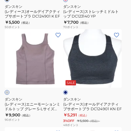
イ
チ
ン
ダンスキン
ダンスキン
ア
ミ
ト
(レディース)オールデイアクティ
(レディース)ストレッチミドルト
ブサポートブラ DC124901 K EF
ップ DC123140 YP
ク
ド
ブ
￥5,500
￥7,700
（税込）
（税込）
テ
ル
ラ
50
ポイント
70
ポイント
ィ
ト
DC123904P
(レ
(レ
ブ
ッ
K
デ
デ
サ
プ
ィ
ィ
ポ
DC123140
ー
ー
ー
YP
ス)
ス)
ト
エ
オ
ネ
ブ
ニ
ー
イ
ラ
ー
ル
ビ
SALE
DC124901
ー
モ
デ
K
ー
イ
ダンスキン
ダンスキン
EF
シ
ア
(レディース)エニーモーションミ
(レディース)オールデイアクティ
ドルトップ グレー S-Lサイズ
ブサポートブラ DC124901 KN EF
ョ
ク
DC123103 TL
￥9,900
￥5,291
（税込）
（税込）
ン
テ
90
ポイント
3%OFF
￥5,500
（税込）
ミ
ィ
48
ポイント
(レ
(レ