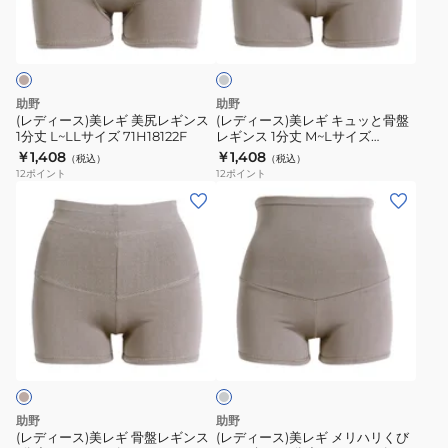
ミ
分
分
レ
レ
デ
丈
丈
ギ
ギ
ィ
L~LL
M~L
ア
美
キ
ム
サ
サ
尻
ュ
グ
助野
助野
イ
イ
レ
レ
ッ
(レディース)美レギ 美尻レギンス
(レディース)美レギ キュッと骨盤
ー
ズ
ズ
1分丈 L~LLサイズ 71H18122F
レギンス 1分丈 M~Lサイズ
ギ
と
71H18221F
￥1,408
￥1,408
71H18022F
71H18121F
（税込）
（税込）
ン
骨
12
ポイント
12
ポイント
ス
盤
(レ
(レ
1
レ
デ
デ
分
ギ
ィ
ィ
丈
ン
ー
ー
L~LL
ス
ス)
ス)
サ
1
美
美
ミ
イ
分
レ
レ
デ
ズ
丈
ギ
ギ
ィ
71H18122F
M~L
ア
骨
メ
ム
サ
盤
リ
グ
助野
助野
イ
レ
レ
ハ
(レディース)美レギ 骨盤レギンス
(レディース)美レギ メリハリくび