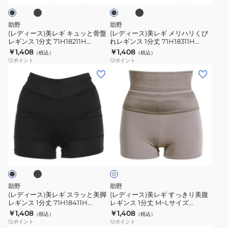
ク
71H18011H
71H18111H
ク
キ
メ
71H18012H
71H18112H
ュ
リ
助野
助野
ッ
ハ
(レディース)美レギ キュッと骨盤
(レディース)美レギ メリハリくび
レギンス 1分丈 71H18211H
れレギンス 1分丈 71H18311H
と
リ
71H18212H
71H18312H
￥1,408
￥1,408
（税込）
（税込）
骨
く
12
ポイント
12
ポイント
盤
び
(レ
(レ
レ
れ
デ
デ
ギ
レ
ィ
ィ
ン
ギ
ー
ー
ス
ン
ス)
ス)
1
ス
美
美
ブ
ミ
分
1
レ
レ
デ
丈
分
ギ
ギ
ィ
71H18211H
丈
ア
ス
す
ム
71H18212H
71H18311H
ラ
っ
グ
助野
助野
71H18312H
レ
ッ
き
(レディース)美レギ スラッと美脚
(レディース)美レギ すっきり美腹
ー
レギンス 1分丈 71H18411H
レギンス 1分丈 M~Lサイズ
と
り
71H18412H
71H18021F
￥1,408
￥1,408
（税込）
（税込）
美
美
12
ポイント
12
ポイント