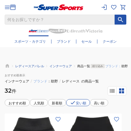
さらに絞り込む
スポーツ・カテゴリ
ブランド
セール
クーポン
レディースアパレル
インナーウェア
商品一覧
ブランド：
助野
絞り込み
おすすめ
順表示
インナーウェア
/
ブランド
助野
/
レディース
の商品一覧
32
件
おすすめ順
人気順
新着順
安い順
高い順
(レ
(レ
デ
デ