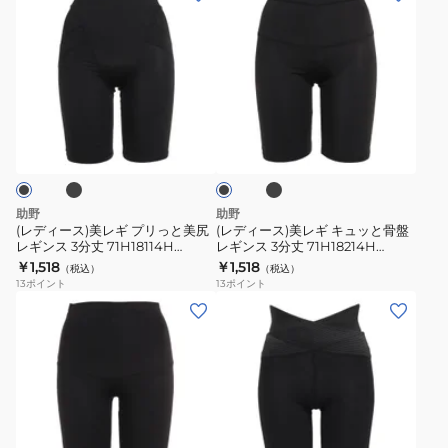
イ
イ
ン
71H15508H
デ
デ
プ
プ
ス
ィ
ィ
レ
レ
1
ー
ー
ギ
ギ
分
ス)
ス)
ン
ン
丈
美
美
ブ
ブ
ス
ス
ブ
黒
レ
レ
ラ
ラ
引
引
M-
ッ
ギ
ギ
ッ
き
き
ク
LL
ク
プ
キ
締
締
サ
リ
ュ
助野
助野
め
め
イ
っ
ッ
(レディース)美レギ プリっと美尻
(レディース)美レギ キュッと骨盤
ズ
レギンス 3分丈 71H18114H
レギンス 3分丈 71H18214H
と
と
71H18115H
71H18215H
￥1,518
￥1,518
71H15506H
（税込）
（税込）
美
骨
13
ポイント
13
ポイント
シ
尻
盤
(レ
(レ
ェ
レ
レ
デ
デ
イ
ギ
ギ
ィ
ィ
プ
ン
ン
ー
ー
レ
ス
ス
ス)
ス)
ギ
3
3
美
レ
ブ
ン
ブ
分
分
レ
ギ