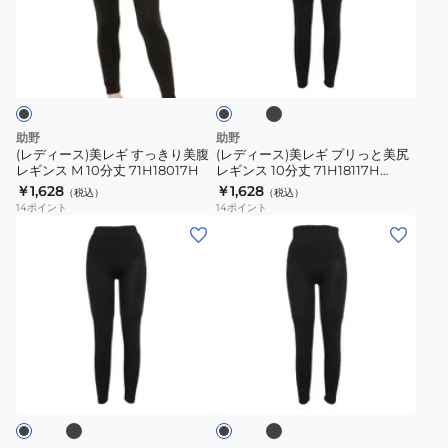
分
丈
ス)
ス)
ン
丈
黒
美
美
ブ
ス
ブ
黒
M-
レ
レ
ラ
ラ
引
M-
LL
ッ
ギ
ギ
ッ
き
ク
LL
サ
ク
す
プ
締
サ
イ
っ
リ
助野
助野
め
イ
ズ
き
っ
(レディース)美レギ すっきり美腹
(レディース)美レギ プリっと美尻
ヒ
ズ
71H15518H
レギンス M 10分丈 71H18017H
レギンス 10分丈 71H18117H
り
と
71H18118H
ッ
￥1,628
￥1,628
71H15516H
シ
（税込）
（税込）
美
美
14
ポイント
14
ポイント
プ
シ
ェ
腹
尻
(レ
(レ
ェ
イ
レ
レ
デ
デ
イ
プ
ギ
ギ
ィ
ィ
プ
レ
ン
ン
ー
ー
レ
ギ
ス
ス
ス)
ス)
ギ
ン
M
10
美
美
ブ
ブ
ン
ス
ブ
10
分
レ
レ
ラ
ラ
ス
引
分
丈
ッ
ギ
ギ
ッ
引
き
ク
丈
71H18117H
ク
キ
メ
き
締
71H18017H
71H18118H
ュ
リ