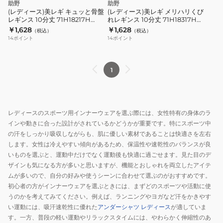
助野
助野
締
め
ッ
ハ
(レディース)美レギ キュッと骨盤
(レディース)美レギ メリハリくび
め
レギンス 10分丈 71H18217H
れレギンス 10分丈 71H18317H
と
リ
71H18218H
71H18318H
￥1,628
￥1,628
（税込）
（税込）
骨
く
14
ポイント
14
ポイント
盤
び
レ
れ
ギ
レ
1
ン
ギ
ス
ン
10
ス
レディースのスポーツ用インナーウェアを選ぶ際には、女性特有の身体のラ
分
10
インや動きに合った設計がされているかどうかが重要です。特にスポーツ中
丈
分
の汗をしっかり吸収しながらも、肌に優しい素材であることは快適さを左右
71H18217H
丈
します。女性は冷えやすい傾向があるため、保温性や速乾性のバランスが良
71H18218H
71H18317H
いものを選ぶと、運動中だけでなく運動後も快適に過ごせます。見た目のデ
71H18318H
ザインも気になる方が多いと思いますが、機能とおしゃれを両立したアイテ
ムが多いので、自分の好みや使うシーンに合わせて選ぶのがおすすめです。
初心者の方がインナーウェアを選ぶときには、まずどのスポーツや活動に使
うのかを考えてみてください。例えば、ランニングやヨガなど汗をかきやす
い運動には、吸汗速乾性に優れた
アンダーシャツ レディース
が適していま
す。一方、普段の軽い運動やリラックスタイムには、やわらかく伸縮性のあ