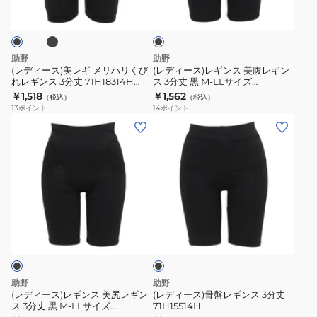
ラ
ス
丈
丈
ギ
ン
ッ
引
71H18114H
71H18214H
ク
メ
ス
き
71H18115H
71H18215H
リ
美
助野
助野
締
ハ
腹
(レディース)美レギ メリハリくび
(レディース)レギンス 美腹レギン
め
れレギンス 3分丈 71H18314H
ス 3分丈 黒 M-LLサイズ
リ
レ
71H18315H
71H15510H シェイプレギンス 引
￥1,518
￥1,562
（税込）
（税込）
く
ギ
き締め
13
ポイント
14
ポイント
び
ン
(レ
(レ
れ
ス
デ
デ
レ
3
ィ
ィ
ギ
分
ー
ー
ン
丈
ス)
ス)
ス
黒
レ
骨
ブ
3
M-
ギ
盤
ラ
分
LL
ン
レ
ッ
丈
サ
ク
ス
ギ
71H18314H
イ
美
ン
助野
助野
71H18315H
ズ
尻
ス
(レディース)レギンス 美尻レギン
(レディース)骨盤レギンス 3分丈
71H15510H
ス 3分丈 黒 M-LLサイズ
71H15514H
レ
3