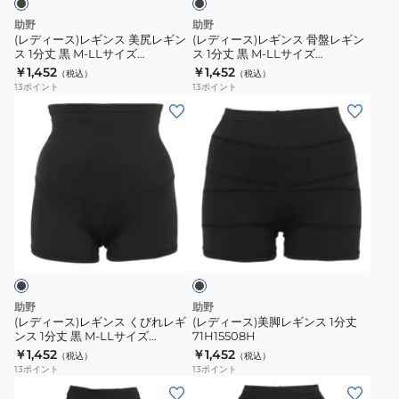
イ
美
骨
助野
助野
ズ
尻
盤
(レディース)レギンス 美尻レギン
(レディース)レギンス 骨盤レギン
71H15500H
ス 1分丈 黒 M-LLサイズ
ス 1分丈 黒 M-LLサイズ
レ
レ
71H15502H シェイプレギンス 引
71H15504H シェイプレギンス 引
￥1,452
￥1,452
シ
（税込）
（税込）
ギ
ギ
き締め
き締め
13
ポイント
13
ポイント
ェ
ン
ン
(レ
(レ
イ
ス
ス
デ
デ
プ
1
1
ィ
ィ
レ
分
分
ー
ー
ギ
丈
丈
ス)
ス)
ン
黒
黒
レ
美
ス
ブ
M-
M-
ギ
脚
ラ
引
LL
LL
ン
レ
ッ
き
サ
サ
ク
ス
ギ
締
イ
イ
く
ン
助野
助野
め
ズ
ズ
び
ス
(レディース)レギンス くびれレギ
(レディース)美脚レギンス 1分丈
71H15502H
71H15504H
ンス 1分丈 黒 M-LLサイズ
71H15508H
れ
1
71H15506H シェイプレギンス 引
￥1,452
￥1,452
シ
シ
（税込）
（税込）
レ
分
き締め
13
ポイント
13
ポイント
ェ
ェ
ギ
丈
(レ
(レ