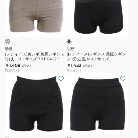
ー
ー
丈
ス
ス)
ス)
L~LL
1
美
レ
ブ
サ
分
レ
ギ
ラ
イ
丈
ギ
ン
ッ
ズ
M~L
ク
美
ス
71H18322F
サ
脚
美
助野
助野
イ
レ
腹
(レディース)美レギ 美脚レギンス
(レディース)レギンス 美腹レギン
ズ
1分丈 L~LLサイズ 71H18422F
ス 1分丈 黒 M-LLサイズ
ギ
レ
71H15500H シェイプレギンス 引
￥1,408
￥1,452
71H18421F
（税込）
（税込）
ン
ギ
き締め
12
ポイント
13
ポイント
ス
ン
(レ
(レ
1
ス
デ
デ
分
1
ィ
ィ
丈
分
ー
ー
L~LL
丈
ス)
ス)
サ
黒
レ
レ
ブ
イ
M-
ギ
ギ
ラ
ズ
LL
ン
ン
ッ
71H18422F
サ
ク
ス
ス