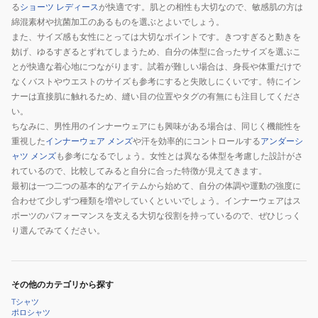
る
ショーツ レディース
が快適です。肌との相性も大切なので、敏感肌の方は
綿混素材や抗菌加工のあるものを選ぶとよいでしょう。
また、サイズ感も女性にとっては大切なポイントです。きつすぎると動きを
妨げ、ゆるすぎるとずれてしまうため、自分の体型に合ったサイズを選ぶこ
とが快適な着心地につながります。試着が難しい場合は、身長や体重だけで
なくバストやウエストのサイズも参考にすると失敗しにくいです。特にイン
ナーは直接肌に触れるため、縫い目の位置やタグの有無にも注目してくださ
い。
ちなみに、男性用のインナーウェアにも興味がある場合は、同じく機能性を
重視した
インナーウェア メンズ
や汗を効率的にコントロールする
アンダーシ
ャツ メンズ
も参考になるでしょう。女性とは異なる体型を考慮した設計がさ
れているので、比較してみると自分に合った特徴が見えてきます。
最初は一つ二つの基本的なアイテムから始めて、自分の体調や運動の強度に
合わせて少しずつ種類を増やしていくといいでしょう。インナーウェアはス
ポーツのパフォーマンスを支える大切な役割を持っているので、ぜひじっく
り選んでみてください。
その他のカテゴリから探す
Tシャツ
ポロシャツ