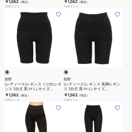
71H15512H シェイプレギンス 引
￥1,562
￥1,562
シ
（税込）
（税込）
ギ
分
き締め ヒップ
14
ポイント
14
ポイント
ェ
ン
丈
(レ
(レ
イ
ス
71H15514H
デ
デ
プ
3
ィ
ィ
レ
分
ー
ー
ギ
丈
ス)
ス)
ン
黒
レ
レ
ス
ブ
M-
ギ
ギ
ラ
引
LL
ン
ン
ッ
き
サ
ク
ス
ス
締
イ
く
美
助野
助野
め
ズ
び
脚
(レディース)レギンス くびれレギ
(レディース)レギンス 美脚レギン
71H15512H
ンス 3分丈 黒 M-LLサイズ
ス 3分丈 黒 M-LLサイズ
れ
レ
71H15516H シェイプレギンス 引
71H15518H シェイプレギンス 引
￥1,562
￥1,562
シ
（税込）
（税込）
レ
ギ
き締め
き締め
14
ポイント
14
ポイント
ェ
ギ
ン
(レ
(レ
イ
ン
ス
デ
デ
プ
ス
3
ィ
ィ
レ
3
分
ー
ー
ギ