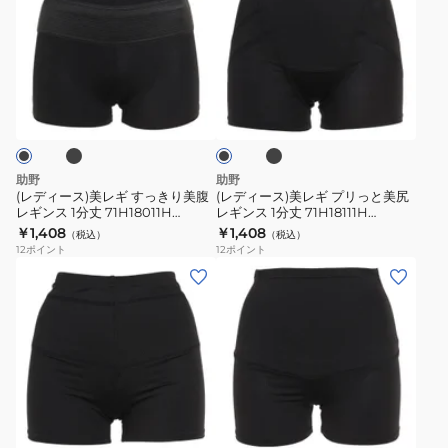
ィ
ィ
ー
ー
ス)
ス)
美
美
ブ
ブ
ブ
レ
レ
ラ
ラ
ッ
ギ
ギ
ッ
ク
ク
す
プ
っ
リ
助野
助野
き
っ
(レディース)美レギ すっきり美腹
(レディース)美レギ プリっと美尻
レギンス 1分丈 71H18011H
レギンス 1分丈 71H18111H
り
と
71H18012H
71H18112H
￥1,408
￥1,408
（税込）
（税込）
美
美
12
ポイント
12
ポイント
腹
尻
(レ
(レ
レ
レ
デ
デ
ギ
ギ
ィ
ィ
ン
ン
ー
ー
ス
ス
ス)
ス)
1
1
美
美
ブ
ブ
ブ
分
分
レ
レ
ラ
ラ
丈
丈
ッ
ギ
ギ
ッ