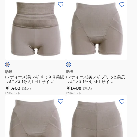
脚
腹
(レ
(レ
レ
レ
デ
デ
ギ
ギ
ィ
ィ
ン
ン
ー
ー
ス
ス
ス)
ス)
1
1
美
美
ミ
分
分
レ
レ
デ
丈
丈
ギ
ギ
ィ
71H18411H
M~L
ア
す
プ
ム
71H18412H
サ
っ
リ
グ
助野
助野
イ
レ
き
っ
(レディース)美レギ すっきり美腹
(レディース)美レギ プリっと美尻
ー
ズ
レギンス 1分丈 L~LLサイズ
レギンス 1分丈 M~Lサイズ
り
と
71H18022F
71H18121F
￥1,408
￥1,408
71H18021F
（税込）
（税込）
美
美
12
ポイント
12
ポイント
腹
尻
(レ
(レ
レ
レ
デ
デ
ギ
ギ
ィ
ィ
ン
ン
ー
ー
ス
ス
ス)
ス)
1
1
美
美