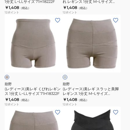
ー
ズ
1分丈 L~LLサイズ 71H18222F
れ レギンス 1分丈 M~Lサイズ
ギ
リ
71H18321F
￥1,408
￥1,408
71H18221F
（税込）
（税込）
ン
く
12
ポイント
12
ポイント
ス
び
(レ
(レ
1
れ
デ
デ
分
レ
ィ
ィ
丈
ギ
ー
ー
L~LL
ン
ス)
ス)
サ
ス
美
美
ミ
イ
1
レ
レ
デ
ズ
分
ギ
ギ
ィ
71H18222F
丈
ア
く
ス
ム
M~L
び
ラ
グ
助野
助野
サ
レ
れ
ッ
(レディース)美レギ くびれレギン
(レディース)美レギ スラッと美脚
ー
イ
ス 1分丈 L~LLサイズ 71H18322F
レギンス 1分丈 M~Lサイズ
レ
と
71H18421F
￥1,408
￥1,408
ズ
（税込）
（税込）
ギ
美
12
ポイント
12
ポイント
71H18321F
ン
脚
(レ
(レ
ス
レ
デ
デ
1
ギ
ィ
ィ
分
ン