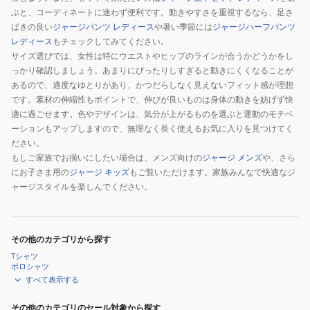
ぶと、コーディネートに迷わず便利です。動きやすさを重視するなら、足さ
ばきの良い
ジャージパンツ レディース
や暑い季節には
ジャージハーフパンツ
レディース
もチェックしてみてください。
サイズ選びでは、女性は特にウエストやヒップのラインが合うかどうかをし
っかり確認しましょう。あまりにぴったりしすぎると動きにくくなることが
あるので、適度なゆとりがあり、かつだらしなく見えないフィット感が理想
です。素材の伸縮性もポイントで、伸びが良いものは身体の動きを妨げず快
適に過ごせます。色やデザインは、気分が上がるものを選ぶと運動のモチベ
ーションもアップしますので、無理なく長く使えるお気に入りを見つけてく
ださい。
もしご家族でお揃いにしたい場合は、メンズ向けの
ジャージ メンズ
や、さら
にお子さま用の
ジャージ キッズ
もご覧いただけます。家族みんなで快適なジ
ャージスタイルを楽しんでください。
その他のカテゴリから探す
Tシャツ
ポロシャツ
すべて表示する
その他のカテゴリのセール対象から探す