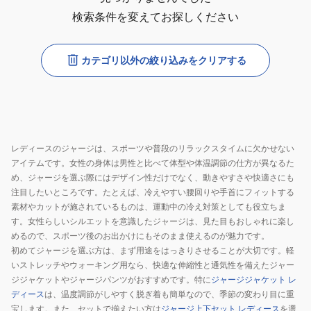
検索条件を変えてお探しください
カテゴリ以外の絞り込みをクリアする
レディースのジャージは、スポーツや普段のリラックスタイムに欠かせない
アイテムです。女性の身体は男性と比べて体型や体温調節の仕方が異なるた
め、ジャージを選ぶ際にはデザイン性だけでなく、動きやすさや快適さにも
注目したいところです。たとえば、冷えやすい腰回りや手首にフィットする
素材やカットが施されているものは、運動中の冷え対策としても役立ちま
す。女性らしいシルエットを意識したジャージは、見た目もおしゃれに楽し
めるので、スポーツ後のお出かけにもそのまま使えるのが魅力です。
初めてジャージを選ぶ方は、まず用途をはっきりさせることが大切です。軽
いストレッチやウォーキング用なら、快適な伸縮性と通気性を備えたジャー
ジジャケットやジャージパンツがおすすめです。特に
ジャージジャケット レ
ディース
は、温度調節がしやすく脱ぎ着も簡単なので、季節の変わり目に重
宝します。また、セットで揃えたい方は
ジャージ上下セット レディース
を選