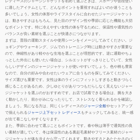
レディースのジャージジャケットを初めて選ぶときは、スポーツや普段使い
に適したアイテムとして、どんなポイントを重視すればよいのか迷うことも
多いでしょう。女性の体形やライフスタイルに合わせたジャージジャケット
は、動きやすさはもちろん、見た目のデザイン性や季節に応じた機能も大切
なポイントです。特に冷えやすい女性の体を守るために、保温性や通気性の
バランスが良い素材を選ぶことが快適さにつながります。
まずは、普段の運動スタイルや使用シーンをイメージしてみてください。ジ
ョギングやウォーキング、ジムでのトレーニング時には動きやすさが重要な
ので、伸縮性があり軽やかな生地を選ぶことが理想的です。逆に通勤やちょ
っとした外出にも使いたい場合は、シルエットがすっきりとしていて、女性
らしいデザインのジャージジャケットが使いやすいでしょう。色や柄も豊富
なので、自分の好みや合わせたいウェアに合うものを探してみてください。
サイズ選びも重要です。女性は体のラインにフィットしすぎると動きづらく
感じることがあるため、少しゆとりがありつつもだらしなく見えないジャー
ジジャケットを選ぶのがおすすめです。お店で試着できる場合は、腕を大き
く動かしたり、前かがみになったりして、ストレスなく着られるかを確認し
ましょう。気になる方は、同じくレディースの
ジャージ全般
やセットアップ
で揃えられる
ジャージ上下セット レディース
もチェックしてみると、統一感
が出て着こなしやすくなります。
また、季節に合わせて選ぶこともポイントです。春や秋は薄手で通気性の良
い素材が適していて、冬は保温性のある裏起毛素材やフリース素材のジャー
ジジャケットが体を冷えから守ってくれます。動きやすさとあたたかさのバ