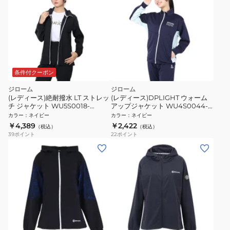
条件付クーポン
ジローム
ジローム
(レディース)絶耐撥水 LT ストレッ
(レディース)DPLIGHT ウォーム
チ ジャケット WU5S0018-
アップジャケット WU4S0044-
TR852-GRSD NVY
TR852-GRSD NVY
カラー
：
ネイビー
カラー
：
ネイビー
￥4,389
￥2,422
（税込）
（税込）
39
ポイント
22
ポイント