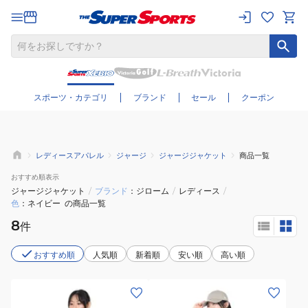
さらに絞り込む
スポーツ・カテゴリ
ブランド
セール
クーポン
レディースアパレル
ジャージ
ジャージジャケット
商品一覧
おすすめ
順表示
ジャージジャケット
/
ブランド
ジローム
/
レディース
/
色
ネイビー
の商品一覧
8
件
おすすめ順
人気順
新着順
安い順
高い順