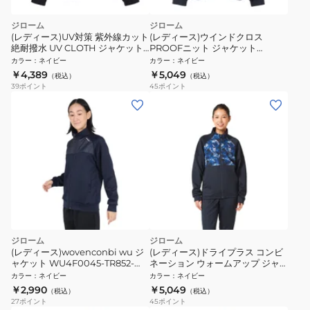
ジローム
ジローム
(レディース)UV対策 紫外線カット
(レディース)ウインドクロス
絶耐撥水 UV CLOTH ジャケット
PROOFニット ジャケット
WU6S0018-TR852-GRSD NVY
WU5F0032-TR852-GRCD NVY
カラー
：
ネイビー
カラー
：
ネイビー
￥4,389
￥5,049
（税込）
（税込）
39
ポイント
45
ポイント
ジローム
ジローム
(レディース)wovenconbi wu ジ
(レディース)ドライプラス コンビ
ャケット WU4F0045-TR852-
ネーション ウォームアップ ジャ
GRES NVY
ケット WU5F0021-TR852-GRES
カラー
：
ネイビー
カラー
：
ネイビー
NVY
￥2,990
￥5,049
（税込）
（税込）
27
ポイント
45
ポイント