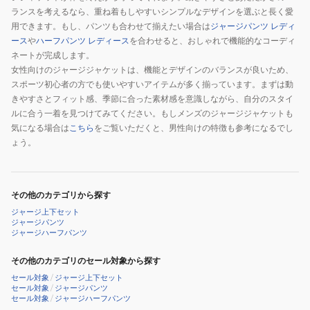
ランスを考えるなら、重ね着もしやすいシンプルなデザインを選ぶと長く愛
用できます。もし、パンツも合わせて揃えたい場合は
ジャージパンツ レディ
ース
や
ハーフパンツ レディース
を合わせると、おしゃれで機能的なコーディ
ネートが完成します。
女性向けのジャージジャケットは、機能とデザインのバランスが良いため、
スポーツ初心者の方でも使いやすいアイテムが多く揃っています。まずは動
きやすさとフィット感、季節に合った素材感を意識しながら、自分のスタイ
ルに合う一着を見つけてみてください。もしメンズのジャージジャケットも
気になる場合は
こちら
をご覧いただくと、男性向けの特徴も参考になるでし
ょう。
その他のカテゴリから探す
ジャージ上下セット
ジャージパンツ
ジャージハーフパンツ
その他のカテゴリのセール対象から探す
セール対象
/
ジャージ上下セット
セール対象
/
ジャージパンツ
セール対象
/
ジャージハーフパンツ