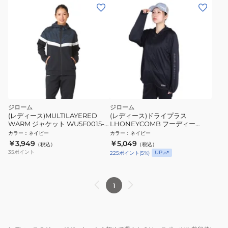
ジローム
ジローム
(レディース)MULTILAYERED
(レディース)ドライプラス
WARM ジャケット WU5F0015-
LHONEYCOMB フーディー
TR852-GRXL NVY
WU5S0066-TR852-GRCD NVY
カラー
：
ネイビー
カラー
：
ネイビー
￥3,949
￥5,049
（税込）
（税込）
35
ポイント
UP
225
ポイント
(
5
%)
1