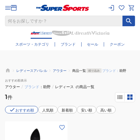
さらに絞り込む
スポーツ・カテゴリ
ブランド
セール
クーポン
レディースアパレル
アウター
商品一覧
ブランド：
助野
絞り込み
おすすめ
順表示
アウター
/
ブランド
助野
/
レディース
の商品一覧
1
件
おすすめ順
人気順
新着順
安い順
高い順
(レ
デ