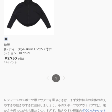
ィ
ー
ス)e-
skon
UV
ツ
バ
付
助野
ポ
(レディース)e-skon UVツバ付ポ
ンチョ 75J18952H
ン
￥2,750
（税込）
チ
25
ポイント
ョ
75J18952H
1
レディースのスポーツ用アウターを選ぶときは、まず女性特有の身体の冷え
やすさや動きやすさに注目しましょう。冬のスポーツやアウトドアでは、暖
かさを保ちながらも重たくなりすぎず、動きやすい軽量の
ダウンジャケット