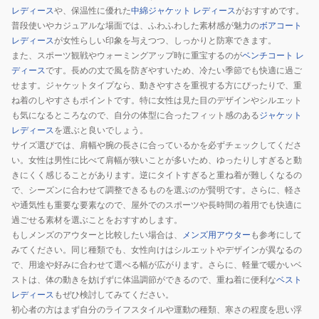
レディース
や、保温性に優れた
中綿ジャケット レディース
がおすすめです。
普段使いやカジュアルな場面では、ふわふわした素材感が魅力の
ボアコート
レディース
が女性らしい印象を与えつつ、しっかりと防寒できます。
また、スポーツ観戦やウォーミングアップ時に重宝するのが
ベンチコート レ
ディース
です。長めの丈で風を防ぎやすいため、冷たい季節でも快適に過ご
せます。ジャケットタイプなら、動きやすさを重視する方にぴったりで、重
ね着のしやすさもポイントです。特に女性は見た目のデザインやシルエット
も気になるところなので、自分の体型に合ったフィット感のある
ジャケット
レディース
を選ぶと良いでしょう。
サイズ選びでは、肩幅や腕の長さに合っているかを必ずチェックしてくださ
い。女性は男性に比べて肩幅が狭いことが多いため、ゆったりしすぎると動
きにくく感じることがあります。逆にタイトすぎると重ね着が難しくなるの
で、シーズンに合わせて調整できるものを選ぶのが賢明です。さらに、軽さ
や通気性も重要な要素なので、屋外でのスポーツや長時間の着用でも快適に
過ごせる素材を選ぶことをおすすめします。
もしメンズのアウターと比較したい場合は、
メンズ用アウター
も参考にして
みてください。同じ種類でも、女性向けはシルエットやデザインが異なるの
で、用途や好みに合わせて選べる幅が広がります。さらに、軽量で暖かいベ
ストは、体の動きを妨げずに体温調節ができるので、重ね着に便利な
ベスト
レディース
もぜひ検討してみてください。
初心者の方はまず自分のライフスタイルや運動の種類、寒さの程度を思い浮