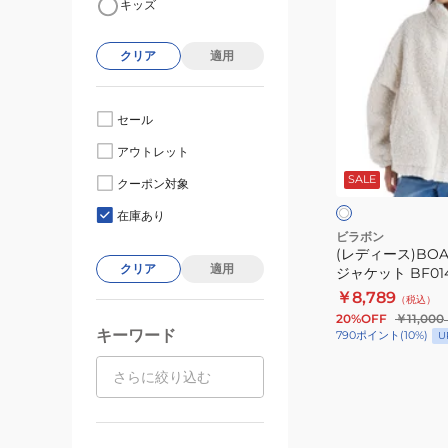
キッズ
デ
ィ
クリア
適用
ー
ス)BOA
STAND
セール
LIGHT
ホ
アウトレット
ジ
ワ
SALE
イ
ャ
クーポン対象
ィ
ト
ケ
ゴ
在庫あり
ブ
ッ
ビラボン
ル
(レディース)BOA 
ト
ー
クリア
適用
ジャケット BF014
BF014760
￥8,789
（税込）
WCP
20%OFF
￥11,000
キーワード
790
ポイント
(
10
%)
U