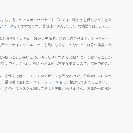
しましょう。冬のスポーツやアウトドアでは、暖かさを保ちながらも重
レディース
がおすすめです。普段使いやカジュアルな場面では、ふわふ
風を防ぎやすいため、冷たい季節でも快適に過ごせます。ジャケット
た目のデザインやシルエットも気になるところなので、自分の体型に合
幅が狭いことが多いため、ゆったりしすぎると動きにくく感じることが
が賢明です。さらに、軽さや通気性も重要な要素なので、屋外でのスポ
も、女性向けはシルエットやデザインが異なるので、用途や好みに合わ
で、重ね着に便利な
ベスト レディース
もぜひ検討してみてください。
やすさのバランスを意識して選ぶと失敗がありません。防風性や防水性