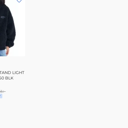
AND LIGHT
0 BLK
込）