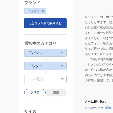
ブランド
ビラボン
レディースのスポー
たくなりすぎず、動
ブランドで絞り込む
わした素材感が魅力
また、スポーツ観戦
タイプなら、動きや
選択中のカテゴリ
ったフィット感のあ
サイズ選びでは、肩
アパレル
あります。逆にタイ
ーツや長時間の着用
もしメンズのアウタ
アウター
せて選べる幅が広が
初心者の方はまず自
（未選択）
の有無も確認して、
クリア
適用
さらに絞り込む
アウター
/
セール対象
サイズ