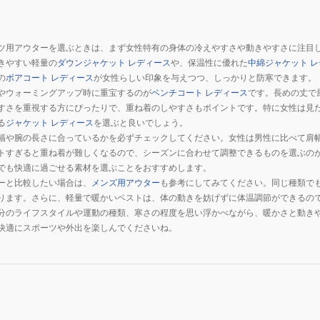
ツ用アウターを選ぶときは、まず女性特有の身体の冷えやすさや動きやすさに注目
きやすい軽量の
ダウンジャケット レディース
や、保温性に優れた
中綿ジャケット 
の
ボアコート レディース
が女性らしい印象を与えつつ、しっかりと防寒できます。
やウォーミングアップ時に重宝するのが
ベンチコート レディース
です。長めの丈で
すさを重視する方にぴったりで、重ね着のしやすさもポイントです。特に女性は見
る
ジャケット レディース
を選ぶと良いでしょう。
幅や腕の長さに合っているかを必ずチェックしてください。女性は男性に比べて肩
トすぎると重ね着が難しくなるので、シーズンに合わせて調整できるものを選ぶの
でも快適に過ごせる素材を選ぶことをおすすめします。
ーと比較したい場合は、
メンズ用アウター
も参考にしてみてください。同じ種類で
ります。さらに、軽量で暖かいベストは、体の動きを妨げずに体温調節ができるの
分のライフスタイルや運動の種類、寒さの程度を思い浮かべながら、暖かさと動き
快適にスポーツや外出を楽しんでくださいね。