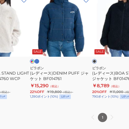
デ
デ
ィ
ィ
ー
ー
ス)DENIM
ス)BOA
PUFF
STAND
ジ
LIGHT
ブ
イ
ブ
ル
ャ
ジ
ン
ラ
ー
デ
ッ
SALE
SALE
ケ
ャ
ク
ッ
ケ
ト
ッ
ビラボン
ビラボン
STAND LIGHT
(レディース)DENIM PUFF ジャ
(レディース)BOA ST
BF014761
ト
760 WCP
ケット BF014761
ジャケット BF01476
BF014760
￥15,290
￥8,789
（税込）
（税込）
BLK
22%OFF
￥19,800
20%OFF
￥11,000
（税込）
（税込）
（税
1,390
ポイント
(
10
%)
790
ポイント
(
10
%)
P
UP
UP
1