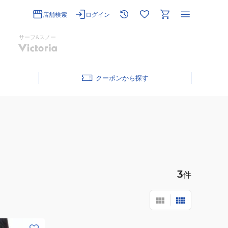
店舗検索
ログイン
サーフ&スノー
クーポン
3
件