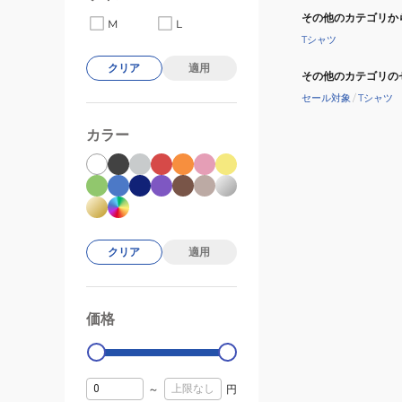
その他のカテゴリか
M
L
Tシャツ
クリア
適用
その他のカテゴリの
セール対象
/
Tシャツ
カラー
クリア
適用
価格
99000
0
～
円