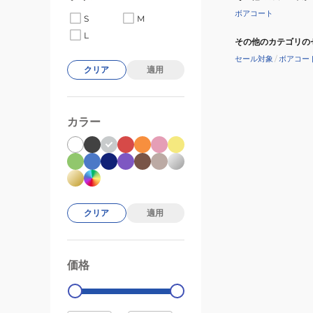
ボアコート
S
M
L
その他のカテゴリの
セール対象
/
ボアコー
クリア
適用
カラー
クリア
適用
価格
99000
0