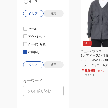
キッズ
クリア
適用
セール
アウトレット
SALE
クーポン対象
ニューバランス
在庫あり
(レディース)MT1
ケット AWJ350
ルグレー アウタ
クリア
適用
カラー
：
チャコールグ
￥9,999
（税込）
90
ポイント
キーワード