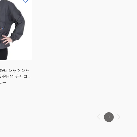
996 シャツジャ
18-PHM チャコー
ー
レー
1