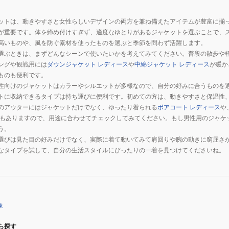
ットは、動きやすさと女性らしいデザインの両方を兼ね備えたアイテムが豊富に揃
が重要です。体を締め付けすぎず、適度なゆとりがあるジャケットを選ぶことで、
高いものや、風を防ぐ素材を使ったものを選ぶと季節を問わず活躍します。
選ぶときは、まずどんなシーンで使いたいかを考えてみてください。普段の散歩や
ングや観戦用には
ダウンジャケット レディース
や
中綿ジャケット レディース
が暖か
ものも便利です。
性向けのジャケットはカラーやシルエットが多様なので、自分の好みに合うものを
トに収納できるタイプは持ち運びに便利です。初めての方は、動きやすさと保温性
のアウターにはジャケットだけでなく、ゆったり着られる
ボアコート レディース
や
もありますので、用途に合わせてチェックしてみてください。もし男性用のジャケ
う。
選びは見た目の好みだけでなく、実際に着て動いてみて肩回りや腕の動きに窮屈さ
なタイプを試して、自分の生活スタイルにぴったりの一着を見つけてくださいね。
象
ら探す