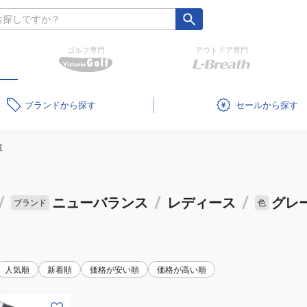
ゴルフ専門
アウトドア専門
ブランド
セール
覧
/
ニューバランス
/
レディース
/
グレ
ブランド
色
人気順
新着順
価格が安い順
価格が高い順