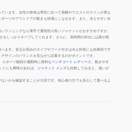
っています。女性の身体は男性に比べて肩幅やウエストのラインが異な
スポーツやアウトドアの動きも快適にこなせます。また、冷えやすい女
軽いランニングなら薄手で通気性の良いジャケットがおすすめですが、
さをしっかりキープしてくれます。さらに、長時間の外出には風や雨
選べます。首元が高めのタイプやフード付きは冷え対策にも効果的です
、デザインのバランスを見ながら試着するのがポイントです。
、スポーツ観戦や通勤時に便利な
ベンチコート レディース
、動きやす
ットにも興味があれば、
ジャケット メンズ
も比較してみると、違いが
がないかを確認することが大切です。初心者の方でも安心して選べるよ