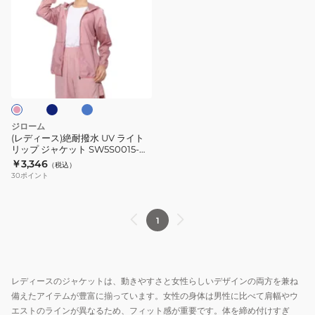
ィ
ー
ス)
絶
ネ
サ
耐
ッ
ク
撥
ス
水
UV
ジローム
ラ
(レディース)絶耐撥水 UV ライト
リップ ジャケット SW5S0015-
イ
TR861-GRSD
￥3,346
（税込）
ト
30
ポイント
リ
ッ
プ
1
ジ
ャ
ケ
レディースのジャケットは、動きやすさと女性らしいデザインの両方を兼ね
ッ
備えたアイテムが豊富に揃っています。女性の身体は男性に比べて肩幅やウ
ト
エストのラインが異なるため、フィット感が重要です。体を締め付けすぎ