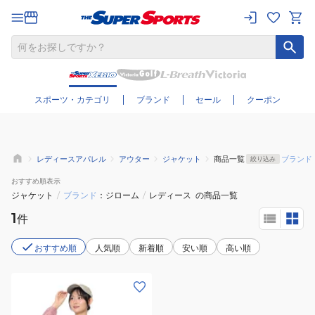
さらに絞り込む
スポーツ・カテゴリ
ブランド
セール
クーポン
レディースアパレル
アウター
ジャケット
商品一覧
ブランド
絞り込み
おすすめ
順表示
ジャケット
/
ブランド
ジローム
/
レディース
の商品一覧
1
件
おすすめ順
人気順
新着順
安い順
高い順
(レ
デ