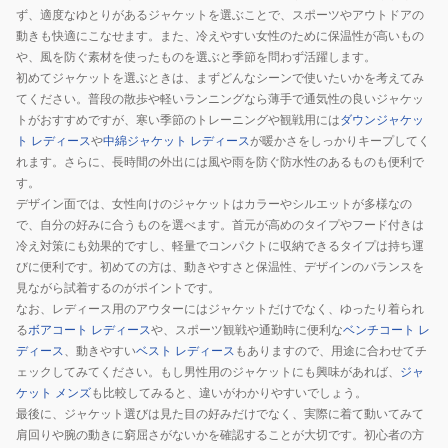
SW5S0015-
ず、適度なゆとりがあるジャケットを選ぶことで、スポーツやアウトドアの
TR861-
動きも快適にこなせます。また、冷えやすい女性のために保温性が高いもの
GRSD
や、風を防ぐ素材を使ったものを選ぶと季節を問わず活躍します。
初めてジャケットを選ぶときは、まずどんなシーンで使いたいかを考えてみ
てください。普段の散歩や軽いランニングなら薄手で通気性の良いジャケッ
トがおすすめですが、寒い季節のトレーニングや観戦用には
ダウンジャケッ
ト レディース
や
中綿ジャケット レディース
が暖かさをしっかりキープしてく
れます。さらに、長時間の外出には風や雨を防ぐ防水性のあるものも便利で
す。
デザイン面では、女性向けのジャケットはカラーやシルエットが多様なの
で、自分の好みに合うものを選べます。首元が高めのタイプやフード付きは
冷え対策にも効果的ですし、軽量でコンパクトに収納できるタイプは持ち運
びに便利です。初めての方は、動きやすさと保温性、デザインのバランスを
見ながら試着するのがポイントです。
なお、レディース用のアウターにはジャケットだけでなく、ゆったり着られ
る
ボアコート レディース
や、スポーツ観戦や通勤時に便利な
ベンチコート レ
ディース
、動きやすい
ベスト レディース
もありますので、用途に合わせてチ
ェックしてみてください。もし男性用のジャケットにも興味があれば、
ジャ
ケット メンズ
も比較してみると、違いがわかりやすいでしょう。
最後に、ジャケット選びは見た目の好みだけでなく、実際に着て動いてみて
肩回りや腕の動きに窮屈さがないかを確認することが大切です。初心者の方