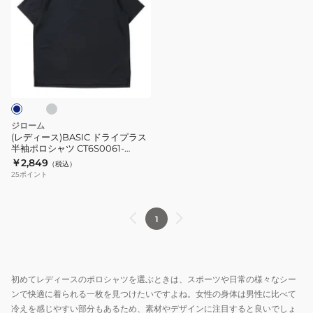
ィ
ー
ス)BASIC
ド
ラ
ラ
イ
プ
ラ
ジローム
ス
(レディース)BASIC ドライプラス
半袖ポロシャツ CT6S0061-
半
TR864-GRCD
￥2,849
（税込）
袖
25
ポイント
ポ
ロ
シ
1
ャ
ツ
CT6S0061-
初めてレディースのポロシャツを選ぶときは、スポーツや日常の様々なシー
TR864-
ンで快適に着られる一枚を見つけたいですよね。女性の身体は男性に比べて
GRCD
冷えを感じやすい部分もあるため、素材やデザインに注目すると良いでしょ