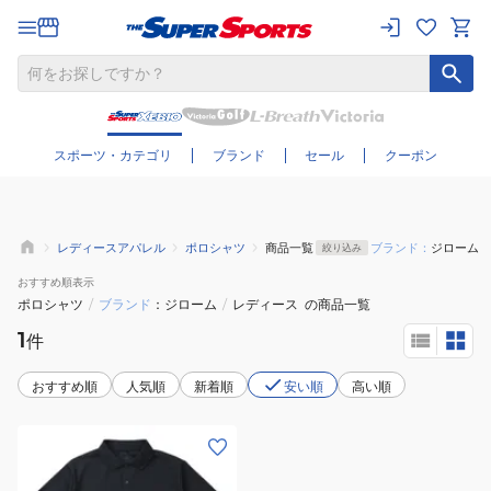
さらに絞り込む
スポーツ・カテゴリ
ブランド
セール
クーポン
レディースアパレル
ポロシャツ
商品一覧
ブランド：
ジローム
絞り込み
おすすめ
順表示
ポロシャツ
/
ブランド
ジローム
/
レディース
の商品一覧
1
件
おすすめ順
人気順
新着順
安い順
高い順
(レ
デ