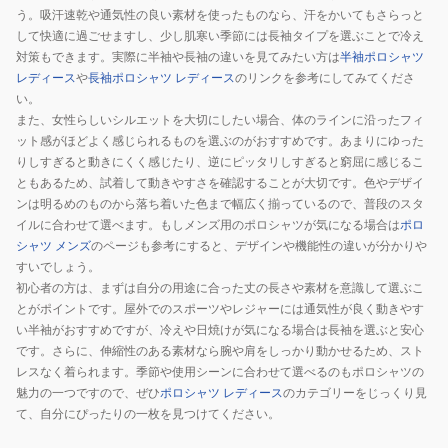
う。吸汗速乾や通気性の良い素材を使ったものなら、汗をかいてもさらっと
して快適に過ごせますし、少し肌寒い季節には長袖タイプを選ぶことで冷え
対策もできます。実際に半袖や長袖の違いを見てみたい方は
半袖ポロシャツ
レディース
や
長袖ポロシャツ レディース
のリンクを参考にしてみてくださ
い。
また、女性らしいシルエットを大切にしたい場合、体のラインに沿ったフィ
ット感がほどよく感じられるものを選ぶのがおすすめです。あまりにゆった
りしすぎると動きにくく感じたり、逆にピッタリしすぎると窮屈に感じるこ
ともあるため、試着して動きやすさを確認することが大切です。色やデザイ
ンは明るめのものから落ち着いた色まで幅広く揃っているので、普段のスタ
イルに合わせて選べます。もしメンズ用のポロシャツが気になる場合は
ポロ
シャツ メンズ
のページも参考にすると、デザインや機能性の違いが分かりや
すいでしょう。
初心者の方は、まずは自分の用途に合った丈の長さや素材を意識して選ぶこ
とがポイントです。屋外でのスポーツやレジャーには通気性が良く動きやす
い半袖がおすすめですが、冷えや日焼けが気になる場合は長袖を選ぶと安心
です。さらに、伸縮性のある素材なら腕や肩をしっかり動かせるため、スト
レスなく着られます。季節や使用シーンに合わせて選べるのもポロシャツの
魅力の一つですので、ぜひ
ポロシャツ レディース
のカテゴリーをじっくり見
て、自分にぴったりの一枚を見つけてください。