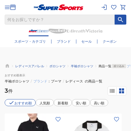
さらに絞り込む
スポーツ・カテゴリ
ブランド
セール
クーポン
レディースアパレル
ポロシャツ
半袖ポロシャツ
商品一覧
ブ
絞り込み
おすすめ
順表示
半袖ポロシャツ
/
ブランド
プーマ
/
レディース
の商品一覧
3
件
おすすめ順
人気順
新着順
安い順
高い順
(レ
(レ
デ
デ