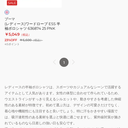
ド
WHT
SALE
ロ
ー
プーマ
ブ
(レディース)ワードローブ ESS 半
袖ポロシャツ 636874 25 PNK
ESS
￥5,049
（税込）
半
23%OFF
￥6,600
（税込）
袖
45
ポイント
ポ
ロ
1
シ
ャ
ツ
636874
レディースの半袖ポロシャツは、スポーツやカジュアルなシーンで活躍する
25
アイテムとして人気があります。女性の体型に合わせて作られているため、
PNK
ウエストラインがすっきり見えるシルエットや、動きやすさを考慮した伸縮
性のある素材が特徴です。初めて選ぶ方は、デザインの可愛さだけでなく、
着心地や機能性にも注目すると良いでしょう。特に汗をかきやすい場面で
は、吸汗速乾性のある素材を選ぶと快適に過ごせますし、紫外線対策が施さ
れているものなら日差しの強い日も安心です。