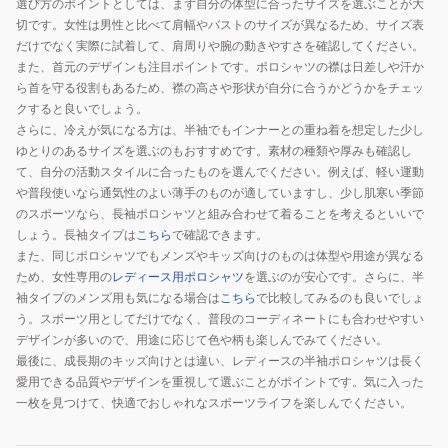
選び方のポイントとしては、まず自分の体型に合ったサイズを選ぶことが大
切です。女性は男性と比べて肩幅やバストのサイズが異なるため、サイズ表
だけでなく実際に試着して、肩周りや腕の動きやすさを確認してください。
また、首元のデザインも注目ポイントです。ポロシャツの襟は日差しや汗か
ら首を守る役割もあるため、襟の高さや形状が自分に合うかどうかをチェッ
クすると良いでしょう。
さらに、冷えが気になる方は、半袖でもインナーとの重ね着を想定した少し
ゆとりのあるサイズを選ぶのもおすすめです。素材の種類や厚みも確認し
て、自分の活動スタイルに合ったものを選んでください。例えば、軽い運動
や普段使いなら通気性のよい薄手のものが適していますし、少し肌寒い季節
のスポーツなら、長袖ポロシャツと組み合わせて着ることを考えるといいで
しょう。長袖タイプは
こちら
で確認できます。
また、同じポロシャツでもメンズやキッズ向けのものは体型や用途が異なる
ため、女性専用の
レディース用ポロシャツ
を選ぶのが安心です。さらに、半
袖タイプのメンズ用も気になる場合は
こちら
で比較してみるのも良いでしょ
う。スポーツ用としてだけでなく、普段のコーディネートにも合わせやすい
デザインが多いので、用途に応じて色や柄も楽しんでみてください。
最後に、成長期のキッズ向けとは違い、レディースの半袖ポロシャツは長く
愛用できる品質やデザインを重視して選ぶことがポイントです。気に入った
一枚を見つけて、快適でおしゃれなスポーツライフを楽しんでください。