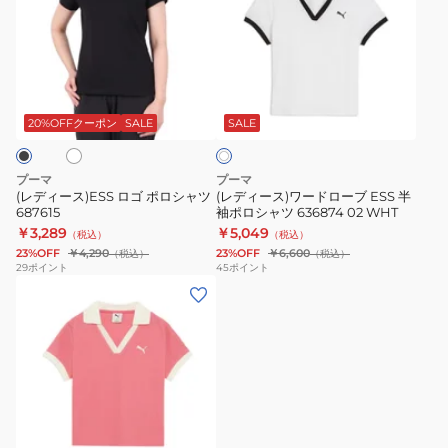
ィ
ィ
ー
ー
ス)ESS
ス)
ロ
ワ
ホ
ホ
ゴ
ー
ワ
ポ
ド
20%OFFクーポン
SALE
SALE
イ
ト
ロ
ロ
シ
ー
プーマ
プーマ
ャ
ブ
(レディース)ESS ロゴ ポロシャツ
(レディース)ワードローブ ESS 半
687615
袖ポロシャツ 636874 02 WHT
ツ
ESS
￥3,289
￥5,049
（税込）
（税込）
687615
半
23%OFF
￥4,290
23%OFF
￥6,600
（税込）
（税込）
袖
29
ポイント
45
ポイント
(レ
ポ
デ
ロ
ィ
シ
ー
ャ
ス)
ツ
ワ
636874
ー
02