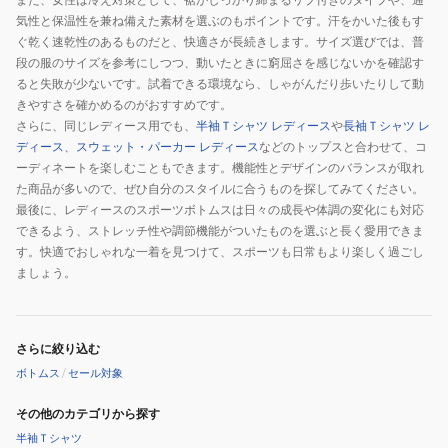
気性と保温性を兼ね備えた素材を選ぶのもポイントです。汗をかいた後もす
ぐ乾く速乾性のあるものだと、快適さが長続きします。サイズ選びでは、普
段の服のサイズを参考にしつつ、動いたときに窮屈さを感じないかを確認す
ると失敗が少ないです。試着できる環境なら、しゃがんだり歩いたりして動
きやすさを確かめるのがおすすめです。
さらに、同じレディース用でも、
半袖Ｔシャツ レディース
や
長袖Ｔシャツ レ
ディース
、
スウェット・パーカー レディース
などのトップスと合わせて、コ
ーディネートを楽しむこともできます。機能性とデザインのバランスが取れ
た商品が多いので、ぜひ自分のスタイルに合うものを探してみてください。
最後に、レディースのスポーツボトムスは日々の成長や体調の変化にも対応
できるよう、ストレッチ性や調節機能がついたものを選ぶと長く愛用できま
す。快適でおしゃれな一着を見つけて、スポーツも日常もより楽しく過ごし
ましょう。
さらに絞り込む
ボトムス
/
セール対象
その他のカテゴリから探す
半袖Ｔシャツ