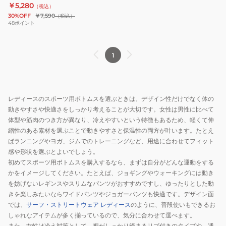
￥5,280
（税込）
レ
30%OFF
￥7,590
（税込）
ス
48
ポイント
BF043391
WHT
1
レディースのスポーツ用ボトムスを選ぶときは、デザイン性だけでなく体の
動きやすさや快適さをしっかり考えることが大切です。女性は男性に比べて
体型や筋肉のつき方が異なり、冷えやすいという特徴もあるため、軽くて伸
縮性のある素材を選ぶことで動きやすさと保温性の両方が叶います。たとえ
ばランニングやヨガ、ジムでのトレーニングなど、用途に合わせてフィット
感や形状を選ぶとよいでしょう。
初めてスポーツ用ボトムスを購入するなら、まずは自分がどんな運動をする
かをイメージしてください。たとえば、ジョギングやウォーキングには動き
を妨げないレギンスやスリムなパンツがおすすめですし、ゆったりとした動
きを楽しみたいならワイドパンツやジョガーパンツも快適です。デザイン面
では、
サーフ・ストリートウェア レディース
のように、普段使いもできるお
しゃれなアイテムが多く揃っているので、気分に合わせて選べます。
また、女性は冷え対策として、裾がしっかり締まるリブ付きのタイプや、通