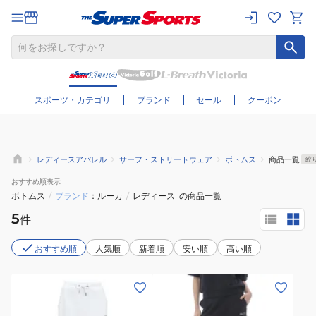
さらに絞り込む
スポーツ・カテゴリ
ブランド
セール
クーポン
レディースアパレル
サーフ・ストリートウェア
ボトムス
商品一覧
絞
おすすめ
順表示
ボトムス
/
ブランド
ルーカ
/
レディース
の商品一覧
5
件
おすすめ順
人気順
新着順
安い順
高い順
(レ
(レ
デ
デ