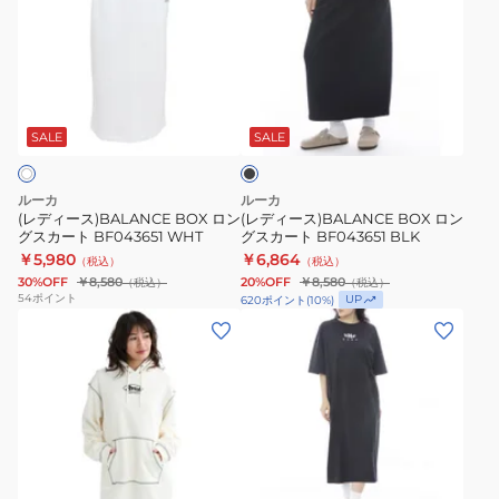
ィ
ィ
ー
ー
ス)BALANCE
ス)BALANCE
BOX
BOX
ブ
ロ
ロ
ラ
ン
ン
ッ
SALE
SALE
ク
グ
グ
ス
ス
ルーカ
ルーカ
カ
カ
(レディース)BALANCE BOX ロン
(レディース)BALANCE BOX ロン
グスカート BF043651 WHT
グスカート BF043651 BLK
ー
ー
￥5,980
￥6,864
（税込）
（税込）
ト
ト
30%OFF
￥8,580
20%OFF
￥8,580
（税込）
（税込）
BF043651
BF043651
54
ポイント
UP
620
ポイント
(
10
%)
WHT
BLK
(レ
(レ
デ
デ
ィ
ィ
ー
ー
ス)CLASSIC
ス)MAXI
HOODED
半
ブ
ブ
DRESS
袖
ラ