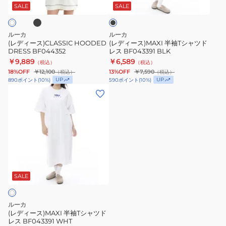
BF044352
T
ッ
SALE
SALE
ク
シ
ャ
ルーカ
ルーカ
ツ
(レディース)CLASSIC HOODED
(レディース)MAXI 半袖Tシャツド
DRESS BF044352
レス BF043391 BLK
ド
￥9,889
￥6,589
（税込）
（税込）
レ
18%OFF
￥12,100
13%OFF
￥7,590
（税込）
（税込）
ス
UP
UP
890
ポイント
(
10
%)
590
ポイント
(
10
%)
BF043391
(レ
BLK
デ
ィ
ー
ス)MAXI
半
袖
T
SALE
シ
ャ
ルーカ
ツ
(レディース)MAXI 半袖Tシャツド
レス BF043391 WHT
ド