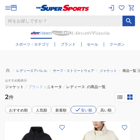
さらに絞り込む
スポーツ・カテゴリ
ブランド
セール
クーポン
レディースアパレル
サーフ・ストリートウェア
ジャケット
商品一覧
おすすめ
順表示
ジャケット
/
ブランド
ニキータ
/
レディース
の商品一覧
2
件
おすすめ順
人気順
新着順
安い順
高い順
(レ
(レ
デ
デ