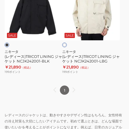
ィ
ィ
ー
ー
ス)TRICOT
ス)TRICOT
LINING
LINING
ア
ジ
ジ
イ
ャ
ャ
SALE
SALE
ボ
リ
ケ
ケ
ー
ッ
ッ
ニキータ
ニキータ
ト
ト
(レディース)TRICOT LINING ジャ
(レディース)TRICOT LINING ジャ
ケット NCJK242001-BLK
ケット NCJK242001-LBG
NCJK242001-
NCJK242001-
￥21,890
￥21,890
（税込）
（税込）
BLK
LBG
199
ポイント
199
ポイント
1
レディースのジャケットは、動きやすさやデザイン性はもちろん、女性特有
の冷え対策も大切にしたいアイテムです。初めて選ぶときは、どんな場面で
使いたいかを考えることがポイントになります。例えば、日常のカジュアル