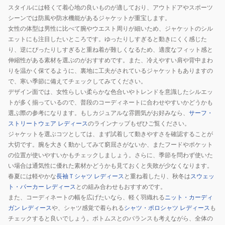
スタイルには軽くて着心地の良いものが適しており、アウトドアやスポーツ
シーンでは防風や防水機能があるジャケットが重宝します。
女性の体型は男性に比べて腕やウエスト周りが細いため、ジャケットのシル
エットにも注目したいところです。ゆったりしすぎると動きにくく感じた
り、逆にぴったりしすぎると重ね着が難しくなるため、適度なフィット感と
伸縮性がある素材を選ぶのがおすすめです。また、冷えやすい肩や背中まわ
りを温かく保てるように、裏地に工夫がされているジャケットもありますの
で、寒い季節に備えてチェックしてみてください。
デザイン面では、女性らしい柔らかな色合いやトレンドを意識したシルエッ
トが多く揃っているので、普段のコーディネートに合わせやすいかどうかも
選ぶ際の参考になります。もしカジュアルな雰囲気がお好みなら、
サーフ・
ストリートウェア レディース
のラインナップもぜひご覧ください。
ジャケットを選ぶコツとしては、まず試着して動きやすさを確認することが
大切です。腕を大きく動かしてみて窮屈さがないか、またフードやポケット
の位置が使いやすいかもチェックしましょう。さらに、季節を問わず使いた
い場合は通気性に優れた素材かどうかも見ておくと失敗が少なくなります。
春夏には軽やかな
長袖Ｔシャツ レディース
と重ね着したり、秋冬は
スウェッ
ト・パーカー レディース
との組み合わせもおすすめです。
また、コーディネートの幅を広げたいなら、軽く羽織れる
ニット・カーディ
ガン レディース
や、シャツ感覚で着られる
シャツ・ポロシャツ レディース
も
チェックすると良いでしょう。ボトムスとのバランスも考えながら、全体の