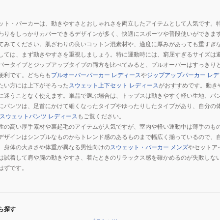
ット・パーカーは、動きやすさとおしゃれさを両立したアイテムとして人気です。
わりをしっかりカバーできるデザインが多く、快適にスポーツや普段使いができま
てみてください。肌ざわりの良いコットン混素材や、適度に厚みがあっても重すぎ
しては、まず動きやすさを重視しましょう。特に運動時には、窮屈すぎるサイズは
バータイプとジップアップタイプの両方を比べてみると、プルオーバーはすっきり
便利です。どちらも
プルオーバーパーカー レディース
や
ジップアップパーカー レデ
たい方には上下がそろった
スウェット上下セット レディース
がおすすめです。動き
に迷うことなく使えます。単品で選ぶ場合は、トップスは動きやすく軽い生地、パ
にパンツは、足首にかけて細くなったタイプやゆったりしたタイプがあり、自分の
スウェットパンツ レディース
もご覧ください。
性の高い厚手素材や裏起毛のアイテムが人気ですが、室内や軽い運動中は薄手のも
デザインはシンプルなものからトレンド感のあるものまで幅広く揃っているので、
、身体の大きさや体重が異なる男性向けの
スウェット・パーカー メンズ
やセットア
は試着して肩や腕の動きやすさ、着たときのリラックス感を確かめるのが失敗しな
はずです。
ら探す