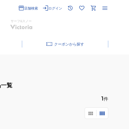
店舗検索
ログイン
サーフ&スノー
クーポン
品一覧
1
件