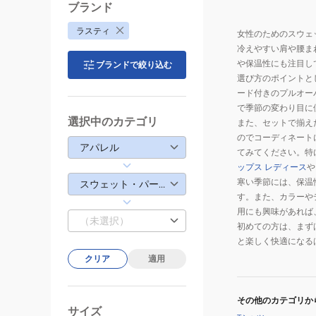
ブランド
ラスティ
女性のためのスウェ
冷えやすい肩や腰ま
や保温性にも注目し
ブランドで絞り込む
選び方のポイントと
ード付きのプルオー
で季節の変わり目に
選択中のカテゴリ
また、セットで揃え
のでコーディネート
アパレル
てみてください。特
ップス レディース
や
寒い季節には、保温
スウェット・パーカー
す。また、カラーや
用にも興味があれば
（未選択）
初めての方は、まず
と楽しく快適になる
クリア
適用
その他のカテゴリか
サイズ