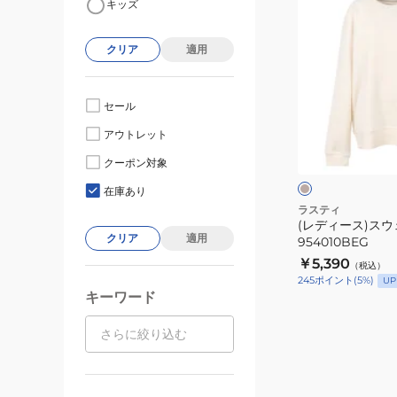
キッズ
デ
ィ
クリア
適用
ー
ス)
ス
セール
ウ
ベ
アウトレット
ェ
ー
ジ
ッ
クーポン対象
ュ
ト
在庫あり
シ
ラスティ
(レディース)ス
ャ
クリア
適用
954010BEG
ツ
￥5,390
（税込）
954010BEG
245
ポイント
(
5
%)
UP
キーワード