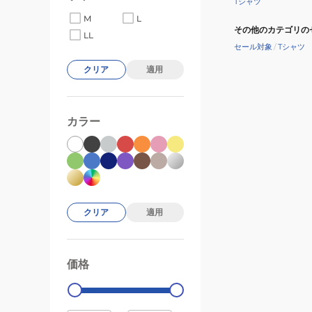
Tシャツ
M
L
その他のカテゴリの
LL
セール対象
/
Tシャツ
クリア
適用
カラー
クリア
適用
価格
99000
0