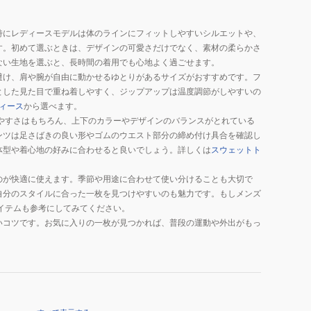
特にレディースモデルは体のラインにフィットしやすいシルエットや、
す。初めて選ぶときは、デザインの可愛さだけでなく、素材の柔らかさ
ない生地を選ぶと、長時間の着用でも心地よく過ごせます。
避け、肩や腕が自由に動かせるゆとりがあるサイズがおすすめです。フ
とした見た目で重ね着しやすく、ジップアップは温度調節がしやすいの
ィース
から選べます。
やすさはもちろん、上下のカラーやデザインのバランスがとれている
ンツは足さばきの良い形やゴムのウエスト部分の締め付け具合を確認し
体型や着心地の好みに合わせると良いでしょう。詳しくは
スウェットト
のが快適に使えます。季節や用途に合わせて使い分けることも大切で
自分のスタイルに合った一枚を見つけやすいのも魅力です。もしメンズ
イテムも参考にしてみてください。
いコツです。お気に入りの一枚が見つかれば、普段の運動や外出がもっ