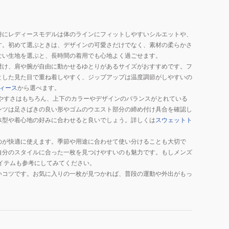
特にレディースモデルは体のラインにフィットしやすいシルエットや、
す。初めて選ぶときは、デザインの可愛さだけでなく、素材の柔らかさ
ない生地を選ぶと、長時間の着用でも心地よく過ごせます。
避け、肩や腕が自由に動かせるゆとりがあるサイズがおすすめです。フ
とした見た目で重ね着しやすく、ジップアップは温度調節がしやすいの
ィース
から選べます。
やすさはもちろん、上下のカラーやデザインのバランスがとれている
ンツは足さばきの良い形やゴムのウエスト部分の締め付け具合を確認し
体型や着心地の好みに合わせると良いでしょう。詳しくは
スウェットト
のが快適に使えます。季節や用途に合わせて使い分けることも大切で
自分のスタイルに合った一枚を見つけやすいのも魅力です。もしメンズ
イテムも参考にしてみてください。
いコツです。お気に入りの一枚が見つかれば、普段の運動や外出がもっ