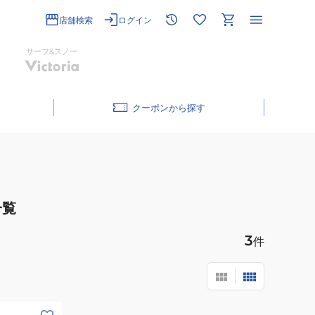
店舗検索
ログイン
サーフ&スノー
クーポン
一覧
3
件