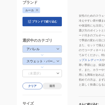
ブランド
ルーカ
女性のためのスウェ
冷えやすい肩や腰ま
ブランドで絞り込む
や保温性にも注目し
選び方のポイントと
ード付きのプルオー
選択中のカテゴリ
で季節の変わり目に
また、セットで揃え
アパレル
のでコーディネート
てみてください。特
ップス レディース
や
スウェット・パーカー
寒い季節には、保温
す。また、カラーや
（未選択）
用にも興味があれば
初めての方は、まず
と楽しく快適になる
クリア
適用
サイズ
さらに絞り込む