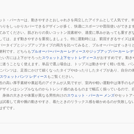
ット・パーカーは、動きやすさとおしゃれさを両立したアイテムとして人気です。
わりをしっかりカバーできるデザインが多く、快適にスポーツや普段使いができま
てみてください。肌ざわりの良いコットン混素材や、適度に厚みがあっても重すぎ
しては、まず動きやすさを重視しましょう。特に運動時には、窮屈すぎるサイズは
バータイプとジップアップタイプの両方を比べてみると、プルオーバーはすっきり
便利です。どちらも
プルオーバーパーカー レディース
や
ジップアップパーカー レデ
たい方には上下がそろった
スウェット上下セット レディース
がおすすめです。動き
に迷うことなく使えます。単品で選ぶ場合は、トップスは動きやすく軽い生地、パ
にパンツは、足首にかけて細くなったタイプやゆったりしたタイプがあり、自分の
スウェットパンツ レディース
もご覧ください。
性の高い厚手素材や裏起毛のアイテムが人気ですが、室内や軽い運動中は薄手のも
デザインはシンプルなものからトレンド感のあるものまで幅広く揃っているので、
、身体の大きさや体重が異なる男性向けの
スウェット・パーカー メンズ
やセットア
は試着して肩や腕の動きやすさ、着たときのリラックス感を確かめるのが失敗しな
はずです。