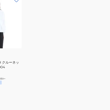
H クルーネッ
04
税込）