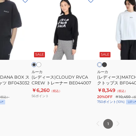
デ
デ
ィ
ィ
ー
ー
ス)CLOUDY
ス)MATCH
RVCA
ク
CREW
ル
ブ
オ
ブ
ホ
ラ
フ
ト
ー
ラ
ワ
ッ
ホ
ッ
SALE
SALE
イ
レ
ネ
ク
ワ
ト
ー
ッ
ナ
ク
ルーカ
ルーカ
DANA BOX ス
(レディース)CLOUDY RVCA
(レディース)MATC
ー
ト
 BF043032
CREW トレーナー BE044007
クトップス BF0440
BE044007
ッ
￥6,260
￥8,349
（税込）
（税込）
プ
56
ポイント
20%OFF
￥10,450
（税込）
（
ス
750
ポイント
(
10
%)
UP
BF044004
1