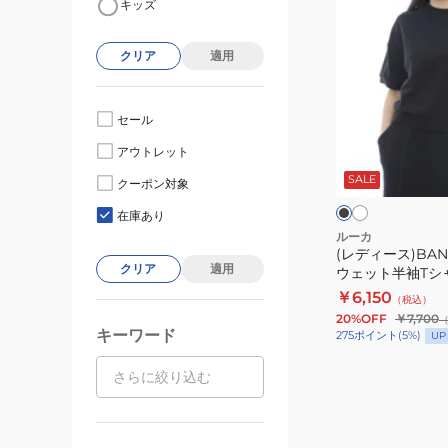
キッズ
デ
ィ
クリア
適用
ー
ス)BANDANA
BOX
セール
ス
ホ
ブ
アウトレット
ワ
ウ
ラ
イ
ッ
SALE
ェ
クーポン対象
ト
ク
ク
ッ
イ
在庫あり
ト
ト
ルーカ
(レディース)BAN
半
クリア
適用
ウェット半袖Tシャツ
袖
￥6,150
（税込）
T
20%OFF
￥7,700
シ
キーワード
275
ポイント
(
5
%)
UP
ャ
ツ
BF043032