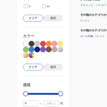
スウェット・パーカー
S
M
その他のカテゴリか
クリア
適用
Tシャツ
その他のカテゴリの
カラー
セール対象
/
Tシャツ
クリア
適用
価格
99000
0
～
円