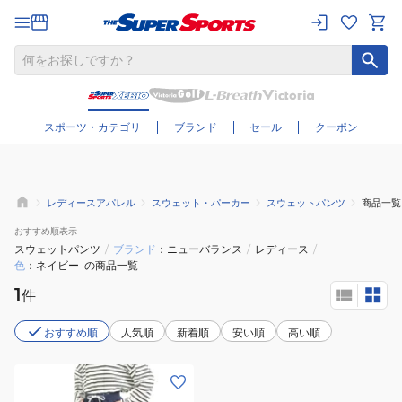
さらに絞り込む
スポーツ・カテゴリ
ブランド
セール
クーポン
レディースアパレル
スウェット・パーカー
スウェットパンツ
商品一覧
おすすめ
順表示
スウェットパンツ
/
ブランド
ニューバランス
/
レディース
/
色
ネイビー
の商品一覧
1
件
おすすめ順
人気順
新着順
安い順
高い順