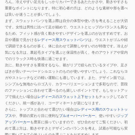
ろん、冷えやすい足元をしっかりカバーできるあたたかさや、動きやすさも
重要なポイントになります。特に初心者の方は、どのような素材や形を選べ
ば良いか迷うことが多いでしょう。
まず、スウェットパンツを選ぶ際は自分の体型や使い方を考えることが大切
です。女性は男性に比べて足が細めで、ウエストとヒップのバランスも異な
るため、フィット感が良く動きやすいデザインを選ぶのがおすすめです。お
店や通販で見かける
レディース用スウェットパンツ
は、ウエストがゴムや紐
で調節できるものが多く、体に合わせて調整しやすいのが特徴です。冷えが
気になる方は、裏起毛タイプを選ぶと保温性が高く、冬のアウトドアや室内
でのリラックス時も快適に過ごせます。
次に、動きやすさを重視するなら、裾がリブで絞られているタイプや、足さ
ばきが良いテーパードシルエットのものが使いやすいでしょう。これならヨ
ガやストレッチなどの軽い運動にも適しています。また、デザイン面では、
シンプルな無地からロゴ入り、カラーバリエーションまで多彩なので、普段
のファッションに合わせて選べるのも嬉しいポイントです。もしセットアッ
プで揃えたい場合は
レディースのスウェット上下セット
もチェックしてみて
ください。統一感があり、コーディネートが楽になります。
さらに、トップスと合わせて選びたい場合は
レディース用のスウェットトッ
プス
や、季節の変わり目に便利な
プルオーバーパーカー
、使いやすい
ジップ
アップパーカー
も豊富に揃っていますので、ぜひ合わせてご覧ください。初
めて選ぶ方は、動きやすさとデザインのバランスを考え、試着が可能なら実
際に動いてみて心地よいものを選ぶことをおすすめします。