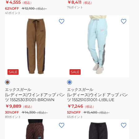
CHARCOAL
￥4,555
￥8,411
（税込）
（税込）
155251031003-
76
ポイント
62%OFF
￥12,100
（税込）
LT
41
ポイント
(レ
(レ
YELLOW
デ
デ
ィ
ィ
ー
ー
ス)
ス)
ワ
ウ
ラ
イ
イ
イ
ン
ン
ト
SALE
SALE
ブ
ド
ド
ル
ア
ア
ー
エックスガール
エックスガール
ッ
ッ
(レディース)ワインドアップ パン
(レディース)ウインド アップ パン
ツ 155253031001-BROWN
ツ 155251031001-LtBLUE
プ
プ
￥9,889
￥7,246
（税込）
（税込）
パ
パ
30%OFF
￥14,300
52%OFF
￥15,400
（税込）
（税込）
ン
ン
89
ポイント
65
ポイント
(レ
(レ
ツ
ツ
デ
デ
155253031001-
155251031001-
ィ
ィ
BROWN
LtBLUE