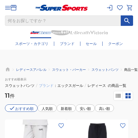
さらに絞り込む
スポーツ・カテゴリ
ブランド
セール
クーポン
レディースアパレル
スウェット・パーカー
スウェットパンツ
商品一覧
おすすめ
順表示
スウェットパンツ
/
ブランド
エックスガール
/
レディース
の商品一覧
11
件
おすすめ順
人気順
新着順
安い順
高い順
(レ
(レ
デ
デ