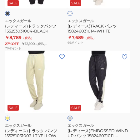
ッ
ツ
SALE
SALE
イ
ト
ク
158246031014-
パ
WHITE
エックスガール
エックスガール
ン
(レディース)トラックパンツ
(レディース)TRACK パンツ
155253031004-BLACK
158246031014-WHITE
ツ
￥8,789
￥7,689
（税込）
（税込）
155253031004-
69
ポイント
27%OFF
￥12,100
（税込）
BLACK
79
ポイント
(レ
(レ
デ
デ
ィ
ィ
ー
ー
ス)
ス)EMBOSSED
ト
WIND
チ
ラ
UP
ャ
ッ
パ
コ
SALE
SALE
ー
ク
ン
ル
パ
ツ
グ
エックスガール
エックスガール
レ
ン
158246031011-
(レディース)トラック パンツ
(レディース)EMBOSSED WIND
ー
155251031003-LT YELLOW
UP パンツ 158246031011-
ツ
CHARCOAL