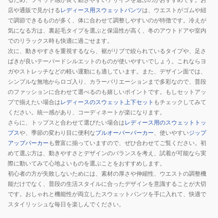
店や通販で見かける
レディース用スウェットパンツ
は、ウエストがゴムや紐
で調節できるものが多く、体に合わせて調整しやすいのが特徴です。冷えが
気になる方は、裏起毛タイプを選ぶと保温性が高く、冬のアウトドアや室内
でのリラックス時も快適に過ごせます。
次に、動きやすさを重視するなら、裾がリブで絞られているタイプや、足さ
ばきが良いテーパードシルエットのものが使いやすいでしょう。これならヨ
ガやストレッチなどの軽い運動にも適しています。また、デザイン面では、
シンプルな無地からロゴ入り、カラーバリエーションまで多彩なので、普段
のファッションに合わせて選べるのも嬉しいポイントです。もしセットアッ
プで揃えたい場合は
レディースのスウェット上下セット
もチェックしてみて
ください。統一感があり、コーディネートが楽になります。
さらに、トップスと合わせて選びたい場合は
レディース用のスウェットトッ
プス
や、季節の変わり目に便利な
プルオーバーパーカー
、使いやすい
ジップ
アップパーカー
も豊富に揃っていますので、ぜひ合わせてご覧ください。初
めて選ぶ方は、動きやすさとデザインのバランスを考え、試着が可能なら実
際に動いてみて心地よいものを選ぶことをおすすめします。
初心者の方が失敗しないためには、素材の厚さや伸縮性、ウエストの調整機
能だけでなく、普段の生活スタイルに合ったデザインを意識することが大切
です。おしゃれと機能性が両立したスウェットパンツを手に入れて、快適で
スタイリッシュな毎日を楽しんでください。