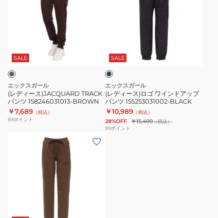
ー
ー
ス)JACQUARD
ス)
TRACK
ロ
ブ
パ
ゴ
ラ
ン
ワ
ッ
SALE
SALE
ク
ツ
イ
158246031013-
ン
エックスガール
エックスガール
BROWN
ド
(レディース)JACQUARD TRACK
(レディース)ロゴ ワインドアップ
パンツ 158246031013-BROWN
パンツ 155253031002-BLACK
ア
￥7,689
￥10,989
（税込）
（税込）
ッ
69
ポイント
28%OFF
￥15,400
（税込）
プ
99
ポイント
(レ
パ
デ
ン
ィ
ツ
ー
155253031002-
ス)
BLACK
ト
ラ