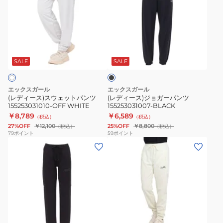
ィ
ィ
ー
ー
ス)
ス)
ス
ジ
ブ
ウ
ョ
ラ
ェ
ガ
ッ
SALE
SALE
ク
ッ
ー
ト
パ
エックスガール
エックスガール
パ
ン
(レディース)スウェットパンツ
(レディース)ジョガーパンツ
155253031010-OFF WHITE
155253031007-BLACK
ン
ツ
￥8,789
￥6,589
（税込）
（税込）
ツ
155253031007-
27%OFF
￥12,100
25%OFF
￥8,800
（税込）
（税込）
155253031010-
BLACK
79
ポイント
59
ポイント
(レ
(レ
OFF
デ
デ
WHITE
ィ
ィ
ー
ー
ス)
ス)TRACK
ト
パ
ホ
ラ
ン
ワ