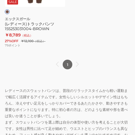
ッ
SALE
ク
パ
エックスガール
ン
(レディース)トラックパンツ
155253031004-BROWN
ツ
￥8,789
（税込）
155253031004-
27%OFF
￥12,100
（税込）
BROWN
79
ポイント
1
レディースのスウェットパンツは、普段のリラックスタイムから軽い運動ま
で幅広く活躍するアイテムです。女性らしいシルエットやデザイン性はもち
ろん、冷えやすい足元をしっかりカバーできるあたたかさや、動きやすさも
重要なポイントになります。特に初心者の方は、どのような素材や形を選べ
ば良いか迷うことが多いでしょう。
まず、スウェットパンツを選ぶ際は自分の体型や使い方を考えることが大切
です。女性は男性に比べて足が細めで、ウエストとヒップのバランスも異な
るため、フィット感が良く動きやすいデザインを選ぶのがおすすめです。お