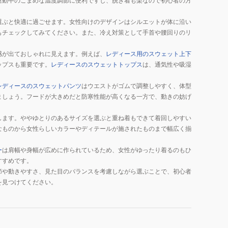
運動中のこまめな温度調節に便利ですし、脱ぎ着も楽なので初心者の方
選ぶと快適に過ごせます。女性向けのデザインはシルエットが体に沿い
もチェックしてみてください。また、冷え対策として手首や腰回りのリ
感が出ておしゃれに見えます。例えば、
レディース用のスウェット上下
ップスも重要です。
レディースのスウェットトップス
は、通気性や吸湿
レディースのスウェットパンツ
はウエストがゴムで調整しやすく、体型
ましょう。フードが大きめだと防寒性能が高くなる一方で、動きの妨げ
します。ややゆとりのあるサイズを選ぶと重ね着もできて着回しやすい
なものから女性らしいカラーやディテールが施されたものまで幅広く揃
ー
は肩幅や身幅が広めに作られているため、女性がゆったり着るのもひ
すすめです。
節や動きやすさ、見た目のバランスを考慮しながら選ぶことで、初心者
を見つけてください。