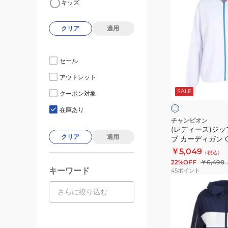
キッズ
デ
ィ
クリア
適用
ー
ス)
ジ
セール
ッ
ホ
アウトレット
プ
ワ
SALE
イ
ロ
クーポン対象
ク
ト
ン
在庫あり
グ
チャンピオン
(レディース)ジッ
ス
クリア
適用
ブ カーディガン CW
リ
￥5,049
（税込）
ー
22%OFF
￥6,490
ブ
キーワード
45
ポイント
カ
(レ
ー
デ
デ
ィ
ィ
ー