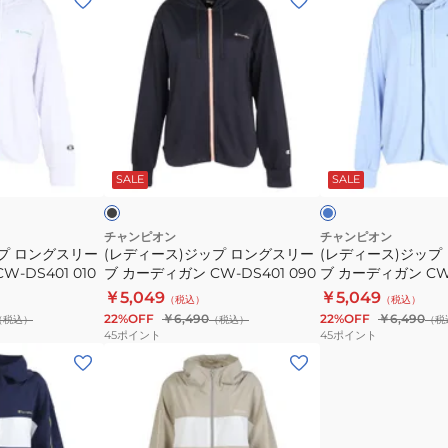
デ
デ
ィ
ィ
ー
ー
ス)
ス)
ジ
ジ
ッ
ッ
ブ
サ
プ
プ
ラ
ッ
ッ
ク
SALE
SALE
ボ
ロ
ロ
ス
リ
ン
ン
ー
グ
グ
チャンピオン
チャンピオン
プ ロングスリー
(レディース)ジップ ロングスリー
(レディース)ジップ
ス
ス
-DS401 010
ブ カーディガン CW-DS401 090
ブ カーディガン CW-
リ
リ
￥5,049
￥5,049
（税込）
（税込）
ー
ー
22%OFF
￥6,490
22%OFF
￥6,490
（税込）
（税込）
（税
ブ
ブ
45
ポイント
45
ポイント
カ
カ
(レ
ー
ー
デ
デ
デ
ィ
ィ
ィ
ー