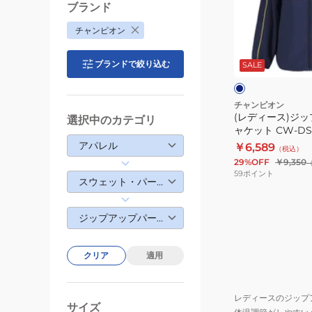
ガ
ス)
ブランド
ン
ジ
チャンピオン
CW-
ッ
ダ
DS401
プ
ー
ブランドで絞り込む
ク
SALE
010
フ
ブ
ベ
ー
ル
ー
ー
ジ
デ
チャンピオン
ュ
(レディース)ジッ
ッ
選択中のカテゴリ
ャケット CW-DSC
ド
アパレル
￥6,589
（税込）
ジ
29%OFF
￥9,350
ャ
59
ポイント
スウェット・パーカー
ケ
ッ
ジップアップパーカー
ト
CW-
DSC01
クリア
適用
365
レディースのジップ
サイズ