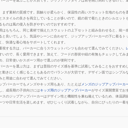
パーカーを選ぶことが大切です。ジップアップタイプは前を開け閉めできるので、
、まず素材の質感です。肌触りが柔らかく、保温性の高いスウェット生地のものを
とスタイルの良さを両立していることが多いので、鏡の前で着たときのシルエット
るものは風の侵入を防ぎやすいのでおすすめです。
用はもちろん、同じ素材で揃えたスウェットの上下セットと組み合わせると、統一
ると良いでしょう。気温やシーンに合わせて、ジップアップパーカーの下に着るト
く、快適な着心地をサポートしてくれます。
重視する方は、パーカーに合うスウェットパンツも合わせて選んでみてください。
すいので、長く愛用できます。加えて、フードの形状や紐の有無もチェックしてみ
め、日常使いかスポーツ用かで選ぶのが便利です。
パーカーを選ぶ方は、まずは普段のサイズ感を基準に試着してみることをおすすめ
と動きにくく感じることもあるのでバランスが大切です。デザイン面ではシンプル
みと用途に合わせて選んでみてください。
ップパーカーでもメンズやキッズ用もあり、たとえば
メンズのジップアップパーカ
し、成長期の子供向けには
キッズ用のジップアップパーカー
がサイズ展開豊富でお
ースのジップアップパーカーはデザイン性と機能性を兼ね備えているため、体温調
ーツや日常生活を楽しめます。ぜひじっくり試着しながら、自分にぴったりの一着