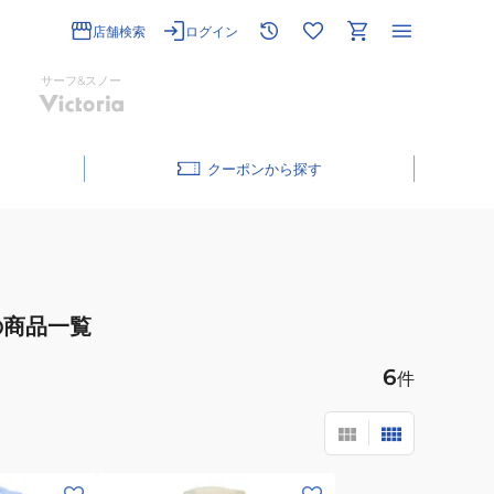
店舗検索
ログイン
サーフ&スノー
クーポン
の商品一覧
6
件
(レ