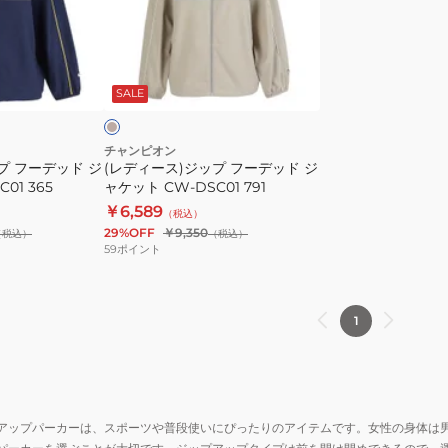
ガ
ガ
ス)
ン
ン
ジ
CW-
CW-
ッ
サ
DS401
DS401
プ
ン
ド
SALE
090
320
フ
ー
デ
チャンピオン
プ フーデッド ジ
(レディース)ジップ フーデッド ジ
ッ
01 365
ャケット CW-DSC01 791
ド
￥6,589
（税込）
ジ
29%OFF
￥9,350
（税込）
（税込）
ャ
59
ポイント
ケ
ッ
ト
1
CW-
DSC01
791
アップパーカーは、スポーツや普段使いにぴったりのアイテムです。女性の身体は