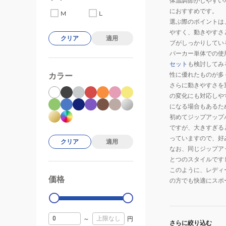
体温調節がしやすい
におすすめです。
M
L
選ぶ際のポイントは
やすく、動きやすさ
クリア
適用
ブがしっかりしてい
パーカー単体での使
セット
も検討してみ
性に優れたものが多
カラー
さらに動きやすさを
の変化にも対応しや
になる場合もあるた
初めてジップアップ
ですが、大きすぎる
っていますので、好
クリア
適用
なお、同じジップア
とつのスタイルです
このように、レディ
価格
99000
0
の方でも快適にスポ
～
円
さらに絞り込む