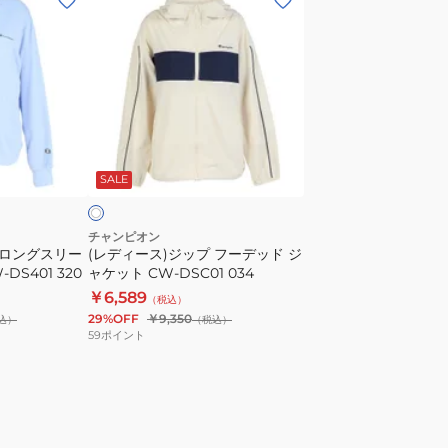
デ
ィ
ー
ス)
ジ
ッ
ア
プ
イ
SALE
フ
ー
デ
チャンピオン
 ロングスリー
(レディース)ジップ フーデッド ジ
ッ
DS401 320
ャケット CW-DSC01 034
ド
￥6,589
（税込）
ジ
29%OFF
￥9,350
込）
（税込）
ャ
59
ポイント
ケ
ッ
ト
CW-