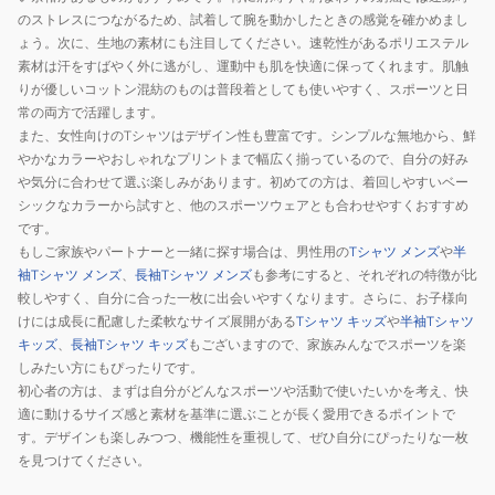
のストレスにつながるため、試着して腕を動かしたときの感覚を確かめまし
ょう。次に、生地の素材にも注目してください。速乾性があるポリエステル
素材は汗をすばやく外に逃がし、運動中も肌を快適に保ってくれます。肌触
りが優しいコットン混紡のものは普段着としても使いやすく、スポーツと日
常の両方で活躍します。
また、女性向けのTシャツはデザイン性も豊富です。シンプルな無地から、鮮
やかなカラーやおしゃれなプリントまで幅広く揃っているので、自分の好み
や気分に合わせて選ぶ楽しみがあります。初めての方は、着回しやすいベー
シックなカラーから試すと、他のスポーツウェアとも合わせやすくおすすめ
です。
もしご家族やパートナーと一緒に探す場合は、男性用の
Tシャツ メンズ
や
半
袖Tシャツ メンズ
、
長袖Tシャツ メンズ
も参考にすると、それぞれの特徴が比
較しやすく、自分に合った一枚に出会いやすくなります。さらに、お子様向
けには成長に配慮した柔軟なサイズ展開がある
Tシャツ キッズ
や
半袖Tシャツ
キッズ
、
長袖Tシャツ キッズ
もございますので、家族みんなでスポーツを楽
しみたい方にもぴったりです。
初心者の方は、まずは自分がどんなスポーツや活動で使いたいかを考え、快
適に動けるサイズ感と素材を基準に選ぶことが長く愛用できるポイントで
す。デザインも楽しみつつ、機能性を重視して、ぜひ自分にぴったりな一枚
を見つけてください。