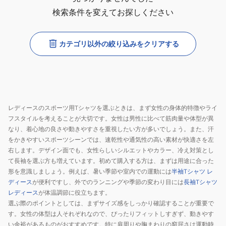
検索条件を変えてお探しください
カテゴリ以外の絞り込みをクリアする
レディースのスポーツ用Tシャツを選ぶときは、まず女性の身体的特徴やライ
フスタイルを考えることが大切です。女性は男性に比べて筋肉量や体型が異
なり、着心地の良さや動きやすさを重視したい方が多いでしょう。また、汗
をかきやすいスポーツシーンでは、速乾性や通気性の高い素材が快適さを左
右します。デザイン面でも、女性らしいシルエットやカラー、冷え対策とし
て長袖を選ぶ方も増えています。初めて購入する方は、まずは用途に合った
形を意識しましょう。例えば、暑い季節や室内での運動には
半袖Tシャツ レ
ディース
が便利ですし、外でのランニングや季節の変わり目には
長袖Tシャツ
レディース
が体温調節に役立ちます。
選ぶ際のポイントとしては、まずサイズ感をしっかり確認することが重要で
す。女性の体型は人それぞれなので、ぴったりフィットしすぎず、動きやす
い余裕があるものがおすすめです。特に肩周りや胸まわりの窮屈さは運動時