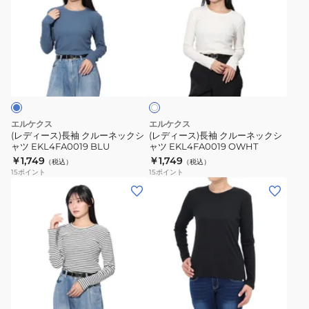
ィ
ィ
ー
ー
ス)
ス)
長
長
オ
袖
袖
フ
ク
ク
ホ
ワ
ル
ル
イ
ー
ー
ト
エルケクス
エルケクス
ネ
ネ
(レディース)長袖 クルーネックシ
(レディース)長袖 クルーネックシ
ャツ EKL4FA0019 BLU
ャツ EKL4FA0019 OWHT
ッ
ッ
￥1,749
￥1,749
（税込）
（税込）
ク
ク
15
ポイント
15
ポイント
シ
シ
(レ
(レ
ャ
ャ
デ
デ
ツ
ツ
ィ
ィ
EKL4FA0019
EKL4FA0019
ー
ー
BLU
OWHT
ス)
ス)
ロ
長
ブ
ン
袖
ラ
グ
ク
ッ