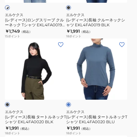
ク
ス
ル
リ
ー
エルケクス
エルケクス
ー
ネ
(レディース)ロングスリーブ クル
(レディース)長袖 クルーネックシ
ーネック Tシャツ EKL4FA0019
ャツ EKL4FA0019 BLK
ブ
ッ
WHXBL
￥1,749
￥1,991
（税込）
（税込）
ク
ク
15
ポイント
18
ポイント
ル
シ
(レ
(レ
ー
ャ
デ
デ
ネ
ツ
ィ
ィ
ッ
EKL4FA0019
ー
ー
ク
BLK
ス)
ス)
T
長
長
ブ
シ
袖
袖
ル
ャ
タ
タ
ー
ツ
ー
ー
EKL4FA0019
ト
ト
エルケクス
エルケクス
WHXBL
ル
ル
(レディース)長袖 タートルネックT
(レディース)長袖 タートルネックT
シャツ EKL4FA0020 BLK
シャツ EKL4FA0020 BLU
ネ
ネ
￥1,991
￥1,991
（税込）
（税込）
ッ
ッ
18
ポイント
18
ポイント