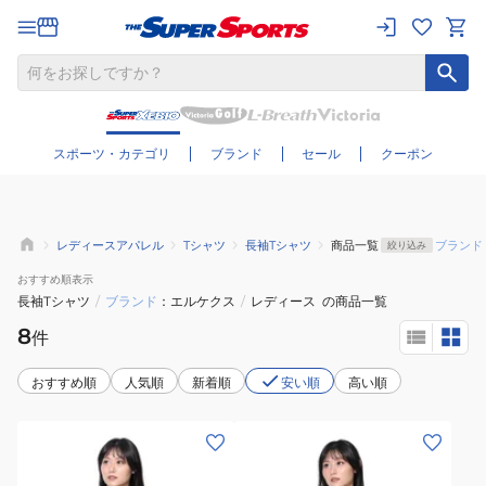
さらに絞り込む
スポーツ・カテゴリ
ブランド
セール
クーポン
レディースアパレル
Tシャツ
長袖Tシャツ
商品一覧
ブランド
絞り込み
おすすめ
順表示
長袖Tシャツ
/
ブランド
エルケクス
/
レディース
の商品一覧
8
件
おすすめ順
人気順
新着順
安い順
高い順
(レ
(レ
デ
デ