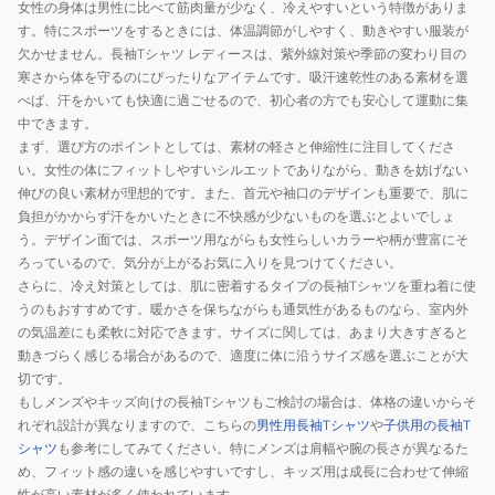
女性の身体は男性に比べて筋肉量が少なく、冷えやすいという特徴がありま
OWHT
WHXBL
す。特にスポーツをするときには、体温調節がしやすく、動きやすい服装が
欠かせません。長袖Tシャツ レディースは、紫外線対策や季節の変わり目の
寒さから体を守るのにぴったりなアイテムです。吸汗速乾性のある素材を選
べば、汗をかいても快適に過ごせるので、初心者の方でも安心して運動に集
中できます。
まず、選び方のポイントとしては、素材の軽さと伸縮性に注目してくださ
い。女性の体にフィットしやすいシルエットでありながら、動きを妨げない
伸びの良い素材が理想的です。また、首元や袖口のデザインも重要で、肌に
負担がかからず汗をかいたときに不快感が少ないものを選ぶとよいでしょ
う。デザイン面では、スポーツ用ながらも女性らしいカラーや柄が豊富にそ
ろっているので、気分が上がるお気に入りを見つけてください。
さらに、冷え対策としては、肌に密着するタイプの長袖Tシャツを重ね着に使
うのもおすすめです。暖かさを保ちながらも通気性があるものなら、室内外
の気温差にも柔軟に対応できます。サイズに関しては、あまり大きすぎると
動きづらく感じる場合があるので、適度に体に沿うサイズ感を選ぶことが大
切です。
もしメンズやキッズ向けの長袖Tシャツもご検討の場合は、体格の違いからそ
れぞれ設計が異なりますので、こちらの
男性用長袖Tシャツ
や
子供用の長袖T
シャツ
も参考にしてみてください。特にメンズは肩幅や腕の長さが異なるた
め、フィット感の違いを感じやすいですし、キッズ用は成長に合わせて伸縮
性が高い素材が多く使われています。