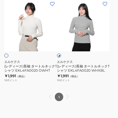
ク
ク
(レ
(レ
T
T
デ
デ
シ
シ
ィ
ィ
ャ
ャ
ー
ー
ツ
ツ
ス)
ス)
EKL4FA0020
EKL4FA0020
長
長
ホ
BLK
BLU
袖
袖
ワ
タ
タ
イ
ト
ー
ー
×
ト
ト
ブ
エルケクス
エルケクス
ル
ル
ラ
(レディース)長袖 タートルネックT
(レディース)長袖 タートルネックT
ッ
シャツ EKL4FA0020 OWHT
シャツ EKL4FA0020 WHXBL
ネ
ネ
ク
￥1,991
￥1,991
（税込）
（税込）
ッ
ッ
18
ポイント
18
ポイント
ク
ク
T
T
シ
シ
1
ャ
ャ
ツ
ツ
EKL4FA0020
EKL4FA0020