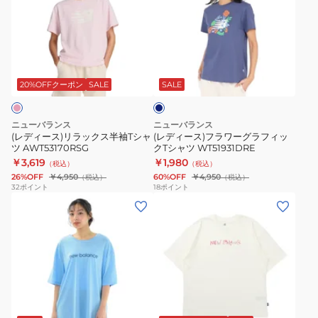
ー
ー
バ
WT41512NNY
ス)
ス)
ー
リ
フ
サ
ダ
ラ
ラ
イ
ー
ッ
ワ
ズ
ク
20%OFFクーポン
SALE
SALE
ブ
ク
ー
半
ル
ス
グ
袖
ー
ニューバランス
ニューバランス
半
ラ
T
(レディース)リラックス半袖Tシャ
(レディース)フラワーグラフィッ
ツ AWT53170RSG
クTシャツ WT51931DRE
袖
フ
シ
￥3,619
￥1,980
（税込）
（税込）
T
ィ
ャ
26%OFF
￥4,950
60%OFF
￥4,950
（税込）
（税込）
シ
ッ
ツ
32
ポイント
18
ポイント
(レ
(レ
ャ
ク
WT61P205BK
デ
デ
ツ
T
ィ
ィ
AWT53170RSG
シ
ー
ー
ャ
ス)Hyper
ス)
ツ
Density
ビ
WT51931DRE
ア
オ
ジ
イ