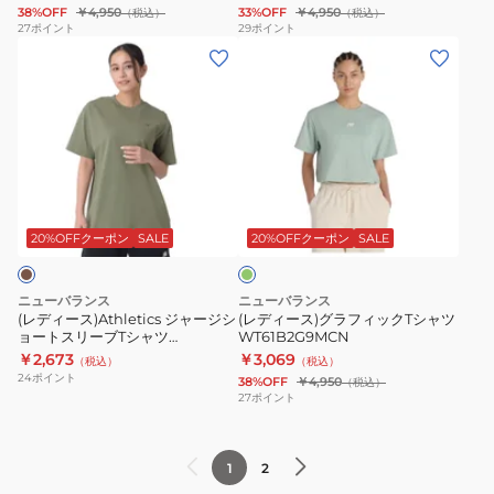
38%OFF
￥4,950
33%OFF
￥4,950
（税込）
（税込）
ャ
バ
ン
ブ
27
ポイント
29
ポイント
(レ
(レ
ツ
ー
ク
T
デ
デ
WT61B2G9BK
サ
シ
ィ
ィ
イ
ャ
ー
ー
ズ
ツ
ス)Athletics
ス)
T
WT51908AAZ
ジ
グ
シ
オ
ャ
ラ
ャ
リ
ー
フ
ツ
ー
20%OFFクーポン
SALE
20%OFFクーポン
SALE
ブ
ジ
ィ
WT61U5F6ABC
シ
ッ
ニューバランス
ニューバランス
ョ
ク
(レディース)Athletics ジャージシ
(レディース)グラフィックTシャツ
ョートスリーブTシャツ
WT61B2G9MCN
ー
T
WT41501DEK
￥2,673
￥3,069
（税込）
（税込）
ト
シ
24
ポイント
38%OFF
￥4,950
（税込）
ス
ャ
27
ポイント
リ
ツ
ー
WT61B2G9MCN
1
2
ブ