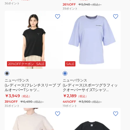
シ
ー
36
ポイント
26%OFF
￥5,940
（税込）
ョ
イ
39
ポイント
(レ
(レ
ー
エ
デ
デ
ト
ロ
ィ
ィ
ス
ー
ー
ー
リ
ボ
ス)
ス)
ー
ク
フ
ス
ブ
シ
ラ
レ
ポ
T
ー
イ
ン
ー
シ
半
ト
20%OFFクーポン
SALE
SALE
ブ
チ
ツ
ャ
袖
ル
ス
グ
ツ
T
ー
ニューバランス
ニューバランス
リ
ラ
AWT35021-
シ
(レディース)フレンチスリーブ プ
(レディース)スポーツグラフィッ
ルオーバーTシャツ
クオーバーサイズTシャツ
ー
フ
WT
ャ
AWT55087BK
WT61P205DYK
￥3,949
￥2,189
（税込）
（税込）
ブ
ィ
ホ
ツ
39%OFF
￥6,490
44%OFF
￥3,960
（税込）
（税込）
プ
ッ
ワ
WT6140AEWT
35
ポイント
19
ポイント
(レ
(レ
ル
ク
イ
デ
デ
オ
オ
ト
ィ
ィ
ー
ー