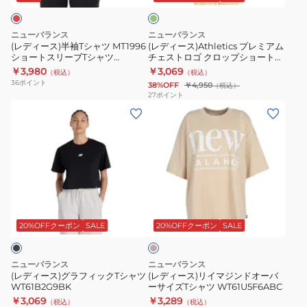
ン
シ
ア
ャ
ャ
ャ
ム
ツ
ツ
ニューバランス
ニューバランス
ツ
チ
AWT35021-
WT61O9PRBK
(レディース)半袖Tシャツ MT1996
(レディース)Athletics プレミアム
ショートスリーブTシャツ
チェストロゴ クロップショートス
MT1996
ェ
TWF
AWT35021-HAO ピンク
リーブTシャツ WT51908AAZ
￥3,980
￥3,069
（税込）
（税込）
シ
ス
ベ
36
ポイント
38%OFF
￥4,950
（税込）
ョ
ト
ー
27
ポイント
(レ
(レ
ー
ロ
ジ
デ
デ
ト
ゴ
ュ
ィ
ィ
ス
ク
ー
ー
リ
ロ
ス)
ス)
ー
ッ
グ
リ
ブ
プ
ベ
ラ
イ
T
シ
ー
フ
マ
シ
ョ
ジ
20%OFFクーポン
SALE
20%OFFクーポン
SALE
ュ
ィ
ジ
ャ
ー
ッ
ン
ツ
ト
ニューバランス
ニューバランス
ク
ド
AWT35021-
ス
(レディース)グラフィックTシャツ
(レディース)リイマジンドオーバ
WT61B2G9BK
ーサイズTシャツ WT61U5F6ABC
T
オ
HAO
リ
￥3,069
￥3,289
（税込）
（税込）
シ
ー
ピ
ー