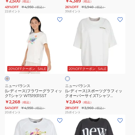
￥2,500
￥4,389
（税込）
（税込）
ー
ー
WT61M1JBSST
49%OFF
￥4,950
26%OFF
￥5,940
（税込）
（税込）
サ
マ
22
ポイント
39
ポイント
(レ
(レ
イ
ル
デ
デ
ズ
チ
ィ
ィ
T
ボ
ー
ー
シ
ク
ス)
ス)
ャ
シ
フ
ス
ツ
ー
ア
ラ
ポ
WT51930CYS
T
イ
ワ
ー
シ
20%OFFクーポン
SALE
20%OFFクーポン
SALE
ボ
リ
ー
ツ
ャ
ー
グ
グ
ツ
ニューバランス
ニューバランス
ラ
ラ
WT61371RBK
(レディース)フラワーグラフィッ
(レディース)スポーツグラフィッ
クTシャツ WT51931SST
クオーバーサイズTシャツ
フ
フ
WT61P205SST
￥2,268
￥2,849
（税込）
（税込）
ィ
ィ
54%OFF
￥4,950
28%OFF
￥3,960
（税込）
（税込）
ッ
ッ
20
ポイント
25
ポイント
(レ
(レ
ク
ク
デ
デ
T
オ
ィ
ィ
シ
ー