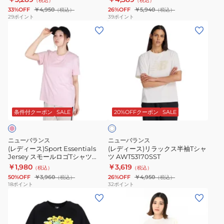
（税込）
（税込）
ー
WT61M1JBCOJ
33%OFF
￥4,950
26%OFF
￥5,940
（税込）
（税込）
ピ
29
ポイント
39
ポイント
(レ
(レ
ン
デ
デ
ク
ィ
ィ
ボ
ー
ー
ク
ス)Sport
ス)
シ
Essentials
リ
ー
オ
Jersey
ラ
T
フ
ス
ッ
シ
条件付クーポン
SALE
20%OFFクーポン
SALE
ホ
ワ
モ
ク
ャ
イ
ー
ス
ツ
ト
ニューバランス
ニューバランス
ル
半
WT61O9PRWT
(レディース)Sport Essentials
(レディース)リラックス半袖Tシャ
Jersey スモールロゴTシャツ
ツ AWT53170SST
ロ
袖
WT41509RSG
￥1,980
￥3,619
（税込）
（税込）
ゴ
T
50%OFF
￥3,960
26%OFF
￥4,950
（税込）
（税込）
T
シ
18
ポイント
32
ポイント
(レ
(レ
シ
ャ
デ
デ
ャ
ツ
ィ
ィ
ツ
AWT53170SST