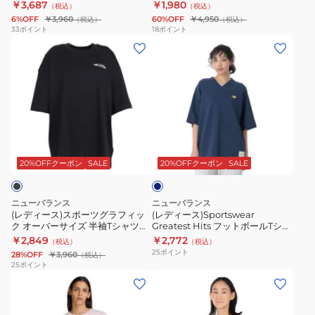
￥3,687
￥1,980
（税込）
（税込）
WT41509BK
ィ
6%OFF
￥3,960
60%OFF
￥4,950
（税込）
（税込）
ッ
33
ポイント
18
ポイント
(レ
(レ
ク
デ
デ
T
ィ
ィ
シ
ー
ー
ャ
ス)
ス)Sportswear
ツ
ス
Greatest
WT51931BK
ネ
ポ
Hits
イ
ー
フ
ビ
20%OFFクーポン
SALE
20%OFFクーポン
SALE
ー
ツ
ッ
グ
ト
ニューバランス
ニューバランス
ラ
ボ
(レディース)スポーツグラフィッ
(レディース)Sportswear
ク オーバーサイズ 半袖Tシャツ
Greatest Hits フットボールTシャ
フ
ー
WT61P205BK
ツ WT41512NNY
￥2,849
￥2,772
（税込）
（税込）
ィ
ル
25
ポイント
28%OFF
￥3,960
（税込）
ッ
T
25
ポイント
(レ
(レ
ク
シ
デ
デ
オ
ャ
ィ
ィ
ー
ツ