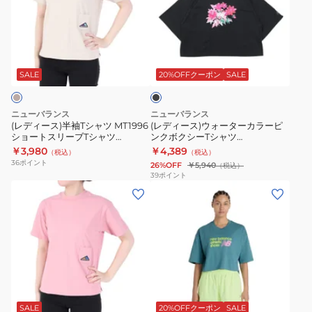
ー
ー
バ
バ
ス)
ス)
ー
ー
半
ウ
T
サ
ブ
袖
ォ
シ
イ
ラ
T
ー
ャ
ズ
ッ
SALE
20%OFFクーポン
SALE
ク
シ
タ
ツ
T
ャ
ー
AWT55087BK
シ
ニューバランス
ニューバランス
ツ
カ
ャ
(レディース)半袖Tシャツ MT1996
(レディース)ウォーターカラーピ
ショートスリーブTシャツ
ンクボクシーTシャツ
MT1996
ラ
ツ
AWT35021-TWF ベージュ
WT61O9PRBK
￥3,980
￥4,389
（税込）
（税込）
シ
ー
WT61P205DYK
36
ポイント
26%OFF
￥5,940
（税込）
ョ
ピ
39
ポイント
(レ
(レ
ー
ン
デ
デ
ト
ク
ィ
ィ
ス
ボ
ー
ー
リ
ク
ス)
ス)Athletics
ー
シ
半
プ
ブ
ー
グ
袖
レ
T
T
リ
T
ミ
シ
シ
ー
SALE
20%OFFクーポン
SALE