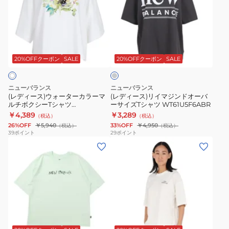
ー
ー
ャ
バ
ス)
ス)
ツ
ー
ウ
リ
WT51931SST
サ
チ
ォ
イ
イ
ャ
ー
マ
ズ
コ
20%OFFクーポン
SALE
20%OFFクーポン
SALE
ー
タ
ジ
T
ル
ー
ン
シ
グ
ニューバランス
ニューバランス
レ
カ
ド
ャ
(レディース)ウォーターカラーマ
(レディース)リイマジンドオーバ
ー
ルチボクシーTシャツ
ーサイズTシャツ WT61U5F6ABR
ラ
オ
ツ
WT61371RWT
￥4,389
￥3,289
（税込）
（税込）
ー
ー
WT61P205SST
26%OFF
￥5,940
33%OFF
￥4,950
（税込）
（税込）
マ
バ
39
ポイント
29
ポイント
(レ
(レ
ル
ー
デ
デ
チ
サ
ィ
ィ
ボ
イ
ー
ー
ク
ズ
ス)
ス)
シ
T
ビ
フ
ー
シ
ク
ジ
ラ
T
ャ
リ
ブ
ワ