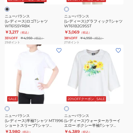
ボ
リ
シ
ィ
シ
ツ
ー
ャ
ッ
ャ
AWT55087SST
ニューバランス
ニューバランス
ツ
ク
ツ
(レディース)ロゴTシャツ
(レディース)グラフィックTシャツ
WT61S5YRBK
WT61B2G9SST
WT61S5YRBK
T
WT6140AEBK
￥3,217
￥3,069
（税込）
（税込）
シ
35%OFF
￥4,950
38%OFF
￥4,950
（税込）
（税込）
ャ
29
ポイント
27
ポイント
(レ
(レ
ツ
デ
デ
WT61B2G9SST
ィ
ィ
ー
ー
ス)
ス)
半
ウ
ホ
袖
ォ
ワ
T
ー
SALE
20%OFFクーポン
SALE
イ
ト
シ
タ
ャ
ー
ニューバランス
ニューバランス
ツ
カ
(レディース)半袖Tシャツ MT1996
(レディース)ウォーターカラーイ
ショートスリーブTシャツ
エロー ボクシー半袖Tシャツ
MT1996
ラ
AWT35021-WT ホワイト
WT6140AEWT
￥3,980
￥4,389
（税込）
（税込）