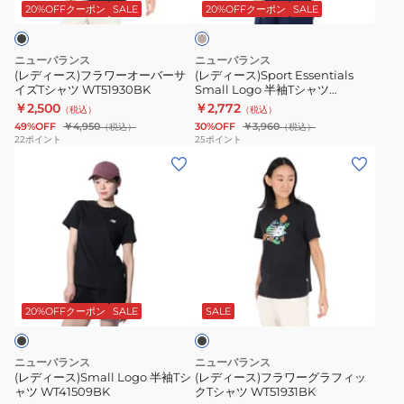
ワ
Logo
ジ
20%OFFクーポン
SALE
20%OFFクーポン
SALE
ュ
ー
半
オ
袖
ニューバランス
ニューバランス
ー
T
(レディース)フラワーオーバーサ
(レディース)Sport Essentials
イズTシャツ WT51930BK
Small Logo 半袖Tシャツ
バ
シ
WT41509LIN
￥2,500
￥2,772
（税込）
（税込）
ー
ャ
49%OFF
￥4,950
30%OFF
￥3,960
（税込）
（税込）
サ
ツ
22
ポイント
25
ポイント
(レ
(レ
イ
WT41509LIN
デ
デ
ズ
ィ
ィ
T
ー
ー
シ
ス)Small
ス)
ャ
Logo
フ
ツ
ブ
半
ラ
WT51930BK
ラ
袖
ワ
ッ
20%OFFクーポン
SALE
SALE
ク
T
ー
シ
グ
ニューバランス
ニューバランス
ャ
ラ
(レディース)Small Logo 半袖Tシ
(レディース)フラワーグラフィッ
ャツ WT41509BK
クTシャツ WT51931BK
ツ
フ