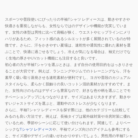
T
シ
ャ
スポーツや普段使いにぴったりの半袖Tシャツ レディースは、動きやすさや
ツ
快適さを重視しながらも、女性ならではのデザインや機能が充実していま
WT41501DEK
す。女性の体型は男性に比べて肩幅が狭く、ウエストやヒップラインにメリ
ハリがあるため、フィット感のあるシルエットが多く展開されているのが特
徴です。さらに、汗をかきやすい夏場は、速乾性や通気性に優れた素材を選
ぶことで、快適に過ごせるでしょう。冷えが気になる場合は、袖丈だけでな
く生地の厚さやUVカット機能にも注目すると良いです。
初心者の方が半袖Tシャツを選ぶときは、まず自分の使用目的をはっきりさせ
ることが大切です。例えば、ランニングやジムでのトレーニングなら、汗を
素早く吸い取り蒸発させる速乾素材が便利ですし、ヨガや普段のカジュアル
スタイルなら、柔らかく肌触りの良いコットン混紡素材がおすすめです。ま
た、女性向けのものはデザインも豊富なので、好きな色や柄を選ぶことでモ
チベーションアップにもつながります。サイズはあまり大きすぎず、動きや
すいジャストサイズを選ぶと、運動中のストレスが少なくなります。
さらに、半袖Tシャツ レディースを探す際には、他のカテゴリーも比較して
みるのも良い方法です。例えば、長袖タイプは紫外線対策や冷房対策に優れ
ているため、季節やシーンに応じて使い分けられます。関連して、よりベー
シックな
Tシャツ レディース
や、半袖でメンズ向けのアイテムも参考にする
と、サイズ感やデザインの違いがわかりやすいでしょう。男性用の半袖Tシャ