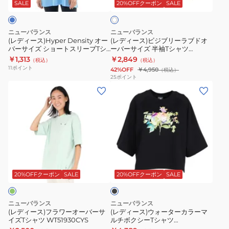
ー
ブ
SALE
20%OFFクーポン
SALE
ボ
リ
バ
リ
ー
ー
ー
ニューバランス
ニューバランス
サ
ラ
(レディース)Hyper Density オー
(レディース)ビジブリーラブドオ
バーサイズ ショートスリーブTシ
ーバーサイズ 半袖Tシャツ
イ
ブ
ャツ WT41140SYB
WT61M1JBSST
￥1,313
￥2,849
（税込）
（税込）
ズ
ド
11
ポイント
42%OFF
￥4,950
（税込）
シ
オ
25
ポイント
(レ
(レ
ョ
ー
デ
デ
ー
バ
ィ
ィ
ト
ー
ー
ー
ス
サ
ス)
ス)
リ
イ
フ
ウ
ー
ズ
ブ
ラ
ォ
ブ
半
ラ
ワ
ー
T
袖
ッ
20%OFFクーポン
SALE
20%OFFクーポン
SALE
ク
ー
タ
シ
T
オ
ー
ャ
シ
ニューバランス
ニューバランス
ー
カ
ツ
ャ
(レディース)フラワーオーバーサ
(レディース)ウォーターカラーマ
イズTシャツ WT51930CYS
ルチボクシーTシャツ
バ
ラ
WT41140SYB
ツ
WT61371RBK