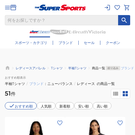
さらに絞り込む
スポーツ・カテゴリ
ブランド
セール
クーポン
レディースアパレル
Tシャツ
半袖Tシャツ
商品一覧
ブランド
絞り込み
おすすめ
順表示
半袖Tシャツ
/
ブランド
ニューバランス
/
レディース
の商品一覧
51
件
おすすめ順
人気順
新着順
安い順
高い順
(レ
(レ
デ
デ