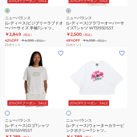
シ
ツ
ー
20%OFFクーポン
SALE
20%OFFクーポン
SALE
ム
リ
ー
ャ
WT61U5F6ABR
ー
オ
ツ
ニューバランス
ニューバランス
ラ
ー
WT61371RWT
(レディース)ビジブリーラブドオ
(レディース)フラワーオーバーサ
ーバーサイズ 半袖Tシャツ
イズTシャツ WT51930SST
ブ
バ
WT61M1JBCOJ
￥2,849
￥2,500
（税込）
（税込）
ド
ー
42%OFF
￥4,950
49%OFF
￥4,950
（税込）
（税込）
オ
サ
25
ポイント
22
ポイント
(レ
(レ
ー
イ
デ
デ
バ
ズ
ィ
ィ
ー
T
ー
ー
サ
シ
ス)
ス)
イ
ャ
ロ
ウ
ズ
ツ
ホ
ゴ
ォ
半
WT51930SST
ワ
T
ー
袖
20%OFFクーポン
SALE
20%OFFクーポン
SALE
イ
ト
シ
タ
T
ャ
ー
シ
ニューバランス
ニューバランス
ツ
カ
ャ
(レディース)ロゴTシャツ
(レディース)ウォーターカラーピ
WT61S5YRSST
ンクボクシーTシャツ
WT61S5YRSST
ラ
ツ
WT61O9PRWT
￥3,289
￥4,389