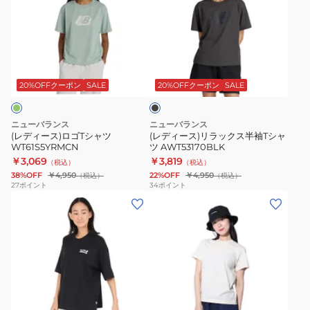
ィ
ィ
ー
ー
ス)
ス)
ロ
リ
ブ
ゴ
ラ
ラ
T
ッ
ッ
20%OFFクーポン
SALE
20%OFFクーポン
SALE
ク
シ
ク
ャ
ス
ニューバランス
ニューバランス
ツ
半
(レディース)ロゴTシャツ
(レディース)リラックス半袖Tシャ
WT61S5YRMCN
ツ AWT53170BLK
WT61S5YRMCN
袖
￥3,069
￥3,819
（税込）
（税込）
T
38%OFF
￥4,950
22%OFF
￥4,950
（税込）
（税込）
シ
27
ポイント
34
ポイント
(レ
(レ
ャ
デ
デ
ツ
ィ
ィ
AWT53170BLK
ー
ー
ス)
ス)Sport
フ
Essentials
ベ
ラ
Small
ー