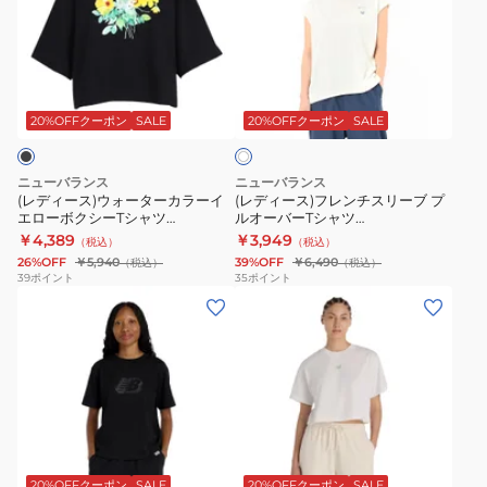
ー
ー
WT41509RSG
ス)
ス)
ウ
フ
ホ
ォ
レ
ワ
ー
ン
20%OFFクーポン
SALE
20%OFFクーポン
SALE
イ
ト
タ
チ
ー
ス
ニューバランス
ニューバランス
カ
リ
(レディース)ウォーターカラーイ
(レディース)フレンチスリーブ プ
エローボクシーTシャツ
ルオーバーTシャツ
ラ
ー
WT6140AEBK
AWT55087SST
￥4,389
￥3,949
（税込）
（税込）
ー
ブ
26%OFF
￥5,940
39%OFF
￥6,490
（税込）
（税込）
イ
プ
39
ポイント
35
ポイント
(レ
(レ
エ
ル
デ
デ
ロ
オ
ィ
ィ
ー
ー
ー
ー
ボ
バ
ス)
ス)
ク
ー
ロ
グ
シ
T
ア
ゴ
ラ
ー
シ
イ
T
フ
T
ャ
20%OFFクーポン
SALE
20%OFFクーポン
SALE