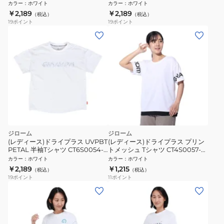
CT5S0037-TR864-GRCD WHT
CT5S0028-TR864-GRES WHT
カラー
：
ホワイト
カラー
：
ホワイト
￥2,189
￥2,189
（税込）
（税込）
19
ポイント
19
ポイント
ジローム
ジローム
(レディース)ドライプラス UVPBT
(レディース)ドライプラス プリン
PETAL 半袖Tシャツ CT6S0054-
トメッシュ Tシャツ CT4S0057-
TR864-GRCD WHT
TR864-GRCD WHT
カラー
：
ホワイト
カラー
：
ホワイト
￥2,189
￥1,215
（税込）
（税込）
19
ポイント
11
ポイント