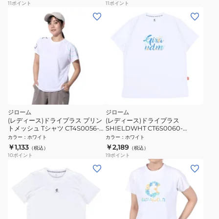
11
ポイント
11
ポイント
ジローム
ジローム
(レディース)ドライプラス プリン
(レディース)ドライプラス
トメッシュ Tシャツ CT4S0056-
SHIELDWHT CT6S0060-
TR864-GRCD WHT
TR864-GRES WHT
カラー
：
ホワイト
カラー
：
ホワイト
￥1,133
￥2,189
（税込）
（税込）
10
ポイント
19
ポイント