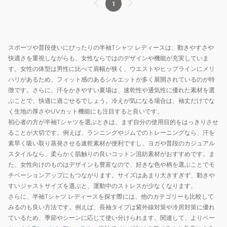
1
スポーツや普段使いにぴったりの半袖Tシャツ レディースは、動きやすさや
快適さを重視しながらも、女性ならではのデザインや機能が充実していま
す。女性の体型は男性に比べて肩幅が狭く、ウエストやヒップラインにメリ
ハリがあるため、フィット感のあるシルエットが多く展開されているのが特
徴です。さらに、汗をかきやすい夏場は、速乾性や通気性に優れた素材を選
ぶことで、快適に過ごせるでしょう。冷えが気になる場合は、袖丈だけでな
く生地の厚さやUVカット機能にも注目すると良いです。
初心者の方が半袖Tシャツを選ぶときは、まず自分の使用目的をはっきりさせ
ることが大切です。例えば、ランニングやジムでのトレーニングなら、汗を
素早く吸い取り蒸発させる速乾素材が便利ですし、ヨガや普段のカジュアル
スタイルなら、柔らかく肌触りの良いコットン混紡素材がおすすめです。ま
た、女性向けのものはデザインも豊富なので、好きな色や柄を選ぶことでモ
チベーションアップにもつながります。サイズはあまり大きすぎず、動きや
すいジャストサイズを選ぶと、運動中のストレスが少なくなります。
さらに、半袖Tシャツ レディースを探す際には、他のカテゴリーも比較して
みるのも良い方法です。例えば、長袖タイプは紫外線対策や冷房対策に優れ
ているため、季節やシーンに応じて使い分けられます。関連して、よりベー