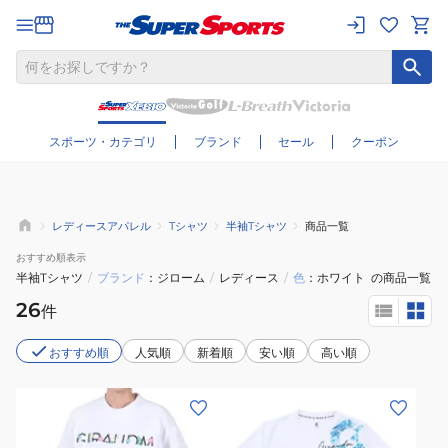
さらに絞り込む
スポーツ・カテゴリ
ブランド
セール
クーポン
レディースアパレル
Tシャツ
半袖Tシャツ
商品一覧
おすすめ
順表示
半袖Tシャツ
/
ブランド
ジローム
/
レディース
/
色
ホワイト
の商品一覧
26
件
おすすめ順
人気順
新着順
安い順
高い順