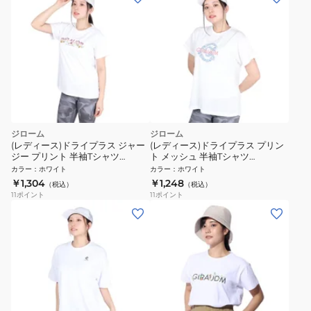
ジローム
ジローム
(レディース)ドライプラス ジャー
(レディース)ドライプラス プリン
ジー プリント 半袖Tシャツ
ト メッシュ 半袖Tシャツ
CT4S0094-TR864-GRCD WHT
CT4S0096-TR864-GRCD WHT
カラー
：
ホワイト
カラー
：
ホワイト
￥1,304
￥1,248
（税込）
（税込）
11
ポイント
11
ポイント