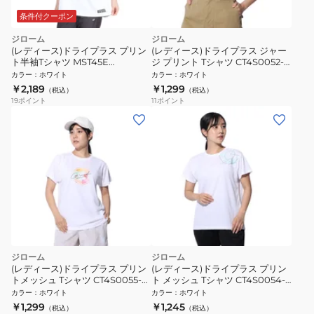
条件付クーポン
ジローム
ジローム
(レディース)ドライプラス プリン
(レディース)ドライプラス ジャー
ト半袖Tシャツ MST45E
ジ プリント Tシャツ CT4S0052-
CT5S0034-TR864-GRES WHT
TR864-GRCD WHT
カラー
：
ホワイト
カラー
：
ホワイト
￥2,189
￥1,299
（税込）
（税込）
19
ポイント
11
ポイント
ジローム
ジローム
(レディース)ドライプラス プリン
(レディース)ドライプラス プリン
トメッシュ Tシャツ CT4S0055-
ト メッシュ Tシャツ CT4S0054-
TR864-GRCD WHT
TR864-GRCD WHT
カラー
：
ホワイト
カラー
：
ホワイト
￥1,299
￥1,245
（税込）
（税込）