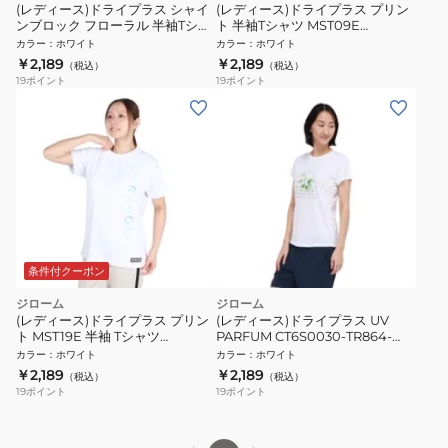
(レディース)ドライプラス シャイ
(レディース)ドライプラス プリン
ンブロック フローラル 半袖Tシャ
ト 半袖Tシャツ MST09E
ツ CT6S0031-TR864-GRSD
CT5S0026-TR864-GRES WHT
カラー
：
ホワイト
カラー
：
ホワイト
WHT
￥2,189
￥2,189
（税込）
（税込）
19
ポイント
19
ポイント
条件付クーポン
ジローム
ジローム
(レディース)ドライプラス プリン
(レディース)ドライプラス UV
ト MST19E 半袖 Tシャツ
PARFUM CT6S0030-TR864-
CT5S0032-TR864-GRES WHT
GRSD WHT
カラー
：
ホワイト
カラー
：
ホワイト
￥2,189
￥2,189
（税込）
（税込）
19
ポイント
19
ポイント