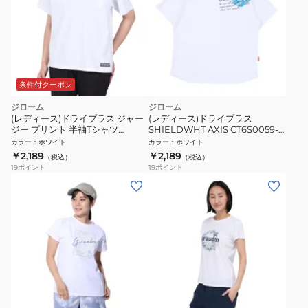
条件付クーポン
ジローム
ジローム
(レディース)ドライプラス ジャー
(レディース)ドライプラス
ジー プリント 半袖Tシャツ
SHIELDWHT AXIS CT6S0059-
CT5S0035-TR864-GRCD WHT
TR864-GRES WHT
カラー
：
ホワイト
カラー
：
ホワイト
￥2,189
￥2,189
（税込）
（税込）
19
ポイント
19
ポイント