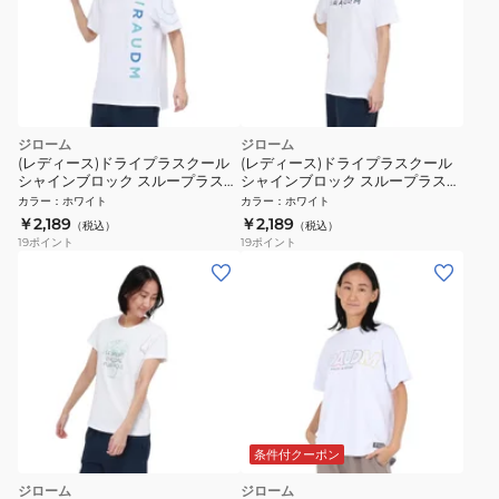
ジローム
ジローム
(レディース)ドライプラスクール
(レディース)ドライプラスクール
シャインブロック スループラス
シャインブロック スループラス
UV VERTICAL CT6S0028-
UV BLOOM CT6S0029-TR864-
カラー
：
ホワイト
カラー
：
ホワイト
TR864-GRSD WHT
GRSD WHT
￥2,189
￥2,189
（税込）
（税込）
19
ポイント
19
ポイント
条件付クーポン
ジローム
ジローム