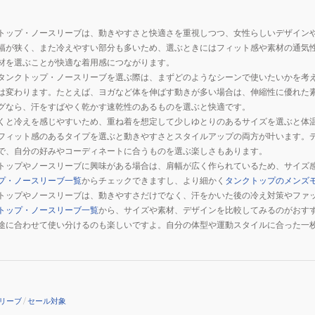
ッ
ッ
プ
プ
トップ・ノースリーブは、動きやすさと快適さを重視しつつ、女性らしいデザイン
GOOD
GOOD
幅が狭く、また冷えやすい部分も多いため、選ぶときにはフィット感や素材の通気
VIBES
VIBES
材を選ぶことが快適な着用感につながります。
9BLK
24FWRSL244529WHT
24FWRSL244529
タンクトップ・ノースリーブを選ぶ際は、まずどのようなシーンで使いたいかを考
は変わります。たとえば、ヨガなど体を伸ばす動きが多い場合は、伸縮性に優れた
グなら、汗をすばやく乾かす速乾性のあるものを選ぶと快適です。
くと冷えを感じやすいため、重ね着を想定して少しゆとりのあるサイズを選ぶと体
フィット感のあるタイプを選ぶと動きやすさとスタイルアップの両方が叶います。
で、自分の好みやコーディネートに合うものを選ぶ楽しさもあります。
トップやノースリーブに興味がある場合は、肩幅が広く作られているため、サイズ
プ・ノースリーブ一覧
からチェックできますし、より細かく
タンクトップのメンズ
トップやノースリーブは、動きやすさだけでなく、汗をかいた後の冷え対策やファ
トップ・ノースリーブ一覧
から、サイズや素材、デザインを比較してみるのがおす
途に合わせて使い分けるのも楽しいですよ。自分の体型や運動スタイルに合った一
リーブ
/
セール対象