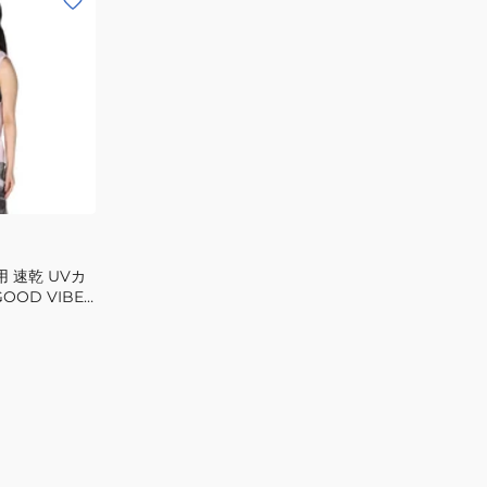
 速乾 UVカ
OOD VIBES
PNK