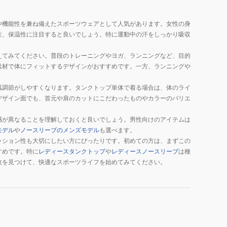
や機能性を兼ね備えたスポーツウェアとして人気があります。女性の身
性、保温性に注目すると良いでしょう。特に運動中の汗をしっかり吸収
PNK
えてみてください。普段のトレーニングやヨガ、ランニングなど、目的
素材で体にフィットするデザインがおすすめです。一方、ランニングや
温調節がしやすくなります。タンクトップ単体で着る場合は、体のライ
デザイン面でも、首元や肩のカットにこだわったものやカラーのバリエ
感が異なることを理解しておくと良いでしょう。男性向けのアイテムは
モデル
や
ノースリーブのメンズモデル
も選べます。
ッション性も大切にしたい方にぴったりです。初めての方は、まずこの
すめです。特に
レディースタンクトップ
や
レディースノースリーブ
は種
枚を見つけて、快適なスポーツライフを始めてみてください。