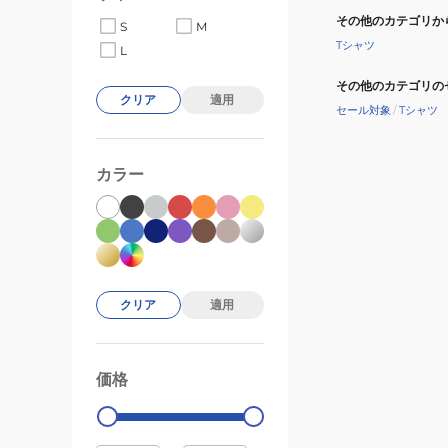
その他のカテゴリか
S
M
Tシャツ
L
その他のカテゴリの
クリア
適用
セール対象
/
Tシャツ
カラー
クリア
適用
価格
99000
0