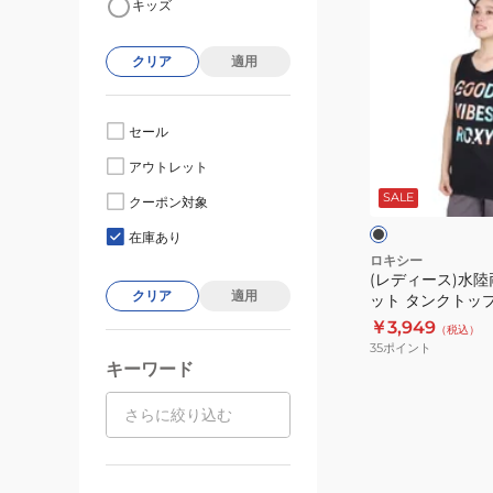
キッズ
デ
ィ
クリア
適用
ー
ス)
水
セール
陸
ブ
アウトレット
両
ラ
ッ
SALE
用
クーポン対象
ク
ト
速
在庫あり
乾
ロキシー
(レディース)水陸
UV
クリア
適用
ット タンクトップ 
カ
24FWRSL24452
￥3,949
（税込）
ッ
35
ポイント
ト
キーワード
タ
ン
ク
ト