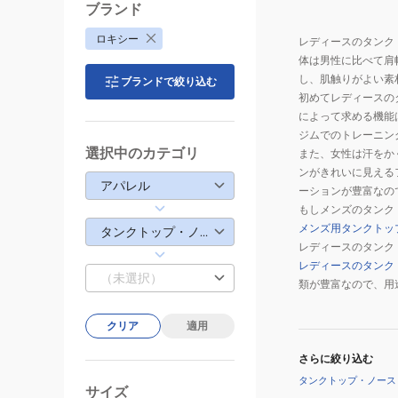
ッ
ブランド
プ
ロキシー
レディースのタンク
GOOD
体は男性に比べて肩
VIBES
し、肌触りがよい素
ブランドで絞り込む
24FWRSL24452
初めてレディースの
によって求める機能
ジムでのトレーニン
選択中のカテゴリ
また、女性は汗をか
ンがきれいに見える
アパレル
ーションが豊富なの
もしメンズのタンク
メンズ用タンクトッ
タンクトップ・ノースリーブ
レディースのタンク
レディースのタンク
（未選択）
類が豊富なので、用
クリア
適用
さらに絞り込む
タンクトップ・ノース
サイズ