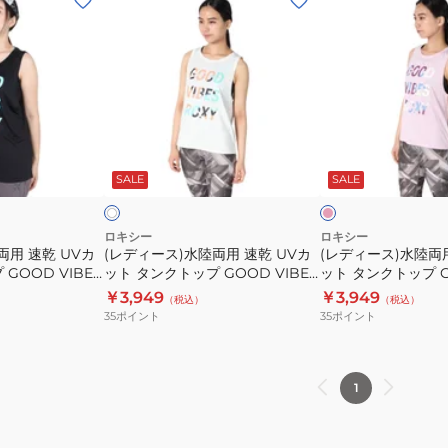
デ
デ
ィ
ィ
ー
ー
ス)
ス)
水
水
陸
陸
ピ
ホ
両
両
ン
ワ
ク
SALE
SALE
イ
用
用
速
速
乾
乾
ロキシー
ロキシー
両用 速乾 UVカ
(レディース)水陸両用 速乾 UVカ
(レディース)水陸両用
UV
UV
GOOD VIBES
ット タンクトップ GOOD VIBES
ット タンクトップ G
カ
カ
9BLK
24FWRSL244529WHT
24FWRSL244529
￥3,949
￥3,949
（税込）
（税込）
ッ
ッ
35
ポイント
35
ポイント
ト
ト
タ
タ
ン
ン
1
ク
ク
ト
ト