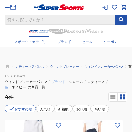
さらに絞り込む
スポーツ・カテゴリ
ブランド
セール
クーポン
レディースアパレル
ウィンドブレーカー
ウィンドブレーカーパンツ
商
おすすめ
順表示
ウィンドブレーカーパンツ
/
ブランド
ジローム
/
レディース
/
色
ネイビー
の商品一覧
4
件
おすすめ順
人気順
新着順
安い順
高い順