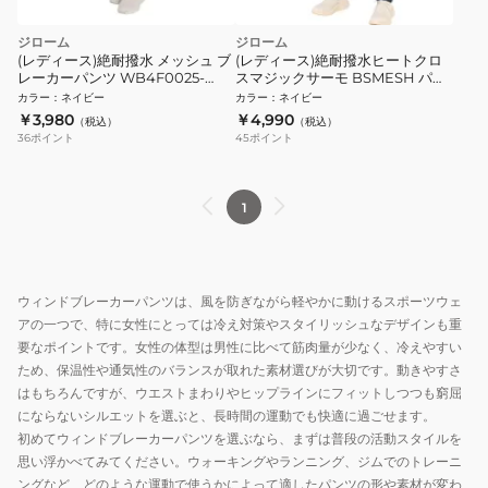
ジローム
ジローム
(レディース)絶耐撥水 メッシュ ブ
(レディース)絶耐撥水ヒートクロ
レーカーパンツ WB4F0025-
スマジックサーモ BSMESH パン
TR855-GRSD NVY
ツ WB4F0027-TR855-GRSD
カラー
：
ネイビー
カラー
：
ネイビー
NVY
￥3,980
￥4,990
（税込）
（税込）
36
ポイント
45
ポイント
1
ウィンドブレーカーパンツは、風を防ぎながら軽やかに動けるスポーツウェ
アの一つで、特に女性にとっては冷え対策やスタイリッシュなデザインも重
要なポイントです。女性の体型は男性に比べて筋肉量が少なく、冷えやすい
ため、保温性や通気性のバランスが取れた素材選びが大切です。動きやすさ
はもちろんですが、ウエストまわりやヒップラインにフィットしつつも窮屈
にならないシルエットを選ぶと、長時間の運動でも快適に過ごせます。
初めてウィンドブレーカーパンツを選ぶなら、まずは普段の活動スタイルを
思い浮かべてみてください。ウォーキングやランニング、ジムでのトレーニ
ングなど、どのような運動で使うかによって適したパンツの形や素材が変わ