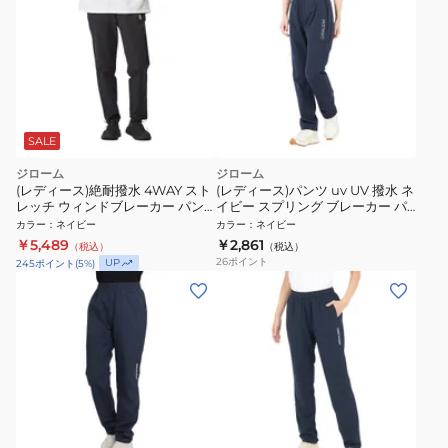
SALE
ジローム
ジローム
(レディース)絶耐撥水 4WAY スト
(レディース)パンツ uv UV 撥水 ネ
レッチ ウィンドブレーカー パン
イビー スプリング ブレーカー パ
ツ WB5F0004-TR855-GRSD
ンツ WB4S0047-TR855-GRSD
カラー
：
ネイビー
カラー
：
ネイビー
NVY
NVY
￥5,489
￥2,861
（税込）
（税込）
26
ポイント
UP
245
ポイント
(
5
%)