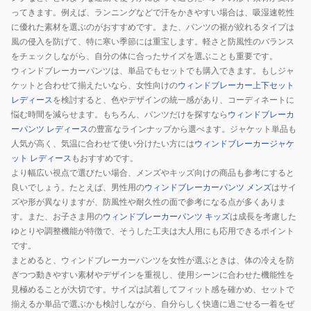
ってきます。例えば、ランニングなどで汗をかきやすい場合は、吸湿速乾性
に優れた素材を選ぶのがおすすめです。また、パンツの裾が絞れるタイプは
風の侵入を防げて、特に寒い季節には重宝します。軽さと防風性のバランス
をチェックしながら、自分の体に合ったサイズを選ぶことも重要です。
ウィンドブレーカーパンツは、単品でもセットでも購入できます。もしジャ
ケットと合わせて揃えたいなら、女性向けの
ウィンドブレーカー上下セット
レディース
を検討すると、色やデザインの統一感があり、コーディネートに
悩む時間を減らせます。もちろん、パンツだけを探すなら
ウィンドブレーカ
ーパンツ レディース
の豊富なラインナップから選べます。ジャケット単品も
人気が高く、気温に合わせて使い分けたい方には
ウィンドブレーカージャケ
ット レディース
もおすすめです。
より幅広い視点で選びたい場合、メンズやキッズ向けの商品も参考にすると
良いでしょう。たとえば、男性用の
ウィンドブレーカーパンツ メンズ
はサイ
ズや形が異なりますが、防風性や耐久性の面で参考になる点が多くありま
す。また、お子さま用の
ウィンドブレーカーパンツ キッズ
は成長を考慮した
ゆとりや調整機能が特徴で、そうした工夫は大人用にも応用できるポイント
です。
まとめると、ウィンドブレーカーパンツを女性が選ぶときは、体の冷えを防
ぎつつ動きやすい素材やデザインを重視し、使用シーンに合わせた機能性を
見極めることが大切です。サイズは試着してフィット感を確かめ、セットで
揃えるか単品で選ぶかも検討しながら、自分らしく快適に過ごせる一着をぜ