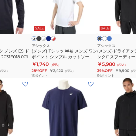
ー
シ
ラ
デ
ャ
イ
ィ
ツ
ア
ブ
ネ
ブ
ホ
ホ
ホ
ブ
ホ
ー
ラ
イ
ル
ワ
ワ
ワ
半
ク
ラ
ワ
ッ
ビ
ー
イ
イ
イ
ッ
ッ
SALE
SALE
イ
ジ
袖
テ
ク
ー
ト
ト
ト
ク
ク
ャ
メ
ィ
×
×
レ
ケ
ン
モ
アシックス
アシックス
ッ
 メンズ ES ド
(メンズ) Tシャツ 半袖 メンズ ワン
(メンズ)ドライア
ッ
ズ
ー
31E018.001
ポイント シンプル カットソー
ンクロスフーディー
ト
ワ
シ
2033A699
2031E980
￥1,740
￥5,980
（税込）
（税込）
2031E979
ン
ョ
28%OFF
￥2,420
39%OFF
￥9,900
（税込）
（税込）
（税
ポ
ン
15
ポイント
54
ポイント
イ
ク
(メ
(メ
ン
ロ
ン
ン
ト
ス
ズ)
ズ)
シ
フ
ド
ド
ン
ー
ラ
ラ
プ
デ
イ
イ
ル
ィ
ワ
ク
フ
ホ
ブ
ネ
カ
ー
ラ
ワ
ン
ロ
ラ
イ