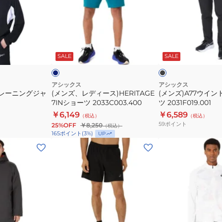
ン
デ
イ
ツ
ィ
ン
2031F021
ー
ド
ダ
ブ
ス)HERITAGE
バ
ー
ラ
ク
ッ
ッ
SALE
SALE
7IN
リ
ク
ク
シ
ア
ョ
パ
アシックス
アシックス
トレーニングジャ
(メンズ、レディース)HERITAGE
(メンズ)A77ウイン
ー
ン
7INショーツ 2033C003.400
ツ 2031F019.001
ツ
ツ
￥6,149
￥6,589
（税込）
（税込）
2033C003.400
2031F019.001
59
ポイント
25%OFF
￥8,250
（税込）
165
ポイント
(
3
%)
UP
(メ
(メ
ン
ン
ズ)ACTIVE
ズ)
2IN1
ジ
ウ
ャ
ー
ケ
ブ
ッ
ブ
ホ