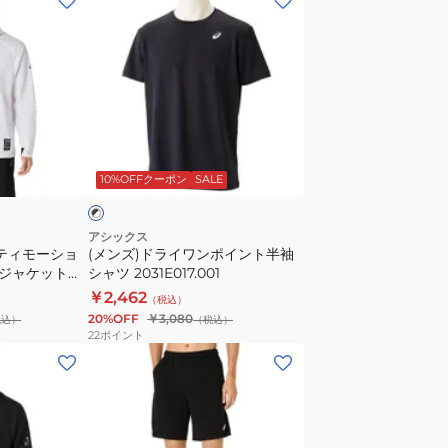
ン
ズ)
ド
ラ
イ
ワ
ブ
ン
ラ
10%OFFクーポン
SALE
ポ
イ
ン
アシックス
クティモーショ
(メンズ)ドライワンポイント半袖
ト
ジャケット
シャツ 2031E017.001
半
￥2,462
（税込）
袖
20%OFF
￥3,080
税込）
（税込）
シ
22
ポイント
ャ
(メ
ツ
ン
2031E017.001
ズ)
ド