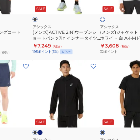
ン
ト
ラ
ワ
ッ
ト
SALE
SALE
イ
シ
uv
ト
ョ
吸
ー
汗
アシックス
アシックス
ロングコート
(メンズ)ACTIVE 2IN1ウーブンシ
(メンズ)ジャケット 
ト
速
ョートパンツ7in インナータイツ
ホワイト 白 A-I-
パ
乾
付き 2031E777.001
チニットグラフィッ
￥7,249
￥3,608
（税込）
（税込）
ン
ホ
2031E539.100
32
ポイント
195
ポイント
(
3
%)
UP
（税込）
ツ
ワ
7in
イ
(メ
(メ
イ
ト
ン
ン
ン
白
ズ)AIM-
ズ)ACTIBREEZE
ナ
A-
TRG
ニ
ー
I-
ス
ッ
タ
M
ト
ト
イ
ド
レ
半
ネ
ブ
ブ
ツ
ラ
イ
ッ
袖
ラ
ラ
ビ
ッ
ッ
ビ
SALE
SALE
付
イ
チ
シ
ー
ク
ー
き
ス
ウ
ャ
2031E777.001
ト
ー
ツ
アシックス
アシックス