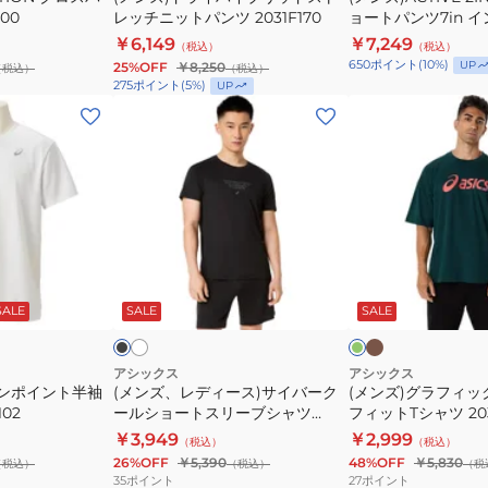
ッ
400
レッチニットパンツ 2031F170
ョートパンツ7in 
ス
パ
ク
付き 2031E777.402
￥6,149
￥7,249
（税込）
（税込）
ト
ン
650
ポイント
(
10
%)
UP
25%OFF
￥8,250
（税込）
（税込）
レ
ツ
275
ポイント
(
5
%)
UP
ッ
7in
(メ
(メ
チ
イ
ン
ン
ニ
ン
ズ、
ズ)
ッ
ナ
レ
グ
ト
ー
デ
ラ
パ
タ
ィ
フ
ン
イ
ー
ィ
モ
ホ
ブ
ダ
ツ
ツ
カ
ワ
ス)
ッ
ラ
ー
チ
イ
ッ
ク
ッ
SALE
SALE
SALE
2031F170
付
サ
ク
ャ
グ
ト
グ
ク
き
イ
リ
レ
リ
ー
2031E777.402
ー
バ
ラ
アシックス
アシックス
ン
ワンポイント半袖
(メンズ、レディース)サイバーク
(メンズ)グラフィ
ー
ッ
102
ールショートスリーブシャツ
フィットTシャツ 203
ク
ク
2033C040
￥3,949
￥2,999
（税込）
（税込）
ー
ス
26%OFF
￥5,390
48%OFF
￥5,830
（税込）
（税込）
（税
ル
フ
35
ポイント
27
ポイント