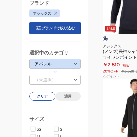
袖
ブランド
シ
アシックス
ャ
ブ
ツ
ラ
ブランドで絞り込む
ッ
SALE
メ
ク
ト
ン
×
シ
ブ
ズ
アシックス
ル
ラ
(メンズ)長袖シャツ
ES
選択中のカテゴリ
バ
ド
ッ
ライワンポイント 20
ー
ド
ク
アパレル
￥2,810
（税込）
ラ
20%OFF
￥3,520
イ
25
ポイント
（未選択）
ワ
(メ
ン
ン
ポ
クリア
適用
ズ)
イ
は
ン
っ
ト
サイズ
水
2031E018.001
ス
ネ
ブ
SS
S
イ
ト
ラ
M
L