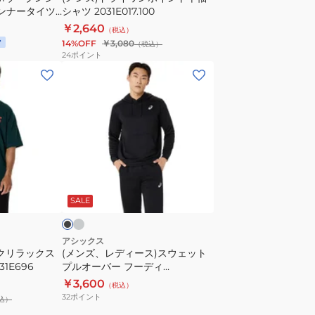
インナータイツ
シャツ 2031E017.100
半
￥2,640
（税込）
袖
14%OFF
￥3,080
（税込）
シ
24
ポイント
ャ
(メ
ツ
ン
2031E017.100
ズ、
レ
デ
ィ
ー
ラ
ブ
イ
ス)
ラ
ト
SALE
ス
ウ
ェ
アシックス
ックリラックス
(メンズ、レディース)スウェット
ッ
1E696
プルオーバー フーディ
ト
2033B390
￥3,600
（税込）
プ
32
ポイント
込）
ル