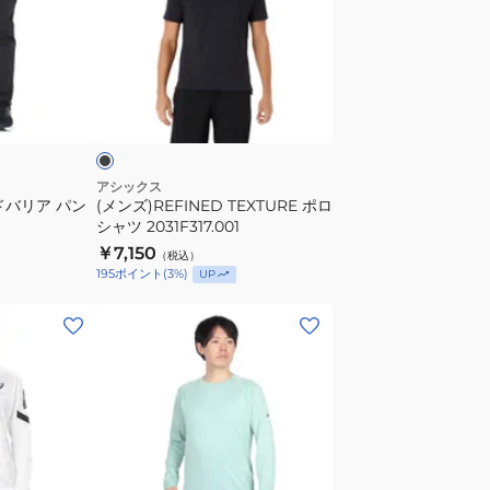
ブ
ポ
シ
ロ
ャ
シ
ブ
ツ
ャ
ラ
2033C038
ツ
2031F317.001
アシックス
ドバリア パン
(メンズ)REFINED TEXTURE ポロ
シャツ 2031F317.001
￥7,150
（税込）
195
ポイント
(
3
%)
UP
(メ
ン
ズ)
ア
ク
テ
ィ
ミ