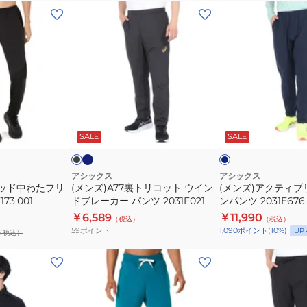
シ
ィ
(メ
(メ
ョ
ッ
ン
ン
ー
ト
ズ)A77
ズ)
ト
T
裏
ア
ス
シ
ト
ク
リ
ャ
リ
テ
ー
ツ
コ
ィ
ネ
ブ
ネ
ブ
2031E696
イ
ッ
ブ
ラ
イ
ビ
ッ
ビ
ッ
SALE
SALE
シ
ト
リ
ー
シ
ー
ク
ャ
ウ
ー
ュ
グ
ツ
イ
ズ
アシックス
アシックス
リ
リッド中わたフリ
(メンズ)A77裏トリコット ウイン
(メンズ)アクティブ
2033C040
ン
ウ
ー
73.001
ドブレーカー パンツ 2031F021
ンパンツ 2031E676.
ン
ド
ー
￥6,589
￥11,990
（税込）
（税込）
ブ
ブ
59
ポイント
1,090
ポイント
(
10
%)
UP
（税込）
レ
ン
ー
パ
(メ
(メ
カ
ン
ン
ン
ー
ツ
ズ、
ズ)A77
パ
2031E676.402
レ
ウ