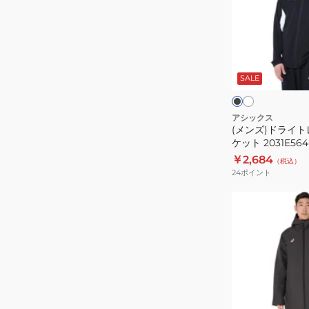
2031F173.001
ラ
イ
ト
ホ
ブ
ワ
レ
ラ
イ
ッ
SALE
ー
ト
ク
ブ
ニ
ル
ー
ン
アシックス
(メンズ)ドライ
グ
ケット 2031E564
ジ
￥2,684
（税込）
ャ
24
ポイント
ケ
ッ
(メ
ト
ン
2031E564
ズ)
中
わ
た
ロ
ネ
ブ