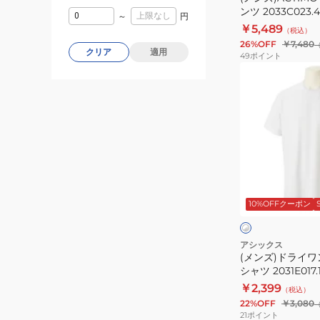
ンツ 2033C023.
ツ
～
円
￥5,489
2031F167
（税込）
26%OFF
￥7,480
クリア
適用
49
ポイント
(メ
ン
ズ)
ド
ラ
イ
ワ
ホ
ン
ワ
10%OFFクーポン
イ
ポ
ク
ト
イ
×
シ
ン
アシックス
ル
(メンズ)ドライ
ト
バ
シャツ 2031E017.
半
ー
￥2,399
（税込）
袖
22%OFF
￥3,080
シ
21
ポイント