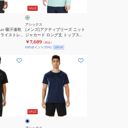
ブ
ン
SALE
リ
ー
ズ
アシックス
uv 吸汗速乾
(メンズ)アクティブリーズ ニット
ニ
Mドライストレッ
ジャカード ロング丈 トップス
ッ
クジャケット
2031E677.306
￥7,689
（税込）
ト
690
ポイント
(
10
%)
UP
ジ
ャ
(メ
カ
ン
ー
ズ)ACTIBREEZE
ド
ニ
ロ
ッ
ン
ト
グ
半
ネ
丈
袖
イ
SALE
ト
シ
ッ
ャ
プ
ツ
アシックス