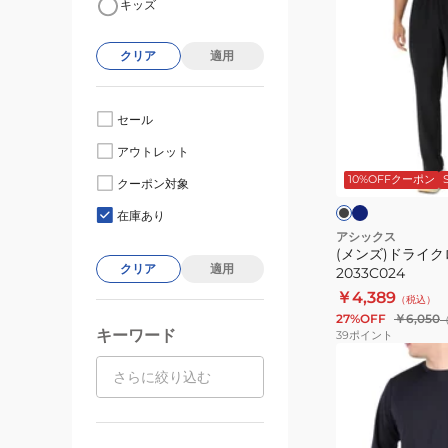
キッズ
ン
ズ)
クリア
適用
ド
ラ
イ
セール
ク
ネ
ブ
アウトレット
イ
ロ
ラ
ビ
ッ
10%OFFクーポン
ス
クーポン対象
ー
ク
ク
パ
在庫あり
ン
アシックス
(メンズ)ドライ
ツ
クリア
適用
2033C024
2033C024
￥4,389
（税込）
27%OFF
￥6,050
キーワード
39
ポイント
(メ
ン
ズ)
長