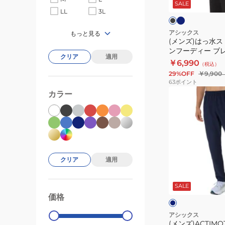
ビ
ッ
SALE
レ
ー
LL
3L
ク
ー
ッ
×
ホ
チ
アシックス
もっと見る
ワ
(メンズ)はっ水
ウ
イ
ンフーディー ブ
ー
ト
クリア
適用
2031F167
￥6,990
（税込）
ブ
29%OFF
￥9,900
ン
63
ポイント
フ
(メ
カラー
ー
ン
デ
ズ)ACTIMOTION
ィ
ク
ー
ロ
ブ
ス
クリア
適用
レ
パ
ネ
ー
ン
イ
ビ
SALE
カ
ツ
ー
ク
価格
99000
0
ー
2033C023.400
シ
アシックス
ャ
(メンズ)ACTIM