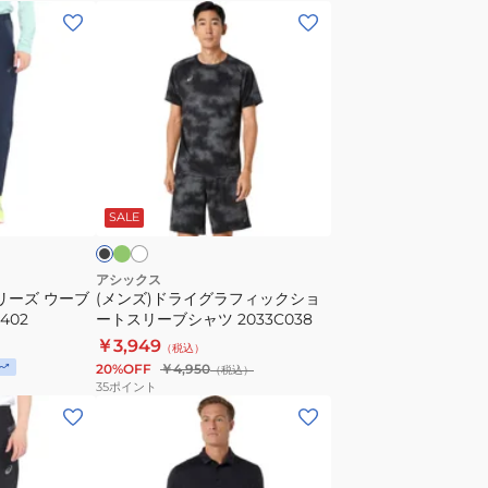
オ
(メ
ー
ン
バ
ズ)
ー
ド
フ
ラ
ー
イ
デ
グ
フ
ホ
ブ
ィ
ラ
ワ
ラ
ラ
ッ
イ
SALE
2033B390
フ
ト
ィ
ッ
アシックス
リーズ ウーブ
(メンズ)ドライグラフィックショ
ク
402
ートスリーブシャツ 2033C038
シ
￥3,949
（税込）
ョ
20%OFF
￥4,950
（税込）
ー
35
ポイント
ト
(メ
ス
ン
リ
ズ)REFINED
ー
TEXTURE