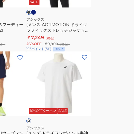
ビ
SALE
フ
ィ
ッ
アシックス
ロスフーディー
(メンズ)ACTIMOTION ドライグ
ク
21
ラフィックストレッチジャケット
ス
2033C027
￥7,249
（税込）
ト
26%OFF
￥9,900
込）
（税込）
レ
195
ポイント
(
3
%)
UP
ッ
(メ
チ
ン
ジ
ズ)
ャ
ド
ケ
ラ
ッ
イ
ト
ワ
ホ
2033C027
ン
ワ
10%OFFクーポン
SALE
ポ
イ
ン
アシックス
IN1ウーブンシ
(メンズ)ドライワンポイント半袖
ト