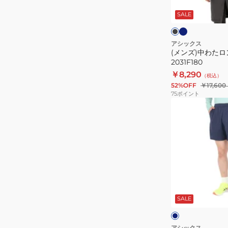
イ
ン
ラ
ビ
ッ
SALE
グ
ー
ク
ク
コ
ー
アシックス
(メンズ)中わた
ト
2031F180
2031F180
￥8,290
（税込）
52%OFF
￥17,600
75
ポイント
(メ
ン
ズ)
ア
ク
テ
ィ
ネ
ブ
イ
ビ
SALE
リ
ー
ク
ー
ズ
アシックス