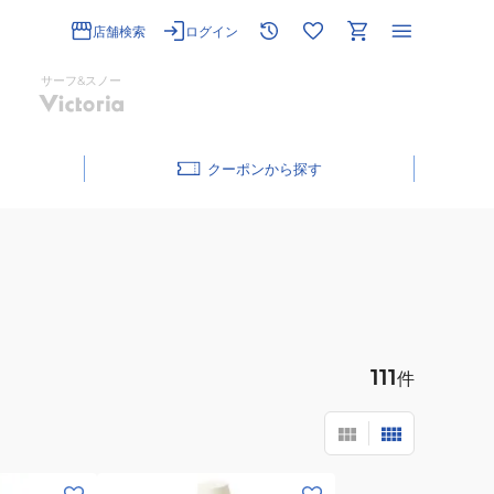
店舗検索
ログイン
サーフ&スノー
クーポン
111
件
(メ