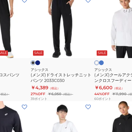
ン
ン
ズ)
ズ)
ド
ク
ラ
ー
イ
ル
ス
ア
ネ
タ
ブ
ホ
イ
ー
ト
ク
ラ
ワ
ビ
コ
ッ
SALE
SALE
SALE
イ
ッ
レ
テ
ー
イ
ト
ク
ッ
ィ
ズ
×
ホ
チ
モ
アシックス
アシックス
ワ
クロスパンツ
(メンズ)ドライストレッチニット
(メンズ)クールア
ニ
ー
イ
パンツ 2033C030
ンクロスフーディー
ッ
シ
ト
2031E979
￥4,389
￥6,600
（税込）
（税込）
ト
ョ
27%OFF
￥6,050
44%OFF
￥11,990
（税込）
（税込）
（
パ
ン
39
ポイント
60
ポイント
ン
ク
(メ
(メ
ツ
ロ
ン
ン
2033C030
ス
ズ)
ズ)
フ
T
ド