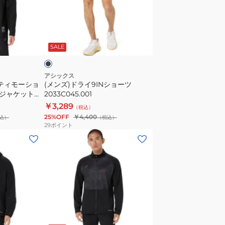
ラ
イ
9IN
ブ
シ
ラ
SALE
ョ
ー
ツ
アシックス
クティモーショ
(メンズ)ドライ9INショーツ
2033C045.001
ジャケット
2033C045.001
￥3,289
（税込）
25%OFF
￥4,400
込）
（税込）
29
ポイント
(メ
ン
ズ)ACTIMOTION
ド
ラ
イ
グ
ネ
ブ
イ
ラ
ラ