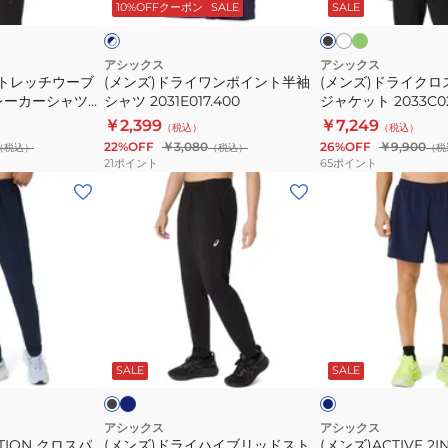
ッ
イ
ッ
ッ
10%OFFクーポン
SALE
SALE
ビ
ッ
ジ
ポ
ス
シ
ー
ト
ク
ク
ト
ャ
イ
フ
ュ
グ
ソ
ケ
ン
ー
アシックス
アシックス
リ
ストレッチウーブ
(メンズ)ドライワンポイント半袖
(メンズ)ドライク
ー
ッ
ト
デ
ー
レーカーシャツ
シャツ 2031E017.400
ジャケット 2033C0
ン
2033A699
ト
半
ィ
￥2,399
￥7,249
（税込）
（税込）
2031E980
袖
ー
22%OFF
￥3,080
26%OFF
￥9,900
（税込）
（税込）
（税
シ
ジ
21
ポイント
65
ポイント
ャ
ャ
(メ
(メ
ツ
ケ
ン
ン
2031E017.400
ッ
ズ)
ズ)ACTIVE
ト
ド
2IN1
2033C021
ラ
ウ
イ
ー
ハ
ブ
ネ
ブ
ネ
イ
イ
ン
ラ
イ
ビ
ッ
ビ
SALE
SALE
イ
ブ
シ
ー
ー
ト
リ
ョ
×
ブ
ッ
ー
アシックス
アシックス
ラ
OTION クロスパ
(メンズ)ドライハイブリッドスト
(メンズ)ACTIVE 2
ド
ト