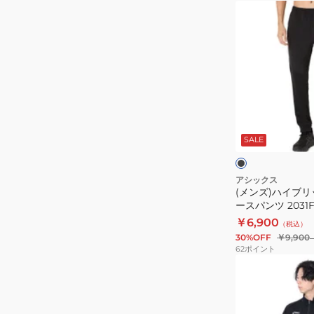
ャ
(メ
ツ
ン
2031E017.102
ズ)
ハ
イ
ブ
リ
ブ
ッ
ラ
ッ
SALE
ド
ク
ク
中
わ
アシックス
(メンズ)ハイブ
た
ースパンツ 2031F1
フ
￥6,900
（税込）
リ
30%OFF
￥9,900
ー
62
ポイント
ス
(メ
パ
ン
ン
ズ)
ツ
ド