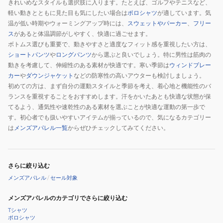
きれいめなスタイルも選択肢に入ります。たとえば、ゴルフやテニスなど、
リ
ツ
軽い動きとともに見た目も気にしたい場合は
ポロシャツ
が適しています。気
ー
CB241365-
温が低い時期やウォーミングアップ時には、
スウェットやパーカー
、
フリー
ブ
1919
ス
があると体温調節がしやすく、快適に過ごせます。
シ
ボトムス選びも重要で、動きやすさと適度なフィット感を重視したい方は、
ャ
ショートパンツ
や
ロングパンツ
から選ぶと良いでしょう。特に男性は筋肉の
ツ
動きを考慮して、伸縮性のある素材が快適です。寒い季節は
ウィンドブレー
カー
や
ダウンジャケット
などの防寒性の高いアウターも検討しましょう。
CBG242353L-
初めての方は、まず自分の運動スタイルと季節を考え、着心地と機能性のバ
1900
ランスを重視することをおすすめします。汗をかいたあとも快適な状態が保
てるよう、通気性や速乾性のある素材を選ぶことが快適な運動の第一歩で
す。初心者でも扱いやすいアイテムが揃っているので、気になるカテゴリー
は
メンズアパレル一覧
からぜひチェックしてみてください。
さらに絞り込む
メンズアパレル
/
セール対象
メンズアパレルのカテゴリでさらに絞り込む
Tシャツ
ポロシャツ