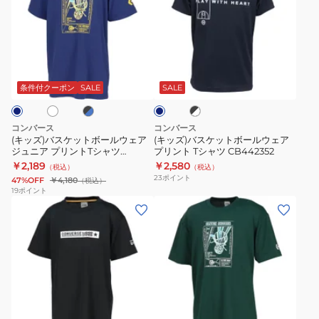
ズ)
ズ)
バ
バ
ス
ス
ケ
ケ
ホ
ブ
ブ
ネ
ッ
ッ
ラ
ラ
イ
ト
ト
ッ
ッ
ビ
条件付クーポン
SALE
SALE
ク
ク
ー
ボ
ボ
×
ー
ー
ホ
コンバース
コンバース
ワ
ル
ル
(キッズ)バスケットボールウェア
(キッズ)バスケットボールウェア
イ
ジュニア プリントTシャツ
プリント Tシャツ CB442352
ウ
ウ
ト
CB451357
￥2,189
￥2,580
（税込）
（税込）
ェ
ェ
23
ポイント
47%OFF
￥4,180
（税込）
ア
ア
19
ポイント
(キ
(メ
ジ
プ
ッ
ン
ュ
リ
ズ)
ズ、
ニ
ン
バ
レ
ア
ト
ス
デ
プ
T
ケ
ィ
リ
シ
ネ
ホ
ブ
ホ
ダ
ッ
ー
ン
ャ
ワ
ラ
ワ
ー