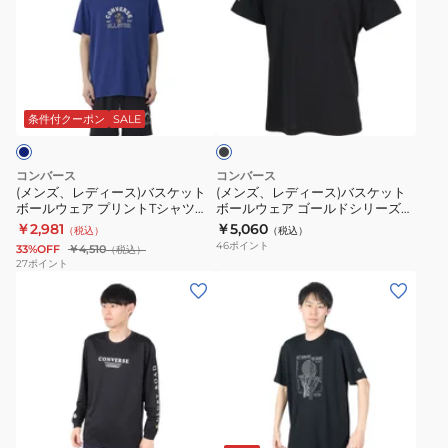
レ
レ
ェ
ー
デ
デ
ア
ル
ィ
ィ
プ
ズ
ブ
ー
ー
リ
プ
ラ
ス)
ス)
ン
リ
ッ
条件付クーポン
SALE
ク
バ
バ
ト
ン
ス
ス
T
ト
コンバース
コンバース
ケ
ケ
シ
ロ
(メンズ、レディース)バスケット
(メンズ、レディース)バスケット
ボールウェア プリントTシャツ
ボールウェア ゴールドシリーズ
ッ
ッ
ャ
ン
CB251356-2800
プリントTシャツ CBG251352-
￥2,981
￥5,060
（税込）
（税込）
ト
ト
ツ
グ
1900
46
ポイント
33%OFF
￥4,510
（税込）
ボ
ボ
CB251356-
ス
27
ポイント
(メ
(メ
ー
ー
1911
リ
ン
ン
ル
ル
ー
ズ)
ズ、
ウ
ウ
ブ
バ
レ
ェ
ェ
シ
ス
デ
ア
ア
ャ
ケ
ィ
プ
ゴ
ツ
ブ
ッ
ー
リ
ー
CB342353L
ラ