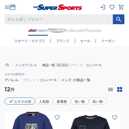
さらに絞り込む
スポーツ・カテゴリ
ブランド
セール
クーポン
メンズアパレル
商品一覧
ブランド：
コンバース
絞り込み
おすすめ
順表示
アパレル
/
ブランド
コンバース
/
メンズ
の商品一覧
12
件
おすすめ順
人気順
新着順
安い順
高い順
(キ
(キ
ッ
ッ