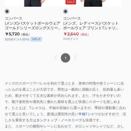
ト
ス)
ン
ル
ッ
SALE
ク
ボ
バ
ト
ド
ー
ス
T
シ
コンバース
コンバース
ル
ケ
シ
リ
(メンズ)バスケットボールウェア
(メンズ、レディース)バスケット
ゴールドシリーズロングスリーブ
ボールウェア プリントTシャツ
ウ
ッ
ャ
ー
シャツ CBG242353L-1900
CB241365-1919
￥5,720
￥2,640
（税込）
（税込）
ェ
ト
ツ
ズ
24
ポイント
UP
520
ポイント
(
10
%)
ア
ボ
CB251356-
プ
ゴ
ー
2800
リ
ー
ル
ン
1
ル
ウ
ト
ド
ェ
T
シ
ア
シ
メンズのスポーツアパレルを初めて選ぶとき、身体の特徴や使うシーンに合
リ
プ
ャ
ったものを選ぶことが大切です。男性は一般的に肩幅が広く、筋肉量も多い
ー
リ
ツ
ため、動きやすくて丈夫な素材が求められます。また、汗をかきやすいの
ズ
ン
CBG251352-
で、吸汗速乾性や通気性に優れた素材を選ぶと快適にスポーツを楽しめま
ロ
ト
1900
す。たとえば、
Tシャツ
は、半袖や長袖から選べますが、季節や運動量に合わ
ン
T
せて選ぶと良いでしょう。夏場は通気性の良い
半袖Tシャツ
がおすすめで、涼
グ
シ
しさを重視する方は
タンクトップ・ノースリーブ
も快適です。
また、スポーツの種類やシーンに合わせて、ポロシャツやシャツなど、少し
ス
ャ