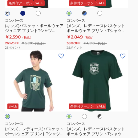
ト
ス)
イ
ッ
イ
ト
ツ
ク
条件付クーポン
SALE
条件付クーポン
SALE
ト
ク
ト
グ
ボ
バ
T
CB442352
×
リ
ー
ス
シ
サ
ー
コンバース
コンバース
ッ
ン
ル
ケ
ャ
(キッズ)バスケットボールウェア
(メンズ、レディース)バスケット
ク
ジュニア プリントTシャツ
ボールウェア プリントTシャツ
ウ
ッ
ツ
ス
CB451354
CB251362
￥2,590
￥2,849
（税込）
（税込）
ェ
ト
CB451357
26%OFF
￥3,520
36%OFF
￥4,510
（税込）
（税込）
ア
ボ
23
ポイント
25
ポイント
(メ
(メ
ジ
ー
ン
ン
ュ
ル
ズ、
ズ、
ニ
ウ
レ
レ
ア
ェ
デ
デ
プ
ア
ィ
ィ
リ
プ
ホ
ブ
ダ
ー
ー
ン
リ
ワ
ラ
ー
ス)
ス)
イ
ッ
ト
ン
ク
SALE
条件付クーポン
SALE
ト
ク
グ
バ
バ
T
ト
×
リ
ス
ス
シ
T
ホ
ー
コンバース
コンバース
ワ
ン
ケ
ケ
ャ
シ
(メンズ、レディース)バスケット
(メンズ、レディース)バスケット
イ
ボールウェア プリントTシャツ
ボールウェア プリントTシャツ
ッ
ッ
ツ
ャ
ト