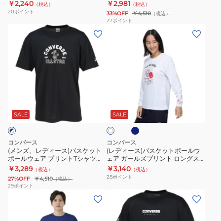
CB241365-4700
CB251355
￥2,240
￥2,981
（税込）
（税込）
ト
ト
CB451354
ツ
20
ポイント
33%OFF
￥4,510
（税込）
ボ
ボ
CB251362
27
ポイント
(メ
(レ
ー
ー
ン
デ
ル
ル
ズ、
ィ
ウ
ウ
レ
ー
ェ
ェ
デ
ス)
ア
ア
ィ
バ
プ
プ
ネ
ホ
ー
ス
リ
リ
イ
ワ
ビ
ス)
ケ
ン
ン
SALE
SALE
イ
ー
ト
バ
ッ
ト
ト
ス
ト
T
T
コンバース
コンバース
ケ
ボ
シ
シ
(メンズ、レディース)バスケット
(レディース)バスケットボールウ
ボールウェア プリントTシャツ
ェア ガールズプリント ロングス
ッ
ー
ャ
ャ
CB251356-1911
リーブシャツ CB342353L
￥3,289
￥3,140
（税込）
（税込）
ト
ル
ツ
ツ
28
ポイント
27%OFF
￥4,510
（税込）
ボ
ウ
CB241365-
CB251355
29
ポイント
(メ
(メ
ー
ェ
4700
ン
ン
ル
ア
ズ、
ズ、
ウ
ガ