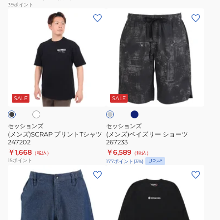
39
ポイント
(メ
(メ
ン
ン
ズ)SCRAP
ズ)
プ
ペ
リ
イ
ン
ズ
ネ
ホ
チ
ト
リ
イ
ャ
ビ
T
ー
コ
SALE
SALE
ー
ー
シ
シ
ル
ャ
ョ
グ
セッションズ
セッションズ
レ
ツ
ー
(メンズ)SCRAP プリントTシャツ
(メンズ)ペイズリー ショーツ
ー
247202
267233
247202
ツ
￥1,668
￥6,589
（税込）
（税込）
267233
15
ポイント
UP
177
ポイント
(
3
%)
(メ
(メ
ン
ン
ズ)BOBBER
ズ)
デ
ロ
ニ
ゴ