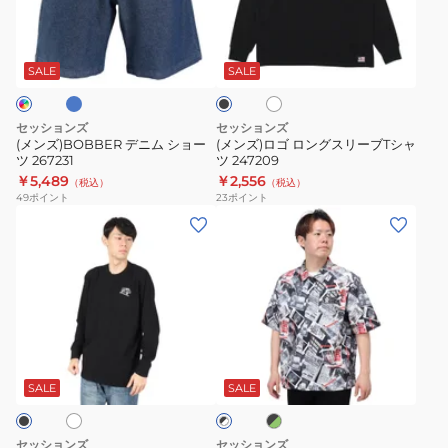
ム
ロ
ラ
ホ
ブ
シ
ン
ワ
ラ
ョ
グ
イ
ッ
SALE
SALE
ト
ク
ー
ス
ツ
リ
セッションズ
セッションズ
267231
ー
(メンズ)BOBBER デニム ショー
(メンズ)ロゴ ロングスリーブTシャ
ツ 267231
ツ 247209
ブ
￥5,489
￥2,556
（税込）
（税込）
T
49
ポイント
23
ポイント
シ
(メ
(メ
ャ
ン
ン
ツ
ズ)TEAM
ズ)SCRAP
247209
VAN
プ
ロ
リ
ン
ン
ホ
ブ
ブ
グ
ト
ラ
ラ
ス
シ
ッ
SALE
SALE
ッ
ク
ク
リ
ャ
×
×
ー
ツ
グ
ホ
セッションズ
セッションズ