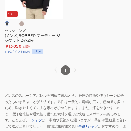
キ
ィ
ー
SALE
ジ
ャ
セッションズ
ケ
(メンズ)BOBBER フーディー ジ
ャケット 247214
ッ
￥13,090
（税込）
ト
UP
1,190
ポイント
(
10
%)
247214
1
メンズのスポーツアパレルを初めて選ぶとき、身体の特徴や使うシーンに合
ったものを選ぶことが大切です。男性は一般的に肩幅が広く、筋肉量も多い
ため、動きやすくて丈夫な素材が求められます。また、汗をかきやすいの
で、吸汗速乾性や通気性に優れた素材を選ぶと快適にスポーツを楽しめま
す。たとえば、
Tシャツ
は、半袖や長袖から選べますが、季節や運動量に合わ
せて選ぶと良いでしょう。夏場は通気性の良い
半袖Tシャツ
がおすすめで、涼