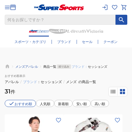
さらに絞り込む
スポーツ・カテゴリ
ブランド
セール
クーポン
メンズアパレル
商品一覧
ブランド：
セッションズ
絞り込み
おすすめ
順表示
アパレル
/
ブランド
セッションズ
/
メンズ
の商品一覧
31
件
おすすめ順
人気順
新着順
安い順
高い順
(メ
(メ
ン
ン