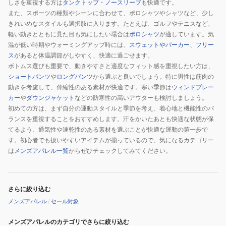
しさを重視する方は
タンクトップ・ノースリーブ
も快適です。
また、スポーツの種類やシーンに合わせて、ポロシャツやシャツなど、少し
きれいめなスタイルも選択肢に入ります。たとえば、ゴルフやテニスなど、
軽い動きとともに見た目も気にしたい場合は
ポロシャツ
が適しています。気
温が低い時期やウォーミングアップ時には、
スウェットやパーカー
、
フリー
ス
があると体温調節がしやすく、快適に過ごせます。
ボトムス選びも重要で、動きやすさと適度なフィット感を重視したい方は、
ショートパンツ
や
ロングパンツ
から選ぶと良いでしょう。特に男性は筋肉の
動きを考慮して、伸縮性のある素材が快適です。寒い季節は
ウィンドブレー
カー
や
ダウンジャケット
などの防寒性の高いアウターも検討しましょう。
初めての方は、まず自分の運動スタイルと季節を考え、着心地と機能性のバ
ランスを重視することをおすすめします。汗をかいたあとも快適な状態が保
てるよう、通気性や速乾性のある素材を選ぶことが快適な運動の第一歩で
す。初心者でも扱いやすいアイテムが揃っているので、気になるカテゴリー
は
メンズアパレル一覧
からぜひチェックしてみてください。
さらに絞り込む
メンズアパレル
/
セール対象
メンズアパレルのカテゴリでさらに絞り込む