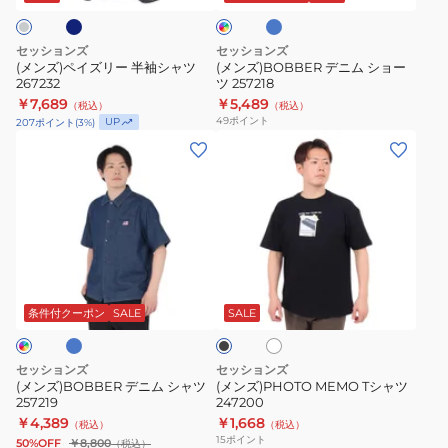
ブ
ィ
半
ー
ル
ゴ
袖
ツ
ー
ブ
セッションズ
セッションズ
ル
シ
257218
(メンズ)ペイズリー 半袖シャツ
(メンズ)BOBBER デニム ショー
ー
267232
ツ 257218
ャ
￥7,689
￥5,489
（税込）
（税込）
ツ
49
ポイント
UP
207
ポイント
(
3
%)
267232
(メ
(メ
ン
ン
ズ)BOBBER
ズ)PHOTO
デ
MEMO
ニ
T
ム
シ
ラ
ホ
ブ
シ
ャ
ワ
ラ
ャ
ツ
イ
ッ
条件付クーポン
SALE
SALE
ト
ク
ツ
247200
257219
セッションズ
セッションズ
(メンズ)BOBBER デニム シャツ
(メンズ)PHOTO MEMO Tシャツ
257219
247200
￥4,389
￥1,668
（税込）
（税込）
15
ポイント
50%OFF
￥8,800
（税込）