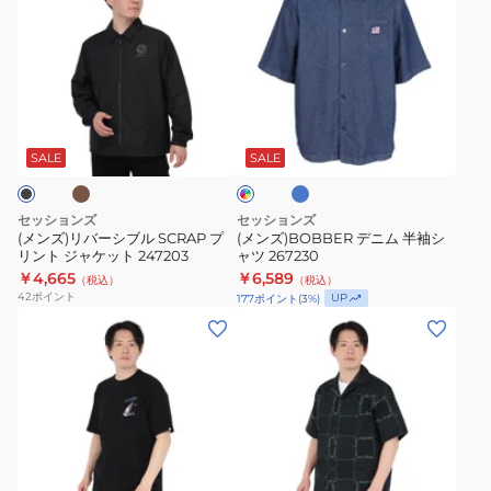
ズ)
ズ)BOBBER
リ
デ
バ
ニ
ー
ム
カ
ラ
イ
シ
半
イ
ン
ト
ブ
袖
デ
SALE
SALE
ブ
ィ
ル
シ
ル
ゴ
SCRAP
ャ
ー
ブ
セッションズ
セッションズ
ル
プ
ツ
(メンズ)リバーシブル SCRAP プ
(メンズ)BOBBER デニム 半袖シ
ー
リント ジャケット 247203
ャツ 267230
リ
267230
￥4,665
￥6,589
（税込）
（税込）
ン
42
ポイント
UP
177
ポイント
(
3
%)
ト
(メ
(メ
ジ
ン
ン
ャ
ズ)
ズ)
ケ
ク
ク
ッ
ラ
ラ
ト
フ
フ
ネ
オ
247203
ブ
ト
ト
イ