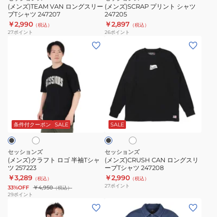
リ
ブ
247205
ワ
(メンズ)TEAM VAN ロングスリー
(メンズ)SCRAP プリント シャツ
ー
イ
ブTシャツ 247207
247205
T
ン
ト
￥2,990
￥2,897
（税込）
（税込）
シ
27
ポイント
26
ポイント
ャ
(メ
(メ
ツ
ン
ン
247207
ズ)
ズ)CRUSH
ク
CAN
ラ
ロ
フ
ン
オ
ホ
ブ
ト
グ
ワ
ラ
ロ
ス
イ
ッ
条件付クーポン
SALE
SALE
ト
ク
ゴ
リ
半
ー
セッションズ
セッションズ
袖
ブ
(メンズ)クラフト ロゴ 半袖Tシャ
(メンズ)CRUSH CAN ロングスリ
ツ 257223
ーブTシャツ 247208
T
T
￥3,289
￥2,990
（税込）
（税込）
シ
シ
27
ポイント
33%OFF
￥4,950
（税込）
ャ
ャ
29
ポイント
(メ
(メ
ツ
ツ
ン
ン
257223
247208