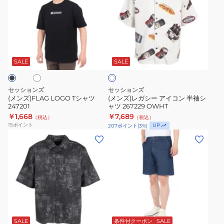
ズ)FLAG
ズ)
LOGO
レ
T
ガ
シ
シ
ホ
オ
ャ
ー
フ
ツ
ア
SALE
SALE
ホ
ワ
247201
イ
イ
コ
ト
セッションズ
セッションズ
ン
(メンズ)FLAG LOGO Tシャツ
(メンズ)レガシー アイコン 半袖シ
247201
ャツ 267229 OWHT
半
￥1,668
￥7,689
（税込）
（税込）
袖
15
ポイント
UP
207
ポイント
(
3
%)
シ
(メ
(メ
ャ
ン
ン
ツ
ズ)
ズ)BOBBER
267229
ペ
デ
OWHT
イ
ニ
ズ
ム
ネ
ラ
イ
リ
シ
イ
ン
ト
ー
ョ
デ
SALE
条件付クーポン
SALE