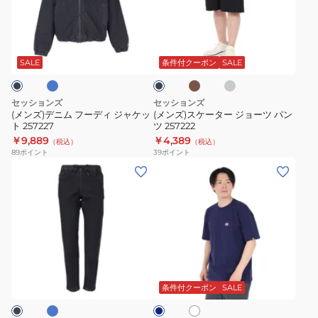
ニ
ケ
ム
ー
ラ
カ
チ
ブ
フ
タ
ー
ャ
ラ
キ
コ
ー
ー
ッ
SALE
条件付クーポン
SALE
ー
ク
デ
ジ
ル
ィ
ョ
グ
セッションズ
セッションズ
レ
ジ
ー
(メンズ)デニム フーディ ジャケッ
(メンズ)スケーター ジョーツ パン
ー
ト 257227
ツ 257222
ャ
ツ
￥9,889
￥4,389
（税込）
（税込）
ケ
パ
89
ポイント
39
ポイント
ッ
ン
(メ
(メ
ト
ツ
ン
ン
257227
257222
ズ)Bobber
ズ)
デ
ポ
ニ
ケ
ム
ッ
ラ
オ
ネ
パ
ト
フ
イ
ン
半
ホ
ビ
条件付クーポン
SALE
ワ
ー
ツ
袖
イ