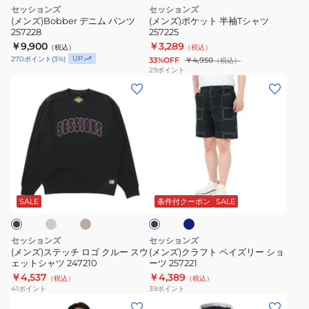
257228
T
ト
セッションズ
セッションズ
シ
(メンズ)Bobber デニム パンツ
(メンズ)ポケット 半袖Tシャツ
257228
257225
ャ
￥9,900
￥3,289
（税込）
（税込）
ツ
UP
270
ポイント
(
3
%)
33%OFF
￥4,950
（税込）
257225
29
ポイント
(メ
(メ
ン
ン
ズ)
ズ)
ス
ク
テ
ラ
ッ
フ
ラ
キ
ネ
ブ
チ
ト
ャ
イ
ラ
メ
ビ
ロ
ペ
ッ
SALE
条件付クーポン
SALE
ル
ー
ク
ゴ
イ
ク
ズ
セッションズ
セッションズ
ル
リ
(メンズ)ステッチ ロゴ クルー スウ
(メンズ)クラフト ペイズリー ショ
ェットシャツ 247210
ーツ 257221
ー
ー
￥4,537
￥4,389
（税込）
（税込）
ス
シ
41
ポイント
39
ポイント
ウ
ョ
(メ
(メ