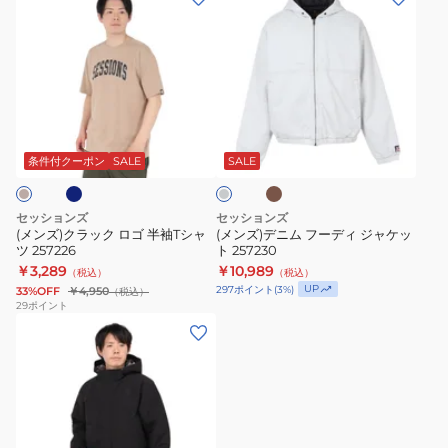
ェ
ー
ン
ン
ッ
ツ
ズ)
ズ)
ト
257221
ク
デ
シ
ラ
ニ
ャ
ッ
ム
ネ
カ
ア
ツ
ク
フ
ー
イ
247210
キ
ロ
ー
ス
条件付クーポン
SALE
SALE
グ
ゴ
デ
レ
半
ィ
ー
セッションズ
セッションズ
袖
ジ
(メンズ)クラック ロゴ 半袖Tシャ
(メンズ)デニム フーディ ジャケッ
ツ 257226
ト 257230
T
ャ
￥3,289
￥10,989
（税込）
（税込）
シ
ケ
UP
297
ポイント
(
3
%)
33%OFF
￥4,950
（税込）
ャ
ッ
29
ポイント
(メ
ツ
ト
ン
257226
257230
ズ)BOBBER
フ
ー
デ