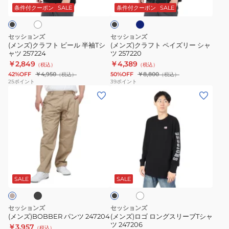
ラ
ビ
ビ
ペ
ッ
条件付クーポン
SALE
条件付クーポン
SALE
ー
ク
ー
イ
ル
ズ
セッションズ
セッションズ
半
リ
(メンズ)クラフト ビール 半袖Tシ
(メンズ)クラフト ペイズリー シャ
ャツ 257224
ツ 257220
袖
ー
￥2,849
￥4,389
（税込）
（税込）
T
シ
42%OFF
￥4,950
50%OFF
￥8,800
（税込）
（税込）
シ
ャ
25
ポイント
39
ポイント
(メ
(メ
ャ
ツ
ン
ン
ツ
257220
ズ)BOBBER
ズ)
257224
パ
ロ
ン
ゴ
ツ
ロ
ブ
ホ
ブ
247204
ン
ワ
ラ
グ
イ
ッ
SALE
SALE
ト
ク
ス
リ
セッションズ
セッションズ
ー
(メンズ)BOBBER パンツ 247204
(メンズ)ロゴ ロングスリーブTシャ
ツ 247206
ブ
￥3,957
（税込）