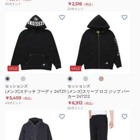
￥2,516
35
ポイント
（税込）
T
22
ポイント
シ
(メ
(メ
ャ
ン
ン
ツ
ズ)
ズ)
247206
ス
ス
テ
リ
ッ
ー
ラ
ラ
キ
ブ
チ
ブ
イ
ャ
ラ
ト
メ
フ
ロ
ッ
SALE
SALE
グ
ル
ク
ー
ゴ
レ
デ
ジ
ー
セッションズ
セッションズ
ィ
ッ
(メンズ)ステッチ フーディ 247211
(メンズ)スリーブ ロゴ ジップ パー
カー 247212
247211
プ
￥5,459
（税込）
￥6,912
49
ポイント
（税込）
パ
62
ポイント
ー
(メ
(メ
カ
ン
ン
ー
ズ)
ズ)
247212
デ
ス