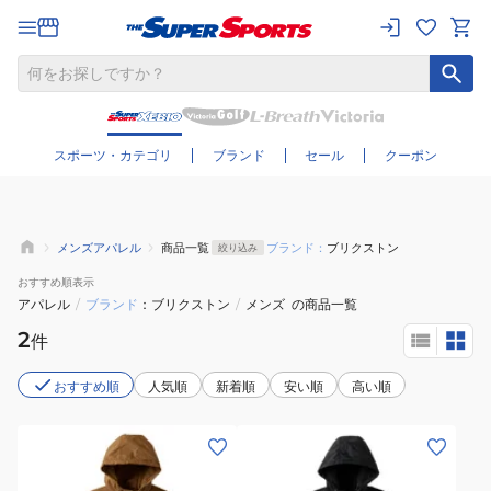
さらに絞り込む
スポーツ・カテゴリ
ブランド
セール
クーポン
メンズアパレル
商品一覧
ブランド：
ブリクストン
絞り込み
おすすめ
順表示
アパレル
/
ブランド
ブリクストン
/
メンズ
の商品一覧
2
件
おすすめ順
人気順
新着順
安い順
高い順
(メ
(メ
ン
ン