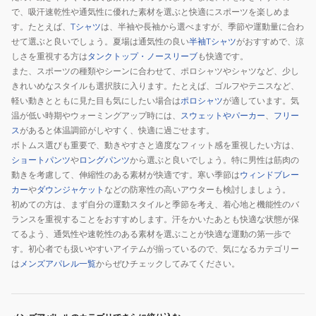
で、吸汗速乾性や通気性に優れた素材を選ぶと快適にスポーツを楽しめま
す。たとえば、
Tシャツ
は、半袖や長袖から選べますが、季節や運動量に合わ
せて選ぶと良いでしょう。夏場は通気性の良い
半袖Tシャツ
がおすすめで、涼
しさを重視する方は
タンクトップ・ノースリーブ
も快適です。
また、スポーツの種類やシーンに合わせて、ポロシャツやシャツなど、少し
きれいめなスタイルも選択肢に入ります。たとえば、ゴルフやテニスなど、
軽い動きとともに見た目も気にしたい場合は
ポロシャツ
が適しています。気
温が低い時期やウォーミングアップ時には、
スウェットやパーカー
、
フリー
ス
があると体温調節がしやすく、快適に過ごせます。
ボトムス選びも重要で、動きやすさと適度なフィット感を重視したい方は、
ショートパンツ
や
ロングパンツ
から選ぶと良いでしょう。特に男性は筋肉の
動きを考慮して、伸縮性のある素材が快適です。寒い季節は
ウィンドブレー
カー
や
ダウンジャケット
などの防寒性の高いアウターも検討しましょう。
初めての方は、まず自分の運動スタイルと季節を考え、着心地と機能性のバ
ランスを重視することをおすすめします。汗をかいたあとも快適な状態が保
てるよう、通気性や速乾性のある素材を選ぶことが快適な運動の第一歩で
す。初心者でも扱いやすいアイテムが揃っているので、気になるカテゴリー
は
メンズアパレル一覧
からぜひチェックしてみてください。