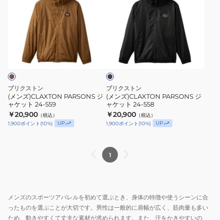
ズ)CLAXTON
ズ)CLAXTON
PARSONS
PARSONS
ジ
ジ
ャ
ャ
ブ
ケ
ケ
ラ
ッ
ッ
ッ
ク
ト
ト
24-
24-
ブリクストン
ブリクストン
559
558
(メンズ)CLAXTON PARSONS ジ
(メンズ)CLAXTON PARSONS ジ
ャケット 24-559
ャケット 24-558
￥20,900
￥20,900
（税込）
（税込）
UP
UP
1,900
ポイント
(
10
%)
1,900
ポイント
(
10
%)
1
メンズのスポーツアパレルを初めて選ぶとき、身体の特徴や使うシーンに合
ったものを選ぶことが大切です。男性は一般的に肩幅が広く、筋肉量も多い
ため、動きやすくて丈夫な素材が求められます。また、汗をかきやすいの