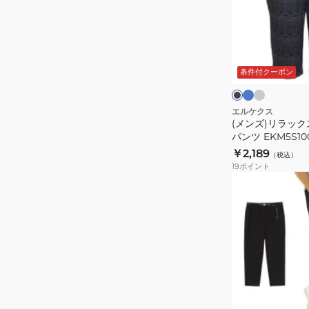
ラ
ッ
ク
ブ
チ
ブ
ル
ャ
ス
ラ
ー
コ
ッ
条件付クーポン
TCPU
ー
ク
ン
HALF
ル
グ
パ
エルケクス
レ
(メンズ)リラックス
ン
ー
パンツ EKM5S10
ツ
￥2,189
（税込）
EKM5S10038
19
ポイント
(メ
ン
ズ)GOODAY
ワ
イ
ド
パ
ブ
ン
ラ