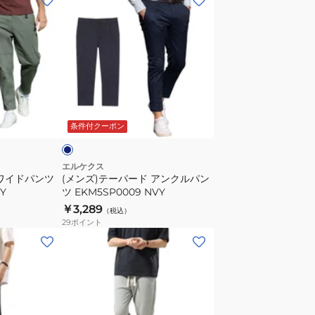
ン
ズ)
テ
ー
パ
ー
ネ
ド
イ
条件付クーポン
ア
ン
ク
エルケクス
 ワイドパンツ
(メンズ)テーパード アンクルパン
ル
Y
ツ EKM5SP0009 NVY
パ
￥3,289
（税込）
ン
29
ポイント
ツ
(メ
EKM5SP0009
ン
NVY
ズ)SW
CROPPED
パ