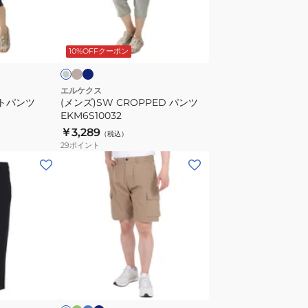
ン
ツ
キ
ネ
ミ
ナ
イ
EKM6S10032
デ
リ
ビ
10%OFFクーポン
ー
エルケクス
ートパンツ
(メンズ)SW CROPPED パンツ
EKM6S10032
￥3,289
（税込）
29
ポイント
(メ
ン
ズ)GARGO
SHORTS
ハ
ー
フ
グ
ラ
ネ
ベ
リ
イ
イ
パ
ー
ー
ト
ビ
ン
ブ
ー
ツ