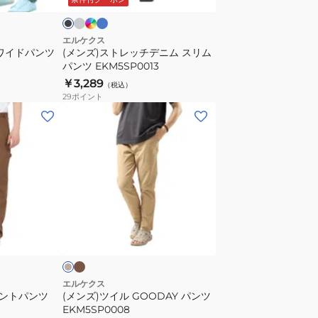
デ
ィ
ブ
ニ
ル
ム
エルケクス
 ワイドパンツ
(メンズ)ストレッチデニム スリム
ス
パンツ EKM5SP0013
リ
￥3,289
（税込）
ム
29
ポイント
パ
(メ
ン
ン
ツ
ズ)
EKM5SP0013
ツ
イ
ル
GOODAY
カ
ベ
ー
パ
ー
キ
ン
ツ
EKM5SP0008
エルケクス
イントパンツ
(メンズ)ツイル GOODAY パンツ
EKM5SP0008