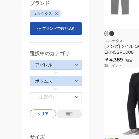
ル
ブランド
GOODAY
ス
ダ
エルケクス
モ
パ
ー
ー
ク
ン
ク
グ
ィ
ブランドで絞り込む
ツ
レ
ゴ
ー
ブ
EKM5SP0008
エルケクス
ル
(メンズ)ツイル G
ー
EKM5SP0008
選択中のカテゴリ
￥4,389
（税込）
アパレル
39
ポイント
(メ
ン
ボトムス
ズ)TWILL
GOODAY
（未選択）
パ
ン
クリア
適用
ツ
オ
ブ
ブ
リ
ラ
EKM3FA0010
ラ
ー
ウ
ッ
ブ
ン
ク
ィ
サイズ