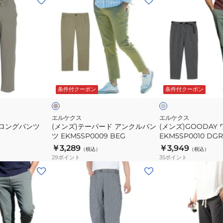
ン
ン
ズ)
ズ)GOODAY
テ
ワ
ー
イ
パ
ド
ー
パ
ベ
ダ
ド
ン
ー
ー
ジ
ク
ビ
条件付クーポン
条件付クーポン
ア
ツ
グ
ー
ン
EKM5SP0010
レ
ー
ク
DGRY
エルケクス
エルケクス
ーロングパンツ
(メンズ)テーパード アンクルパン
(メンズ)GOODAY
ル
ツ EKM5SP0009 BEG
EKM5SP0010 DGR
パ
￥3,289
￥3,949
（税込）
（税込）
ン
29
ポイント
35
ポイント
ツ
(メ
(メ
EKM5SP0009
ン
ン
BEG
ズ)
ズ)SW
ワ
シ
イ
ョ