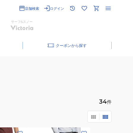
店舗検索
ログイン
サーフ&スノー
クーポン
34
件
(メ