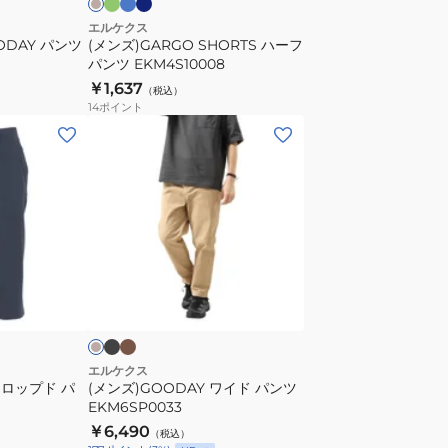
EKM4S10008
エルケクス
OODAY パンツ
(メンズ)GARGO SHORTS ハーフ
パンツ EKM4S10008
￥1,637
（税込）
14
ポイント
(メ
ン
ズ)GOODAY
ワ
イ
ド
パ
ブ
カ
ベ
ラ
ー
ン
ー
ッ
キ
ツ
EKM6SP0033
エルケクス
 クロップド パ
(メンズ)GOODAY ワイド パンツ
EKM6SP0033
￥6,490
（税込）