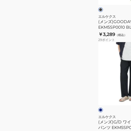
ッ
ツ
ク
ク
EKM5SP0010
BLK
エルケクス
(メンズ)GOOD
EKM5SP0010 B
￥3,289
（税込）
29
ポイント
(メ
ン
ズ)G/D
ワ
イ
ド
ペ
ダ
イ
ー
ク
ン
ブ
グ
タ
ル
リ
グ
ー
ー
ー
エルケクス
レ
ン
(メンズ)G/D ワ
パ
ー
パンツ EKM5SP0
ン