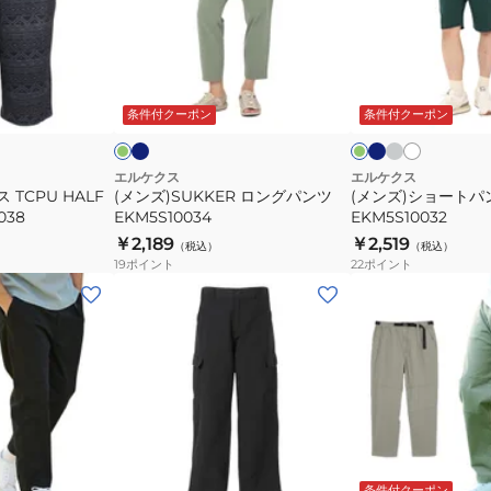
ン
ョ
グ
ー
パ
ト
ネ
ネ
ミ
ア
グ
ダ
イ
イ
デ
イ
ン
パ
リ
ー
ビ
ビ
ィ
ボ
ー
ク
ー
条件付クーポン
条件付クーポン
ツ
ン
ー
ー
ア
ー
リ
グ
ン
EKM5S10034
ツ
ム
ー
リ
グ
ー
EKM5S10032
エルケクス
エルケクス
レ
ン
 TCPU HALF
(メンズ)SUKKER ロングパンツ
(メンズ)ショートパ
ー
038
EKM5S10034
EKM5S10032
￥2,189
￥2,519
（税込）
（税込）
19
ポイント
22
ポイント
(メ
(メ
ン
ン
ズ)
ズ)GOODAY
カ
ワ
ー
イ
ゴ
ド
パ
パ
オ
ブ
ベ
リ
ン
ン
ラ
ー
ー
条件付クーポン