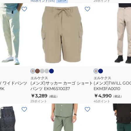
29
ポイント
145
ポイント
(
5
%)
UP
ツ
(メ
(メ
EKM5S10037
ン
ン
ズ)
ズ)TWILL
サ
GOODAY
ッ
パ
カ
ン
ー
ツ
カ
チ
ラ
ネ
ネ
ベ
ベ
ー
ャ
イ
イ
イ
カ
EKM3FA0010
ー
ー
キ
コ
ト
ビ
ビ
ジ
ジ
ッ
ー
ー
グ
ー
ー
ブ
ュ
ク
ゴ
ル
レ
ー
シ
エルケクス
エルケクス
AY ワイドパンツ
(メンズ)サッカー カーゴ ショート
(メンズ)TWILL G
ョ
MK
パンツ EKM6S10037
EKM3FA0010
ー
￥3,289
￥4,990
（税込）
（税込）
ト
29
ポイント
45
ポイント
パ
(メ
(メ
ン
ン
ン
ツ
ズ)SUKKER
ズ)
EKM6S10037
ロ
シ