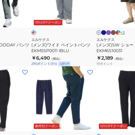
ド
ー
ペ
ト
ネ
パ
カ
イ
イ
チ
イ
ー
ー
ン
イ
パ
ン
ャ
ビ
プ
キ
デ
デ
コ
ィ
10%OFFクーポン
ン
ン
ー
ル
ィ
ー
ア
ト
ツ
ゴ
+
3
ル
ム
ブ
グ
グ
パ
EKM6S10031
エルケクス
エルケクス
ル
レ
レ
OODAY パンツ
(メンズ)ワイド ペイントパンツ
(メンズ)SW ショ
ン
ー
ー
ー
EKM5SP0011 IBLU
EKM6S10031
ツ
￥6,490
￥2,189
（税込）
（税込）
EKM5SP0011
19
ポイント
295
ポイント
(
5
%)
UP
IBLU
(メ
(メ
ン
ン
ズ)GOODAY
ズ)TWILL
ワ
GOODAY
イ
パ
ド
ン
パ
ツ
イ
ブ
ン
EKM5SP0008
ン
ラ
デ
ッ
ジ
条件付クーポン
10%OFFクーポン
ツ
BLK
ン
ク
ュ
EKM5SP0010