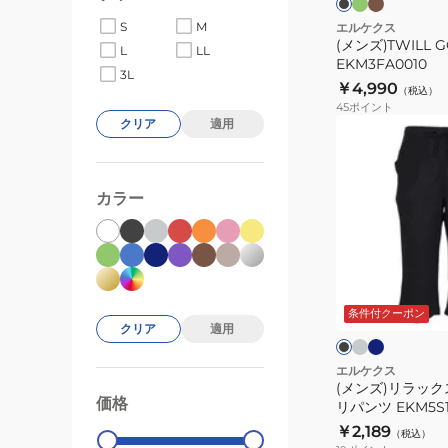
ゴ
ブ
S
M
エルケクス
ル
(メンズ)TWILL 
L
LL
ー
EKM3FA0010
3L
￥4,990
（税込）
45
ポイント
クリア
適用
(メ
ン
ズ)
カラー
リ
ラ
ッ
ク
チ
ネ
ブ
ャ
イ
ス
ラ
コ
ビ
ッ
条件付クーポン
CREPE
ー
ー
クリア
適用
ク
ク
カ
ル
ル
グ
グ
プ
エルケクス
レ
レ
(メンズ)リラックス
リ
ー
ー
価格
99000
0
リパンツ EKM5S1
パ
￥2,189
（税込）
ン