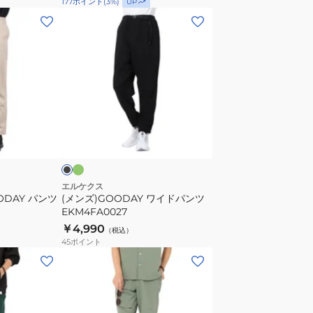
177
ポイント
(
3
%)
UP
(メ
ン
ズ)GOODAY
ワ
イ
ド
パ
オ
ブ
リ
ン
ラ
ー
ツ
EKM4FA0027
エルケクス
OODAY パンツ
(メンズ)GOODAY ワイドパンツ
EKM4FA0027
￥4,990
（税込）
45
ポイント
(メ
ン
ズ)SUKKER
シ