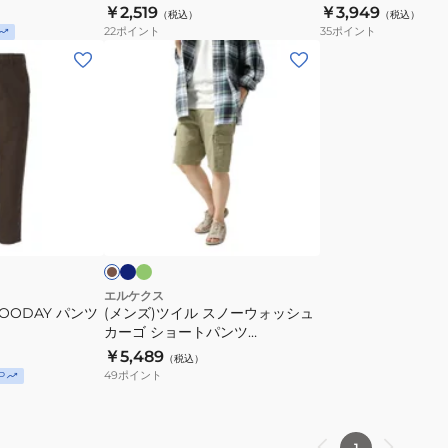
￥2,519
￥3,949
（税込）
（税込）
EKM5SP0011
22
ポイント
35
ポイント
BRN
(メ
ン
ズ)
ツ
イ
ル
ス
ネ
オ
カ
イ
リ
ノ
ー
ビ
ー
キ
ー
ー
ブ
ウ
ォ
エルケクス
GOODAY パンツ
(メンズ)ツイル スノーウォッシュ
ッ
カーゴ ショートパンツ
シ
EKM6S10007
￥5,489
（税込）
ュ
49
ポイント
P
カ
ー
ゴ
1