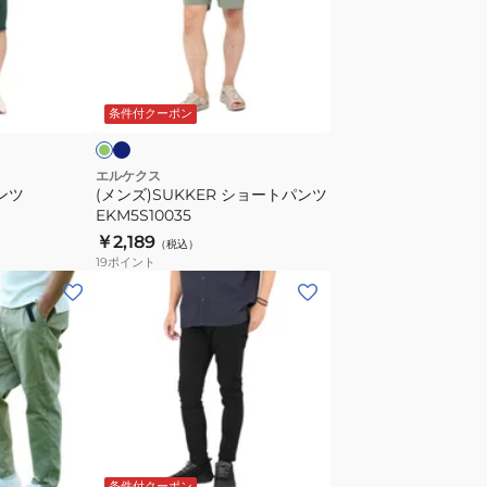
ョ
ー
ト
ネ
グ
イ
パ
リ
ビ
条件付クーポン
ン
ツ
EKM5S10035
エルケクス
ンツ
(メンズ)SUKKER ショートパンツ
EKM5S10035
￥2,189
（税込）
19
ポイント
(メ
ン
ズ)
ス
ト
レ
ッ
グ
イ
ラ
ブ
レ
ン
イ
チ
ラ
ー
デ
ト
条件付クーポン