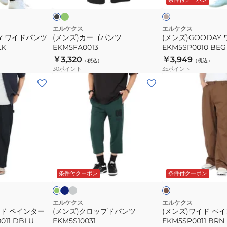
ッ
ジ
ッ
ツ
ツ
ブ
ュ
ク
EKM5FA0013
EKM5SP0010
ゴ
ブ
ー
BEG
エルケクス
エルケクス
ル
AY ワイドパンツ
(メンズ)カーゴパンツ
(メンズ)GOODAY
ー
LK
EKM5FA0013
EKM5SP0010 BEG
￥3,320
￥3,949
（税込）
（税込）
30
ポイント
35
ポイント
(メ
(メ
ン
ン
ズ)
ズ)
ク
ワ
ロ
イ
ッ
ド
プ
ペ
ネ
ミ
ダ
ブ
イ
デ
ド
イ
ー
ラ
ビ
ィ
ク
ウ
ジ
条件付クーポン
条件付クーポン
パ
ン
ー
ア
ン
ュ
ン
ト
ム
ツ
パ
エルケクス
エルケクス
イド ペインター
(メンズ)クロップドパンツ
(メンズ)ワイド ペ
EKM5S10031
ン
011 DBLU
EKM5S10031
EKM5SP0011 BRN
ツ