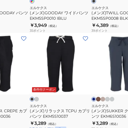
ル
ー
IBLU
エルケクス
エルケクス
GOODAY パンツ
(メンズ)GOODAY ワイドパンツ
(メンズ)TWILL G
EKM5SP0010 IBLU
EKM5SP0008 BLK
￥3,949
￥4,389
（税込）
（税込）
35
ポイント
39
ポイント
(メ
(メ
ン
ン
ズ)
ズ)SUKKER
リ
ク
ラ
ロ
ッ
ッ
ク
プ
チ
カ
ベ
チ
ラ
ブ
ネ
ャ
ー
ー
ャ
イ
ス
ド
ラ
イ
コ
キ
ジ
コ
ト
ッ
ビ
ジ
条件付クーポン
TCPU
パ
ー
ュ
ー
グ
ク
ー
ュ
カ
ン
ル
レ
グ
ー
プ
ツ
エルケクス
エルケクス
レ
 CREPE カプ
(メンズ)リラックス TCPU カプリ
(メンズ)SUKKER
リ
EKM6S10036
ー
0036
パンツ EKM5S10037
ンツ EKM6S10036
パ
￥3,289
￥3,289
（税込）
（税込）
ン