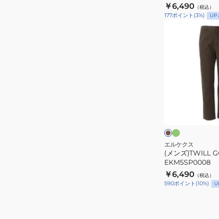
￥6,490
（税込）
ツ
177
ポイント
(
3
%)
UP
EKM5SP0011
(メ
DBLU
ン
ズ)TWILL
GOODAY
パ
ン
ツ
オ
ブ
リ
EKM5SP0008
ラ
ー
ウ
ブ
ン
エルケクス
(メンズ)TWILL 
EKM5SP0008
￥6,490
（税込）
590
ポイント
(
10
%)
U