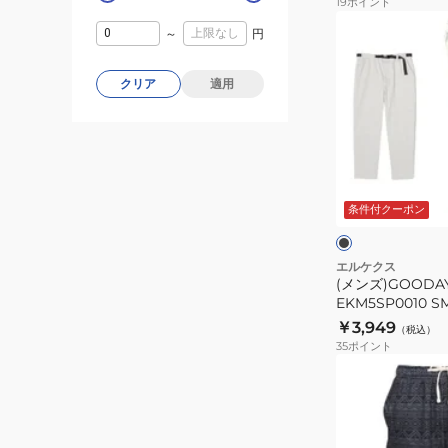
19
ポイント
ツ
(メ
～
円
EKM5S10036
ン
ズ)GOODAY
クリア
適用
ワ
イ
ド
パ
ス
ン
モ
ー
条件付クーポン
ツ
ク
ュ
EKM5SP0010
グ
SMK
エルケクス
レ
(メンズ)GOOD
ー
EKM5SP0010 S
￥3,949
（税込）
35
ポイント
(メ
ン
ズ)
リ