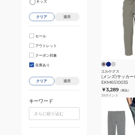
キッズ
ン
ズ)
クリア
適用
サ
ッ
カ
セール
ー
ネ
チ
カ
アウトレット
イ
ャ
ロ
ー
ビ
コ
キ
ン
クーポン対象
ー
ー
ュ
グ
ル
在庫あり
グ
パ
エルケクス
レ
(メンズ)サッカ
ン
ー
クリア
適用
EKM6S10035
ツ
￥3,289
（税込）
EKM6S10035
29
ポイント
キーワード
(メ
ン
ズ)
ツ
イ